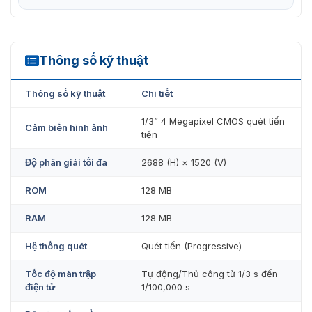
Thông số kỹ thuật
IPC-HDBW2431F-AS-S2
Thông số kỹ thuật
Chi tiết
1/3” 4 Megapixel CMOS quét tiến
Cảm biến hình ảnh
tiến
Độ phân giải tối đa
2688 (H) × 1520 (V)
ROM
128 MB
RAM
128 MB
Hệ thống quét
Quét tiến (Progressive)
Tốc độ màn trập
Tự động/Thủ công từ 1/3 s đến
điện tử
1/100,000 s