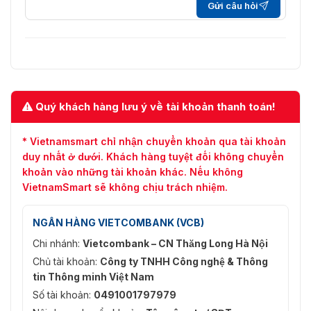
Gửi câu hỏi
Vùng quan tâm
Có (4 khu vực)
(RoI)
Chiếu sáng thông
Có
minh
0°/90°/180°/270° (Hỗ trợ
Quý khách hàng lưu ý về tài khoản thanh toán!
Xoay hình ảnh
90°/270° với độ phân giải 2688 ×
1520 và thấp hơn)
* Vietnamsmart chỉ nhận chuyển khoản qua tài khoản
Gương
Có
duy nhất ở dưới. Khách hàng tuyệt đối không chuyển
khoản vào những tài khoản khác. Nếu không
Mặt nạ bảo vệ
4 khu vực
VietnamSmart sẽ không chịu trách nhiệm.
MIC tích hợp
Có
NGÂN HÀNG VIETCOMBANK (VCB)
Nén âm thanh
G.711a; G.711Mu; G.726
Chi nhánh:
Vietcombank – CN Thăng Long Hà Nội
Chủ tài khoản:
Công ty TNHH Công nghệ & Thông
Không có thẻ SD; Thẻ SD đầy; Lỗi
thẻ SD; Mất kết nối mạng; Xung
tin Thông minh Việt Nam
đột IP; Truy cập trái phép; Phát
Số tài khoản:
0491001797979
hiện chuyển động; Xâm nhập
Sự kiện cảnh báo