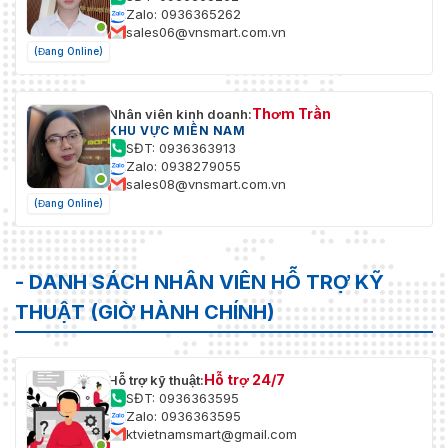
55 mm × Φ108.9 mm (2.2" ×
Zalo: 0936365262
Kích thước
Φ4.3")
sales06@vnsmart.com.vn
(Đang Online)
Trọng lượng
0.38 kg (0.84 lb)
Thơm Trần
Nhân viên kinh doanh:
KHU VỰC MIỀN NAM
SĐT: 0936363913
Zalo: 0938279055
sales08@vnsmart.com.vn
(Đang Online)
- DANH SÁCH NHÂN VIÊN HỖ TRỢ KỸ
THUẬT (GIỜ HÀNH CHÍNH)
Hỗ trợ 24/7
Hỗ trợ kỹ thuật:
SĐT: 0936363595
Zalo: 0936363595
ktvietnamsmart@gmail.com