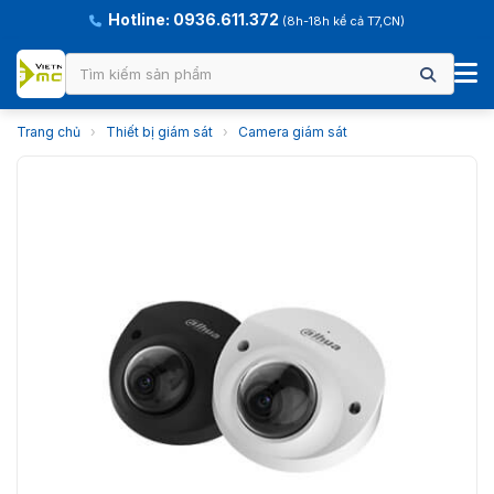
Hotline: 0936.611.372
(8h-18h kể cả T7,CN)
Trang chủ
›
Thiết bị giám sát
›
Camera giám sát