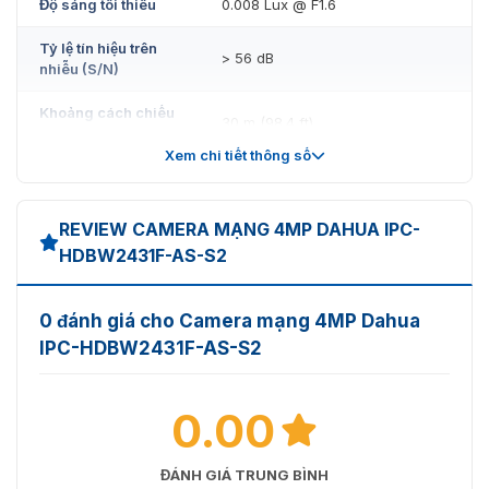
Độ sáng tối thiểu
0.008 Lux @ F1.6
Tỷ lệ tín hiệu trên
> 56 dB
nhiễu (S/N)
Khoảng cách chiếu
30 m (98.4 ft)
sáng
Xem chi tiết thông số
Điều khiển bật/tắt
Tự động/Thủ công
đèn chiếu sáng
REVIEW CAMERA MẠNG 4MP DAHUA IPC-
Số lượng đèn chiếu
8 đèn LED hồng ngoại (IR LED)
HDBW2431F-AS-S2
sáng
Xoay: –30°–30°
Phạm vi
0 đánh giá cho Camera mạng 4MP Dahua
Nghiêng: 0°–80°
xoay/nghiêng/quay
IPC-HDBW2431F-AS-S2
Quay: 0°–360°
Loại ống kính
Cố định
0.00
Loại gắn ống kính
M12
ĐÁNH GIÁ TRUNG BÌNH
Chiều dài tiêu cự
2.8 mm, 3.6 mm