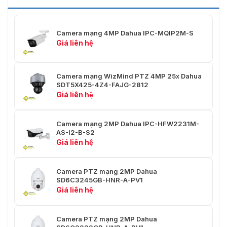
Sự kiện thông minh
IVS: Dây ranh giới; Xâm nhập
Camera mạng 4MP Dahua IPC-MQIP2M-S
H.265; H.264; H.264B; MJPEG (chỉ
Nén video
Giá liên hệ
hỗ trợ cho luồng phụ)
Codec thông minh
Smart H.265+/ Smart H.264+
Camera mạng WizMind PTZ 4MP 25x Dahua
SDT5X425-4Z4-FAJG-2812
Chính:
Giá liên hệ
2688 × 1520 (1 fps-20 fps)
Tốc độ khung hình
2560 × 1440 (1 fps-25/30 fps)
video
Phụ:
704 × 576 (1 fps-25 fps)
Camera mạng 2MP Dahua IPC-HFW2231M-
AS-I2-B-S2
704 × 480 (1 fps-30 fps)
Giá liên hệ
Khả năng phát
2 luồng
stream
Camera PTZ mạng 2MP Dahua
SD6C3245GB-HNR-A-PV1
2688 × 1520; 2560 × 1440; 2304
Giá liên hệ
Độ phân giải video
× 1296; 1080p; 1.3M; 720p; D1;
VGA; CIF
Camera PTZ mạng 2MP Dahua
Kiểm soát tốc độ bit
CBR/VBR