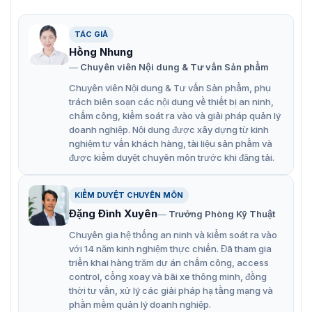
ngoại tối đa 30 m.
RoI, SMART H.264+/H.265+, mã hóa linh hoạt, áp
TÁC GIẢ
dụng cho nhiều môi trường băng thông và lưu trữ
Hồng Nhung
khác nhau.
Chuyên viên Nội dung & Tư vấn Sản phẩm
Chế độ xoay, WDR, 3D NR, HLC, BLC, hình mờ kỹ thuật
Chuyên viên Nội dung & Tư vấn Sản phẩm, phụ
số, áp dụng cho nhiều cảnh giám sát khác nhau.
trách biên soạn các nội dung về thiết bị an ninh,
chấm công, kiểm soát ra vào và giải pháp quản lý
Phát hiện thông minh: Xâm nhập, dây bẫy.
doanh nghiệp. Nội dung được xây dựng từ kinh
nghiệm tư vấn khách hàng, tài liệu sản phẩm và
Phát hiện bất thường: Phát hiện chuyển động, giả
được kiểm duyệt chuyên môn trước khi đăng tải.
mạo video, phát hiện âm thanh, không có thẻ SD, thẻ
SD đầy, lỗi thẻ SD, ngắt kết nối mạng, xung đột IP,
KIỂM DUYỆT CHUYÊN MÔN
truy cập bất hợp pháp, phát hiện điện áp.
Đặng Đình Xuyên
Trưởng Phòng Kỹ Thuật
Báo động: 1 vào, 1 ra; âm thanh: 1 vào, 1 ra; Mic tích
Chuyên gia hệ thống an ninh và kiểm soát ra vào
hợp; hỗ trợ thẻ Micro SD tối đa 256 GB.
với 14 năm kinh nghiệm thực chiến. Đã tham gia
Nguồn điện 12V DC/PoE.
triển khai hàng trăm dự án chấm công, access
control, cổng xoay và bãi xe thông minh, đồng
Tiêu chuẩn bảo vệ IP67, IK10.
thời tư vấn, xử lý các giải pháp hạ tầng mạng và
phần mềm quản lý doanh nghiệp.