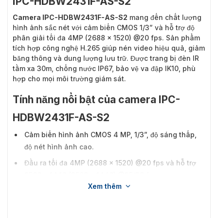
IPC-HDBW2431F-AS-S2
Camera IPC-HDBW2431F-AS-S2
mang đến chất lượng
hình ảnh sắc nét với cảm biến CMOS 1/3” và hỗ trợ độ
phân giải tối đa 4MP (2688 × 1520) @20 fps. Sản phẩm
tích hợp công nghệ H.265 giúp nén video hiệu quả, giảm
băng thông và dung lượng lưu trữ. Được trang bị đèn IR
tầm xa 30m, chống nước IP67, bảo vệ va đập IK10, phù
hợp cho mọi môi trường giám sát.
Tính năng nổi bật của camera IPC-
HDBW2431F-AS-S2
Cảm biến hình ảnh CMOS 4 MP, 1/3”, độ sáng thấp,
độ nét hình ảnh cao.
Đầu ra tối đa 4MP (2688 × 1520) @20 fps và hỗ trợ
2560 × 1440 (2560 × 1440) @25/30 fps.
Xem thêm
Bộ giải mã H.265, tỷ lệ nén cao, tốc độ bit cực thấp.
Đèn LED hồng ngoại tích hợp, khoảng cách hồng