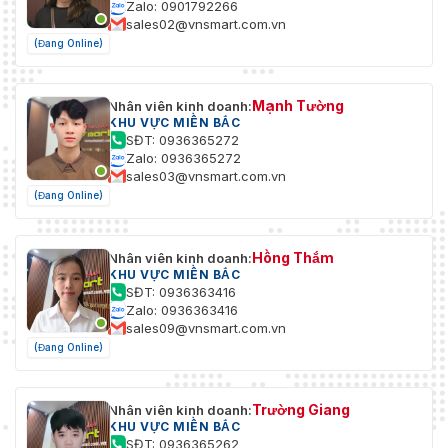
Đầu vào âm thanh: 1 kênh (Cổng
Zalo: 0901792266
sales02@vnsmart.com.vn
RCA)
Đầu ra âm thanh: 1 kênh (Cổng
(Đang Online)
RCA)
Cổng
Đầu vào báo động: 1 kênh: 5mA
3V–5V DC
Mạnh Tường
Nhân viên kinh doanh:
Đầu ra báo động: 1 kênh: 300mA
KHU VỰC MIỀN BẮC
12V DC
SĐT: 0936365272
Zalo: 0936365272
sales03@vnsmart.com.vn
Nguồn điện
12V DC/PoE
(Đang Online)
Tiêu thụ điện
<5.4W
Hồng Thắm
Nhân viên kinh doanh:
–40°C đến +60°C (–40°F đến
Nhiệt độ hoạt động
KHU VỰC MIỀN BẮC
+140°F)/Độ ẩm ≤ 95% RH
SĐT: 0936363416
Zalo: 0936363416
–40°C đến +60°C (–40°F đến
Nhiệt độ lưu trữ
sales09@vnsmart.com.vn
+140°F)
(Đang Online)
Bảo vệ
IP67; IK10
Trường Giang
Nhân viên kinh doanh:
Cấu trúc vỏ
Kim loại
KHU VỰC MIỀN BẮC
SĐT: 0936365262