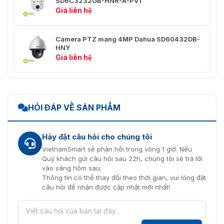
SD6C3232GB-HNR-A-PV1
Giá liên hệ
H.264: 32 kbps–6144 kbps
Tốc độ bit video
H.265: 12 kbps–6144 kbps
Camera PTZ mạng 4MP Dahua SD60432DB-
Ngày/Đêm
Tự động (ICR)/Màu/B/W
HNY
Giá liên hệ
BLC
Có
HLC
Có
WDR
120 dB
HỎI ĐÁP VỀ SẢN PHẨM
Tự động/natural/street
Cân bằng trắng
lamp/outdoor/manual/regional
Hãy đặt câu hỏi cho chúng tôi
custom
VietnamSmart sẽ phản hồi trong vòng 1 giờ. Nếu
Quý khách gửi câu hỏi sau 22h, chúng tôi sẽ trả lời
Điều khiển độ lợi
Tự động/Thủ công
vào sáng hôm sau.
Thông tin có thể thay đổi theo thời gian, vui lòng đặt
Giảm nhiễu
3D NR
câu hỏi để nhận được cập nhật mới nhất!
Phát hiện chuyển
Tắt/Bật (4 khu vực, hình chữ
động
nhật)