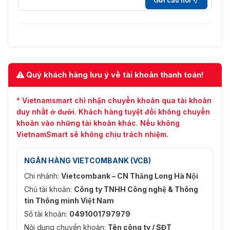
TCP/IP, ICMP, HTTP, HTTPS, FTP, DHCP, DNS, D
Giao thức
RTP, RTSP, RTCP, PPPoE, NTP, UPnP, SMTP, SNM
IGMP, 802.1X, QoS, IPv6, Bonjour, IPv4, UDP, SSL
Xem trực
tiếp đồng
Lên đến 6 kênh
thời
Quý khách hàng lưu ý về tài khoản thanh toán!
Giao diện
lập trình
Giao diện video mạng mở (Hồ sơ S, Hồ sơ T, Hồ 
* Vietnamsmart chỉ nhận chuyển khoản qua tài khoản
ứng dụng
G), ISAPI
duy nhất ở dưới. Khách hàng tuyệt đối không chuyển
(API)
khoản vào những tài khoản khác. Nếu không
VietnamSmart sẽ không chịu trách nhiệm.
Người
Tối đa 32 người dùng, 3 cấp độ: Quản trị viên, N
dùng/Máy
vận hành và Người dùng
chủ
NGÂN HÀNG VIETCOMBANK (VCB)
Chi nhánh:
Vietcombank – CN Thăng Long Hà Nội
Bảo vệ bằng mật khẩu, mật khẩu phức tạp, mã h
HTTPS, xác thực 802.1X (EAP-TLS 1.2, EAP-LEAP,
Chủ tài khoản:
Công ty TNHH Công nghệ & Thông
Bảo vệ
MD5), hình mờ, bộ lọc địa chỉ IP, xác thực cơ bả
tin Thông minh Việt Nam
xác thực tóm tắt cho HTTP/HTTPS, WSSE và xác
Số tài khoản:
0491001797979
tóm tắt cho ONVIF, TLS1.2
Nội dung chuyển khoản:
Tên công ty / SĐT