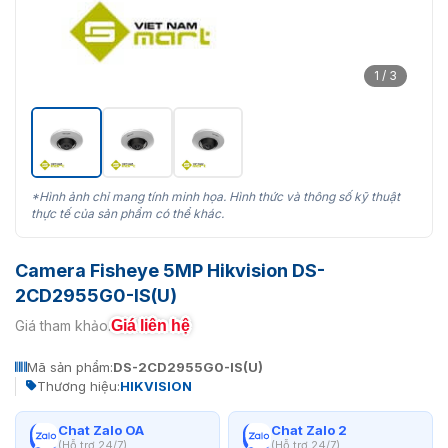
1 / 3
*Hình ảnh chỉ mang tính minh họa. Hình thức và thông số kỹ thuật
thực tế của sản phẩm có thể khác.
Camera Fisheye 5MP Hikvision DS-
2CD2955G0-IS(U)
Giá liên hệ
Giá tham khảo:
Mã sản phẩm:
DS-2CD2955G0-IS(U)
Thương hiệu:
HIKVISION
Chat Zalo OA
Chat Zalo 2
(Hỗ trợ 24/7)
(Hỗ trợ 24/7)