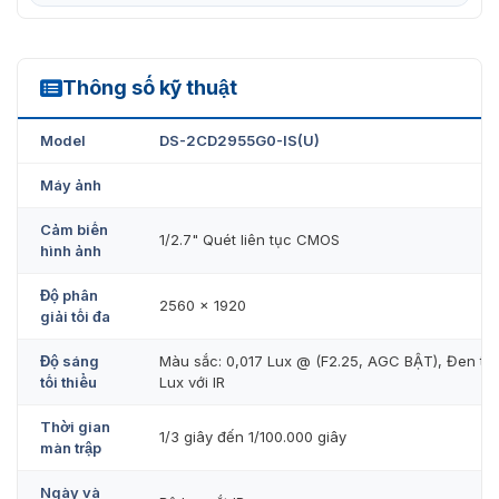
Thông số kỹ thuật
DS-2CD2955G0-IS(U)
Model
DS-2CD2955G0-IS(U)
Máy ảnh
Cảm biến
1/2.7" Quét liên tục CMOS
hình ảnh
Độ phân
2560 × 1920
giải tối đa
Độ sáng
Màu sắc: 0,017 Lux @ (F2.25, AGC BẬT), Đen trắ
tối thiểu
Lux với IR
Thời gian
1/3 giây đến 1/100.000 giây
màn trập
Ngày và