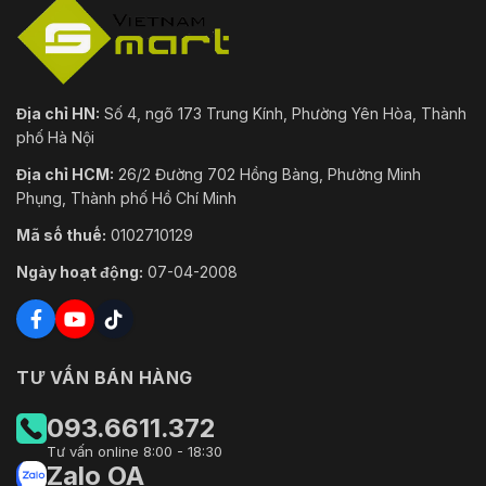
1: 2005, Tiêu chuẩn: IEC/EN 60950-1
Môi
CE-RoHS: 2011/65/EU
trường
Địa chỉ HN:
Số 4, ngõ 173 Trung Kính, Phường Yên Hòa, Thành
phố Hà Nội
Địa chỉ HCM:
26/2 Đường 702 Hồng Bàng, Phường Minh
Phụng, Thành phố Hồ Chí Minh
Mã số thuế:
0102710129
Ngày hoạt động:
07-04-2008
TƯ VẤN BÁN HÀNG
093.6611.372
Tư vấn online 8:00 - 18:30
Zalo OA