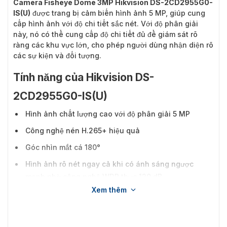
Camera Fisheye Dome 3MP Hikvision DS-2CD2955G0-
IS(U)
được trang bị cảm biến hình ảnh 5 MP, giúp cung
cấp hình ảnh với độ chi tiết sắc nét. Với độ phân giải
này, nó có thể cung cấp độ chi tiết đủ để giám sát rõ
ràng các khu vực lớn, cho phép người dùng nhận diện rõ
các sự kiện và đối tượng.
Tính năng của Hikvision DS-
2CD2955G0-IS(U)
Hình ảnh chất lượng cao với độ phân giải 5 MP
Công nghệ nén H.265+ hiệu quả
Góc nhìn mắt cá 180°
Hình ảnh rõ nét ngay cả khi có ánh sáng ngược
mạnh nhờ công nghệ WDR thực 120 dB
Xem thêm
Giao diện âm thanh và báo động có sẵn