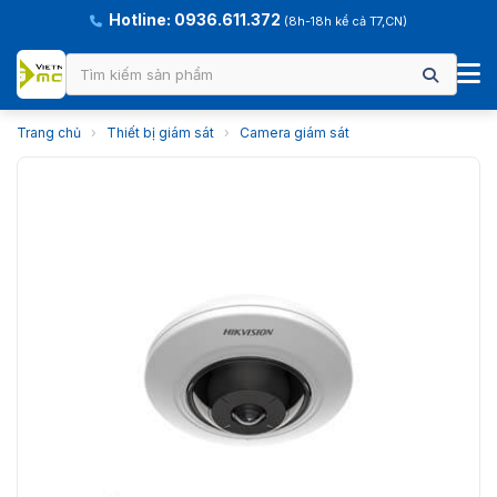
Hotline: 0936.611.372
(8h-18h kể cả T7,CN)
Trang chủ
›
Thiết bị giám sát
›
Camera giám sát