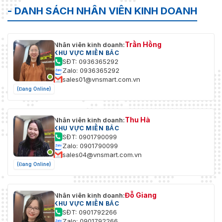
- DANH SÁCH NHÂN VIÊN KINH DOANH
Chế độ xoay, độ bão hòa, độ sáng, độ tương ph
Cài đặt
độ sắc nét, cân bằng trắng, có thể điều chỉnh b
hình ảnh
phần mềm máy khách hoặc trình duyệt web
Trần Hồng
Nhân viên kinh doanh:
KHU VỰC MIỀN BẮC
Giao diện
SĐT: 0936365292
Zalo: 0936365292
Giao diện
1 cổng Ethernet tự thích ứng RJ45 10 M/100 M
sales01@vnsmart.com.vn
Ethernet
(Đang Online)
Lưu trữ
Khe cắm thẻ nhớ tích hợp, hỗ trợ thẻ nhớ
trên tàu
microSD/microSDHC/microSDXC, lên đến 256 G
Thu Hà
Nhân viên kinh doanh:
KHU VỰC MIỀN BẮC
Micrô tích
SĐT: 0901790099
Có
hợp
Zalo: 0901790099
sales04@vnsmart.com.vn
1 đầu vào (đường vào), khối đầu cuối hai lõi, biê
(Đang Online)
đầu vào tối đa: 3,3 Vpp, trở kháng đầu vào: 4,7 
loại giao diện: không cân bằng,
Âm thanh
1 đầu ra (đường ra), khối đầu cuối hai lõi, biên đ
Đỗ Giang
Nhân viên kinh doanh:
ra tối đa: 3,3 Vpp, trở kháng đầu ra: 100 Ω, loại g
KHU VỰC MIỀN BẮC
diện: không cân bằng
SĐT: 0901792266
Zalo: 0901792266