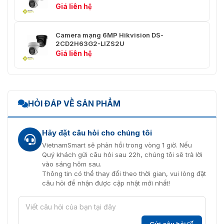
(ROI)
Giá liên hệ
Âm thanh
Camera mạng 6MP Hikvision DS-
Loại âm
2CD2H63G2-LIZS2U
Âm thanh đơn sắc
thanh
Giá liên hệ
Nén âm
G.711ulaw/G.711alaw/G.722.1/G.726/MP2L2/PCM
thanh
LC
Tốc độ bit
HỎI ĐÁP VỀ SẢN PHẨM
64Kbps (G.711)/16Kbps (G.722.1)/16Kbps (G.726)/
âm thanh
192Kbps (MP2L2)/8Kbps-320Kbps (MP3)
Tỷ lệ lấy
Hãy đặt câu hỏi cho chúng tôi
mẫu âm
8kHz/16kHz
VietnamSmart sẽ phản hồi trong vòng 1 giờ. Nếu
thanh
Quý khách gửi câu hỏi sau 22h, chúng tôi sẽ trả lời
vào sáng hôm sau.
Lọc tiếng
Thông tin có thể thay đổi theo thời gian, vui lòng đặt
ồn môi
Đúng
câu hỏi để nhận được cập nhật mới nhất!
trường
Mạng
Gửi câu hỏi