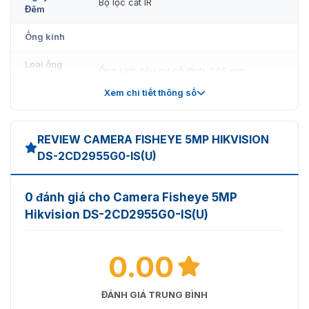
Bộ lọc cắt IR
Đêm
Ống kính
Loại ống
Ống kính tiêu cự cố định, 1.05 mm
kính
Xem chi tiết thông số
Tập trung
Đã sửa
1,05 mm, FOV ngang: 180°, FOV dọc: 180°, FOV c
REVIEW CAMERA FISHEYE 5MP HIKVISION
Tầm nhìn
180°
DS-2CD2955G0-IS(U)
Ngàm ống
M12
kính
0 đánh giá cho Camera Fisheye 5MP
Hikvision DS-2CD2955G0-IS(U)
Loại mống
Đã sửa
mắt
Khẩu độ
F2.25
0.00
Độ sâu
ĐÁNH GIÁ TRUNG BÌNH
trường
0,1 m đến ∞
ảnh