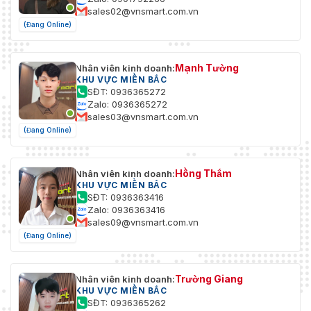
Báo thức
1 đầu vào, 1 đầu ra (tối đa 12 VDC, 30 A)
sales02@vnsmart.com.vn
(Đang Online)
Đặt lại
Đúng
phím
Mạnh Tường
Nhân viên kinh doanh:
Công suất
KHU VỰC MIỀN BẮC
12 VDC, tối đa 100 mA
SĐT: 0936365272
đầu ra
Zalo: 0936365272
sales03@vnsmart.com.vn
Sự kiện
(Đang Online)
Phát hiện chuyển động, báo động phá hoại vide
Sự kiện
ngoại lệ (mạng bị ngắt kết nối, xung đột địa chỉ I
cơ bản
Hồng Thắm
Nhân viên kinh doanh:
đăng nhập bất hợp pháp, ổ cứng đầy, lỗi ổ cứng)
KHU VỰC MIỀN BẮC
SĐT: 0936363416
Sự kiện
Phát hiện vượt ranh giới, phát hiện xâm nhập, hà
Zalo: 0936363416
thông
không có người trông coi, di dời vật thể, phát hi
sales09@vnsmart.com.vn
minh
khuôn mặt, phát hiện thay đổi hiện trường
(Đang Online)
Tổng
quan
Trường Giang
Nhân viên kinh doanh:
KHU VỰC MIỀN BẮC
12 VDC ± 25%, 0,5 A, tối đa 6 W, phích cắm điệ
SĐT: 0936365262
Quyền lực
đồng trục Ø5,5 mm, bảo vệ phân cực ngược,