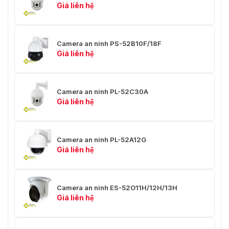
Giá liên hệ
✅ Alarm I/O
⭐ Tùy chọn
✅ Khe cắm
⭐ Tùy chọn
Camera an ninh PS-52B10F/18F
thẻ nhớ SD
Giá liên hệ
MẠNG
⭐ RTSP, FTP, SMTP, TCP/IP, UDP,
Camera an ninh PL-52C30A
✅ Giao thức
DHCP,RTP,
Giá liên hệ
ARP, DNS, DDNS
✅ Onvif
⭐ Hồ sơ Onvif S
Camera an ninh PL-52A12G
✅ Tối đa
Giá liên hệ
Người dùng
⭐ Luồng chính: 3 Luồng phụ: 6
trực tuyến
✅ Web
Camera an ninh ES-52O11H/12H/13H
⭐ IE, Chrome, Firefox
Browser
Giá liên hệ
P/T