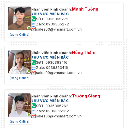
Mạnh Tường
Nhân viên kinh doanh:
KHU VỰC MIỀN BẮC
SĐT: 0936365272
Zalo: 0936365272
sales03@vnsmart.com.vn
(Đang Online)
Hồng Thắm
Nhân viên kinh doanh:
KHU VỰC MIỀN BẮC
SĐT: 0936363416
Zalo: 0936363416
sales09@vnsmart.com.vn
(Đang Online)
Trường Giang
Nhân viên kinh doanh:
KHU VỰC MIỀN BẮC
SĐT: 0936365262
Zalo: 0936365262
sales06@vnsmart.com.vn
(Đang Online)