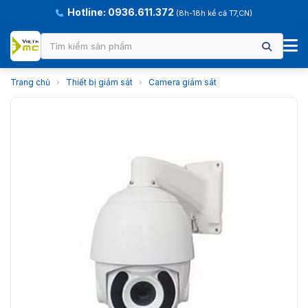
Hotline: 0936.611.372
(8h-18h kể cả T7,CN)
Trang chủ
›
Thiết bị giám sát
›
Camera giám sát