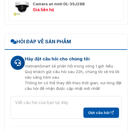
Camera an ninh DL-35J28B
✅ Phạm vi
⭐ Xoay: 0 ° ~ 360 °, Nghiêng: 0 ° ~ 93 °
Giá liên hệ
Pan / Tilt
✅ Tốc độ
⭐ 0 ~ 480°/s
quay
✅ Tốc độ
HỎI ĐÁP VỀ SẢN PHẨM
⭐ 0 ~ 240°/s
nghiêng
✅ Đặt trước
⭐ 220
Hãy đặt câu hỏi cho chúng tôi
VietnamSmart sẽ phản hồi trong vòng 1 giờ. Nếu
✅ Tốc độ
⭐ 1 - 64 tùy chọn
Quý khách gửi câu hỏi sau 22h, chúng tôi sẽ trả lời
cài đặt trước
vào sáng hôm sau.
Thông tin có thể thay đổi theo thời gian, vui lòng đặt
✅ Chế độ
câu hỏi để nhận được cập nhật mới nhất!
⭐8 tour, 4 mẫu, 1 quét ngang
PTZ
✅ Chuyển
⭐ Kích hoạt cài đặt trước / Quét /
động không
Tua nếu không có lệnh trong khoảng
Gửi câu hỏi
hoạt động
thời gian cụ thể
✅ Giao thức
⭐ Pelco-D, Pelco-P