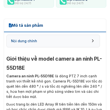
(Hỗ trợ 24/7)
(Hỗ trợ 24/7)
Mô tả sản phẩm
Nội dung chính
Giới thiệu về model camera an ninh PL-
55D18E
Camera an ninh PL-55D18E
là dòng PTZ 7 inch cạnh
tranh với thiết kế nhỏ gọn. Camera PL-55D18E với tốc độ
quét lên đến 480 ° / s và tốc độ nghiêng lên đến 240 ° /
s, hứa hẹn một phạm vi phủ sóng video lớn và các chi
tiết được bảo mật.
Được trang bị đèn LED Array IR tiên tiến lên đến 150m và
vỏ bọc chắc chắn được đánh giá IP66 và IK 10. Là sự lựa