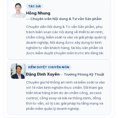
55D18E
TÁC GIẢ
Hồng Nhung
Chuyên viên Nội dung & Tư vấn Sản phẩm
Chuyên viên Nội dung & Tư vấn Sản phẩm, phụ
trách biên soạn các nội dung về thiết bị an ninh,
chấm công, kiểm soát ra vào và giải pháp quản lý
doanh nghiệp. Nội dung được xây dựng từ kinh
nghiệm tư vấn khách hàng, tài liệu sản phẩm và
được kiểm duyệt chuyên môn trước khi đăng tải.
KIỂM DUYỆT CHUYÊN MÔN
Đặng Đình Xuyên
Trưởng Phòng Kỹ Thuật
Chuyên gia hệ thống an ninh và kiểm soát ra vào
Mô phỏng lắp đặt thiết bị camera PL-55D18E bằng giá đỡ
với 14 năm kinh nghiệm thực chiến. Đã tham gia
triển khai hàng trăm dự án chấm công, access
Đặc điểm nổi bật của camera an ninh
control, cổng xoay và bãi xe thông minh, đồng
thời tư vấn, xử lý các giải pháp hạ tầng mạng và
PL-55D18E
phần mềm quản lý doanh nghiệp.
Thiết bị camera PL-55D18E được tích hợp công nghệ