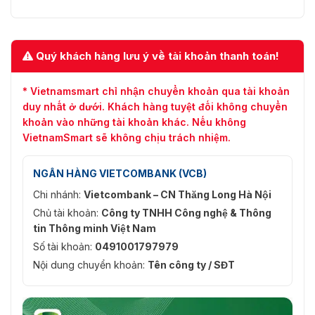
✅ Tiêu
chuẩn bảo
⭐ IP66
vệ
Quý khách hàng lưu ý về tài khoản thanh toán!
✅ Nhiệt độ
⭐ -40℃ ~ +60℃
làm việc
* Vietnamsmart chỉ nhận chuyển khoản qua tài khoản
duy nhất ở dưới. Khách hàng tuyệt đối không chuyển
✅ Nguồn
⭐ DC 12V4A
khoản vào những tài khoản khác. Nếu không
cấp
VietnamSmart sẽ không chịu trách nhiệm.
✅ Chống sét
⭐ EDS 6000V
NGÂN HÀNG VIETCOMBANK (VCB)
✅ OSD
⭐ Call 95 preset
Menu
Chi nhánh:
Vietcombank – CN Thăng Long Hà Nội
Chủ tài khoản:
Công ty TNHH Công nghệ & Thông
✅ Lắp đặt
⭐ Giá treo tường
tin Thông minh Việt Nam
Số tài khoản:
0491001797979
✅ Kích
⭐ Φ215(mm)×350(mm)
thước
Nội dung chuyển khoản:
Tên công ty / SĐT
✅ Khối
⭐ 4.6 kg
lượng tịnh