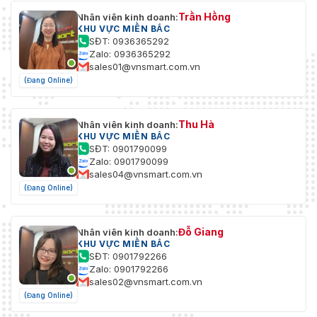
Trần Hồng
Nhân viên kinh doanh:
KHU VỰC MIỀN BẮC
SĐT: 0936365292
Zalo: 0936365292
sales01@vnsmart.com.vn
(Đang Online)
Thu Hà
Nhân viên kinh doanh:
KHU VỰC MIỀN BẮC
SĐT: 0901790099
Zalo: 0901790099
sales04@vnsmart.com.vn
(Đang Online)
Đỗ Giang
Nhân viên kinh doanh:
KHU VỰC MIỀN BẮC
SĐT: 0901792266
Zalo: 0901792266
sales02@vnsmart.com.vn
(Đang Online)