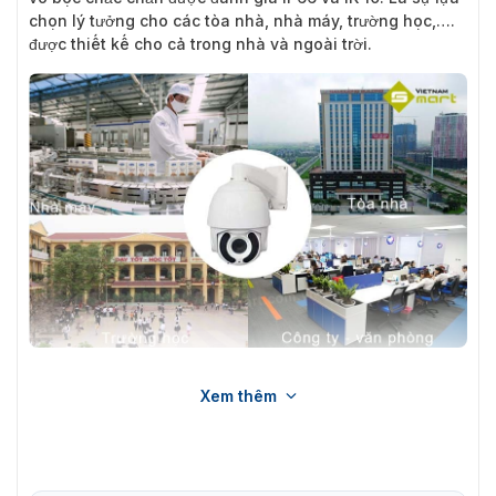
chọn lý tưởng cho các tòa nhà, nhà máy, trường học,….
được thiết kế cho cả trong nhà và ngoài trời.
Giới thiệu về camera an ninh PL-55D18E được ứng dụng rộng
Xem thêm
rãi
Hình ảnh mô phỏng lắp đặt camera PL-