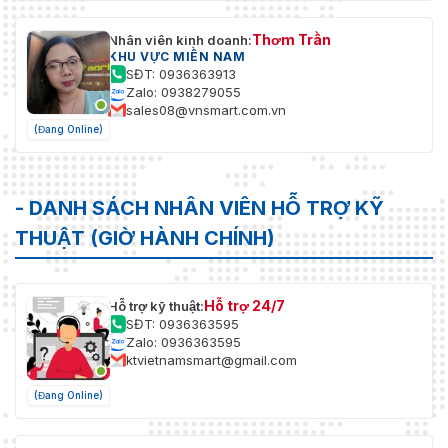
Thơm Trần
Nhân viên kinh doanh:
KHU VỰC MIỀN NAM
SĐT: 0936363913
Zalo: 0938279055
sales08@vnsmart.com.vn
(Đang Online)
- DANH SÁCH NHÂN VIÊN HỖ TRỢ KỸ
THUẬT (GIỜ HÀNH CHÍNH)
Hỗ trợ 24/7
Hỗ trợ kỹ thuật:
SĐT: 0936363595
Zalo: 0936363595
ktvietnamsmart@gmail.com
(Đang Online)