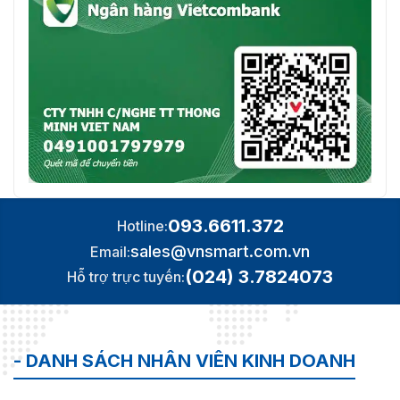
✅ Trọng
⭐ 6.1 kg
lượng thô
093.6611.372
Hotline:
sales@vnsmart.com.vn
Email:
(024) 3.7824073
Hỗ trợ trực tuyến:
- DANH SÁCH NHÂN VIÊN KINH DOANH