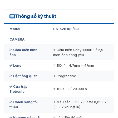
Dyamic ROI, giảm nhiễu 2D & 3D thông minh,… tiết
kiệm tới 70% băng thông và bộ nhớ.
Thông số kỹ thuật
Cảm biến Sony 1080P ánh sáng yếu 1 / 2,9 “
PS-52B10F/18F
Ghi tối đa 25/30 khung hình / giây @ 1080P
Model
PS-52B10F/18F
Hỗ trợ mã hóa dòng kép
CAMERA
Giảm nhiễu DWDR / BLC / 2D & 3D
✅ Cảm biến hình
⭐ Cảm biến Sony 1080P 1 / 2,9
Camera PTZ có thể hoạt động bình thường trong môi
ảnh
inch ánh sáng yếu
trường khắc nghiệt.
✅ Lens
⭐ 10X f = 4,7mm ~ 47mm
✅ Hệ thống quét
⭐ Progressive
✅ Cửa trập
⭐ 1/2 s - 1 / 20.000 s
Eletronic
✅ Chiếu sáng tối
⭐ Màu sắc: 0,1Lux B / W: 0,01Lux
thiểu
(0 Lux khi bật IR)
✅ Khoảng cách IR
⭐ Lên đến 80 mét