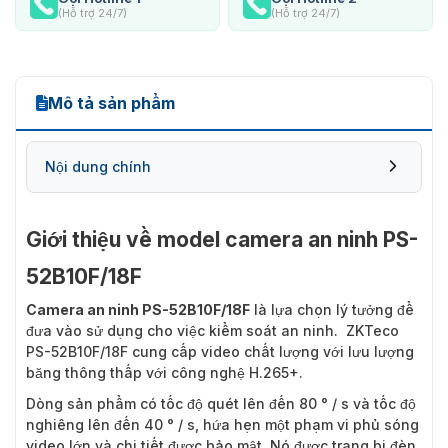
(Hỗ trợ 24/7)
(Hỗ trợ 24/7)
Mô tả sản phẩm
Nội dung chính
Giới thiệu về model camera an ninh PS-
52B10F/18F
Những thông tin bạn nên biết về camera PS-
52B10F/18F
Camera an ninh PS-52B10F/18F
là lựa chọn lý tưởng để
đưa vào sử dụng cho việc kiểm soát an ninh. ZKTeco
PS-52B10F/18F cung cấp video chất lượng với lưu lượng
băng thông thấp với công nghệ H.265+.
Dòng sản phẩm có tốc độ quét lên đến 80 ° / s và tốc độ
nghiêng lên đến 40 ° / s, hứa hẹn một phạm vi phủ sóng
video lớn và chi tiết được bảo mật. Nó được trang bị đèn