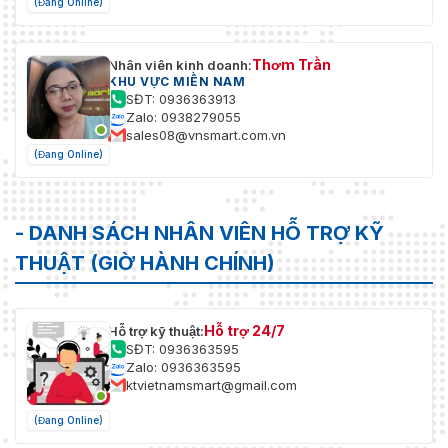
(Đang Online)
Thơm Trần
Nhân viên kinh doanh:
KHU VỰC MIỀN NAM
SĐT: 0936363913
Zalo: 0938279055
sales08@vnsmart.com.vn
(Đang Online)
- DANH SÁCH NHÂN VIÊN HỖ TRỢ KỸ
THUẬT (GIỜ HÀNH CHÍNH)
Hỗ trợ 24/7
Hỗ trợ kỹ thuật:
SĐT: 0936363595
Zalo: 0936363595
ktvietnamsmart@gmail.com
(Đang Online)