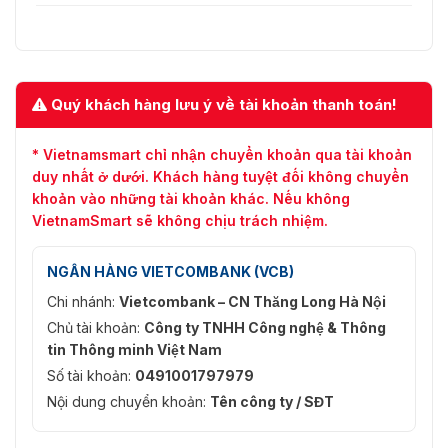
✅ Trọng lượng thô
⭐ 2,24kg
Quý khách hàng lưu ý về tài khoản thanh toán!
* Vietnamsmart chỉ nhận chuyển khoản qua tài khoản
duy nhất ở dưới. Khách hàng tuyệt đối không chuyển
khoản vào những tài khoản khác. Nếu không
VietnamSmart sẽ không chịu trách nhiệm.
NGÂN HÀNG VIETCOMBANK (VCB)
Chi nhánh:
Vietcombank – CN Thăng Long Hà Nội
Chủ tài khoản:
Công ty TNHH Công nghệ & Thông
tin Thông minh Việt Nam
Số tài khoản:
0491001797979
Nội dung chuyển khoản:
Tên công ty / SĐT