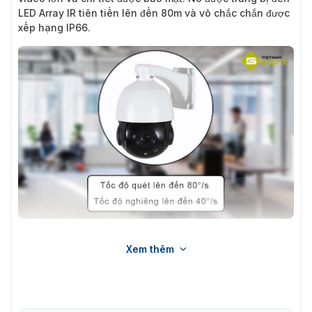
LED Array IR tiên tiến lên đến 80m và vỏ chắc chắn được
xếp hạng IP66.
Giới thiệu về thiết bị camera an ninh PS-52B10F/18F
Xem thêm
Những thông tin bạn nên biết về
camera PS-52B10F/18F