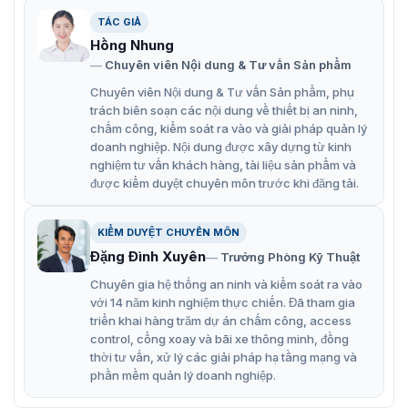
Thiết bị
camera ZKTeco PS-52B10F/18F
được thiết kế
TÁC GIẢ
theo tiêu chuẩn quốc tế có khả năng làm việc hiệu quả.
Hồng Nhung
Với khả năng chống thấm nước, bụi bẩn thích hợp sử
Chuyên viên Nội dung & Tư vấn Sản phẩm
dụng ở nhiều điều kiện môi trường. Cùng nhiều tính
năng và thông số nổi bật khác được trang bị vào sản
Chuyên viên Nội dung & Tư vấn Sản phẩm, phụ
phẩm.
trách biên soạn các nội dung về thiết bị an ninh,
chấm công, kiểm soát ra vào và giải pháp quản lý
Đặc điểm nổi bật của camera an ninh PS-
doanh nghiệp. Nội dung được xây dựng từ kinh
nghiệm tư vấn khách hàng, tài liệu sản phẩm và
52B10F/18F
được kiểm duyệt chuyên môn trước khi đăng tải.
Thiết bị
camera PS-52B10F/18F
với những công nghệ nổi
bật cho khả năng đảm bảo an ninh được hiệu quả. Đây
KIỂM DUYỆT CHUYÊN MÔN
là dòng camera công nghệ được nhiều lựa chọn và có
Đặng Đình Xuyên
Trưởng Phòng Kỹ Thuật
đánh giá tốt trên thị trường.
Chuyên gia hệ thống an ninh và kiểm soát ra vào
Cung cấp video chất lượng cao với băng thông thấp
với 14 năm kinh nghiệm thực chiến. Đã tham gia
hơn tới 70%.
triển khai hàng trăm dự án chấm công, access
control, cổng xoay và bãi xe thông minh, đồng
H.265 + là sự phát triển tối ưu hóa của H.265 và
thời tư vấn, xử lý các giải pháp hạ tầng mạng và
H.264 truyền thống.
phần mềm quản lý doanh nghiệp.
Smart H.265+ gồm một loạt chiến lược mã hóa như