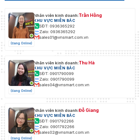
Trần Hồng
Nhân viên kinh doanh:
KHU VỰC MIỀN BẮC
SĐT: 0936365292
Zalo: 0936365292
sales01@vnsmart.com.vn
(Đang Online)
Thu Hà
Nhân viên kinh doanh:
KHU VỰC MIỀN BẮC
SĐT: 0901790099
Zalo: 0901790099
sales04@vnsmart.com.vn
(Đang Online)
Đỗ Giang
Nhân viên kinh doanh:
KHU VỰC MIỀN BẮC
SĐT: 0901792266
Zalo: 0901792266
sales02@vnsmart.com.vn
(Đang Online)