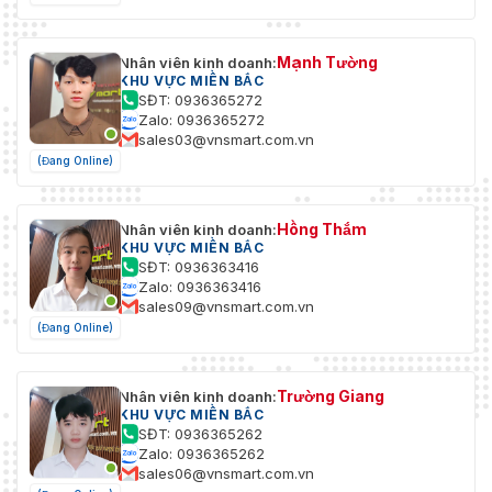
Mạnh Tường
Nhân viên kinh doanh:
KHU VỰC MIỀN BẮC
SĐT: 0936365272
Zalo: 0936365272
sales03@vnsmart.com.vn
(Đang Online)
Hồng Thắm
Nhân viên kinh doanh:
KHU VỰC MIỀN BẮC
SĐT: 0936363416
Zalo: 0936363416
sales09@vnsmart.com.vn
(Đang Online)
Trường Giang
Nhân viên kinh doanh:
KHU VỰC MIỀN BẮC
SĐT: 0936365262
Zalo: 0936365262
sales06@vnsmart.com.vn