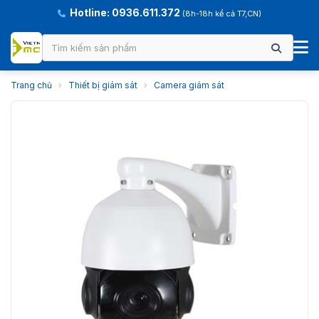
Hotline: 0936.611.372
(8h-18h kể cả T7,CN)
Trang chủ
›
Thiết bị giám sát
›
Camera giám sát