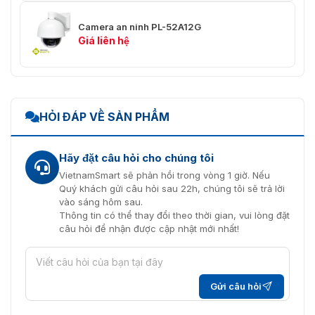
✅ Chuyển động
Tua nếu không có lệnh trong
không hoạt động
Camera an ninh PL-52A12G
khoảng thời gian cụ thể
Giá liên hệ
✅ Giao thức
⭐ Pelco-D, Pelco-P
✅ Tiêu chuẩn bảo
⭐ IP66
vệ
HỎI ĐÁP VỀ SẢN PHẨM
✅ Nhiệt độ làm việc
⭐ -40℃ ~ +60℃
✅ Nguồn cấp
⭐ DC 12V3A
Hãy đặt câu hỏi cho chúng tôi
VietnamSmart sẽ phản hồi trong vòng 1 giờ. Nếu
✅ Chống sét
⭐ EDS 6000V
Quý khách gửi câu hỏi sau 22h, chúng tôi sẽ trả lời
vào sáng hôm sau.
✅ OSD Menu
⭐ Call 95 preset
Thông tin có thể thay đổi theo thời gian, vui lòng đặt
câu hỏi để nhận được cập nhật mới nhất!
✅ Lắp đặt
⭐ Giá treo tường
✅ Kích thước
⭐ Φ136,14 (mm) × 246,3 (mm)
Gửi câu hỏi
✅ Khối lượng tịnh
⭐ 1,56kg