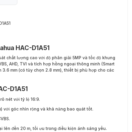
D1A51
Dahua HAC-D1A51
sát chất lượng cao với độ phân giải 5MP và tốc độ khung
CVBS, AHD, TVI và tích hợp hồng ngoại thông minh (Smart
nh 3.6 mm (có tùy chọn 2.8 mm), thiết bị phù hợp cho các
HAC-D1A51
 nét với tỷ lệ 16:9.
) với góc nhìn rộng và khả năng bao quát tốt.
CVBS.
 lên đến 20 m, tối ưu trong điều kiện ánh sáng yếu.