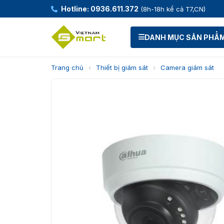
Hotline: 0936.611.372
(8h-18h kể cả T7,CN)
DANH MỤC SẢN PHẨ
Trang chủ
›
Thiết bị giám sát
›
Camera giám sát