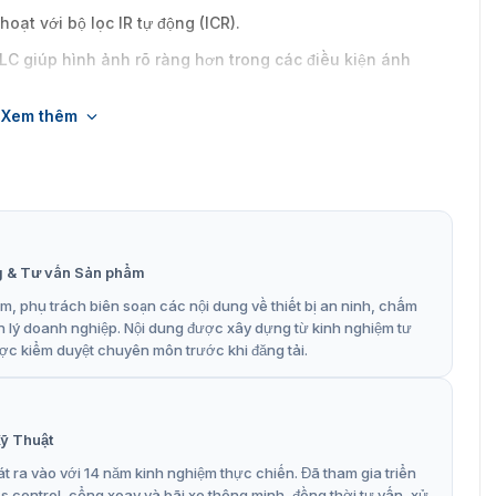
oạt với bộ lọc IR tự động (ICR).
C giúp hình ảnh rõ ràng hơn trong các điều kiện ánh
Xem thêm
, đảm bảo chất lượng và độ bền cao.
g & Tư vấn Sản phẩm
, phụ trách biên soạn các nội dung về thiết bị an ninh, chấm
n lý doanh nghiệp. Nội dung được xây dựng từ kinh nghiệm tư
ợc kiểm duyệt chuyên môn trước khi đăng tải.
ỹ Thuật
t ra vào với 14 năm kinh nghiệm thực chiến. Đã tham gia triển
control, cổng xoay và bãi xe thông minh, đồng thời tư vấn, xử