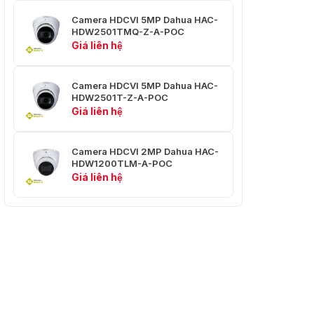
tròn
Camera HDCVI 5MP Dahua HAC-
HDW2501TMQ-Z-A-POC
Xoay: 0° – 355°;
Xoay/Nghiêng/Xoay
Giá liên hệ
Nghiêng: 0° – 75°;
tròn
Xoay tròn: 0° – 355°
Camera HDCVI 5MP Dahua HAC-
Video
HDW2501T-Z-A-POC
Giá liên hệ
5M (2880 × 1620);
4M (2560 × 1440);
Độ phân giải
1080P (1920 ×
Camera HDCVI 2MP Dahua HAC-
1080); 960H (960 ×
HDW1200TLM-A-POC
576/960 × 480)
Giá liên hệ
CVI: PAL:5M@25
fps; 4M@25fps;
1080P@25fps;
Tốc độ khung hình
NTSC:5M@25 fps;
4M@30fps;
1080P@30fps
AHD: PAL:4M@25
fps; NTSC:4M@30