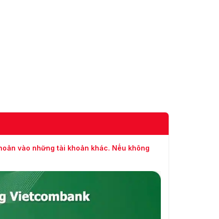
fps
TVI: PAL:4M@25
fps; NTSC:4M@30
fps
CVBS: 960H
Lựa chọn đầu ra
video
Đầu ra video
CVI/TVI/AHD/CVBS
qua cổng BNC
Tự động (ICR) / Thủ
Ngày/Đêm
công
khoản vào những tài khoản khác. Nếu không
Menu OSD
Đa ngôn ngữ
Chế độ BLC
BLC / HLC / DWDR
WDR
DWDR
Kiểm soát độ lợi
AGC