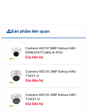
2.8 mm: 0.8 m (2.6
Khoảng cách lấy nét
ft); 3.6 mm: 1.2 m
gần
(3.9 ft)
Khoảng cách DORI
Sản phẩm liên quan
2.8 mm: 56.0 m
Phát hiện
(183.7 ft); 3.6 mm:
80 m (262.5 ft)
Camera HDCVI 5MP Dahua HAC-
2.8 mm: 22.4 m
HDW2501TLMQ-A-POC
Quan sát
(73.5 ft); 3.6 mm: 32
Giá liên hệ
m (105.0 ft)
2.8 mm: 11.2 m (36.7
Camera HDCVI 2MP Dahua HAC-
T1A21-U
Nhận diện
ft); 3.6 mm: 16 m
Giá liên hệ
(52.5 ft)
2.8 mm: 5.6 m (18.4
Camera HDCVI 2MP Dahua HAC-
Nhận dạng
ft); 3.6 mm: 8 m
T2A21-U
(26.2 ft)
Giá liên hệ
Xoay/Nghiêng/Xoay