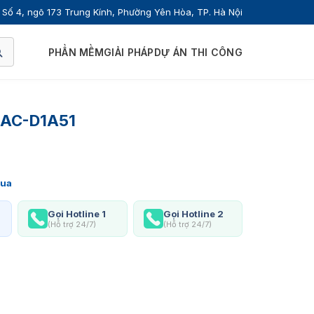
Số 4, ngõ 173 Trung Kính, Phường Yên Hòa, TP. Hà Nội
PHẦN MỀM
GIẢI PHÁP
DỰ ÁN THI CÔNG
HAC-D1A51
ua
Gọi Hotline 1
Gọi Hotline 2
(Hỗ trợ 24/7)
(Hỗ trợ 24/7)