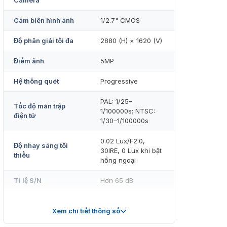
Camera
Cảm biến hình ảnh
1/2.7" CMOS
Độ phân giải tối đa
2880 (H) × 1620 (V)
Điểm ảnh
5MP
Hệ thống quét
Progressive
PAL: 1/25–
Tốc độ màn trập
1/100000s; NTSC:
điện tử
1/30–1/100000s
0.02 Lux/F2.0,
Độ nhạy sáng tối
30IRE, 0 Lux khi bật
thiểu
hồng ngoại
Tỉ lệ S/N
Hơn 65 dB
Khoảng cách chiếu
20 m (66 feet)
sáng
Xem chi tiết thông số