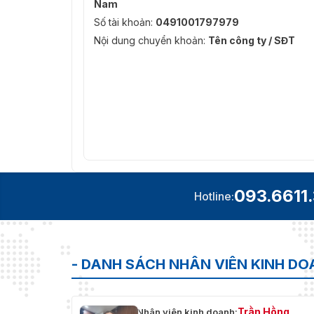
Nam
Số tài khoản:
0491001797979
Nội dung chuyển khoản:
Tên công ty / SĐT
093.6611
Hotline:
- DANH SÁCH NHÂN VIÊN KINH D
Trần Hồng
Nhân viên kinh doanh: