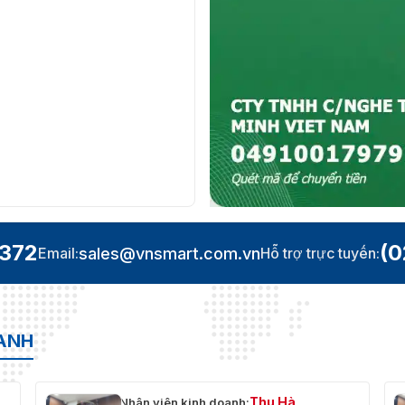
.372
(0
sales@vnsmart.com.vn
Email:
Hỗ trợ trực tuyến:
OANH
Thu Hà
Nhân viên kinh doanh: