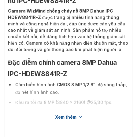
nổ IPC-HDEW8841R-Z
Camera WizMind chống cháy nổ 8MP Dahua IPC-
HDEW8841R-Z
được trang bị nhiều tính năng thông
minh và công nghệ hiện đại, đáp ứng được các yêu cầu
cao nhất về giám sát an ninh. Sản phẩm hỗ trợ nhiều
chuẩn kết nối, dễ dàng tích hợp vào hệ thống giám sát
hiện có. Camera có khả năng nhận diện khuôn mặt, theo
dõi đối tượng và gửi thông báo khi phát hiện người lạ.
Đặc điểm chính camera 8MP Dahua
IPC-HDEW8841R-Z
Cảm biến hình ảnh CMOS 8 MP 1/2.8″, độ sáng thấp,
độ nét hình ảnh cao.
Đầu ra tối đa 8 MP (3840 × 2160) @25/30 fps.
Đèn LED hồng ngoại tích hợp, khoảng cách chiếu
Xem thêm
sáng tối đa là 40 m.
ROI, SMART H.264+/H.265+, AI H.264/H.265, mã hóa