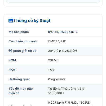
xe, bản đồ nhiệt và phát hiện khuôn mặt.
Báo động: 3 vào, 2 ra; âm thanh: 1 vào, 1 ra; RS-485;
hỗ trợ thẻ Micro SD tối đa 256 G.
Thông số kỹ thuật
IPC-HDEW8841R-Z
Nguồn điện 12 VDC/PoE, dễ dàng lắp đặt.
Mã sản phẩm
IPC-HDEW8841R-Z
Tiêu chuẩn bảo vệ IP68 và IK10.
Cảm biến hình ảnh
CMOS 1/2.8"
Dấu hiệu chống cháy nổ II 2 G Ex db IIC T6/T5 Gb; II 2
D Ex tb IIIC T80°C/ T100°C Db.
Độ phân giải tối đa
3840 (H) × 2160 (V)
Vỏ thép không gỉ 316, cáp dài 2 m.
ROM
128 MB
Chứng nhận ATEX và IECEx.
RAM
1 GB
SMD 3.0.
Hệ thống quét
Progressive
Tốc độ màn trập
Tự động/Thủ công 1/3 s–
điện tử
1/100,000 s
0.007 lux@F1.5 (Màu, 30 IRE)