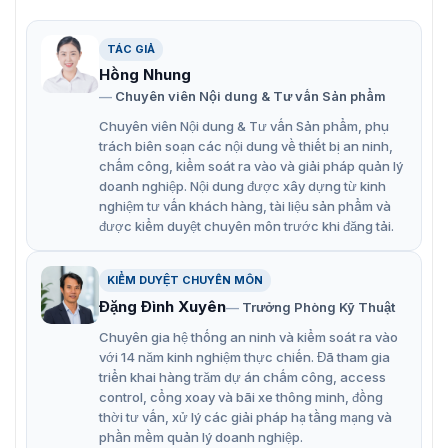
linh hoạt, áp dụng cho nhiều môi trường băng thông
và lưu trữ khác nhau.
TÁC GIẢ
Chế độ xoay, WDR, 3D NR, HLC, BLC, hình mờ kỹ thuật
Hồng Nhung
số, áp dụng cho nhiều cảnh giám sát khác nhau.
Chuyên viên Nội dung & Tư vấn Sản phẩm
Hỗ trợ chức năng AFSA (Chống nhấp nháy tự động
Chuyên viên Nội dung & Tư vấn Sản phẩm, phụ
thích ứng), tự động loại bỏ hiện tượng nhấp nháy.
trách biên soạn các nội dung về thiết bị an ninh,
chấm công, kiểm soát ra vào và giải pháp quản lý
Phát hiện khuôn mặt: Theo dõi, chụp nhanh, tối ưu
doanh nghiệp. Nội dung được xây dựng từ kinh
hóa ảnh chụp nhanh, tải ảnh chụp nhanh khuôn mặt
nghiệm tư vấn khách hàng, tài liệu sản phẩm và
tối ưu, cải thiện khuôn mặt, phơi sáng khuôn mặt và
được kiểm duyệt chuyên môn trước khi đăng tải.
thuộc tính khuôn mặt.
KIỂM DUYỆT CHUYÊN MÔN
Đếm người: Đếm người theo khu vực, quản lý hàng
Đặng Đình Xuyên
Trưởng Phòng Kỹ Thuật
đợi, đếm người ra/vào; tạo và xuất báo cáo
(ngày/tháng/năm).
Chuyên gia hệ thống an ninh và kiểm soát ra vào
với 14 năm kinh nghiệm thực chiến. Đã tham gia
Giám sát thông minh: Tripwire, đột nhập, di chuyển
triển khai hàng trăm dự án chấm công, access
nhanh (ba chức năng hỗ trợ phân loại và phát hiện
control, cổng xoay và bãi xe thông minh, đồng
chính xác xe và người), vật thể bị bỏ rơi, vật thể mất
thời tư vấn, xử lý các giải pháp hạ tầng mạng và
phần mềm quản lý doanh nghiệp.
tích, phát hiện lang thang, tụ tập người, phát hiện đỗ