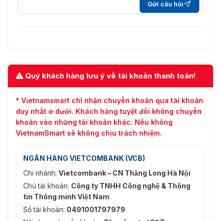
2048); 5M (3072 × 1728/2592 ×
Gửi câu hỏi
1944); 4M (2688 × 1520); 3.6M
(2560 × 1440); 3M (2048 × 1536);
Độ phân giải
3M (2304 × 1296); 1080p (1920 ×
1080); 720p (1280 × 720); D1(704
× 576/704 × 480); VGA (640 ×
480); CIF (352 × 288/352 × 240)
Quý khách hàng lưu ý về tài khoản thanh toán!
Kiểm soát tỷ lệ bit
CBR/VBR
H.264: 32 kbps–16384 kbps
* Vietnamsmart chỉ nhận chuyển khoản qua tài khoản
Tốc độ bit video
H.265: 32 kbps–16384 kbps
duy nhất ở dưới. Khách hàng tuyệt đối không chuyển
khoản vào những tài khoản khác. Nếu không
Ngày/Đêm
Auto(ICR)/Màu/B/W
VietnamSmart sẽ không chịu trách nhiệm.
BLC (Chống ngược
Có
sáng)
NGÂN HÀNG VIETCOMBANK (VCB)
Chi nhánh:
Vietcombank – CN Thăng Long Hà Nội
HLC (Chống ánh
Có
Chủ tài khoản:
Công ty TNHH Công nghệ & Thông
sáng chói)
tin Thông minh Việt Nam
WDR (Dải động
Số tài khoản:
0491001797979
120 dB
rộng)