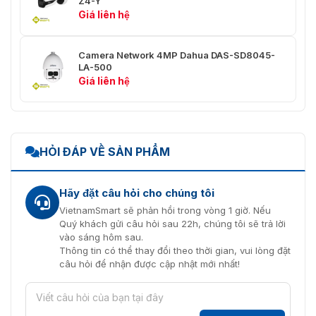
Z4-Y
Giá liên hệ
Hợp tác với NVR thông minh để
Tìm kiếm thông
thực hiện tìm kiếm thông minh,
minh
trích xuất sự kiện và kết hợp các
Camera Network 4MP Dahua DAS-SD8045-
sự kiện vào video
LA-500
Giá liên hệ
H.265; H.264; H.264H; H.264B;
Nén video
MJPEG (Chỉ hỗ trợ với luồng phụ)
Smart Codec
Smart H.265+; Smart H.264+
HỎI ĐÁP VỀ SẢN PHẨM
AI Coding
AI H.265; AI H.264
Luồng chính: 3840 × 2160@(1–
Hãy đặt câu hỏi cho chúng tôi
25/30 fps)
VietnamSmart sẽ phản hồi trong vòng 1 giờ. Nếu
Tốc độ khung hình
Luồng phụ: 704 × 576@(1–25
Quý khách gửi câu hỏi sau 22h, chúng tôi sẽ trả lời
video
fps)/704 × 480@(1–30 fps)
vào sáng hôm sau.
Luồng thứ ba: 1920 × 1080@(1–
Thông tin có thể thay đổi theo thời gian, vui lòng đặt
25/30 fps)
câu hỏi để nhận được cập nhật mới nhất!
Khả năng luồng
3 luồng
8M (3840 × 2160); 6M (3072 ×