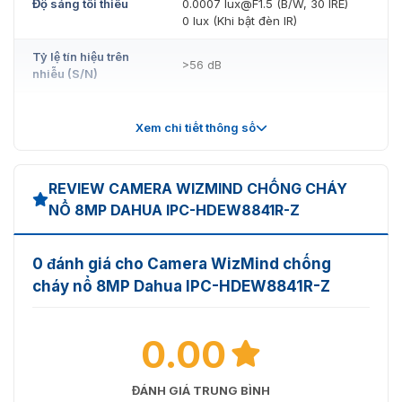
Độ sáng tối thiểu
0.0007 lux@F1.5 (B/W, 30 IRE)
0 lux (Khi bật đèn IR)
Tỷ lệ tín hiệu trên
>56 dB
nhiễu (S/N)
Khoảng cách chiếu
40 m (131.23 ft) (Đèn LED IR)
sáng
Xem chi tiết thông số
Điều khiển bật/tắt
Tự động; Thủ công
đèn chiếu sáng
REVIEW CAMERA WIZMIND CHỐNG CHÁY
NỔ 8MP DAHUA IPC-HDEW8841R-Z
Số lượng đèn chiếu
2 (Đèn LED IR)
sáng
0 đánh giá cho Camera WizMind chống
Xoay: 0°–355°
Phạm vi
cháy nổ 8MP Dahua IPC-HDEW8841R-Z
Nghiêng: 0°–75°
xoay/nghiêng/quay
Quay: 0°–355°
Loại ống kính
0.00
Ống kính motorized vari-focal
Gắn ống kính
φ14
ĐÁNH GIÁ TRUNG BÌNH