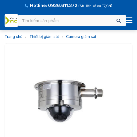
Hotline: 0936.611.372
(8h-18h kể cả T7,CN)
Trang chủ
›
Thiết bị giám sát
›
Camera giám sát