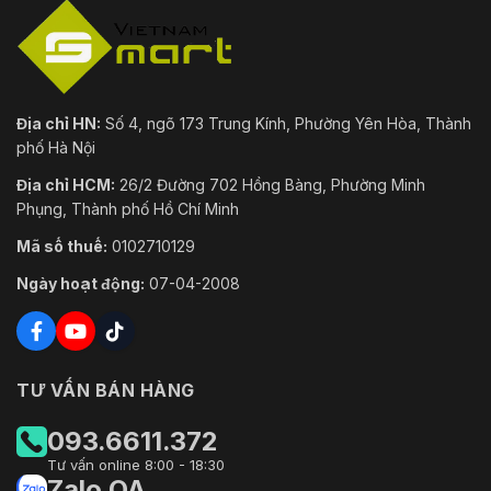
Độ ẩm lưu trữ
≤95%
Chống nước và bụi
IP68
Chống va đập
IK10
Địa chỉ HN:
Số 4, ngõ 173 Trung Kính, Phường Yên Hòa, Thành
Chất liệu vỏ
SUS316L (Thép không gỉ 316)
phố Hà Nội
Kích thước sản
219.5 mm × Φ165 mm × 118.2 mm
Địa chỉ HCM:
26/2 Đường 702 Hồng Bàng, Phường Minh
phẩm
(8.64" × Φ6.50" × 4.65")
Phụng, Thành phố Hồ Chí Minh
Trọng lượng tịnh
4.5 kg (9.92 lb)
Mã số thuế:
0102710129
Ngày hoạt động:
07-04-2008
Trọng lượng cả bao
5.3 kg (11.68 lb)
bì
TƯ VẤN BÁN HÀNG
093.6611.372
Tư vấn online 8:00 - 18:30
Zalo OA