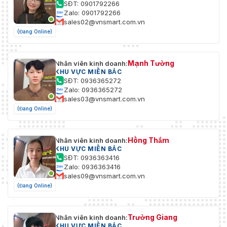
SĐT: 0901792266
Zalo: 0901792266
Khu vực quan
Có (4 khu vực)
sales02@vnsmart.com.vn
tâm (RoI)
(Đang Online)
Ổn định hình
Ổn định hình ảnh điện tử (EIS)
ảnh
Mạnh Tường
Nhân viên kinh doanh:
KHU VỰC MIỀN BẮC
Làm mờ
Đúng
SĐT: 0936365272
sương
Zalo: 0936365272
sales03@vnsmart.com.vn
Xoay hình
Đúng
(Đang Online)
ảnh
Gương
Đúng
Hồng Thắm
Nhân viên kinh doanh:
KHU VỰC MIỀN BẮC
Che giấu sự
SĐT: 0936363416
8 khu vực
riêng tư
Zalo: 0936363416
sales09@vnsmart.com.vn
Âm thanh
(Đang Online)
Nén âm thanh
PCM; G.711a; G.711Mu; G.726; G.723
Trường Giang
Nhân viên kinh doanh:
Báo động
KHU VỰC MIỀN BẮC