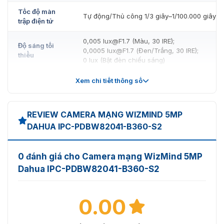
Tốc độ màn
Tự động/Thủ công 1/3 giây–1/100.000 giây
trập điện tử
0,005 lux@F1.7 (Màu, 30 IRE);
Độ sáng tối
0,0005 lux@F1.7 (Đen/Trắng, 30 IRE);
thiểu
0 lux (Bật đèn chiếu sáng)
Tỷ lệ S/N
>56dB
Xem chi tiết thông số
Khoảng cách
30 m (98,43 ft) (đèn LED hồng ngoại)
chiếu sáng
REVIEW CAMERA MẠNG WIZMIND 5MP
DAHUA IPC-PDBW82041-B360-S2
Điều khiển
bật/tắt đèn
Tự động; Thủ công
chiếu sáng
0 đánh giá cho Camera mạng WizMind 5MP
Dahua IPC-PDBW82041-B360-S2
Số đèn chiếu
8 (Đèn LED hồng ngoại)
sáng
0.00
Pan: 0°–360°
Phạm vi
Nghiêng: 0°–75°
Pan/Tilt/Xoay
Xoay: 0°–355°