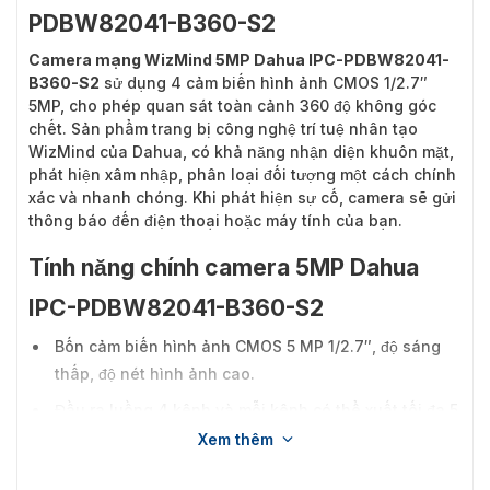
PDBW82041-B360-S2
Camera mạng WizMind 5MP Dahua IPC-PDBW82041-
B360-S2
sử dụng 4 cảm biến hình ảnh CMOS 1/2.7″
5MP, cho phép quan sát toàn cảnh 360 độ không góc
chết. Sản phẩm trang bị công nghệ trí tuệ nhân tạo
WizMind của Dahua, có khả năng nhận diện khuôn mặt,
phát hiện xâm nhập, phân loại đối tượng một cách chính
xác và nhanh chóng. Khi phát hiện sự cố, camera sẽ gửi
thông báo đến điện thoại hoặc máy tính của bạn.
Tính năng chính camera 5MP Dahua
IPC-PDBW82041-B360-S2
Bốn cảm biến hình ảnh CMOS 5 MP 1/2.7″, độ sáng
thấp, độ nét hình ảnh cao.
Đầu ra luồng 4 kênh và mỗi kênh có thể xuất tối đa 5
MP (2592 × 1944) @25/30 fps.
Xem thêm
ROI, SMART H.264+/H.265+, mã hóa linh hoạt, áp