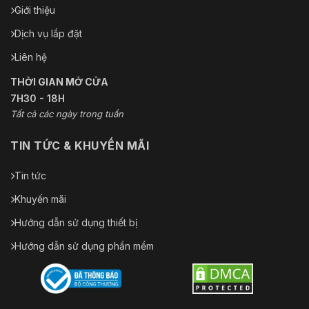
Giới thiệu
Nhiệt độ lưu
–30 °C đến +60 °C (–22 °F đến +140 °F)
trữ
Dịch vụ lắp đặt
Sự bảo vệ
IP67; IK10; bảo vệ chống ăn mòn (tùy chọn)
Liên hệ
THỜI GIAN MỞ CỬA
Kết cấu
7H30 - 18H
Vật liệu vỏ
Kim loại + nhựa
Tất cả các ngày trong tuần
Kích thước
TIN TỨC & KHUYẾN MÃI
111,3 mm × Φ286,1 mm (4,38"× Φ11,26")
sản phẩm
Tin tức
Trọng lượng
2,75 kg (6,06 pound)
tịnh
Khuyến mãi
Tổng trọng
Hướng dẫn sử dụng thiết bị
4,5 kg (9,92 pound)
lượng
Hướng dẫn sử dụng phần mềm