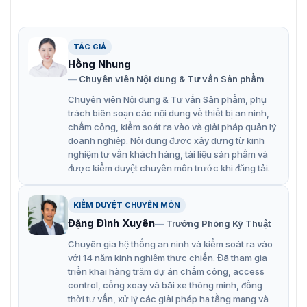
dụng cho nhiều môi trường băng thông và lưu trữ
khác nhau.
Có thể kích hoạt các chức năng thông minh của 4
TÁC GIẢ
kênh cùng lúc, bao gồm phát hiện khuôn mặt, IVS và
Hồng Nhung
Chuyên viên Nội dung & Tư vấn Sản phẩm
đếm người.
Chuyên viên Nội dung & Tư vấn Sản phẩm, phụ
Phát hiện thông minh: Phát hiện dây bẫy, đột nhập, di
trách biên soạn các nội dung về thiết bị an ninh,
chuyển nhanh (ba chức năng hỗ trợ phân loại và
chấm công, kiểm soát ra vào và giải pháp quản lý
phát hiện chính xác xe và người), vật thể bị bỏ rơi,
doanh nghiệp. Nội dung được xây dựng từ kinh
vật thể mất tích, phát hiện lang thang, tụ tập người
nghiệm tư vấn khách hàng, tài liệu sản phẩm và
được kiểm duyệt chuyên môn trước khi đăng tải.
và phát hiện đỗ xe.
FlexStream: 4 kênh hình ảnh có thể được xem trong
KIỂM DUYỆT CHUYÊN MÔN
một kênh được xác định với 1 luồng kênh. Nghĩa là
Đặng Đình Xuyên
Trưởng Phòng Kỹ Thuật
nhiều hình ảnh có thể được hiển thị trong 1 kênh.
Chuyên gia hệ thống an ninh và kiểm soát ra vào
Thiết kế giao diện Web5.0 thân thiện với người dùng,
với 14 năm kinh nghiệm thực chiến. Đã tham gia
dễ thao tác.
triển khai hàng trăm dự án chấm công, access
control, cổng xoay và bãi xe thông minh, đồng
Đèn LED hồng ngoại tích hợp, khoảng cách chiếu
thời tư vấn, xử lý các giải pháp hạ tầng mạng và