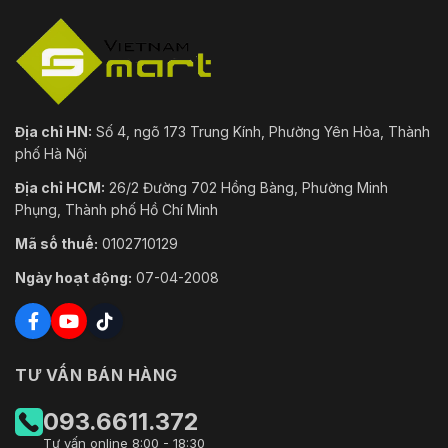
mã hóa chương trình cơ sở; tạo và nhập chứ
chỉ X.509
Chứng nhận
CE-LVD: EN62368-1;
Địa chỉ HN:
Số 4, ngõ 173 Trung Kính, Phường Yên Hòa, Thành
CE-EMC: Chỉ thị về khả năng tương thích điệ
từ 2014/30/EU;
phố Hà Nội
Chứng nhận
FCC:47 CFR FCC Phần 15, Tiểu phần B;
Địa chỉ HCM:
26/2 Đường 702 Hồng Bàng, Phường Minh
UL/CUL: UL62368-1 & CAN/CSA C22.2 Số
62368-1-14
Phụng, Thành phố Hồ Chí Minh
Mã số thuế:
0102710129
Cổng
Ngày hoạt động:
07-04-2008
RS-485
1 (phạm vi tốc độ truyền: 1200 bps–115200 bp
Đầu vào âm
1 kênh (cổng RCA)
thanh
TƯ VẤN BÁN HÀNG
Đầu ra âm
1 kênh (cổng RCA)
thanh
093.6611.372
Tư vấn online 8:00 - 18:30
Đầu vào báo