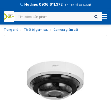
Hotline: 0936.611.372
(8h-18h kể cả T7,CN)
Trang chủ
›
Thiết bị giám sát
›
Camera giám sát