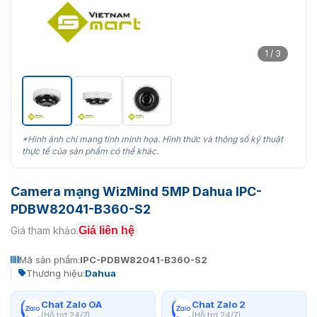
1 / 3
*Hình ảnh chỉ mang tính minh họa. Hình thức và thông số kỹ thuật
thực tế của sản phẩm có thể khác.
Camera mạng WizMind 5MP Dahua IPC-
PDBW82041-B360-S2
Giá liên hệ
Giá tham khảo:
Mã sản phẩm:
IPC-PDBW82041-B360-S2
Thương hiệu:
Dahua
Chat Zalo OA
Chat Zalo 2
(Hỗ trợ 24/7)
(Hỗ trợ 24/7)