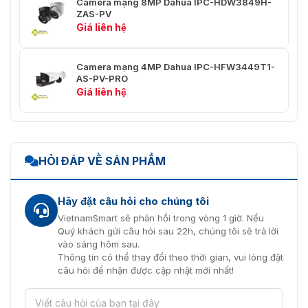
Camera mạng 8MP Dahua IPC-HDW3849H-
ZAS-PV
Tripwire; xâm nhập; di chuyển nhanh (ba ch
Giá liên hệ
IVS (Bảo vệ
năng hỗ trợ phân loại và phát hiện chính xác
chu vi)
xe và người); phát hiện tụ tập; phát hiện đỗ x
Camera mạng 4MP Dahua IPC-HFW3449T1-
Phát hiện khuôn mặt; theo dõi; ảnh chụp
AS-PV-PRO
nhanh; tối ưu hóa ảnh chụp nhanh; tải ảnh
Giá liên hệ
chụp nhanh khuôn mặt lên một cách tối ưu; c
thiện khuôn mặt; phơi sáng khuôn mặt; trích
xuất thuộc tính khuôn mặt bao gồm 6 thuộc
tính (giới tính, tuổi, kính, biểu cảm, mặt nạ và
Phát hiện
râu) và 8 biểu cảm (tức giận, buồn, ghê tởm,
HỎI ĐÁP VỀ SẢN PHẨM
khuôn mặt
sợ hãi, ngạc nhiên, bình tĩnh, vui vẻ, bối rối);
ảnh chụp nhanh khuôn mặt được đặt thành
ảnh mặt hoặc ảnh một inch; chiến lược chụp
Hãy đặt câu hỏi cho chúng tôi
nhanh (ảnh chụp nhanh theo thời gian thực,
VietnamSmart sẽ phản hồi trong vòng 1 giờ. Nếu
ưu tiên chất lượng và ảnh chụp nhanh tối ưu
Quý khách gửi câu hỏi sau 22h, chúng tôi sẽ trả lời
hóa); bộ lọc góc khuôn mặt; cài đặt thời gian 
vào sáng hôm sau.
ưu hóa.
Thông tin có thể thay đổi theo thời gian, vui lòng đặt
câu hỏi để nhận được cập nhật mới nhất!
Đếm người theo tripwire và đếm người theo
khu vực; tạo và xuất báo cáo
(ngày/tháng/năm); quản lý hàng đợi và xuất
Đếm người