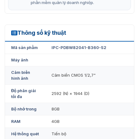
sáng tối đa là 30 m.
phần mềm quản lý doanh nghiệp.
Báo động: 3 vào, 2 ra; âm thanh: 1 vào, 1 ra; RS-485;
hỗ trợ thẻ Micro SD tối đa 256 G.
Nguồn điện 12 VDC/PoE; công suất đầu ra 12 VDC và
Thông số kỹ thuật
IPC-PDBW82041-B360-S2
dòng điện tối đa 165mA; dễ lắp đặt.
Tiêu chuẩn bảo vệ IP67 và IK10.
Mã sản phẩm
IPC-PDBW82041-B360-S2
Bảo vệ chống ăn mòn (tùy chọn).
Máy ảnh
Cảm biến
Cảm biến CMOS 1/2,7"
hình ảnh
Độ phân giải
2592 (N) × 1944 (D)
tối đa
Bộ nhớ trong
8GB
RAM
4GB
Hệ thống quét
Tiến bộ