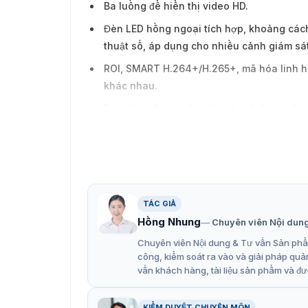
Ba luồng để hiển thị video HD.
Đèn LED hồng ngoại tích hợp, khoảng cách 
thuật số, áp dụng cho nhiều cảnh giám sá
ROI, SMART H.264+/H.265+, mã hóa linh ho
khác nhau.
Báo động: 2 vào, 2 ra; âm thanh: 1 vào, 1 r
Nguồn điện 12 VDC/24 VAC/PoE, dễ dàng lắ
Tiêu chuẩn bảo vệ IP67 và IK10.
TÁC GIẢ
Hồng Nhung
Chuyên viên Nội dun
Chuyên viên Nội dung & Tư vấn Sản phẩm
công, kiểm soát ra vào và giải pháp quả
vấn khách hàng, tài liệu sản phẩm và đư
KIỂM DUYỆT CHUYÊN MÔN