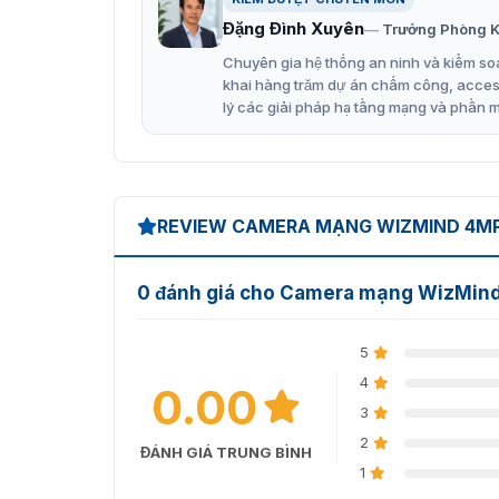
Đặng Đình Xuyên
Trưởng Phòng K
Chuyên gia hệ thống an ninh và kiểm soá
khai hàng trăm dự án chấm công, access 
lý các giải pháp hạ tầng mạng và phần 
REVIEW CAMERA MẠNG WIZMIND 4MP
0 đánh giá cho Camera mạng WizMi
5
4
0.00
3
2
ĐÁNH GIÁ TRUNG BÌNH
1