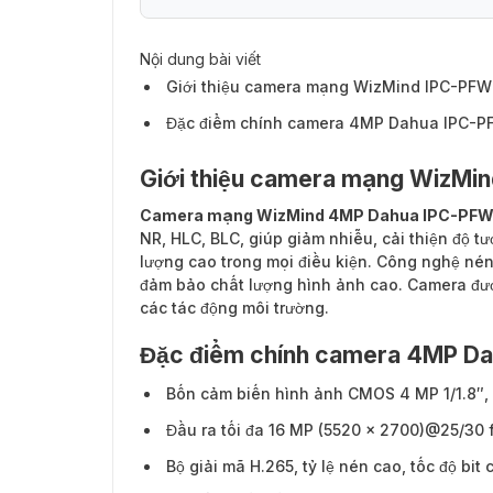
Nội dung bài viết
Giới thiệu camera mạng WizMind IPC-PF
Đặc điểm chính camera 4MP Dahua IPC-
Giới thiệu camera mạng WizM
Camera mạng WizMind 4MP Dahua IPC-PF
NR, HLC, BLC, giúp giảm nhiễu, cải thiện độ
lượng cao trong mọi điều kiện. Công nghệ né
đảm bảo chất lượng hình ảnh cao. Camera đượ
các tác động môi trường.
Đặc điểm chính camera 4MP D
Bốn cảm biến hình ảnh CMOS 4 MP 1/1.8″, 
Đầu ra tối đa 16 MP (5520 × 2700)@25/30 
Bộ giải mã H.265, tỷ lệ nén cao, tốc độ bit 