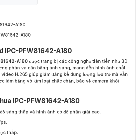
W81642-A180
PFW81642-A180
ind IPC-PFW81642-A180
W81642-A180
được trang bị các công nghệ tiên tiến như 3D
 tương phản và cân bằng ánh sáng, mang đến hình ảnh chất
n video H.265 giúp giảm đáng kể dung lượng lưu trữ mà vẫn
c làm bằng vỏ kim loại chắc chắn, bảo vệ camera khỏi
ahua IPC-PFW81642-A180
độ sáng thấp và hình ảnh có độ phân giải cao.
fps.
cực thấp.