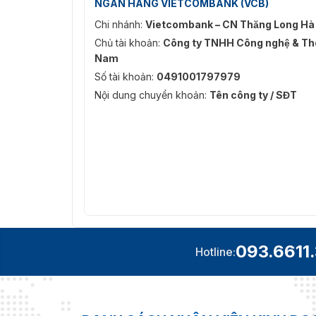
NGÂN HÀNG VIETCOMBANK (VCB)
Chi nhánh:
Vietcombank – CN Thăng Long Hà
Chủ tài khoản:
Công ty TNHH Công nghệ & Thô
Nam
Số tài khoản:
0491001797979
Nội dung chuyển khoản:
Tên công ty / SĐT
093.6611
Hotline: