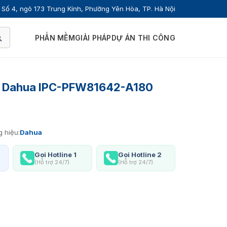
Số 4, ngõ 173 Trung Kính, Phường Yên Hòa, TP. Hà Nội
PHẦN MỀM
GIẢI PHÁP
DỰ ÁN THI CÔNG
 Dahua IPC-PFW81642-A180
 hiệu:
Dahua
Gọi Hotline 1
Gọi Hotline 2
(Hỗ trợ 24/7)
(Hỗ trợ 24/7)