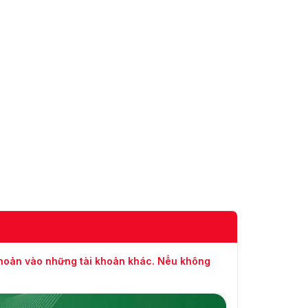
H.265; H.264; H.264H; H.264B; MJPEG (Chỉ
Nén Video
được hỗ trợ bởi luồng phụ)
Bộ giải mã
Thông minh H.265+; Thông minh H.264+
thông minh
Luồng chính: 5520 × 2700@(1-25/30 fps)
Luồng phụ: 1280 × 620@(1-25/30 fps)
Tốc độ khung
Luồng thứ ba: 1920 × 940@(1-25/30 fps)
hình video
*Các giá trị trên là tốc độ khung hình tối đa
của mỗi luồng; đối với nhiều luồng, các giá trị
sẽ phụ thuộc vào tổng dung lượng mã hóa.
Khả năng
phát trực
3 luồng
tuyến
5520 × 2700; 4600 × 2252; 3840 × 1880;
khoản vào những tài khoản khác. Nếu không
Độ phân giải
2880 × 1408; 1280 × 620; 1024 × 496; 1920 ×
940; 1366 × 668
Kiểm soát tốc