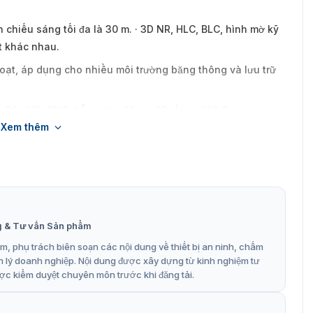
chiếu sáng tối đa là 30 m. · 3D NR, HLC, BLC, hình mờ kỹ
t khác nhau.
ạt, áp dụng cho nhiều môi trường băng thông và lưu trữ
a; RS-485; BNC; hỗ trợ thẻ Micro SD tối đa 256 G.
Xem thêm
p đặt.
g & Tư vấn Sản phẩm
, phụ trách biên soạn các nội dung về thiết bị an ninh, chấm
n lý doanh nghiệp. Nội dung được xây dựng từ kinh nghiệm tư
ợc kiểm duyệt chuyên môn trước khi đăng tải.