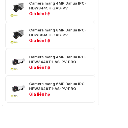
Camera mạng 4MP Dahua IPC-
cách chức năng thông minh. Đối với khoảng
HDW3449H-ZAS-PV
cách chức năng thông minh, hãy tham khảo
Giá liên hệ
hướng dẫn lắp đặt và đưa vào vận
hành/công cụ thiết kế dự án.
Camera mạng 8MP Dahua IPC-
AI
HDW3849H-ZAS-PV
Giá liên hệ
EPTZ
Hỗ trợ
IVS (Bảo vệ
Camera mạng 4MP Dahua IPC-
Dây bẫy; Xâm nhập
chu vi)
HFW3449T1-AS-PV-PRO
Giá liên hệ
Mật độ xe; giới hạn đỗ xe; báo động tắc
Mật độ xe
nghẽn xe
Camera mạng 6MP Dahua IPC-
Bản đồ phân
Bản đồ đám đông, đếm người toàn cầu; đếm
HFW3649T1-AS-PV-PRO
bố đám đông
người theo khu vực
Giá liên hệ
Làm việc cùng với Smart NVR để thực hiện
Tìm kiếm
tìm kiếm thông minh, trích xuất sự kiện và
thông minh
hợp nhất vào video sự kiện.
Băng hình