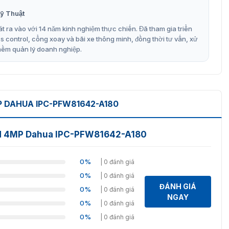
ỹ Thuật
t ra vào với 14 năm kinh nghiệm thực chiến. Đã tham gia triển
control, cổng xoay và bãi xe thông minh, đồng thời tư vấn, xử
mềm quản lý doanh nghiệp.
 DAHUA IPC-PFW81642-A180
nd 4MP Dahua IPC-PFW81642-A180
0%
| 0 đánh giá
0%
| 0 đánh giá
ĐÁNH GIÁ
0%
| 0 đánh giá
NGAY
0%
| 0 đánh giá
0%
| 0 đánh giá