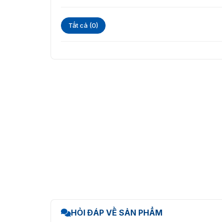
Tất cả (0)
HỎI ĐÁP VỀ SẢN PHẨM