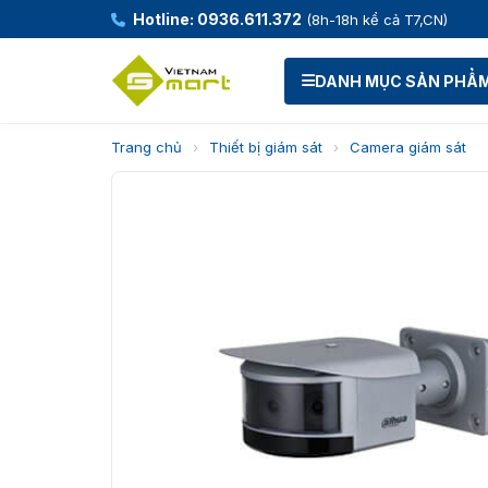
Hotline: 0936.611.372
(8h-18h kể cả T7,CN)
DANH MỤC SẢN PHẨ
Trang chủ
›
Thiết bị giám sát
›
Camera giám sát