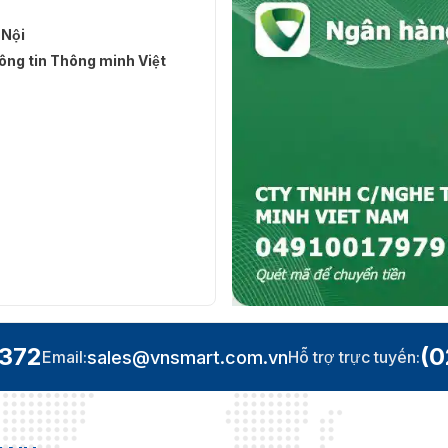
 Nội
ng tin Thông minh Việt
.372
(0
sales@vnsmart.com.vn
Email:
Hỗ trợ trực tuyến: