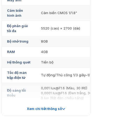
Máy ảnh
Cảm biến
Cảm biến CMOS 1/1.8"
hình ảnh
Độ phân giải
5520 (cao) × 2700 (dài)
tối đa
Bộ nhớ trong
8GB
RAM
4GB
Hệ thống quét
Tiến bộ
Tốc độ màn
Tự động/Thủ công 1/3 giây–1/100.000 giây
trập điện tử
0,001 lux@F1.6 (Màu, 30 IRE)
Độ sáng tối
0,0001 lux@F1.6 (Đen trắng, 30 IRE)
thiểu
0 lux (Bật đèn chiếu sáng)
Tỷ lệ S/N
>56 dB
Xem chi tiết thông số