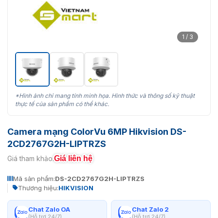
1 / 3
*Hình ảnh chỉ mang tính minh họa. Hình thức và thông số kỹ thuật
thực tế của sản phẩm có thể khác.
Camera mạng ColorVu 6MP Hikvision DS-
2CD2767G2H-LIPTRZS
Giá liên hệ
Giá tham khảo:
Mã sản phẩm:
DS-2CD2767G2H-LIPTRZS
Thương hiệu:
HIKVISION
Chat Zalo OA
Chat Zalo 2
(Hỗ trợ 24/7)
(Hỗ trợ 24/7)