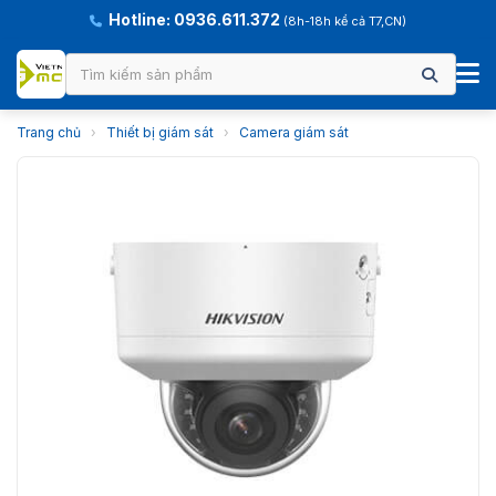
Hotline: 0936.611.372
(8h-18h kể cả T7,CN)
Trang chủ
›
Thiết bị giám sát
›
Camera giám sát