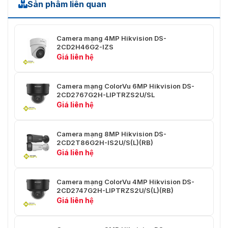
sóng IR
Sản phẩm liên quan
Băng hình
Camera mạng 4MP Hikvision DS-
50Hz:
2CD2H46G2-IZS
25 khung hình/giây (3200 × 1800, 2688 ×
Giá liên hệ
Dòng
1520, 1920 × 1080, 1280 × 720)
chính
60Hz:
30 khung hình/giây (3200 × 1800, 2688 ×
Camera mạng ColorVu 6MP Hikvision DS-
1520, 1920 × 1080, 1280 × 720)
2CD2767G2H-LIPTRZS2U/SL
Giá liên hệ
50Hz:
25 khung hình/giây (1280 x 720, 640 ×
480, 640 × 360)
Camera mạng 8MP Hikvision DS-
Dòng phụ
60Hz:
2CD2T86G2H-IS2U/S(L)(RB)
30 khung hình/giây (1280 x 720, 640 ×
Giá liên hệ
480, 640 × 360)
50Hz:
Camera mạng ColorVu 4MP Hikvision DS-
2CD2747G2H-LIPTRZS2U/S(L)(RB)
10 khung hình/giây (1920 × 1080, 1280 ×
Giá liên hệ
Dòng thứ
720, 640 × 480, 640 × 360)
ba
60Hz:
10 khung hình/giây (1920 × 1080, 1280 ×