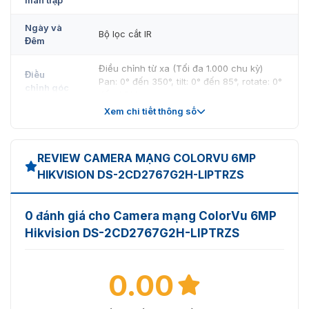
Ngày và
Bộ lọc cắt IR
Đêm
Điều chỉnh từ xa (Tối đa 1.000 chu kỳ)
Điều
Pan: 0° đến 350°, tilt: 0° đến 85°, rotate: 0°
chỉnh góc
đến 350°
Xem chi tiết thông số
Ống kính
Loại ống
Ống kính đa tiêu cự, ống kính có động cơ,
REVIEW CAMERA MẠNG COLORVU 6MP
kính
2,8 đến 12 mm
HIKVISION DS-2CD2767G2H-LIPTRZS
Độ dài
2,8 đến 12 mm, FOV ngang 112,3° đến 41,2°,
tiêu cự &
FOV dọc 58,1° đến 23,1°, FOV chéo 137,4°
0 đánh giá cho Camera mạng ColorVu 6MP
FOV
đến 47,3°
Hikvision DS-2CD2767G2H-LIPTRZS
Độ sâu
trường
1 m đến ∞
ảnh
0.00
Khẩu độ
F1.2