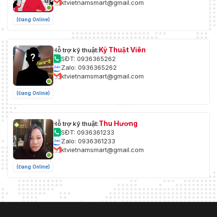
ktvietnamsmart@gmail.com
Phát hiện chuyển động (hỗ trợ kích hoạt
(Đang Online)
Sự kiện
báo động theo các loại mục tiêu được chỉ
cơ bản
định (con người và phương tiện)), báo động
phá hoại video, ngoại lệ
Kỹ Thuật Viên
Hỗ trợ kỹ thuật:
SĐT: 0936365262
Sự kiện
Zalo: 0936365262
thông
Phát hiện thay đổi cảnh
ktvietnamsmart@gmail.com
minh
(Đang Online)
Tải lên FTP/NAS/thẻ nhớ, thông báo cho
trung tâm giám sát, gửi email, kích hoạt đầu
Liên kết
ra báo động, kích hoạt ghi âm, kích hoạt
Thu Hương
Hỗ trợ kỹ thuật:
chụp ảnh, cảnh báo bằng âm thanh
SĐT: 0936361233
Zalo: 0936361233
Chức năng học sâu
ktvietnamsmart@gmail.com
Chụp
(Đang Online)
Hỗ trợ
khuôn mặt
Vượt qua ranh giới, xâm nhập, vào vùng, ra
khỏi vùng
Bảo vệ
Hỗ trợ kích hoạt báo động theo các loại
chu vi