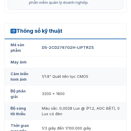
phần mềm quản lý doanh nghiệp.
Thông số kỹ thuật
DS-2CD2767G2H-LIPTRZS
Mã sản
DS-2CD2767G2H-LIPTRZS
phẩm
Máy ảnh
Cảm biến
1/1.8" Quét liên tục CMOS
hình ảnh
Độ phân
3200 × 1800
giải
Độ sáng
Màu sắc: 0,0028 Lux @ (F1.2, AGC BẬT), 0
tối thiểu
Lux có đèn
Thời gian
1/3 giây đến 1/100.000 giây
màn trập