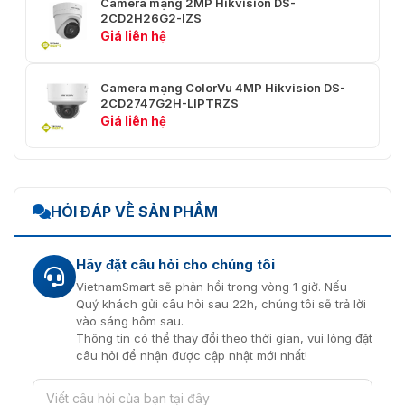
720, 640 × 480, 640 × 360)
Camera mạng 2MP Hikvision DS-
2CD2H26G2-IZS
Giá liên hệ
Dòng chính: H.265/H.264/H.264+/H.265+,
Luồng phụ: H.265/H.264/MJPEG,
Nén Video
Luồng thứ ba: H.265/H.264,
Camera mạng ColorVu 4MP Hikvision DS-
*Luồng thứ ba được hỗ trợ trong một số
2CD2747G2H-LIPTRZS
cài đặt nhất định.
Giá liên hệ
Tốc độ bit
32 Kbps đến 16 Mbps
video
Loại
Hồ sơ cơ sở/Hồ sơ chính/Hồ sơ cao
HỎI ĐÁP VỀ SẢN PHẨM
H.264
Loại
Hồ sơ chính
Hãy đặt câu hỏi cho chúng tôi
H.265
VietnamSmart sẽ phản hồi trong vòng 1 giờ. Nếu
Kiểm soát
Quý khách gửi câu hỏi sau 22h, chúng tôi sẽ trả lời
CBR/VBR
tốc độ bit
vào sáng hôm sau.
Thông tin có thể thay đổi theo thời gian, vui lòng đặt
câu hỏi để nhận được cập nhật mới nhất!
Mã hóa
video có
thể mở
Mã hóa H.264 và H.265