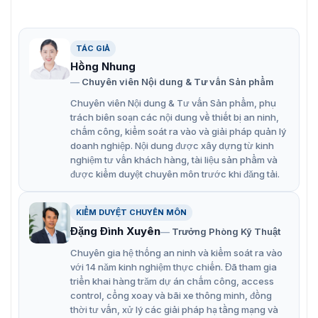
ColorVu.
Chế độ đèn IR & đèn trắng & đèn lai thông minh.
Hình ảnh rõ nét trong điều kiện ánh sáng ngược
TÁC GIẢ
Hồng Nhung
mạnh nhờ công nghệ WDR 130 dB.
Chuyên viên Nội dung & Tư vấn Sản phẩm
Phân loại con người và phương tiện dựa trên học
Chuyên viên Nội dung & Tư vấn Sản phẩm, phụ
sâu.
trách biên soạn các nội dung về thiết bị an ninh,
Chống nước và bụi (IP66) và chống phá hoại (IK10).
chấm công, kiểm soát ra vào và giải pháp quản lý
doanh nghiệp. Nội dung được xây dựng từ kinh
Giao diện âm thanh và báo động có sẵn.
nghiệm tư vấn khách hàng, tài liệu sản phẩm và
được kiểm duyệt chuyên môn trước khi đăng tải.
KIỂM DUYỆT CHUYÊN MÔN
Đặng Đình Xuyên
Trưởng Phòng Kỹ Thuật
Chuyên gia hệ thống an ninh và kiểm soát ra vào
với 14 năm kinh nghiệm thực chiến. Đã tham gia
triển khai hàng trăm dự án chấm công, access
control, cổng xoay và bãi xe thông minh, đồng
thời tư vấn, xử lý các giải pháp hạ tầng mạng và