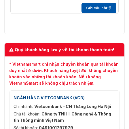
rộng
(SVC)
Gửi câu hỏi
Khu vực
1 vùng cố định cho dòng chính và dòng
quan tâm
phụ
(ROI)
Âm thanh
Quý khách hàng lưu ý về tài khoản thanh toán!
Nén âm
G.711/G.722.1/G.726/MP2L2/PCM/MP3/AAC-
thanh
LC
* Vietnamsmart chỉ nhận chuyển khoản qua tài khoản
64 Kbps (G.711ulaw/G.711alaw)/16 Kbps
duy nhất ở dưới. Khách hàng tuyệt đối không chuyển
Tốc độ bit
(G.722.1)/16 Kbps (G.726)/32 đến 192 Kbps
khoản vào những tài khoản khác. Nếu không
âm thanh
(MP2L2)/8 đến 320 Kbps (MP3)/16 đến 64
VietnamSmart sẽ không chịu trách nhiệm.
Kbps (AAC-LC)
Tỷ lệ lấy
NGÂN HÀNG VIETCOMBANK (VCB)
mẫu âm
8kHz/16kHz/32kHz/48kHz
Chi nhánh:
Vietcombank – CN Thăng Long Hà Nội
thanh
Chủ tài khoản:
Công ty TNHH Công nghệ & Thông
Lọc tiếng
tin Thông minh Việt Nam
ồn môi
Hỗ trợ
Số tài khoản:
0491001797979