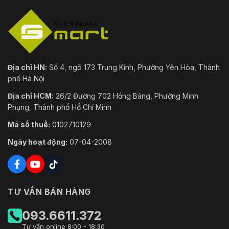
mục tiêu được chỉ định (con người và xe
cộ)
Tổng quan
12 VDC ± 25%, 1,05 A, tối đa 12,6 W, bảo vệ
Nguồn
phân cực ngược, khối đầu cuối hai lõi,
Địa chỉ HN:
Số 4, ngõ 173 Trung Kính, Phường Yên Hòa, Thành
điện
PoE: IEEE 802.3at, Lớp 4, tối đa 15 W
phố Hà Nội
Kích
Địa chỉ HCM:
26/2 Đường 702 Hồng Bàng, Phường Minh
Ø155 mm × 140,4 mm (Ø6,10" × 5,53")
thước
Phụng, Thành phố Hồ Chí Minh
Kích
Mã số thuế:
0102710129
206 mm × 206 mm × 230 mm (8,1" × 8,1" ×
thước gói
9,1")
Ngày hoạt động:
07-04-2008
hàng
Cân nặng
Xấp xỉ 820 g (1,8 lb.)
Với Trọng
TƯ VẤN BÁN HÀNG
lượng Gói
Xấp xỉ 1200 g (2,6 lb.)
hàng
093.6611.372
Điều kiện
-30 °C đến 60 °C (-22 °F đến 140 °F). Độ
Tư vấn online 8:00 - 18:30