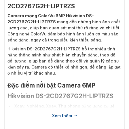
2CD2767G2H-LIPTRZS
Camera mạng ColorVu 6MP Hikvision DS-
2CD2767G2H-LIPTRZS
mang đến những hình ảnh chất
lượng cao, giúp bạn quan sát mọi thứ rõ ràng và chi tiết.
Công nghệ ColorVu đảm bảo hình ảnh luôn có màu sắc
sống động, ngay cả trong điều kiện thiếu sáng.
Hikvision DS-2CD2767G2H-LIPTRZS hỗ trợ nhiều tính
năng thông minh như phát hiện chuyển động, theo dõi
đối tượng, giúp bạn dễ dàng theo dõi và quản lý các sự
kiện xảy ra. Camera có thiết kế nhỏ gọn, dễ dàng lắp đặt
ở nhiều vị trí khác nhau.
Đặc điểm nổi bật Camera 6MP
Hikvision DS-2CD2767G2H-LIPTRZS
Xoay, Nghiêng, Xoay, Thu phóng bằng động cơ để
lắp đặt và giám sát dễ dàng.
Xem thêm
Hình ảnh đầy màu sắc 24/7 thông qua công nghệ