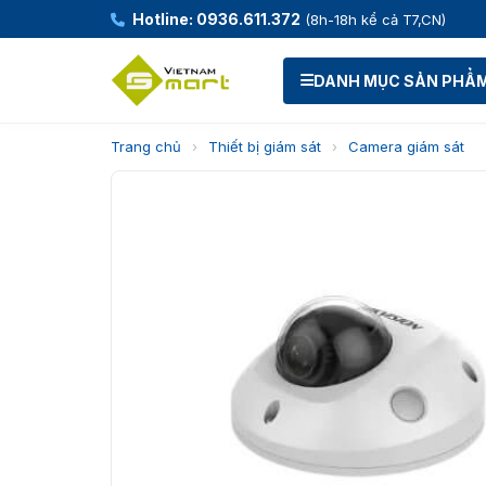
Hotline: 0936.611.372
(8h-18h kể cả T7,CN)
DANH MỤC SẢN PHẨ
Trang chủ
›
Thiết bị giám sát
›
Camera giám sát