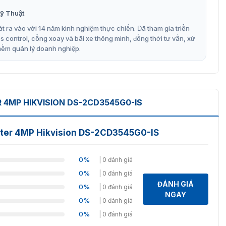
ởng cho các ứng dụng giám sát an ninh chuyên nghiệp.
ỹ Thuật
lại hình ảnh chất lượng cao bởi những tính năng nổi bật:
t ra vào với 14 năm kinh nghiệm thực chiến. Đã tham gia triển
ng hình ảnh.
control, cổng xoay và bãi xe thông minh, đồng thời tư vấn, xử
mềm quản lý doanh nghiệp.
i (IK08).
ình ảnh và video chi tiết rõ ràng.
 băng thông và dung lượng lưu trữ mà không ảnh hưởng
4MP HIKVISION DS-2CD3545G0-IS
 của các vùng sáng trong hình ảnh để tránh bị cháy sáng.
hát hiện chuyển động và gửi cảnh báo.
hter 4MP Hikvision DS-2CD3545G0-IS
ch lên đến 15m.
0%
| 0 đánh giá
ên đến 128GB.
0%
| 0 đánh giá
ĐÁNH GIÁ
0%
| 0 đánh giá
NGAY
0%
| 0 đánh giá
0%
| 0 đánh giá