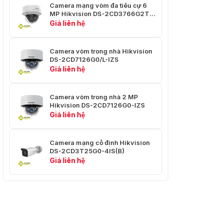
Nén Video
Camera mạng vòm đa tiêu cự 6
ba: H.265/H.264/MJPEG
MP Hikvision DS-2CD3766G2T-
IZS(Y)
Giá liên hệ
Tốc Độ Bit
32 Kb/giây đến 16 Mb/giây
Video
Camera vòm trong nhà Hikvision
Loại
Hồ sơ chính/Hồ sơ cao
DS-2CD7126G0/L-IZS
H.264
Giá liên hệ
Loại
Tiểu sử chính
H.265
Camera vòm trong nhà 2 MP
Hikvision DS-2CD7126G0-IZS
H.264+
Hỗ trợ luồng chính
Giá liên hệ
H.265+
Hỗ trợ luồng chính
Camera mạng cố định Hikvision
Mã Hóa
DS-2CD3T25G0-4IS(B)
Video Có
Giá liên hệ
Thể Mở
Mã hóa H.264 và H.265
Rộng
(SVC)
Khu Vực
Quan Tâm
5 vùng cố định cho luồng chính và luồng phụ