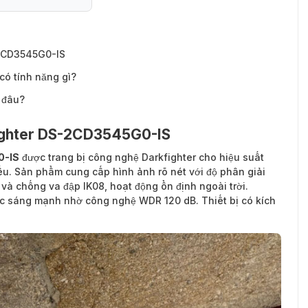
2CD3545G0-IS
ó tính năng gì?
 đâu?
ighter DS-2CD3545G0-IS
0-IS
được trang bị công nghệ Darkfighter cho hiệu suất
yếu. Sản phẩm cung cấp hình ảnh rõ nét với độ phân giải
và chống va đập IK08, hoạt động ổn định ngoài trời.
c sáng mạnh nhờ công nghệ WDR 120 dB. Thiết bị có kích