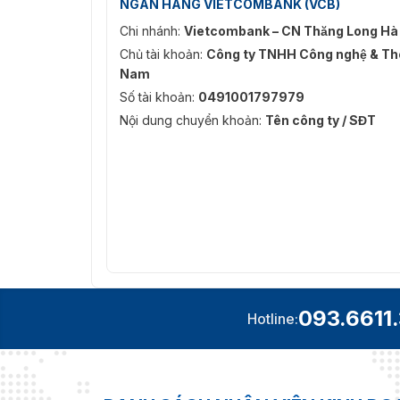
Camera mạng Darkfigh
NGÂN HÀNG VIETCOMBANK (VCB)
Chi nhánh:
Vietcombank – CN Thăng Long Hà
Mua Hikvision DS-2CD3545G0-IS
Chủ tài khoản:
Công ty TNHH Công nghệ & Thô
Nam
Vietnamsmart
là nhà cung cấp uy tín các sản
Hiện nay, Vietnamsmart đang có chương trình
Số tài khoản:
0491001797979
giúp bạn tiết kiệm chi phí tối đa.
Nội dung chuyển khoản:
Tên công ty / SĐT
Nhanh tay truy cập website Vietnamsmart hoặ
ninh với mức giá tốt nhất!!!
093.6611
Hotline: