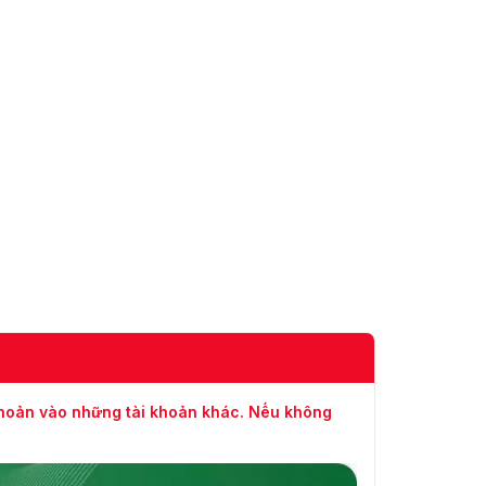
(ROI)
Âm Thanh
Lọc Tiếng
Ồn Môi
Hỗ trợ
Trường
Tốc Độ
Lấy Mẫu
8 kHz/16 kHz/32 kHz/44,1 kHz/48 kHz
Âm Thanh
Nén Âm
G722.1/G.711/G726/MP2L2/PCM/MP3
Thanh
Tốc Độ
64Kbps(G.711)/16Kbps(G.722.1)/16Kbps(G.726)/32-
Âm Thanh
192Kbps(MP2L2)/8Kbps-320Kbps(MP3)
Mạng
khoản vào những tài khoản khác. Nếu không
Xem Trực
Tiếp Đồng
Lên đến 6 kênh
Thời