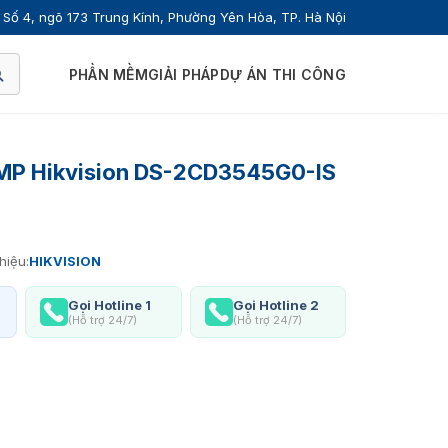
Số 4, ngõ 173 Trung Kính, Phường Yên Hòa, TP. Hà Nội
PHẦN MỀM
GIẢI PHÁP
DỰ ÁN THI CÔNG
MP Hikvision DS-2CD3545G0-IS
hiệu:
HIKVISION
Gọi Hotline 1
Gọi Hotline 2
(Hỗ trợ 24/7)
(Hỗ trợ 24/7)