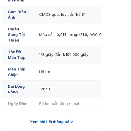
Máy Ảnh
Cảm Biến
CMOS quét lũy tiến 1/2.8"
Ảnh
Chiếu
Sáng Tối
Màu sắc: 0,014 lux @ (F1.6, AGC ON), 0 lux với IR
Thiểu
Tốc Độ
1/3 giây đến 1/100.000 giây
Màn Trập
Màn Trập
Hỗ trợ
Chậm
Dải Động
120dB
Rộng
Ngày Đêm
Bộ lọc cắt hồng ngoại
Điều
Pan: -30° đến +30°, nghiêng: 0° đến 75°, xoay: 0°
Chỉnh Góc
đến 360°
Xem chi tiết thông số