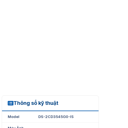
Thông số kỹ thuật
DS-2CD3545G0-IS
Model
DS-2CD3545G0-IS