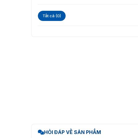
Tất cả (0)
Camera mạng Darkfigh
HỎI ĐÁP VỀ SẢN PHẨM