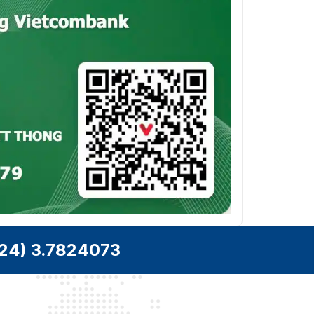
ONVIF (HỒ SƠ S, HỒ SƠ G, HỒ SƠ T), ISAPI, SDK,
API
Ehome
TCP/IP, UDP, ICMP, HTTP, HTTPS, FTP, DHCP,
Giao
DNS, DDNS, RTP, RTSP, RTCP, PPPoE, NTP, UPnP,
Thức
SMTP, SNMP, IGMP, 802.1X, QoS, IPv6, UDP,
Bonjour, SSL /TLS
Người
Tối đa 32 người dùng, 3 cấp độ: Quản trị viên,
Dùng/Máy
Người vận hành và Người dùng
Chủ
Bảo vệ bằng mật khẩu, mật khẩu phức tạp, mã
hóa HTTPS, xác thực 802.1X (EAP-MD5), hình mờ,
Bảo Vệ
bộ lọc địa chỉ IP, xác thực cơ bản và tóm tắt cho
HTTP/HTTPS, WSSE và xác thực tóm tắt cho
ONVIF, TLS1.2
24) 3.7824073
Thẻ nhớ microSD/SDHC/SDXC (128 GB), bộ nhớ
Lưu Trữ
cục bộ và NAS (NFS,SMB/CIFS), ANR Cùng với
Mạng
thẻ nhớ Hikvision cao cấp, hỗ trợ mã hóa thẻ nhớ
và phát hiện sức khỏe.