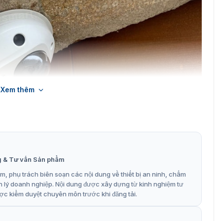
Xem thêm
g & Tư vấn Sản phẩm
, phụ trách biên soạn các nội dung về thiết bị an ninh, chấm
n lý doanh nghiệp. Nội dung được xây dựng từ kinh nghiệm tư
ter 4MP Hikvision DS-2CD3545G0-IS
ợc kiểm duyệt chuyên môn trước khi đăng tải.
545G0-IS có tính năng gì?