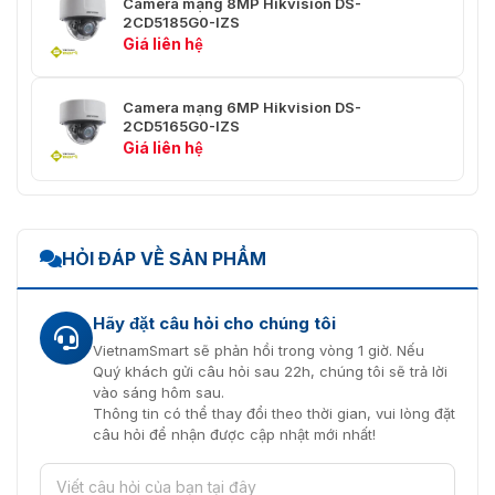
Camera mạng 8MP Hikvision DS-
640 × 480)
2CD5185G0-IZS
Giá liên hệ
Luồng chính: H.265+/H.265/H.264+/H.264 Luồng
Nén video
phụ/luồng thứ ba/luồng thứ tư/luồng thứ
năm/luồng tùy chỉnh: H.265/H.264/MJPEG
Camera mạng 6MP Hikvision DS-
2CD5165G0-IZS
Tốc độ bit
Giá liên hệ
32 Kb/giây đến 16 Mb/giây
video
Loại
Hồ sơ cơ bản/Hồ sơ chính/Hồ sơ cao
H.264
HỎI ĐÁP VỀ SẢN PHẨM
Loại
Tiểu sử chính
H.265
Hãy đặt câu hỏi cho chúng tôi
H.264+
Hỗ trợ luồng chính
VietnamSmart sẽ phản hồi trong vòng 1 giờ. Nếu
Quý khách gửi câu hỏi sau 22h, chúng tôi sẽ trả lời
H.265+
Hỗ trợ luồng chính
vào sáng hôm sau.
Thông tin có thể thay đổi theo thời gian, vui lòng đặt
Mã hóa
câu hỏi để nhận được cập nhật mới nhất!
video có
thể mở
Mã hóa H.264 và H.265
rộng