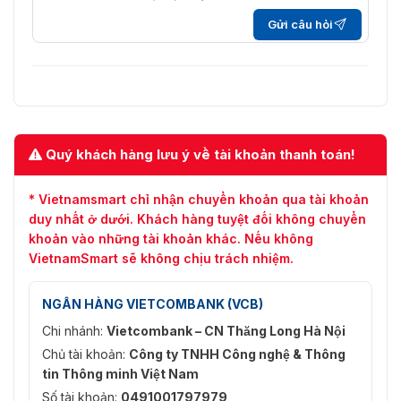
(SVC)
Gửi câu hỏi
Khu vực
quan tâm
5 vùng cố định cho luồng chính và luồng phụ
(ROI)
Âm thanh
Tốc độ thu
Quý khách hàng lưu ý về tài khoản thanh toán!
8 kHz/16 kHz/32 kHz/44,1 kHz/48 kHz
âm thanh
* Vietnamsmart chỉ nhận chuyển khoản qua tài khoản
Nén âm
G722.1/G.711/G726/MP2L2/PCM/MP3
duy nhất ở dưới. Khách hàng tuyệt đối không chuyển
thanh
khoản vào những tài khoản khác. Nếu không
Tốc độ âm
64Kbps(G.711)/16Kbps(G.722.1)/16Kbps(G.726)/32
VietnamSmart sẽ không chịu trách nhiệm.
thanh
192Kbps(MP2L2)/32Kbps(PCM)/ 8-320Kbps(MP3
NGÂN HÀNG VIETCOMBANK (VCB)
Mạng
Chi nhánh:
Vietcombank – CN Thăng Long Hà Nội
Xem trực
Chủ tài khoản:
Công ty TNHH Công nghệ & Thông
tiếp đồng
Lên đến 6 kênh
tin Thông minh Việt Nam
thời
Số tài khoản:
0491001797979