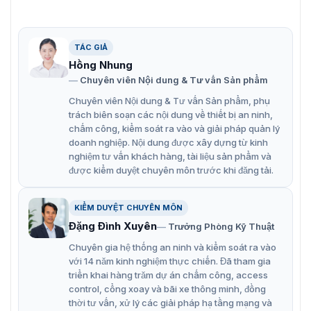
TÁC GIẢ
Hồng Nhung
Chuyên viên Nội dung & Tư vấn Sản phẩm
Chuyên viên Nội dung & Tư vấn Sản phẩm, phụ
trách biên soạn các nội dung về thiết bị an ninh,
chấm công, kiểm soát ra vào và giải pháp quản lý
doanh nghiệp. Nội dung được xây dựng từ kinh
Camera mạng cố định Hikvision DS-2CD3T25G0-4IS(B)
nghiệm tư vấn khách hàng, tài liệu sản phẩm và
được kiểm duyệt chuyên môn trước khi đăng tải.
Đặc điểm chính của camera DS-
2CD3T25G0-4IS(B)
KIỂM DUYỆT CHUYÊN MÔN
Đặng Đình Xuyên
Trưởng Phòng Kỹ Thuật
Chất lượng hình ảnh
Chuyên gia hệ thống an ninh và kiểm soát ra vào
với 14 năm kinh nghiệm thực chiến. Đã tham gia
Hình ảnh rõ ràng ngay cả khi ngược sáng mạnh với công
triển khai hàng trăm dự án chấm công, access
nghệ WDR thực 120 dB, camera có thể cân bằng ánh
control, cổng xoay và bãi xe thông minh, đồng
sáng trong khung hình, loại bỏ hiện tượng chói sáng và
thời tư vấn, xử lý các giải pháp hạ tầng mạng và
ghi lại hình ảnh chi tiết ngay cả trong điều kiện ngược