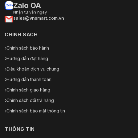
Zalo OA
UL 60950-1, IEC 60950-1:2005 + Am 1:2009 + A
Sự an
Nhận tư vấn ngay
2:2013, EN 60950-1:2005 + Am 1:2009 + Am
toàn
sales@vnsmart.com.vn
2:2013, IS 13252(Phần 1):2010+A1: 2013+A2:2015
Môi
2011/65/EU, 2012/19/EU, Quy định (EC) số
CHÍNH SÁCH
trường
1907/2006
Chính sách bảo hành
Bảo vệ chống xâm nhập: IP67 (IEC 60529-2013),
Sự bảo vệ
IK10 (IEC 62262:2002)
Hướng dẫn đặt hàng
Điều khoản dịch vụ chung
Hướng dẫn thanh toán
Chính sách giao hàng
Chính sách đổi trả hàng
Chính sách bảo mật thông tin
THÔNG TIN