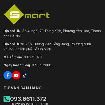
và vận
95% trở xuống (không ngưng tụ)
hành
Nguồn
12 VDC ± 25%, phích cắm điện đồng trục Φ 5,5
cấp
mm; bảo vệ phân cực ngược, PoE (802.3af, lớp 3
Tiêu thụ
12 VDC± 25%, 0,83 A, tối đa. 10 W; PoE (802.3af,
Địa chỉ HN:
Số 4, ngõ 173 Trung Kính, Phường Yên Hòa, Thành
điện năng
36V đến 57V), 0,33 A đến 0,2 A, tối đa. 12 W
phố Hà Nội
Kích
Địa chỉ HCM:
26/2 Đường 702 Hồng Bàng, Phường Minh
Máy ảnh: Φ 105 × 325,5 mm (Φ 4,1" × 12,8") Đón
thước
gói: 386 × 156 × 155 mm (15,2" × 6,1" × 6,1")
Phụng, Thành phố Hồ Chí Minh
máy ảnh
Mã số thuế:
0102710129
Trọng
Máy ảnh: Xấp xỉ. 1,1 kg (2,4 lb.) Với gói: Xấp xỉ. 1,8
lượng
Ngày hoạt động:
07-04-2008
kg (4 lb.)
máy ảnh
Sự chấp thuận
TƯ VẤN BÁN HÀNG
47 CFR Phần 15, Tiểu phần B; EN 55032: 2015, E
61000-3-2: 2014, EN 61000-3-3: 2013, EN 50130-
EMC
4: 2011 +A1: 2014; AS/NZS CISPR 32: 2015; ICES-
093.6611.372
003: Số 6, 2016; KN 32: 2015, KN 35: 2015
Tư vấn online 8:00 - 18:30