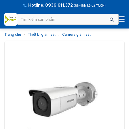
Hotline: 0936.611.372
(8h-18h kể cả T7,CN)
Trang chủ
›
Thiết bị giám sát
›
Camera giám sát