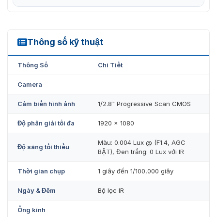
Thông số kỹ thuật
DS-2CD3T23G1-I/4G
Thông Số
Chi Tiết
Camera
Cảm biến hình ảnh
1/2.8" Progressive Scan CMOS
Độ phân giải tối đa
1920 × 1080
Màu: 0.004 Lux @ (F1.4, AGC
Độ sáng tối thiểu
BẬT), Đen trắng: 0 Lux với IR
Thời gian chụp
1 giây đến 1/100,000 giây
Ngày & Đêm
Bộ lọc IR
Ống kính