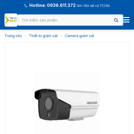
Hotline: 0936.611.372
(8h-18h kể cả T7,CN)
Trang chủ
›
Thiết bị giám sát
›
Camera giám sát