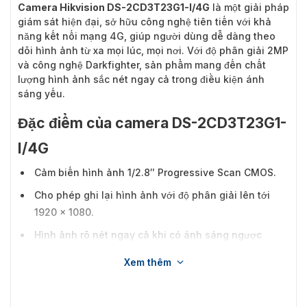
Camera Hikvision DS-2CD3T23G1-I/4G
là một giải pháp
giám sát hiện đại, sở hữu công nghệ tiên tiến với khả
năng kết nối mạng 4G, giúp người dùng dễ dàng theo
dõi hình ảnh từ xa mọi lúc, mọi nơi. Với độ phân giải 2MP
và công nghệ Darkfighter, sản phẩm mang đến chất
lượng hình ảnh sắc nét ngay cả trong điều kiện ánh
sáng yếu.
Đặc điểm của camera DS-2CD3T23G1-
I/4G
Cảm biến hình ảnh 1/2.8″ Progressive Scan CMOS.
Cho phép ghi lại hình ảnh với độ phân giải lên tới
1920 × 1080.
Hình ảnh rõ nét ngay cả khi có ánh sáng ngược
mạnh nhờ công nghệ WDR thực 120 dB.
Xem thêm
Ống kính cố định với các tùy chọn 2.8mm, 4mm và
8mm.