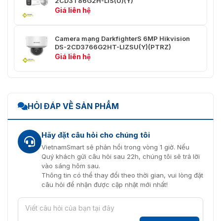
2CD3T86G2H-LIS(U)(Y)
Baseline Profile, Main Profile,
Giá liên hệ
Loại H.264
High Profile
Loại H.265
Main Profile
Camera mạng DarkfighterS 6MP Hikvision
DS-2CD3766G2HT-LIZSU(Y)(PTRZ)
Giá liên hệ
Kiểm soát tốc độ bit
CBR, VBR
Lập trình video có
Mã hóa H.264 và H.265
thể mở rộng (SVC)
HỎI ĐÁP VỀ SẢN PHẨM
Khu vực quan tâm
4 khu vực cố định cho mỗi luồng
(ROI)
Hãy đặt câu hỏi cho chúng tôi
Cắt mục tiêu
Có
VietnamSmart sẽ phản hồi trong vòng 1 giờ. Nếu
Mạng
Quý khách gửi câu hỏi sau 22h, chúng tôi sẽ trả lời
vào sáng hôm sau.
Thông tin có thể thay đổi theo thời gian, vui lòng đặt
Xem trực tiếp đồng
Lên đến 6 kênh
câu hỏi để nhận được cập nhật mới nhất!
thời
Open Network Video Interface
API
(Profile S, Profile G, Profile T),