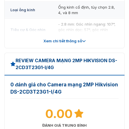
Ống kính cố định, tùy chọn 2.8,
Loại ống kính
4, và 8 mm
- 2.8 mm: Góc nhìn ngang: 107°,
Tiêu cự & Góc nhìn
góc nhìn dọc: 57°, góc nhìn
chéo: 128°
Xem chi tiết thông số
- 4 mm: Góc nhìn ngang: 86°,
góc nhìn dọc: 46°, góc nhìn
chéo: 102°
REVIEW CAMERA MẠNG 2MP HIKVISION DS-
2CD3T23G1-I/4G
- 8 mm: Góc nhìn ngang: 41°, góc
nhìn dọc: 22°, góc nhìn chéo: 47°
0 đánh giá cho Camera mạng 2MP Hikvision
F1.4 (hỗ trợ cho mô hình 2.8 mm
DS-2CD3T23G1-I/4G
Khẩu độ
và 4 mm), F1.6 (hỗ trợ cho mô
hình 8 mm)
Đế ống kính
0.00
M12
- 2.8 mm: D: 44 m, O: 17.5 m, R: 9
DORI
ĐÁNH GIÁ TRUNG BÌNH
m, I: 4.5 m