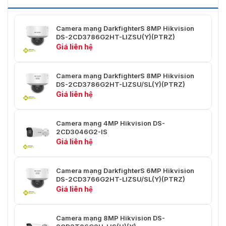
60Hz: 30fps (1920 × 1080, 1280 ×
960, 1280 × 720)
Camera mạng DarkfighterS 8MP Hikvision
DS-2CD3786G2HT-LIZSU(Y)(PTRZ)
Giá liên hệ
50Hz: 25fps (704 × 576, 640 ×
Luồng phụ
480)
Camera mạng DarkfighterS 8MP Hikvision
60Hz: 30fps (704 × 480, 640 ×
DS-2CD3786G2HT-LIZSU/SL(Y)(PTRZ)
480)
Giá liên hệ
50Hz: 1fps (1280 × 720, 640 ×
Luồng thứ ba
480)
Camera mạng 4MP Hikvision DS-
2CD3046G2-IS
60Hz: 1fps (1280 × 720, 640 ×
Giá liên hệ
480)
Luồng chính:
Camera mạng DarkfighterS 6MP Hikvision
H.265+/H.265/H.264+/H.264,
DS-2CD3766G2HT-LIZSU/SL(Y)(PTRZ)
Nén video
Luồng phụ: H.265/H.264/MJPEG,
Giá liên hệ
Luồng thứ ba: H.265/H.264
Tốc độ bit video
32 Kbps đến 8 Mbps
Camera mạng 8MP Hikvision DS-