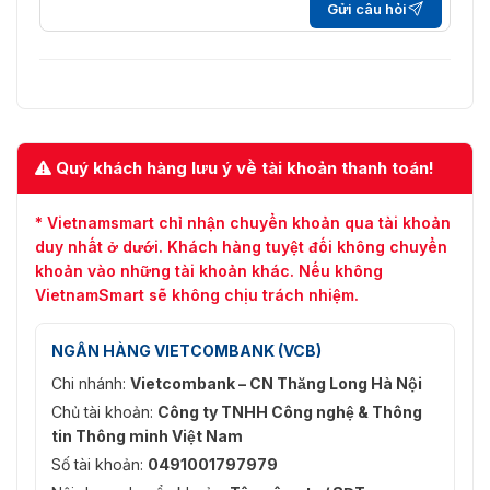
ISAPI, SDK, ISUP
Gửi câu hỏi
TCP/IP, ICMP, HTTP, HTTPS, FTP,
SFTP, DHCP, DNS, DDNS, RTP,
Giao thức
RTSP, RTCP, NTP, UPnP, SMTP,
SNMP, IGMP, 802.1X, QoS, IPv6,
UDP, Bonjour, SSL/TLS
Quý khách hàng lưu ý về tài khoản thanh toán!
Lên đến 32 người dùng, 3 cấp độ
Người dùng / Chủ
người dùng: quản trị viên, vận
sở hữu
hành viên, người dùng
* Vietnamsmart chỉ nhận chuyển khoản qua tài khoản
duy nhất ở dưới. Khách hàng tuyệt đối không chuyển
Bảo vệ mật khẩu, mật khẩu phức
khoản vào những tài khoản khác. Nếu không
tạp, mã hóa HTTPS, xác thực
VietnamSmart sẽ không chịu trách nhiệm.
802.1X (EAP-TLS, EAP-LEAP, EAP-
MD5), watermark, lọc địa chỉ IP,
xác thực cơ bản và xác thực
NGÂN HÀNG VIETCOMBANK (VCB)
Bảo mật
digest cho HTTP/HTTPS, WSSE
Chi nhánh:
Vietcombank – CN Thăng Long Hà Nội
và xác thực digest cho Open
Network Video Interface,
Chủ tài khoản:
Công ty TNHH Công nghệ & Thông
RTP/RTSP OVER HTTPS, Cài đặt
tin Thông minh Việt Nam
Thời gian kiểm soát, TLS 1.2
Số tài khoản:
0491001797979