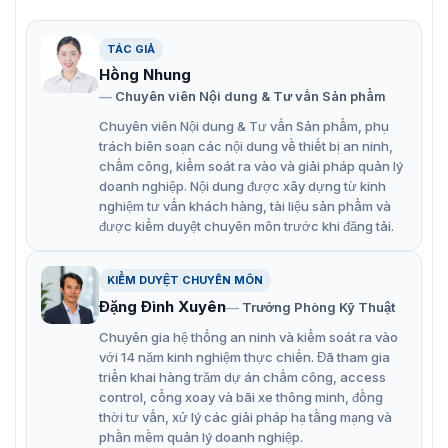
Hỗ trợ thẻ nhớ microSD có dung lượng lên đến
256GB.
TÁC GIẢ
Truyền mạng không dây 4G LTE-TDD/ LTE-FDD/
Hồng Nhung
WCDMA/ GSM, hỗ trợ thẻ Micro SIM.
Chuyên viên Nội dung & Tư vấn Sản phẩm
Thiết kế có khả năng chống nước và bụi (IP67),
Chuyên viên Nội dung & Tư vấn Sản phẩm, phụ
trách biên soạn các nội dung về thiết bị an ninh,
chống va đập IK10.
chấm công, kiểm soát ra vào và giải pháp quản lý
Có tính năng phát hiện chuyển động, báo động giả
doanh nghiệp. Nội dung được xây dựng từ kinh
nghiệm tư vấn khách hàng, tài liệu sản phẩm và
mạo video, ngoại lệ.
được kiểm duyệt chuyên môn trước khi đăng tải.
KIỂM DUYỆT CHUYÊN MÔN
Đặng Đình Xuyên
Trưởng Phòng Kỹ Thuật
Chuyên gia hệ thống an ninh và kiểm soát ra vào
với 14 năm kinh nghiệm thực chiến. Đã tham gia
triển khai hàng trăm dự án chấm công, access
control, cổng xoay và bãi xe thông minh, đồng
thời tư vấn, xử lý các giải pháp hạ tầng mạng và
phần mềm quản lý doanh nghiệp.