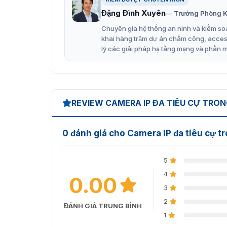
Đặng Đình Xuyên
Trưởng Phòng K
Đặc điểm nổi bật của camera 
Chuyên gia hệ thống an ninh và kiểm soá
khai hàng trăm dự án chấm công, access 
Hikvision DS-2CD51C5G0-IZS có khả năng thay 
lý các giải pháp hạ tầng mạng và phần 
trội cùng hàng loạt tính năng thông minh hỗ tr
Chất lượng hình ảnh vượt trội
Độ phân giải 12MP: Cung cấp hình ảnh sắc 
REVIEW CAMERA IP ĐA TIÊU CỰ TRON
chứng rõ ràng trong mọi tình huống.
Độ nhạy sáng: Màu sắc: 0.008 Lux @ (F1.2
0 đánh giá cho Camera IP đa tiêu cự
Công nghệ EXIR 2.0: Tầm nhìn ban đêm xa 
nghệ hồng ngoại tiên tiến.
5
Ống kính motor 2.8 – 12mm: Tự động điều c
4
0.00
Công nghệ WDR kỹ thuật số: Giúp cân bằng
3
kiện ngược sáng mạnh.
2
ĐÁNH GIÁ TRUNG BÌNH
1
DS-2CD51C5G0-IZS được trang bị nhiều 