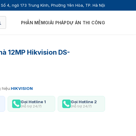
Số 4, ngõ 173 Trung Kính, Phường Yên Hòa, TP. Hà Nội
PHẦN MỀM
GIẢI PHÁP
DỰ ÁN THI CÔNG
nhà 12MP Hikvision DS-
 hiệu:
HIKVISION
Gọi Hotline 1
Gọi Hotline 2
(Hỗ trợ 24/7)
(Hỗ trợ 24/7)