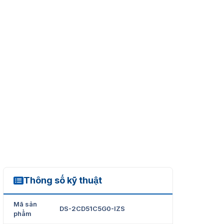
Thông số kỹ thuật
DS-2CD51C5G0-IZS
Mã sản
DS-2CD51C5G0-IZS
phẩm