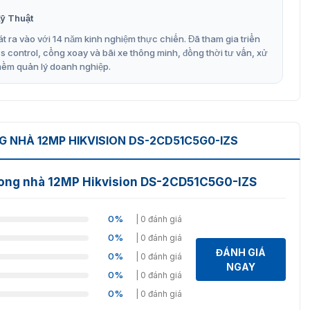
ỹ Thuật
DS-2CD51C5G0-IZS
t ra vào với 14 năm kinh nghiệm thực chiến. Đã tham gia triển
control, cổng xoay và bãi xe thông minh, đồng thời tư vấn, xử
đổi tiêu cự linh hoạt, mang đến chất lượng hình ảnh vượt
mềm quản lý doanh nghiệp.
ợ giám sát an ninh tối ưu.
nét, chi tiết đến từng điểm ảnh, hỗ trợ thu thập bằng
G NHÀ 12MP HIKVISION DS-2CD51C5G0-IZS
, AGC ON), không cần ánh sáng với IR.
 trong nhà 12MP Hikvision DS-2CD51C5G0-IZS
lên đến 30m với chất lượng hình ảnh vượt trội nhờ công
0%
| 0 đánh giá
hỉnh tiêu cự, linh hoạt quan sát mọi khu vực.
0%
| 0 đánh giá
 ánh sáng, đảm bảo hình ảnh rõ nét ngay cả trong điều
ĐÁNH GIÁ
0%
| 0 đánh giá
NGAY
0%
| 0 đánh giá
0%
| 0 đánh giá
tính năng thông minh