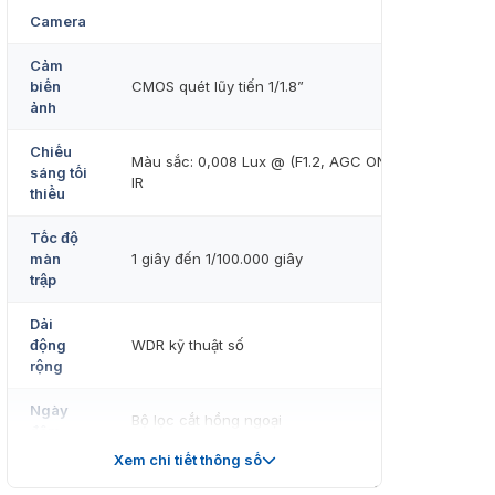
Camera
Cảm
biến
CMOS quét lũy tiến 1/1.8”
ảnh
Chiếu
Màu sắc: 0,008 Lux @ (F1.2, AGC ON), 0 Lux với
sáng tối
IR
thiểu
Tốc độ
màn
1 giây đến 1/100.000 giây
trập
Dải
động
WDR kỹ thuật số
rộng
Ngày
Bộ lọc cắt hồng ngoại
đêm
Xem chi tiết thông số
Điều
Pan: 0° đến 355°, nghiêng: 0° đến 75°, xoay: 0°