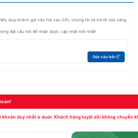
Nếu Quý khách gửi câu hỏi sau 22h, chúng tôi sẽ trả lời vào sáng
i lòng đặt câu hỏi để nhận được cập nhật mới nhất!
Gửi câu hỏi
toán!
ng nhà 12MP Hikvision DS-2CD51C5G0-IZS
i khoản duy nhất ở dưới. Khách hàng tuyệt đối không chuyển 
 DS-2CD51C5G0-IZS
áy, kho bãi…