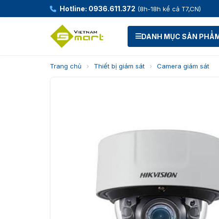
Hotline: 0936.611.372
(8h-18h kể cả T7,CN)
DANH MỤC SẢN PHẨ
Trang chủ
›
Thiết bị giám sát
›
Camera giám sát