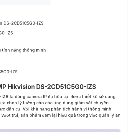
5G0-IZS
ion DS-2CD51C5G0-IZS
G0-IZS
 tính năng thông minh
C5G0-IZS
12MP Hikvision DS-2CD51C5G0-IZS
-IZS
là dòng camera IP đa tiêu cự, được thiết kế sử dụng
ự lựa chọn lý tưởng cho các ứng dụng giám sát chuyên
ực dân cư. Với khả năng phân tích hành vi thông minh,
vượt trội, sản phẩm đem lại hiệu quả trong việc quản lý an