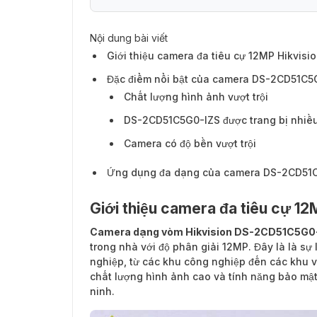
Nội dung bài viết
Đặc điểm nổi bật của camera DS-2CD51C
Giới thiệu camera đa tiêu cự 12MP Hikvis
Đặc điểm nổi bật của camera DS-2CD51C5
Chất lượng hình ảnh vượt trội
DS-2CD51C5G0-IZS được trang bị nhiều
Camera có độ bền vượt trội
Ứng dụng đa dạng của camera DS-2CD51
Giới thiệu camera đa tiêu cự 
Camera dạng vòm Hikvision DS-2CD51C5G0
trong nhà với độ phân giải 12MP. Đây là là s
nghiệp, từ các khu công nghiệp đến các khu v
chất lượng hình ảnh cao và tính năng bảo mật 
ninh.