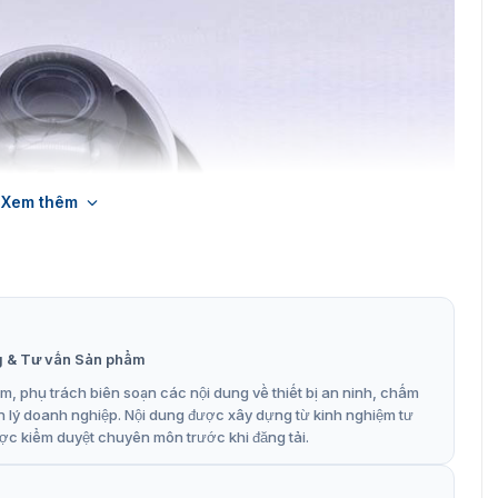
Xem thêm
g & Tư vấn Sản phẩm
, phụ trách biên soạn các nội dung về thiết bị an ninh, chấm
n lý doanh nghiệp. Nội dung được xây dựng từ kinh nghiệm tư
ợc kiểm duyệt chuyên môn trước khi đăng tải.
ng nhà 12MP Hikvision DS-2CD51C5G0-IZS