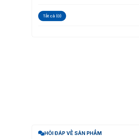
Phân tích hành vi: Phát hiện vượt hàng rà
Tất cả (0)
Phát hiện khuôn mặt: Nhanh chóng xác định
Hỗ trợ thẻ nhớ lên đến 256GB: Lưu trữ dữ liệ
Truyền phát mượt mà (Smooth Streaming): 
mạng yếu.
Camera có độ bền vượt trội
Tiêu chuẩn IK10: Chống va đập mạnh, bảo 
Bảo vệ nguồn rộng (10 – 48V): Hoạt động ổn
Chống ngược cực: Ngăn ngừa hư hỏng do đ
HỎI ĐÁP VỀ SẢN PHẨM