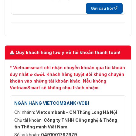
Gửi câu hỏi
Xoay (chỉ chế độ gốc hỗ trợ), độ bão hòa, độ
Cài đặt
sáng, độ tương phản, độ sắc nét, AGC và cân
hình
bằng trắng có thể điều chỉnh bằng phần mềm
ảnh:
máy khách hoặc trình duyệt web
Ủng hộ
BLC:
Quý khách hàng lưu ý về tài khoản thanh toán!
HLC:
Ủng hộ
Khử
* Vietnamsmart chỉ nhận chuyển khoản qua tài khoản
sương
Ủng hộ
duy nhất ở dưới. Khách hàng tuyệt đối không chuyển
thông
khoản vào những tài khoản khác. Nếu không
minh:
VietnamSmart sẽ không chịu trách nhiệm.
DNR
Ủng hộ
3D:
NGÂN HÀNG VIETCOMBANK (VCB)
Chi nhánh:
Vietcombank – CN Thăng Long Hà Nội
Chuyển
đổi
Ngày/Đêm/Tự động/Lịch trình/Kích hoạt bằng
Chủ tài khoản:
Công ty TNHH Công nghệ & Thông
ngày/
báo động vào (với model –S)
tin Thông minh Việt Nam
đêm:
Số tài khoản:
0491001797979