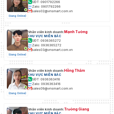
SĐT: 0901792266
Zalo: 0901792266
Lưu trữ
Khe cắm Micro SD/SDHC/SDXC tích hợp, lên tới
sales02@vnsmart.com.vn
trên tàu:
128 GB
(Đang Online)
Nút
Đúng
reset:
Mạnh Tường
Nhân viên kinh doanh:
KHU VỰC MIỀN BẮC
ÂM THANH
SĐT: 0936365272
Zalo: 0936365272
Lọc
sales03@vnsmart.com.vn
tiếng ồn
Ủng hộ
(Đang Online)
môi
trường:
Hồng Thắm
Nhân viên kinh doanh:
Tốc độ
KHU VỰC MIỀN BẮC
lấy mẫu
SĐT: 0936363416
8 kHz/16 kHz/32 kHz/44,1 kHz/48 kHz
âm
Zalo: 0936363416
thanh:
sales09@vnsmart.com.vn
(Đang Online)
TỔNG QUAN
Phạm vi
Trường Giang
Nhân viên kinh doanh:
hồng
Bốn đèn LED hồng ngoại, lên tới 20 m
KHU VỰC MIỀN BẮC