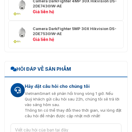
Bản gốc:
Camera DarkFighter 4MP 30X Hikvision DS-
2DE7430IW-AE
50Hz: 25 khung hình/giây (3840 × 2160, 3072 ×
Giá liên hệ
1728, 2560 × 1440, 1920 × 1 080, 1280 × 720)
60Hz: 30fps (3840 × 2160, 3072 × 1728, 2560 ×
1440, 1920 × 1080, 1280 × 720)
Toàn cảnh + ePTZ:
Camera DarkFighter 5MP 30X Hikvision DS-
Tỷ lệ
2DE7530IW-AE
Kênh toàn cảnh:
khung
Giá liên hệ
50Hz: 25 khung hình / giây (3840 × 2160, 3072 ×
hình:
1728, 2560 × 1 440, 1920 × 1080, 1280 × 720)
60Hz: 30 khung hình/giây (3840 × 2160, 3072 ×
1728, 2560 × 1440, 1920 × 1080, 1280 × 720)
Kênh ePTZ:
50Hz: 25 khung hình/giây (1920 × 1080, 1280 ×
HỎI ĐÁP VỀ SẢN PHẨM
720)
60Hz: 30 khung hình/giây ( 1920 × 1080, 1280 ×
720)
Hãy đặt câu hỏi cho chúng tôi
Toàn cảnh được chia:
VietnamSmart sẽ phản hồi trong vòng 1 giờ. Nếu
50Hz: 25 khung hình/giây (2032 × 3616)
Quý khách gửi câu hỏi sau 22h, chúng tôi sẽ trả lời
60Hz: 30 khung hình/giây (2032 × 3616)
vào sáng hôm sau.
Thông tin có thể thay đổi theo thời gian, vui lòng đặt
Nâng
câu hỏi để nhận được cập nhật mới nhất!
cao
BLC, 3D DNR, HLC, defog, EIS (chỉ hỗ trợ chế độ
hình
gốc)
ảnh: