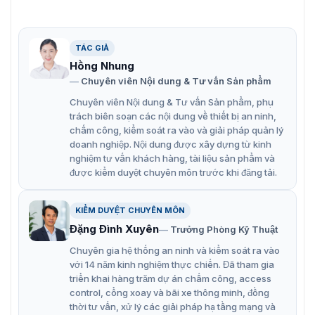
Camera mạng PanoVu 32MP 180° Hikvision DS-2CD6984G0-
TÁC GIẢ
IH(S)(AC)
Hồng Nhung
Chuyên viên Nội dung & Tư vấn Sản phẩm
Tính năng nổi bật của camera DS-
Chuyên viên Nội dung & Tư vấn Sản phẩm, phụ
2CD6984G0-IH(S)(AC)
trách biên soạn các nội dung về thiết bị an ninh,
chấm công, kiểm soát ra vào và giải pháp quản lý
Hikvision DS-2CD6984G0-IH(S)(AC) hỗ trợ các tính năng
doanh nghiệp. Nội dung được xây dựng từ kinh
nâng cao như BLC, 3D DNR, HLC, defog và EIS. Nhờ đó
nghiệm tư vấn khách hàng, tài liệu sản phẩm và
mà hình ảnh luôn được cải thiện rõ nét nhất trong nhiều
được kiểm duyệt chuyên môn trước khi đăng tải.
điều kiện khác nhau. Các tùy chọn cung cấp điện linh
hoạt bao gồm 12 VDC, 24 VAC và PoE, giúp dễ dàng tích
KIỂM DUYỆT CHUYÊN MÔN
hợp vào hệ thống hiện có. Đồng thời thiết bị sở hữu các
Đặng Đình Xuyên
tính năng sau:
Trưởng Phòng Kỹ Thuật
Chuyên gia hệ thống an ninh và kiểm soát ra vào
Hình ảnh siêu nét 32MP, cho phép quan sát chi tiết
với 14 năm kinh nghiệm thực chiến. Đã tham gia
từng góc cạnh, hỗ trợ hiệu quả trong việc nhận diện
triển khai hàng trăm dự án chấm công, access
đối tượng và phân tích sự kiện.
control, cổng xoay và bãi xe thông minh, đồng
thời tư vấn, xử lý các giải pháp hạ tầng mạng và
Khả năng bao quát toàn bộ khu vực quan sát với góc