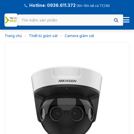
Hotline: 0936.611.372
(8h-18h kể cả T7,CN)
Trang chủ
›
Thiết bị giám sát
›
Camera giám sát