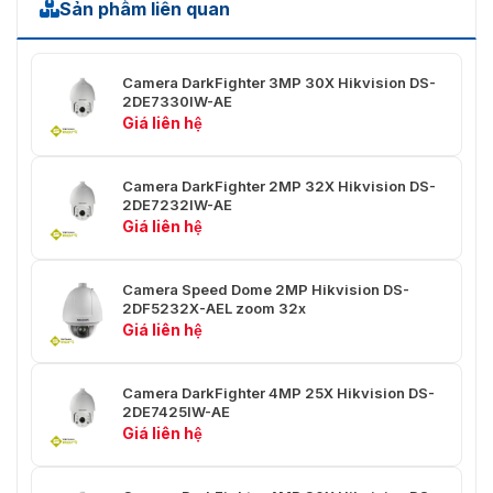
Tốc độ
Sản phẩm liên quan
64Kbps(G.711)/16Kbps(G.722.1)/16Kbps(G.726)/32-
âm
192Kbps(MP2L2)
thanh:
Camera DarkFighter 3MP 30X Hikvision DS-
Luồng
Đúng
2DE7330IW-AE
kép:
Giá liên hệ
Ba
Đúng
luồng:
Camera DarkFighter 2MP 32X Hikvision DS-
2DE7232IW-AE
HÌNH ẢNH
Giá liên hệ
Tối đa.
Độ phân
Camera Speed Dome 2MP Hikvision DS-
giải
8160 × 3616
2DF5232X-AEL zoom 32x
hình
Giá liên hệ
ảnh:
Toàn cảnh:
Camera DarkFighter 4MP 25X Hikvision DS-
50Hz: 25 khung hình/giây (8160 × 3616, 8160 ×
2DE7425IW-AE
2304)
Giá liên hệ
60Hz: 30 khung hình/giây (8160 × 3616, 8160 ×
2304)