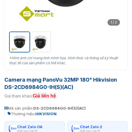
1 / 2
*Hình ảnh chỉ mang tính minh họa. Hình thức và thông số kỹ thuật
thực tế của sản phẩm có thể khác.
Camera mạng PanoVu 32MP 180° Hikvision
DS-2CD6984G0-IH(S)(AC)
Giá liên hệ
Giá tham khảo:
Mã sản phẩm:
DS-2CD6984G0-IH(S)(AC)
Thương hiệu:
HIKVISION
Chat Zalo OA
Chat Zalo 2
(Hỗ trợ 24/7)
(Hỗ trợ 24/7)