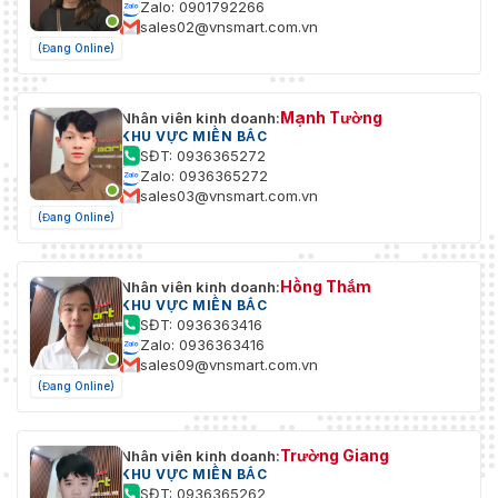
Zalo: 0901792266
sales02@vnsmart.com.vn
Phạm Vi
(Đang Online)
Di Chuyển
360° vô tận
(Pan)
Mạnh Tường
Nhân viên kinh doanh:
Tốc Độ
Có thể định cấu hình, từ 0,1°/s đến 160°/s, Tốc
KHU VỰC MIỀN BẮC
Xoay
độ đặt trước: 240°/s
SĐT: 0936365272
Zalo: 0936365272
sales03@vnsmart.com.vn
Phạm Vi
Di Chuyển
Từ -15° đến 90° (tự động lật)
(Đang Online)
(Nghiêng)
Tốc Độ
Có thể định cấu hình, từ 0,1°/s đến 120°/s, Tốc
Hồng Thắm
Nhân viên kinh doanh:
Nghiêng
độ đặt trước: 200°/s
KHU VỰC MIỀN BẮC
SĐT: 0936363416
Zalo: 0936363416
Thu
sales09@vnsmart.com.vn
Phóng
Hỗ trợ
(Đang Online)
Theo Tỷ
Lệ
Trường Giang
Nhân viên kinh doanh:
Cài Đặt
300
KHU VỰC MIỀN BẮC
Trước
SĐT: 0936365262