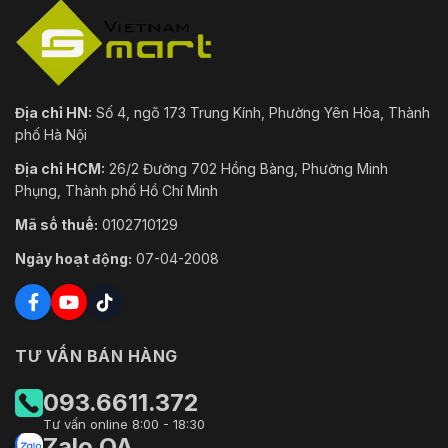
Bản Ghi
Thông
ANR (Bổ sung mạng tự động), VCA kép
Minh
Luồng chính, luồng phụ và luồng thứ ba lần
ROI
lượt hỗ trợ bốn khu vực cố định.
Địa chỉ HN:
Số 4, ngõ 173 Trung Kính, Phường Yên Hòa, Thành
phố Hà Nội
Tổng Quan
Địa chỉ HCM:
26/2 Đường 702 Hồng Bàng, Phường Minh
Kích
Phụng, Thành phố Hồ Chí Minh
Φ 220 mm × 353,4 mm (Φ 8,66" × 13,91")
Thước
Mã số thuế:
0102710129
Vật Liệu
ADC 12, PC+10% GF
Ngày hoạt động:
07-04-2008
Cân Nặng
Xấp xỉ. 4,5 kg (9,92 lb)
IP66, IK10 (không bao gồm cửa sổ kính), Chống
Mức Độ
sét 6000V, Chống sét lan truyền và Bảo vệ
Bảo Vệ
TƯ VẤN BÁN HÀNG
thoáng qua điện áp
093.6611.372
Nguồn
24 VAC và Hi-PoE, Tối đa: 40 W (Tối đa 14 W
Điện
cho IR)
Tư vấn online 8:00 - 18:30
Zalo OA