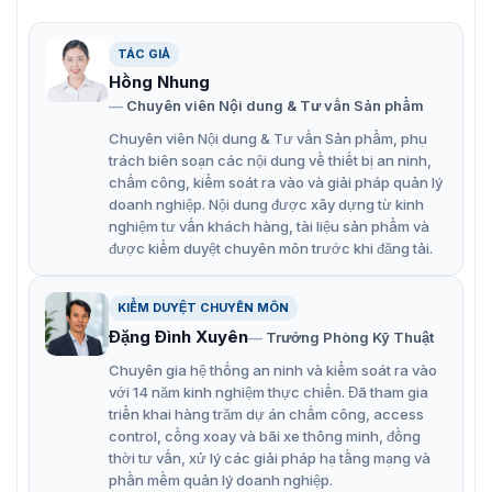
TÁC GIẢ
Hồng Nhung
Chuyên viên Nội dung & Tư vấn Sản phẩm
Chuyên viên Nội dung & Tư vấn Sản phẩm, phụ
trách biên soạn các nội dung về thiết bị an ninh,
chấm công, kiểm soát ra vào và giải pháp quản lý
doanh nghiệp. Nội dung được xây dựng từ kinh
nghiệm tư vấn khách hàng, tài liệu sản phẩm và
được kiểm duyệt chuyên môn trước khi đăng tải.
Camera DarkFighter 3MP 30X Hikvision DS-2DE7330IW-AE
KIỂM DUYỆT CHUYÊN MÔN
Đặng Đình Xuyên
Trưởng Phòng Kỹ Thuật
Tính năng nổi bật camera 30X
Chuyên gia hệ thống an ninh và kiểm soát ra vào
Hikvision DS-2DE7330IW-AE
với 14 năm kinh nghiệm thực chiến. Đã tham gia
triển khai hàng trăm dự án chấm công, access
control, cổng xoay và bãi xe thông minh, đồng
Hình ảnh độ phân giải 3MP
thời tư vấn, xử lý các giải pháp hạ tầng mạng và
Độ phân giải 3MP (2048 x 1536) cho hình ảnh sắc nét,
phần mềm quản lý doanh nghiệp.