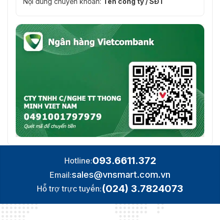
Nội dung chuyển khoản:
Tên công ty / SĐT
Cảm Biến
CMOS quét liên tục 1/2.8"
Ảnh
Chiếu
Màu sắc: 0,005 Lux @(F1.6, AGC ON),B/W:
Sáng Tối
0,001Lux @(F1.6, AGC ON),0 Lux có IR
Thiểu
Tự động/Thủ công/ATW (Cân bằng trắng tự
Cân Bằng
động theo dõi)/Trong nhà/Ngoài trời/Đèn
Trắng
huỳnh quang/Đèn natri
Thời Gian
50Hz: 1/1 giây đến 1/30.000 giây, 60Hz: 1/1 giây
Màn Trập
đến 1/30.000 giây
Ngày Đêm
Bộ lọc cắt hồng ngoại
093.6611.372
Hotline:
Thu
sales@vnsmart.com.vn
Email:
Phóng Kỹ
16×
(024) 3.7824073
Hỗ trợ trực tuyến:
Thuật Số
Mặt Nạ
24 mặt nạ bảo mật đa giác có thể lập trình
Riêng Tư