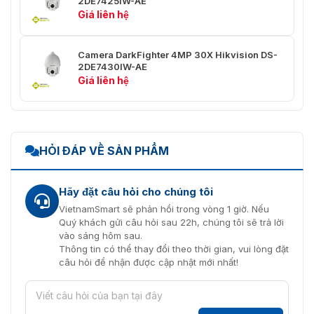
2DE7425IW-AE
Giá liên hệ
Giao Diện
Đầu Ra
Đầu ra cảnh báo 1-ch
Camera DarkFighter 4MP 30X Hikvision DS-
Cảnh Báo
2DE7430IW-AE
Giá liên hệ
Đầu Vào
Đầu vào cảnh báo 2-ch
Cảnh Báo
Đầu Vào
Đầu vào âm thanh 1-ch
Âm Thanh
HỎI ĐÁP VỀ SẢN PHẨM
Đầu Ra
Đầu ra âm thanh 1-ch
Âm Thanh
Hãy đặt câu hỏi cho chúng tôi
Giao Diện
VietnamSmart sẽ phản hồi trong vòng 1 giờ. Nếu
1 RJ45 10 M/100 M Ethernet, Hi-PoE
Mạng
Quý khách gửi câu hỏi sau 22h, chúng tôi sẽ trả lời
vào sáng hôm sau.
Thông tin có thể thay đổi theo thời gian, vui lòng đặt
Tiêu Chuẩn Nén
câu hỏi để nhận được cập nhật mới nhất!
H.264+
Hỗ trợ
H.265+
Hỗ trợ