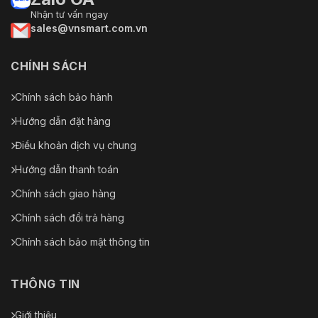
Nhiệt Độ
Ngoài trời -30°C đến 65°C (-22°F đến 149°F)
Nhận tư vấn ngay
Làm Việc
sales@vnsmart.com.vn
Độ Ẩm
90%
Làm Việc
CHÍNH SÁCH
Chính sách bảo hành
Hướng dẫn đặt hàng
Điều khoản dịch vụ chung
Hướng dẫn thanh toán
Chính sách giao hàng
Chính sách đổi trả hàng
Chính sách bảo mật thông tin
THÔNG TIN
Giới thiệu