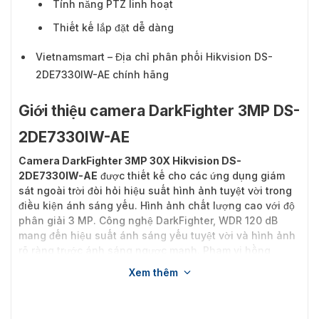
Tính năng PTZ linh hoạt
Thiết kế lắp đặt dễ dàng
Vietnamsmart – Địa chỉ phân phối Hikvision DS-
2DE7330IW-AE chính hãng
Giới thiệu camera DarkFighter 3MP DS-
2DE7330IW-AE
Camera DarkFighter 3MP 30X Hikvision DS-
2DE7330IW-AE
được thiết kế cho các ứng dụng giám
sát ngoài trời đòi hỏi hiệu suất hình ảnh tuyệt vời trong
điều kiện ánh sáng yếu. Hình ảnh chất lượng cao với độ
phân giải 3 MP. Công nghệ DarkFighter, WDR 120 dB
mang đến hiệu suất ánh sáng yếu tuyệt vời và hình ảnh
rõ ràng trước ánh sáng ngược mạnh. Phạm vi hồng
ngoại lên tới 150m trong chế độ ban đêm. Khả năng xoay
Xem thêm
và nghiêng linh hoạt cho phép người dùng giám sát khu
vực rộng lớn.