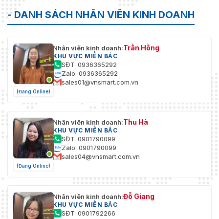
- DANH SÁCH NHÂN VIÊN KINH DOANH
Chế Độ
Tự động/Bán tự động/Thủ công
Tập Trung
WDR
120 dB WDR
Trần Hồng
Nhân viên kinh doanh:
KHU VỰC MIỀN BẮC
SĐT: 0936365292
Ánh Sáng Bổ Sung
Zalo: 0936365292
sales01@vnsmart.com.vn
Khoảng
(Đang Online)
Cách
150 m
Hồng
Ngoại
Thu Hà
Nhân viên kinh doanh:
KHU VỰC MIỀN BẮC
Hồng
SĐT: 0901790099
Ngoại
Hỗ trợ
Zalo: 0901790099
Thông
sales04@vnsmart.com.vn
Minh
(Đang Online)
Kiểm Soát
Độ sáng và góc chiếu của IR có thể được điều
Hồng
chỉnh thông minh tùy theo bối cảnh.
Đỗ Giang
Nhân viên kinh doanh:
Ngoại
KHU VỰC MIỀN BẮC
SĐT: 0901792266
PTZ