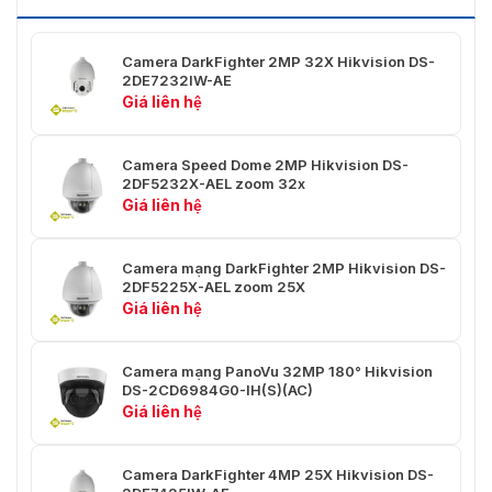
Xem Trực
Tiếp Đồng
Lên đến 20 kênh
Thời
Camera DarkFighter 2MP 32X Hikvision DS-
2DE7232IW-AE
Người
Tối đa 32 người dùng, 3 cấp độ: Quản trị viên,
Giá liên hệ
Dùng/Máy
Người vận hành và Người dùng
Chủ
Camera Speed Dome 2MP Hikvision DS-
Khách
iVMS-4200, iVMS-4500, iVMS-5200, Hik-
2DF5232X-AEL zoom 32x
Hàng
Connect
Giá liên hệ
Trình
IE 8 đến 11, Chrome 31.0 đến 44, Firefox 30.0
Duyệt Web
đến 51
Camera mạng DarkFighter 2MP Hikvision DS-
2DF5225X-AEL zoom 25X
Xác thực người dùng (ID và PW), xác thực máy
Giá liên hệ
Các Biện
chủ (địa chỉ MAC); Mã hóa HTTPS; Kiểm soát
Pháp An
truy cập mạng dựa trên cổng IEEE 802.1x; Lọc
Ninh
địa chỉ IP
Camera mạng PanoVu 32MP 180° Hikvision
DS-2CD6984G0-IH(S)(AC)
Các hành động cảnh báo, chẳng hạn như
Giá liên hệ
Liên Kết
Thông báo cho Trung tâm giám sát, Tải lên
Báo Động
FTP, Gửi email, Ghi kích hoạt, Liên kết ghi và
Nhập cảnh báo, v.v.
Camera DarkFighter 4MP 25X Hikvision DS-