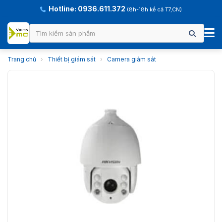
Hotline: 0936.611.372
(8h-18h kể cả T7,CN)
Trang chủ
›
Thiết bị giám sát
›
Camera giám sát