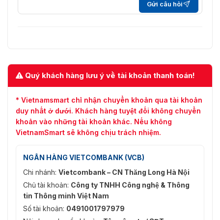
Gửi câu hỏi
Loại
Hồ sơ cơ bản/Hồ sơ chính/Hồ sơ cao
H.264
Luồng chính: H.265+/H.265/H.264+/H.264,
Nén Video
Luồng phụ: H.265/H.264/MJPEG, Luồng thứ ba:
H.265/H.264/MJPEG
Quý khách hàng lưu ý về tài khoản thanh toán!
Loại
Tiểu sử chính
H.265
* Vietnamsmart chỉ nhận chuyển khoản qua tài khoản
duy nhất ở dưới. Khách hàng tuyệt đối không chuyển
Tốc Độ Bit
32 Kb/giây đến 16384 Kb/giây
Của Video
khoản vào những tài khoản khác. Nếu không
VietnamSmart sẽ không chịu trách nhiệm.
Nén Âm
G.711alaw/G.711ulaw/G.722.1/G.726/MP2L2/PCM
Thanh
NGÂN HÀNG VIETCOMBANK (VCB)
Tốc Độ
G.711alaw/G.711ulaw: 64 Kbps,G.722.1/G.726: 16
Chi nhánh:
Vietcombank – CN Thăng Long Hà Nội
Âm Thanh
Kbps,MP212/PCM: 32 Kbps/64 Kbps/128 Kbps
Chủ tài khoản:
Công ty TNHH Công nghệ & Thông
tin Thông minh Việt Nam
SVC
Hỗ trợ
Số tài khoản:
0491001797979
Mô-Đun Máy Ảnh