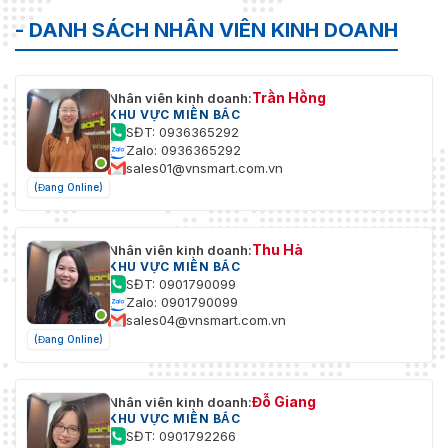
- DANH SÁCH NHÂN VIÊN KINH DOANH
Trần Hồng
Nhân viên kinh doanh:
KHU VỰC MIỀN BẮC
SĐT: 0936365292
Zalo: 0936365292
sales01@vnsmart.com.vn
(Đang Online)
Thu Hà
Nhân viên kinh doanh:
KHU VỰC MIỀN BẮC
SĐT: 0901790099
Zalo: 0901790099
sales04@vnsmart.com.vn
(Đang Online)
Đỗ Giang
Nhân viên kinh doanh:
KHU VỰC MIỀN BẮC
SĐT: 0901792266