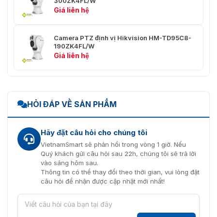
300ZK4FL/W
Giá liên hệ
Cài đặt trước/Quét tuần tự/Quét mẫu/Ghi
Hành động
thẻ SD/Đầu ra relay/Chụp thông
báo động
minh/Tải lên FTP/Kết nối email
Camera PTZ định vị Hikvision HM-TD95C8-
190ZK4FL/W
Đầu vào âm
Giá liên hệ
1 giao diện Mic vào/Line vào 3.5 mm
thanh
Đầu ra âm
Mức tuyến tính, trở kháng: 600 Ω
thanh
HỎI ĐÁP VỀ SẢN PHẨM
Ethernet
1 RJ45 10M/100M tự thích ứng Ethernet
Khe cắm thẻ Micro SD, hỗ trợ thẻ Micro
Hãy đặt câu hỏi cho chúng tôi
Thẻ nhớ SD
SD/SDHC/SDXC (tối đa 128G), hỗ trợ ghi
VietnamSmart sẽ phản hồi trong vòng 1 giờ. Nếu
tay/báo động
Quý khách gửi câu hỏi sau 22h, chúng tôi sẽ trả lời
vào sáng hôm sau.
Đầu ra video
Thông tin có thể thay đổi theo thời gian, vui lòng đặt
1.0V [p-p]/75Ω, PAL/NTSC/BNC
tương tự
câu hỏi để nhận được cập nhật mới nhất!
Lập trình
Hỗ trợ API mở, ISAPI, HIKVISION SDK và
ứng dụng
nền tảng quản lý bên thứ ba