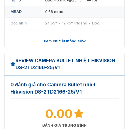
MRAD
0.68 mrad
Góc nhìn
24.55° × 19.75° (Ngang × Dọc)
Khoảng
cách lấy nét
13 m
Xem chi tiết thông số
tối thiểu
Độ mở
F 1.0
REVIEW CAMERA BULLET NHIỆT HIKVISION
DS-2TD2166-25/V1
Chức năng
thông minh
0 đánh giá cho Camera Bullet nhiệt
Phân tích
4 loại quy tắc VCA (Vượt rào, Xâm nhập,
nội dung
Vào khu vực, Ra khỏi khu vực), tối đa 8
Hikvision DS-2TD2166-25/V1
video (VCA)
quy tắc
3 loại quy tắc đo nhiệt, 21 quy tắc (10
0.00
Đo nhiệt
điểm, 10 khu vực, 1 đường)
Dải nhiệt độ
-20 °C đến 150 °C (-4 °F đến 302 °F)
ĐÁNH GIÁ TRUNG BÌNH