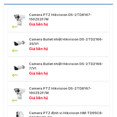
FTP, SMTP, UPnP, SNMP, DNS, DDNS,
Giao thức
NTP, RTSP, RTCP, RTP, TCP, UDP, IGMP,
ICMP, DHCP, PPPoE
Camera PTZ Hikvision DS-2TD8167-
150ZE2F/W
Xem trực
Giá liên hệ
tiếp đồng
Tối đa 20 kênh
thời
Camera Bullet nhiệt Hikvision DS-2TD2166-
35/V1
Mức người
Tối đa 32 người dùng, 3 cấp độ: Quản trị
Giá liên hệ
dùng
viên, Nhân viên, Người dùng
Xác thực người dùng (ID và mật khẩu),
Camera Bullet nhiệt Hikvision DS-2TD2166-
Biện pháp
ràng buộc địa chỉ MAC, mã hóa HTTPS,
7/V1
bảo mật
kiểm soát truy cập IEEE 802.1x, lọc địa
Giá liên hệ
chỉ IP
Tích hợp
Camera PTZ Hikvision DS-2TD8167-
190ZE2F/W
Đầu vào báo
2 đầu vào (0-5V DC)
Giá liên hệ
động
Đầu ra báo
2 đầu ra relay, các hành động phản ứng
Camera PTZ định vị Hikvision HM-TD95C8-
động
báo động có thể cấu hình