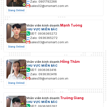
Zalo: 0901792266
sales02@vnsmart.com.vn
(Đang Online)
Mạnh Tường
Nhân viên kinh doanh:
KHU VỰC MIỀN BẮC
SĐT: 0936365272
Zalo: 0936365272
sales03@vnsmart.com.vn
(Đang Online)
Hồng Thắm
Nhân viên kinh doanh:
KHU VỰC MIỀN BẮC
SĐT: 0936363416
Zalo: 0936363416
sales09@vnsmart.com.vn
(Đang Online)
Trường Giang
Nhân viên kinh doanh:
KHU VỰC MIỀN BẮC
SĐT: 0936365262