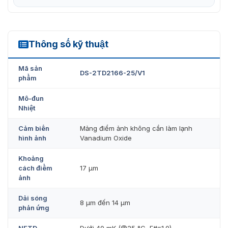
Thông số kỹ thuật
DS-2TD2166-25/V1
Mã sản
DS-2TD2166-25/V1
phẩm
Mô-đun
Nhiệt
Cảm biến
Mảng điểm ảnh không cần làm lạnh
hình ảnh
Vanadium Oxide
Khoảng
cách điểm
17 μm
ảnh
Dải sóng
8 μm đến 14 μm
phản ứng
NETD
Dưới 40 mK (@25 °C, F#=1.0)