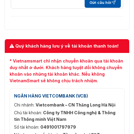
Gửi câu hỏi
Khách hàng
iVMS-4200
Trình duyệt
IE9+, Chrome 31-44, Firefox 30-51,
web
Safari 5.02+ (mac)
Thông tin
chung
Quý khách hàng lưu ý về tài khoản thanh toán!
Ngôn ngữ
Tiếng Anh
Menu
* Vietnamsmart chỉ nhận chuyển khoản qua tài khoản
duy nhất ở dưới. Khách hàng tuyệt đối không chuyển
24 VAC ± 25%, 12 VDC ± 20%, khối đầu
Nguồn cấp
khoản vào những tài khoản khác. Nếu không
cuối 2 lõi, PoE (802.3at, lớp 4)
VietnamSmart sẽ không chịu trách nhiệm.
24 VAC ± 25%: 0.92 A, 12 VDC ± 20%:
Tiêu thụ
1.9 A, tối đa 10W (22W với bộ sưởi rã
NGÂN HÀNG VIETCOMBANK (VCB)
điện
đông bật), PoE (802.3at, lớp 4): 42.5 V
Chi nhánh:
Vietcombank – CN Thăng Long Hà Nội
đến 57 V, 0.4 A đến 0.5 A
Chủ tài khoản:
Công ty TNHH Công nghệ & Thông
Nhiệt độ/Độ
-40 °C đến 65 °C (-40 °F đến 149 °F),
tin Thông minh Việt Nam
ẩm làm việc
90% hoặc thấp hơn
Số tài khoản:
0491001797979