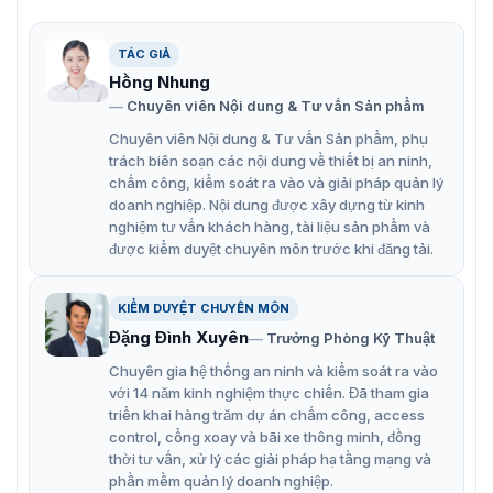
Lên đến 15 bảng màu có thể điều chỉnh.
TÁC GIẢ
Các chức năng phân tích hành vi mạnh mẽ, dựa trên
Hồng Nhung
thuật toán học sâu: Vượt qua ranh giới, xâm nhập, ra
Chuyên viên Nội dung & Tư vấn Sản phẩm
vào khu vực.
Chuyên viên Nội dung & Tư vấn Sản phẩm, phụ
Báo động nhiệt độ bất thường đáng tin cậy.
trách biên soạn các nội dung về thiết bị an ninh,
chấm công, kiểm soát ra vào và giải pháp quản lý
Thuật toán phát hiện cháy tiên tiến.
doanh nghiệp. Nội dung được xây dựng từ kinh
nghiệm tư vấn khách hàng, tài liệu sản phẩm và
được kiểm duyệt chuyên môn trước khi đăng tải.
KIỂM DUYỆT CHUYÊN MÔN
Đặng Đình Xuyên
Trưởng Phòng Kỹ Thuật
Chuyên gia hệ thống an ninh và kiểm soát ra vào
với 14 năm kinh nghiệm thực chiến. Đã tham gia
triển khai hàng trăm dự án chấm công, access
control, cổng xoay và bãi xe thông minh, đồng
thời tư vấn, xử lý các giải pháp hạ tầng mạng và
phần mềm quản lý doanh nghiệp.