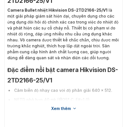
2TD2166-25/V1
Camera Bullet nhiệt Hikvision DS-2TD2166-25/V1
là
một giải pháp giám sát hiện đại, chuyên dụng cho các
ứng dụng đòi hỏi độ chính xác cao trong việc đo nhiệt độ
và phát hiện các sự cố cháy nổ. Thiết bị có phạm vi đo
nhiệt độ rộng, đáp ứng nhiều nhu cầu ứng dụng khác
nhau. Vỏ camera được thiết kế chắc chắn, chịu được môi
trường khắc nghiệt, thích hợp lắp đặt ngoài trời. Sản
phẩm cung cấp hình ảnh chất lượng cao, giúp người
dùng dễ dàng quan sát và nhận diện các đối tượng.
Đặc điểm nổi bật camera Hikvision DS-
2TD2166-25/V1
Cảm biến độ nhạy cao với độ phân giải 640 x 512.
NETD nhỏ hơn 40 mk (@25° C, F#=1.0).
Xem thêm
Hỗ trợ điều chỉnh độ tương phản.
Công nghệ xử lý hình ảnh nhiệt hàng đầu: Adaptive
AGC, DDE, 3D DNR.