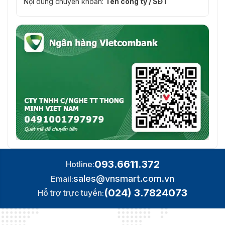
Nội dung chuyển khoản:
Tiêu chuẩn IP66, Bảo vệ sét 6000V, bảo
Tên công ty / SĐT
Cấp độ bảo
vệ quá điện áp, bảo vệ quá điện áp tạm
vệ
thời
352.4 mm × 113.5 mm × 113 mm (13.9" ×
Kích thước
4.45" × 4.45")
Cân nặng
Khoảng 2 kg (4.41 lb)
093.6611.372
Hotline:
sales@vnsmart.com.vn
Email:
(024) 3.7824073
Hỗ trợ trực tuyến: