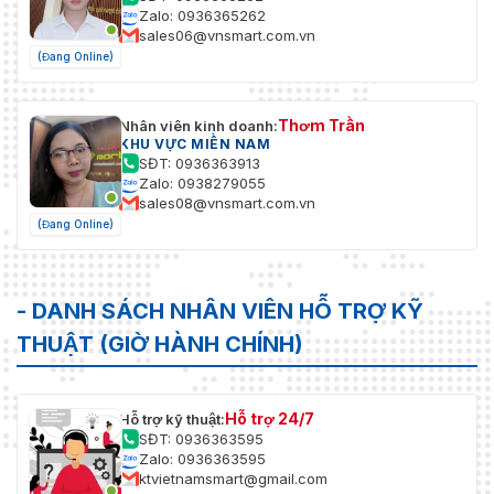
Zalo: 0936365262
sales06@vnsmart.com.vn
(Đang Online)
Thơm Trần
Nhân viên kinh doanh:
KHU VỰC MIỀN NAM
SĐT: 0936363913
Zalo: 0938279055
sales08@vnsmart.com.vn
(Đang Online)
- DANH SÁCH NHÂN VIÊN HỖ TRỢ KỸ
THUẬT (GIỜ HÀNH CHÍNH)
Hỗ trợ 24/7
Hỗ trợ kỹ thuật:
SĐT: 0936363595
Zalo: 0936363595
ktvietnamsmart@gmail.com