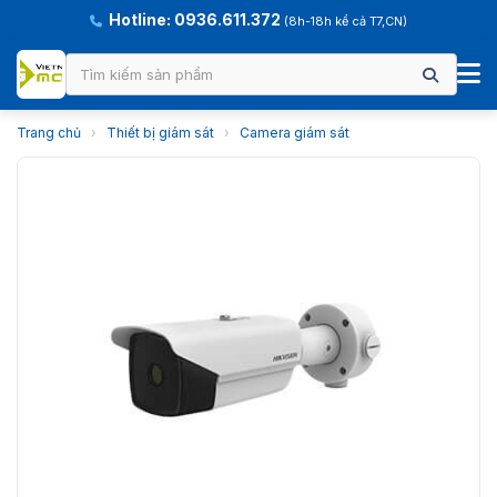
Hotline: 0936.611.372
(8h-18h kể cả T7,CN)
Trang chủ
›
Thiết bị giám sát
›
Camera giám sát