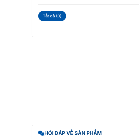
Tất cả (0)
HỎI ĐÁP VỀ SẢN PHẨM