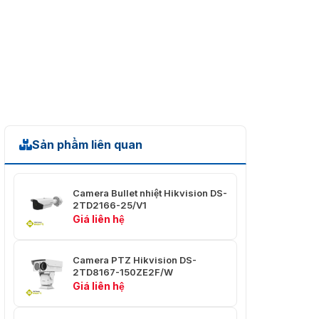
Độ phân
1920 × 1080, 2 MP
giải
Độ nhạy
Màu: 0.005 Lux @ (F3.5, AGC BẬT),
sáng tối
Đen/Trắng: 0.0005 Lux @ (F3.5, AGC
thiểu
BẬT)
32.13° × 18.4° (H × V) đến 0.53° × 0.3°
Góc nhìn
(H × V)
Sản phẩm liên quan
Tiêu cự
12.5-775 mm, 62x
Khẩu độ
F3.5 đến F8.2
(phạm vi)
Camera Bullet nhiệt Hikvision DS-
2TD2166-25/V1
Chế độ
Giá liên hệ
Bán tự động/Thủ công
lấy nét
Tốc độ
Camera PTZ Hikvision DS-
1s đến 1/30,000s
màn trập
2TD8167-150ZE2F/W
Giá liên hệ
WDR
120 dB