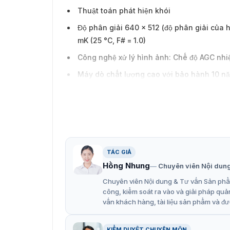
Thuật toán phát hiện khói
Độ phân giải 640 × 512 (độ phân giải của 
mK (25 °C, F# = 1.0)
Công nghệ xử lý hình ảnh: Chế độ AGC nhiệ
Máy dò chất lượng cao với bảo hành 10 n
Theo dõi thông minh: Theo dõi toàn cảnh,
Liên kết theo dõi thông minh: chế độ xem
Kênh nhiệt và kênh quang hỗ trợ EIS, xung
Hỗ trợ phát hiện tàu thuyền như tàu nạo v
TÁC GIẢ
Hồng Nhung
Chuyên viên Nội dun
Chuyên viên Nội dung & Tư vấn Sản phẩm
công, kiểm soát ra vào và giải pháp quả
vấn khách hàng, tài liệu sản phẩm và đư
KIỂM DUYỆT CHUYÊN MÔN