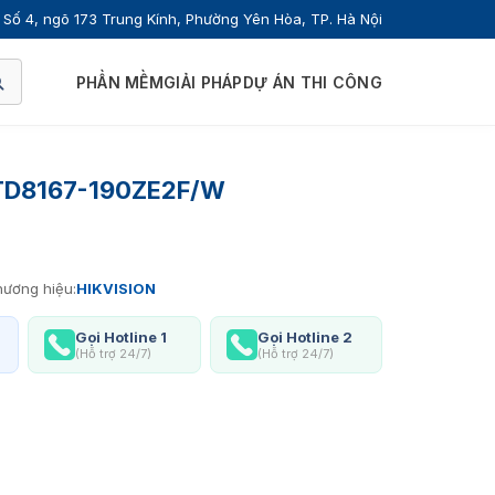
Số 4, ngõ 173 Trung Kính, Phường Yên Hòa, TP. Hà Nội
PHẦN MỀM
GIẢI PHÁP
DỰ ÁN THI CÔNG
2TD8167-190ZE2F/W
ương hiệu:
HIKVISION
Gọi Hotline 1
Gọi Hotline 2
(Hỗ trợ 24/7)
(Hỗ trợ 24/7)