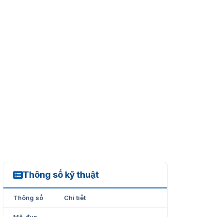
Thông số kỹ thuật
DS-2TD8167-190ZE2F/W
Thông số
Chi tiết