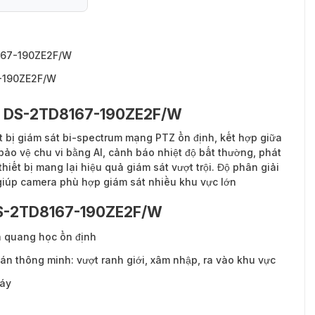
8167-190ZE2F/W
7-190ZE2F/W
ion DS-2TD8167-190ZE2F/W
ết bị giám sát bi-spectrum mạng PTZ ổn định, kết hợp giữa
bảo vệ chu vi bằng AI, cảnh báo nhiệt độ bất thường, phát
hiết bị mang lại hiệu quả giám sát vượt trội. Độ phân giải
giúp camera phù hợp giám sát nhiều khu vực lớn
 DS-2TD8167-190ZE2F/W
 quang học ổn định
oán thông minh: vượt ranh giới, xâm nhập, ra vào khu vực
háy