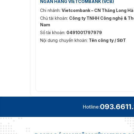
NGÂN HÀNG VIETCOMBANK (VCB)
Chi nhánh:
Vietcombank – CN Thăng Long Hà
Chủ tài khoản:
Công ty TNHH Công nghệ & Thô
Nam
Số tài khoản:
0491001797979
Nội dung chuyển khoản:
Tên công ty / SĐT
093.6611
Hotline: