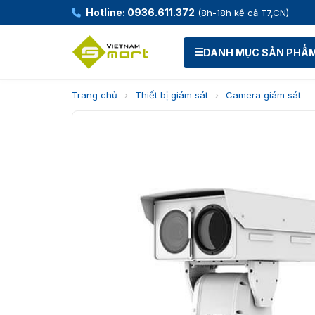
Hotline: 0936.611.372
(8h-18h kể cả T7,CN)
DANH MỤC SẢN PHẨ
Trang chủ
›
Thiết bị giám sát
›
Camera giám sát