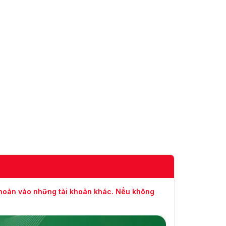
Tốc độ
Có thể cấu hình, từ 0.01°/s đến 40°/s,
xoay
Tốc độ Preset: 240°/s
ngang
Tốc độ
Có thể cấu hình, từ 0.01°/s đến 20°/s,
nghiêng
Tốc độ Preset: 200°/s
Zoom tỉ lệ
Có
Tổng cộng 300, trong đó 273 có thể
Presets
cấu hình
Quét tuần
8; Tối đa 32 Presets mỗi tuần tra
tra
Quét mẫu
4; Hơn 10 phút mỗi mẫu
Ghi nhớ
khoản vào những tài khoản khác. Nếu không
khi mất
Có
nguồn