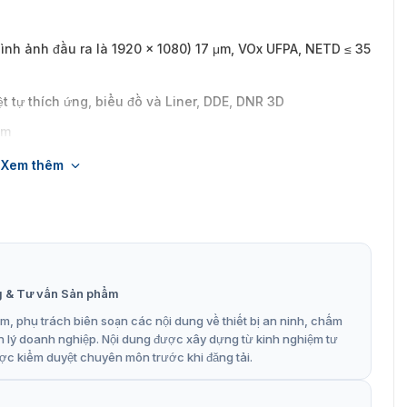
hình ảnh đầu ra là 1920 × 1080) 17 μm, VOx UFPA, NETD ≤ 35
t tự thích ứng, biểu đồ và Liner, DDE, DNR 3D
ăm
 Theo dõi sự kiện và Theo dõi tuần tra đa cảnh
Xem thêm
 nhiệt và chế độ xem quang học
 đột với chức năng thông minh
ét, tàu đánh cá và phát hiện dòng chảy của tàu
g & Tư vấn Sản phẩm
, phụ trách biên soạn các nội dung về thiết bị an ninh, chấm
n lý doanh nghiệp. Nội dung được xây dựng từ kinh nghiệm tư
ợc kiểm duyệt chuyên môn trước khi đăng tải.