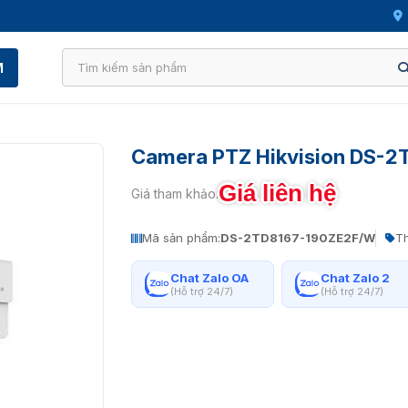
M
Camera PTZ Hikvision DS-
Giá liên hệ
Giá tham khảo:
Mã sản phẩm:
DS-2TD8167-190ZE2F/W
Th
Chat Zalo OA
Chat Zalo 2
(Hỗ trợ 24/7)
(Hỗ trợ 24/7)