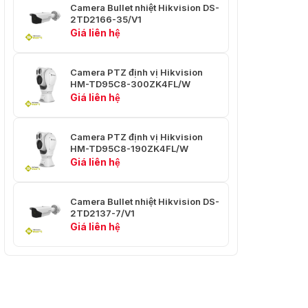
Camera Bullet nhiệt Hikvision DS-
Zoom kỹ
×2, ×4, ×8, ×16
2TD2166-35/V1
thuật số
Giá liên hệ
Chống
sương
Có
Camera PTZ định vị Hikvision
quang
HM-TD95C8-300ZK4FL/W
học
Giá liên hệ
Hiệu ứng
hình ảnh
Camera PTZ định vị Hikvision
HM-TD95C8-190ZK4FL/W
Hình ảnh
Hiển thị hình ảnh một phần của kênh
Giá liên hệ
trong hình
nhiệt trên toàn màn hình của kênh
ảnh
quang học
Camera Bullet nhiệt Hikvision DS-
Tô màu
Hỗ trợ trong chế độ nóng trắng và nóng
2TD2137-7/V1
mục tiêu
đen
Giá liên hệ
PTZ
Phạm vi
Xoay ngang: 360° Xoay liên tục;
chuyển
Nghiêng: Từ -45° đến + 45° (lật tự động)
động