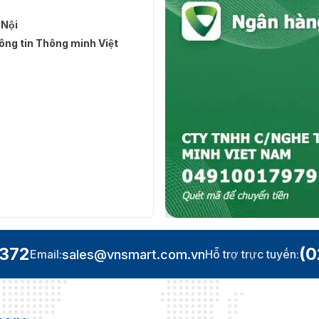
 Nội
ng tin Thông minh Việt
.372
(0
sales@vnsmart.com.vn
Email:
Hỗ trợ trực tuyến: