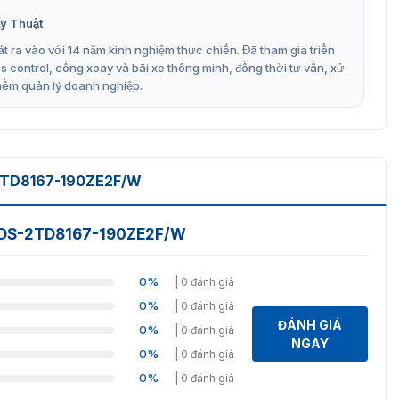
ỹ Thuật
t ra vào với 14 năm kinh nghiệm thực chiến. Đã tham gia triển
control, cổng xoay và bãi xe thông minh, đồng thời tư vấn, xử
mềm quản lý doanh nghiệp.
2TD8167-190ZE2F/W
n DS-2TD8167-190ZE2F/W
0%
| 0 đánh giá
0%
| 0 đánh giá
ĐÁNH GIÁ
0%
| 0 đánh giá
NGAY
0%
| 0 đánh giá
0%
| 0 đánh giá