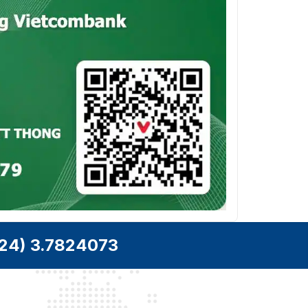
Preset/Quét mẫu/Quét tuần tra/Quét tự
Chế độ đỗ
động/Quét nghiêng/Quét ngẫu
nhiên/Quét khung hình/Quét toàn cảnh
Trạng
Bật/Tắt
thái PT
Preset/Quét mẫu/Quét tuần tra/Quét tự
Nhiệm vụ
động/Quét nghiêng/Quét ngẫu
theo lịch
nhiên/Quét khung hình/Quét toàn
trình
cảnh/Khởi động lại Doom/Điều chỉnh
Doom/Đầu ra phụ
Chức
năng
thông
minh
24) 3.7824073
Hỗ trợ 4 loại quy tắc VCA (Vượt hàng
rào, Xâm nhập, Vào vùng, và Rời vùng),
VCA
tối đa 10 cảnh và 8 quy tắc VCA cho mỗi
cảnh
Hỗ trợ 3 loại quy tắc đo nhiệt độ, 273