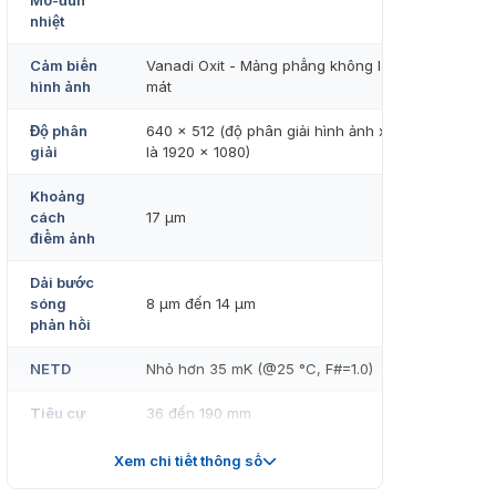
Mô-đun
nhiệt
Cảm biến
Vanadi Oxit - Mảng phẳng không làm
hình ảnh
mát
Độ phân
640 × 512 (độ phân giải hình ảnh xuất ra
giải
là 1920 × 1080)
Khoảng
cách
17 μm
điểm ảnh
Dải bước
sóng
8 μm đến 14 μm
phản hồi
NETD
Nhỏ hơn 35 mK (@25 °C, F#=1.0)
Tiêu cự
36 đến 190 mm
Chế độ
Xem chi tiết thông số
Bán tự động & Thủ công
lấy nét