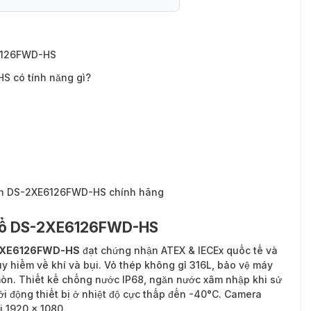
S có tính năng gì?
E6126FWD-HS
 có tính năng gì?
ion DS-2XE6126FWD-HS chính hãng
 nổ DS-2XE6126FWD-HS
-2XE6126FWD-HS
đạt chứng nhận ATEX & IECEx quốc tế và
y hiểm về khí và bụi. Vỏ thép không gỉ 316L, bảo vệ máy
 mòn. Thiết kế chống nước IP68, ngăn nước xâm nhập khi sử
ởi động thiết bị ở nhiệt độ cực thấp đến -40°C. Camera
i 1920 × 1080.