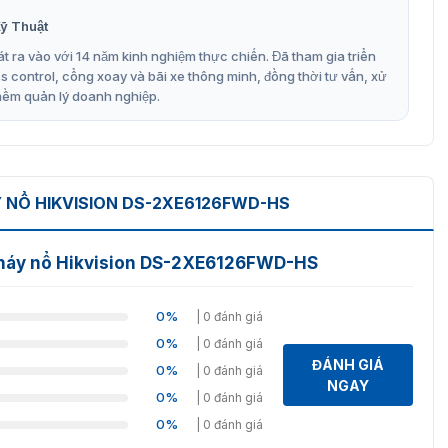
ỹ Thuật
t ra vào với 14 năm kinh nghiệm thực chiến. Đã tham gia triển
háy nổ Hikvision DS-2XE6126FWD-HS
control, cổng xoay và bãi xe thông minh, đồng thời tư vấn, xử
mềm quản lý doanh nghiệp.
6126FWD-HS có tính năng gì?
vỏ bọc bền chắc và chất liệu chống cháy nổ, đảm bảo an
NỔ HIKVISION DS-2XE6126FWD-HS
ng gỉ 316L bảo vệ camera khỏi tia lửa điện và hóa chất ăn
cháy nổ Hikvision DS-2XE6126FWD-HS
và chi tiết. Hỗ trợ DNR 3D, WDR 120dB giúp giảm nhiễu,
0%
| 0 đánh giá
c nét trong mọi điều kiện ánh sáng. Mã hóa
0%
| 0 đánh giá
ông gian lưu trữ và giảm yêu cầu băng thông.
ĐÁNH GIÁ
0%
| 0 đánh giá
NGAY
0%
| 0 đánh giá
xâm nhập, nhận diện khuôn mặt… giúp bạn theo dõi và
0%
| 0 đánh giá
hiết bị hỗ trợ ghi hình và lưu trữ dữ liệu, giúp bạn xem lại