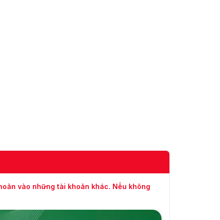
(1920×1080, 1280×960,
1280×720)
50Hz: 25 khung hình/giây (1920
× 1080, 1280 × 960, 1280 × 720,
704 × 576, 640 × 480, 352 ×
Luồng
288, 320 × 240)
Thứ Ba
60Hz: 30 khung hình/giây (1920
× 1080, 1280 × 960, 1280 × 720,
704 × 480, 640 × 480, 352 ×
240, 320 × 240)
Mạng
TCP/IP, ICMP, HTTP, HTTPS,
FTP, DHCP, DNS, DDNS, RTP,
Giao
RTSP, RTCP, PPPoE, NTP, UPnP,
Thức
SMTP, SNMP, IGMP, 802.1X, QoS,
IPv6, UDP, Bonjour
khoản vào những tài khoản khác. Nếu không
Xem Trực
Tiếp Đồng
Lên đến 20 kênh
Thời