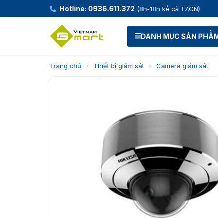
Hotline: 0936.611.372
(8h-18h kể cả T7,CN)
DANH MỤC SẢN PHẨ
Trang chủ
›
Thiết bị giám sát
›
Camera giám sát