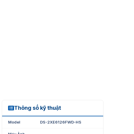
Thông số kỹ thuật
DS-2XE6126FWD-HS
Model
DS-2XE6126FWD-HS