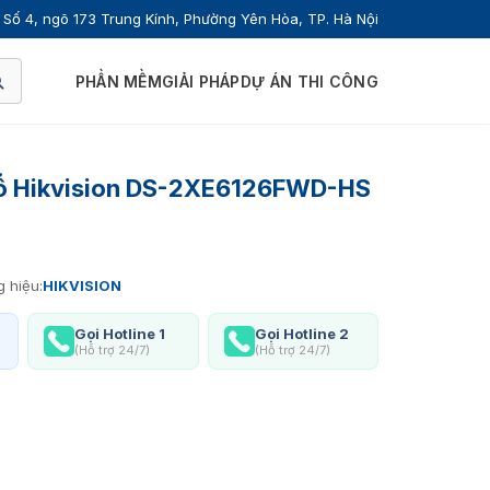
Số 4, ngõ 173 Trung Kính, Phường Yên Hòa, TP. Hà Nội
PHẦN MỀM
GIẢI PHÁP
DỰ ÁN THI CÔNG
ổ Hikvision DS-2XE6126FWD-HS
 hiệu:
HIKVISION
Gọi Hotline 1
Gọi Hotline 2
(Hỗ trợ 24/7)
(Hỗ trợ 24/7)