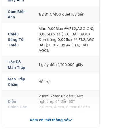
Máy Ảnh
Cảm Biến
1/2.8” CMOS quét lũy tiến
Ảnh
Màu 0,003lux @(F1.2,AGC ON);
Chiếu
0,005Lux @ (F1.6, BẬT AGC)
Sáng Tối
Đen trắng 0,001lux @(F1.2,AGC
Thiểu
BẬT); 0,017Lux @ (F1.6, BẬT
AGC);
Tốc Độ
1 giây đến 1/100.000 giây
Màn Trập
Màn Trập
Hỗ trợ
Chậm
2 mm: xoay: 0° đến 340°,
Điều
nghiêng: 0° đến 60°
Chỉnh Góc
2,8 mm, 4 mm, 6 mm: 0° đến
340°, nghiêng: 0° đến 75°
Xem chi tiết thông số
DNR
DNR 3D