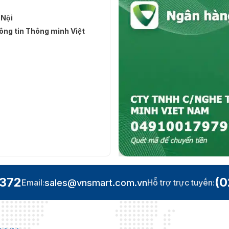
 Nội
ng tin Thông minh Việt
.372
(0
sales@vnsmart.com.vn
Email:
Hỗ trợ trực tuyến: