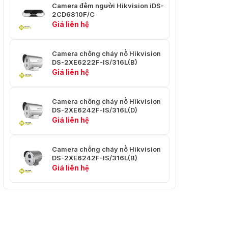
Camera đếm người Hikvision iDS-
2CD6810F/C
Chế độ xoay, độ bão hòa, độ
Giá liên hệ
sáng, độ tương phản, độ sắc
Cài Đặt
nét, AGC và cân bằng trắng
Hình Ảnh
được điều chỉnh bằng phần
mềm máy khách hoặc trình
Camera chống cháy nổ Hikvision
DS-2XE6222F-IS/316L(B)
duyệt web
Giá liên hệ
50Hz: 25 khung hình/giây (704
× 576, 640 × 480, 352 × 288,
Camera chống cháy nổ Hikvision
Luồng
320 × 240)
DS-2XE6242F-IS/316L(D)
Phụ
60Hz: 30 khung hình/giây (704
Giá liên hệ
× 480, 640 × 480, 352 × 240,
320 × 240)
Camera chống cháy nổ Hikvision
Độ Phân
DS-2XE6242F-IS/316L(B)
Giải Tối
1920 × 1080
Giá liên hệ
Đa
50Hz: 25 khung hình/giây
(1920×1080, 1280×960,
Luồng
1280×720)
Chính
60Hz: 30 khung hình/giây