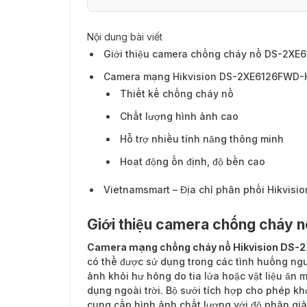
Nội dung bài viết
Camera mạng Hikvision DS-2XE6126FWD-H
Giới thiệu camera chống cháy nổ DS-2X
Camera mạng Hikvision DS-2XE6126FWD-HS
Thiết kế chống cháy nổ
Chất lượng hình ảnh cao
Hỗ trợ nhiều tính năng thông minh
Hoạt động ổn định, độ bền cao
Vietnamsmart – Địa chỉ phân phối Hikvis
Giới thiệu camera chống cháy
Camera mạng chống cháy nổ Hikvision DS
có thể được sử dụng trong các tình huống ngu
ảnh khỏi hư hỏng do tia lửa hoặc vật liệu ăn
dụng ngoài trời. Bộ sưởi tích hợp cho phép kh
cung cấp hình ảnh chất lượng với độ phân giả