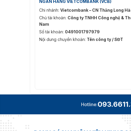
NGÂN HÀNG VIETCOMBANK (VCB)
Chi nhánh:
Vietcombank – CN Thăng Long Hà
Chủ tài khoản:
Công ty TNHH Công nghệ & Thô
Nam
Số tài khoản:
0491001797979
Nội dung chuyển khoản:
Tên công ty / SĐT
093.6611
Hotline: