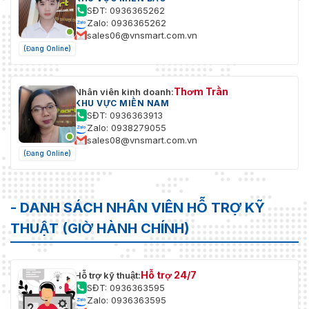
SĐT: 0936365262
Zalo: 0936365262
sales06@vnsmart.com.vn
(Đang Online)
Thơm Trần
Nhân viên kinh doanh:
KHU VỰC MIỀN NAM
SĐT: 0936363913
Zalo: 0938279055
sales08@vnsmart.com.vn
(Đang Online)
- DANH SÁCH NHÂN VIÊN HỖ TRỢ KỸ
THUẬT (GIỜ HÀNH CHÍNH)
Hỗ trợ 24/7
Hỗ trợ kỹ thuật:
SĐT: 0936363595
Zalo: 0936363595