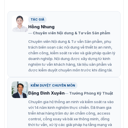
TÁC GIẢ
Hồng Nhung
Chuyên viên Nội dung & Tư vấn Sản phẩm
Camera chịu nhiệt độ cao 4MP Hikvision DS-2XT6645G0-
Chuyên viên Nội dung & Tư vấn Sản phẩm, phụ
LIZS/C25
trách biên soạn các nội dung về thiết bị an ninh,
chấm công, kiểm soát ra vào và giải pháp quản lý
doanh nghiệp. Nội dung được xây dựng từ kinh
Tính năng chính của camera giám sát
nghiệm tư vấn khách hàng, tài liệu sản phẩm và
được kiểm duyệt chuyên môn trước khi đăng tải.
DS-2XT6645G0-LIZS/C25
Độ phân giải 4MP, 2688 × 1520
KIỂM DUYỆT CHUYÊN MÔN
Cảm biến 1/3″ Progressive Scan CMOS.
Đặng Đình Xuyên
Trưởng Phòng Kỹ Thuật
Ống kính tiêu cự 2.8-12mm, khẩu độ F1.2.
Chuyên gia hệ thống an ninh và kiểm soát ra vào
với 14 năm kinh nghiệm thực chiến. Đã tham gia
Hỗ trợ cấp nguồn qua cáp mạng PoE và 12 VDC.
triển khai hàng trăm dự án chấm công, access
control, cổng xoay và bãi xe thông minh, đồng
Công nghệ WDR 120 dB chống ngược sáng, thu hình
thời tư vấn, xử lý các giải pháp hạ tầng mạng và
ảnh rõ nét hơn.