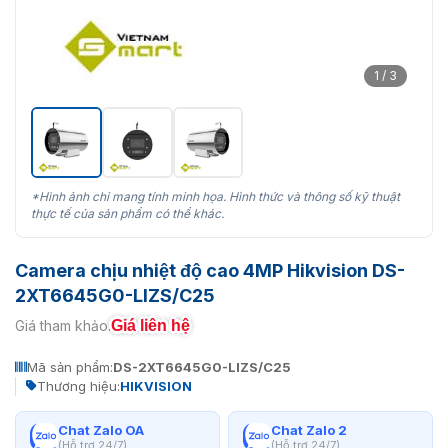
1 / 3
*Hình ảnh chỉ mang tính minh họa. Hình thức và thông số kỹ thuật
thực tế của sản phẩm có thể khác.
Camera chịu nhiệt độ cao 4MP Hikvision DS-
2XT6645G0-LIZS/C25
Giá liên hệ
Giá tham khảo:
Mã sản phẩm:
DS-2XT6645G0-LIZS/C25
Thương hiệu:
HIKVISION
Chat Zalo OA
Chat Zalo 2
(Hỗ trợ 24/7)
(Hỗ trợ 24/7)