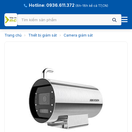
Hotline: 0936.611.372
(8h-18h kể cả T7,CN)
Trang chủ
›
Thiết bị giám sát
›
Camera giám sát