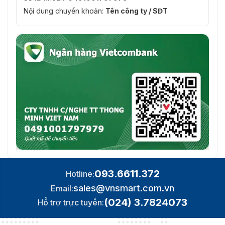
- Cảnh báo: 1 đầu vào, 1 đầu ra (tối đa 24 VDC, 1
Nội dung chuyển khoản:
Tên công ty / SĐT
A/110 VAC, 500 mA)
- Nút đặt lại: Có
- Sự kiện cơ bản: Phát hiện chuyển động, báo động
giả mạo video, ngoại lệ
- Sự kiện thông minh: Phát hiện vượt qua đường, phá
Sự
hiện xâm nhập, phát hiện vào khu vực, phát hiện ra
kiện
khỏi khu vực, phát hiện thay đổi cảnh, phát hiện
ngoại lệ âm thanh, phát hiện mờ, phát hiện hành lý
không giám sát, phát hiện đối tượng bị loại bỏ
- Tải lên FTP/NAS/thẻ nhớ, thông báo trung tâm giá
Liên
sát, gửi email, kích hoạt đầu ra báo động, kích hoạt
kết
ghi hình, kích hoạt chụp ảnh
- Cổng ba lõi
Nguồn
- DC: 12 V, 0.94 A, tối đa 11.24 W
093.6611.372
Hotline:
điện
- PoE: IEEE 802.3at Class 4, tối đa 13.37 W
sales@vnsmart.com.vn
Email:
Chất
- Nắp trước: kim loại
(024) 3.7824073
Hỗ trợ trực tuyến:
liệu
- Thân máy: kim loại