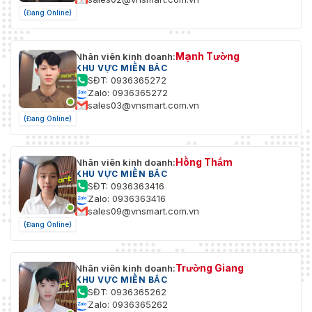
(Đang Online)
Mạnh Tường
Nhân viên kinh doanh:
KHU VỰC MIỀN BẮC
SĐT: 0936365272
Zalo: 0936365272
sales03@vnsmart.com.vn
(Đang Online)
Hồng Thắm
Nhân viên kinh doanh:
KHU VỰC MIỀN BẮC
SĐT: 0936363416
Zalo: 0936363416
sales09@vnsmart.com.vn
(Đang Online)
Trường Giang
Nhân viên kinh doanh:
KHU VỰC MIỀN BẮC
SĐT: 0936365262
Zalo: 0936365262