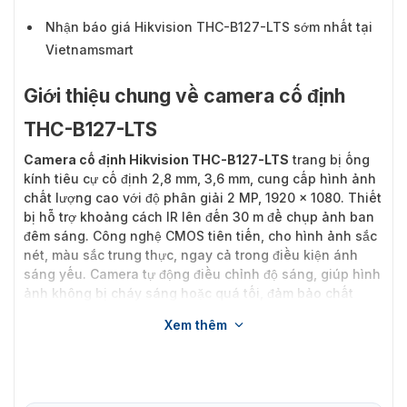
Nhận báo giá Hikvision THC-B127-LTS sớm nhất tại
Vietnamsmart
Giới thiệu chung về camera cố định
THC-B127-LTS
Camera cố định Hikvision THC-B127-LTS
trang bị ống
kính tiêu cự cố định 2,8 mm, 3,6 mm, cung cấp hình ảnh
chất lượng cao với độ phân giải 2 MP, 1920 × 1080. Thiết
bị hỗ trợ khoảng cách IR lên đến 30 m để chụp ảnh ban
đêm sáng. Công nghệ CMOS tiên tiến, cho hình ảnh sắc
nét, màu sắc trung thực, ngay cả trong điều kiện ánh
sáng yếu. Camera tự động điều chỉnh độ sáng, giúp hình
ảnh không bị cháy sáng hoặc quá tối, đảm bảo chất
lượng hình ảnh tốt trong mọi điều kiện ánh sáng.
Xem thêm