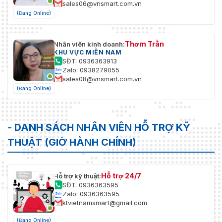
sales06@vnsmart.com.vn
(Đang Online)
Thơm Trần
Nhân viên kinh doanh:
KHU VỰC MIỀN NAM
SĐT: 0936363913
Zalo: 0938279055
sales08@vnsmart.com.vn
(Đang Online)
- DANH SÁCH NHÂN VIÊN HỖ TRỢ KỸ
THUẬT (GIỜ HÀNH CHÍNH)
Hỗ trợ 24/7
Hỗ trợ kỹ thuật:
SĐT: 0936363595
Zalo: 0936363595
ktvietnamsmart@gmail.com
(Đang Online)