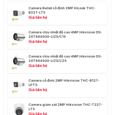
Dải động rộng
WDR kỹ thuật số
Camera Bullet cố định 2MP HiLook THC-
(WDR)
B227-LTS
Giá liên hệ
Cải thiện hình ảnh
WDR, BLC, HLC, Toàn cầu, HLS
Giảm tiếng ồn
DNR 2D
Camera chịu nhiệt độ cao 4MP Hikvision DS-
2XT6645G0-LIZS/C15
Cân bằng trắng
Tự động, Thủ công
Giá liên hệ
Âm thanh
Camera chịu nhiệt độ cao 4MP Hikvision DS-
Chức năng âm
Khử tiếng vang, Giảm tiếng ồn AI,
2XT6645G0-LIZS/C25
thanh
Kiểm soát độ lợi tự động
Giá liên hệ
Giao diện
Camera cố định 2MP Hikvision THC-B127-
LPTS
Đầu ra video
1 đầu ra tương tự HD
Giá liên hệ
Tổng quan
Camera giám sát 2MP Hikvision THC-T227-
Nguồn điện
12 VDC ± 25%, tối đa 5,7 W
LTS
Giá liên hệ