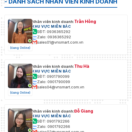
- DANH SÁCH NHÂN VIÊN KINH DOANH
Trần Hồng
Nhân viên kinh doanh:
KHU VỰC MIỀN BẮC
SĐT: 0936365292
Zalo: 0936365292
sales01@vnsmart.com.vn
(Đang Online)
Thu Hà
Nhân viên kinh doanh:
KHU VỰC MIỀN BẮC
SĐT: 0901790099
Zalo: 0901790099
sales04@vnsmart.com.vn
(Đang Online)
Đỗ Giang
Nhân viên kinh doanh:
KHU VỰC MIỀN BẮC
SĐT: 0901792266
Zalo: 0901792266
sales02@vnsmart.com.vn