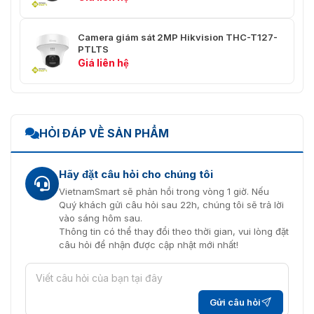
Vật liệu
Nhựa
179 mm × 66 mm × 69,1 mm
Kích thước
Camera giám sát 2MP Hikvision THC-T127-
(7,05" × 2,6" × 2,72")
PTLTS
Giá liên hệ
Cân nặng
Xấp xỉ 415 g (0,91 lb.)
-40 °C đến 60 °C (-40 °F đến
Điều kiện hoạt động
140 °F). Độ ẩm 90% trở xuống
(không ngưng tụ)
HỎI ĐÁP VỀ SẢN PHẨM
Giao tiếp
HIKVISION-C
Hãy đặt câu hỏi cho chúng tôi
Ngôn ngữ
Tiếng Anh
VietnamSmart sẽ phản hồi trong vòng 1 giờ. Nếu
Quý khách gửi câu hỏi sau 22h, chúng tôi sẽ trả lời
Bảo vệ
IP67
vào sáng hôm sau.
Thông tin có thể thay đổi theo thời gian, vui lòng đặt
câu hỏi để nhận được cập nhật mới nhất!
Gửi câu hỏi