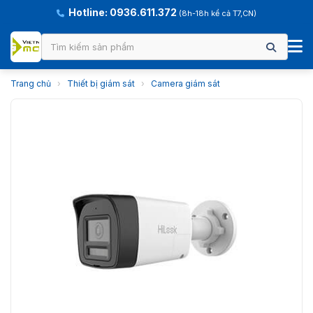
Hotline: 0936.611.372
(8h-18h kể cả T7,CN)
Trang chủ
›
Thiết bị giám sát
›
Camera giám sát