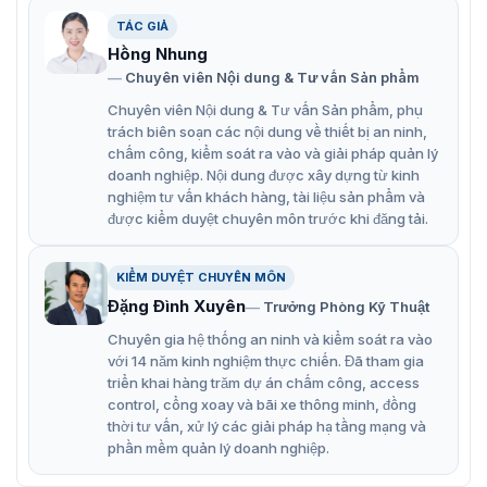
TÁC GIẢ
Hồng Nhung
Chuyên viên Nội dung & Tư vấn Sản phẩm
Chuyên viên Nội dung & Tư vấn Sản phẩm, phụ
trách biên soạn các nội dung về thiết bị an ninh,
chấm công, kiểm soát ra vào và giải pháp quản lý
doanh nghiệp. Nội dung được xây dựng từ kinh
nghiệm tư vấn khách hàng, tài liệu sản phẩm và
Camera cố định 2MP Hikvision THC-B127-LTS
được kiểm duyệt chuyên môn trước khi đăng tải.
Camera 2MP Hikvision THC-B127-LTS
KIỂM DUYỆT CHUYÊN MÔN
có tính năng gì?
Đặng Đình Xuyên
Trưởng Phòng Kỹ Thuật
Chuyên gia hệ thống an ninh và kiểm soát ra vào
Chất lượng hình ảnh 2MP
với 14 năm kinh nghiệm thực chiến. Đã tham gia
triển khai hàng trăm dự án chấm công, access
Độ phân giải 2MP đảm bảo hình ảnh sắc nét, rõ ràng,
control, cổng xoay và bãi xe thông minh, đồng
giúp bạn quan sát mọi chi tiết một cách dễ dàng. Thiết
thời tư vấn, xử lý các giải pháp hạ tầng mạng và
bị tự động điều chỉnh độ sáng, giúp hình ảnh không bị
phần mềm quản lý doanh nghiệp.
cháy sáng hoặc quá tối, cho hình ảnh ổn định trong mọi
điều kiện ánh sáng.