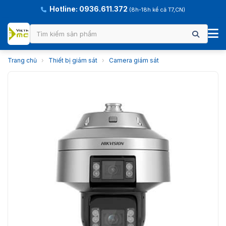
Hotline: 0936.611.372
(8h-18h kể cả T7,CN)
Trang chủ
›
Thiết bị giám sát
›
Camera giám sát