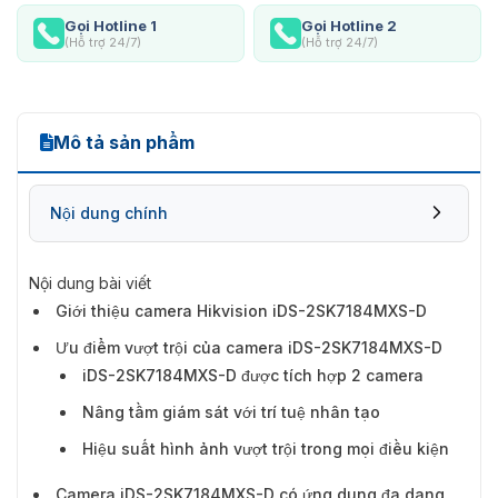
Gọi Hotline 1
Gọi Hotline 2
(Hỗ trợ 24/7)
(Hỗ trợ 24/7)
Mô tả sản phẩm
Nội dung chính
Nội dung bài viết
Ưu điểm vượt trội của camera iDS-
Giới thiệu camera Hikvision iDS-2SK7184MXS-D
2SK7184MXS-D
Ưu điểm vượt trội của camera iDS-2SK7184MXS-D
iDS-2SK7184MXS-D được tích hợp 2 camera
Nâng tầm giám sát với trí tuệ nhân tạo
Hiệu suất hình ảnh vượt trội trong mọi điều kiện
Camera iDS-2SK7184MXS-D có ứng dụng đa dạng