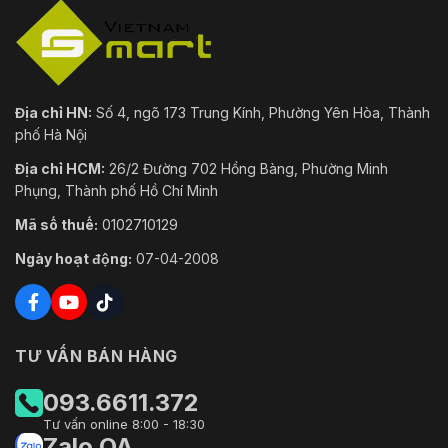
Kích
Ø 320 mm × 393 mm
thước
Trọng
10.6kgkg
Địa chỉ HN:
Số 4, ngõ 173 Trung Kính, Phường Yên Hòa, Thành
lượng
phố Hà Nội
Bảo vệ
IP66
Địa chỉ HCM:
26/2 Đường 702 Hồng Bàng, Phường Minh
Phụng, Thành phố Hồ Chí Minh
Mã số thuế:
0102710129
Ngày hoạt động:
07-04-2008
TƯ VẤN BÁN HÀNG
093.6611.372
Tư vấn online 8:00 - 18:30
Zalo OA