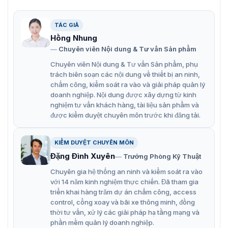
Camera IP Tandemvu PTZ Hikvision iDS-2SK7184MXS-D
TÁC GIẢ
Hồng Nhung
Model này được tích hợp nhiều thuật toán học sâu để
Chuyên viên Nội dung & Tư vấn Sản phẩm
đáp ứng các yêu cầu phức tạp của nhiều cảnh quan
khác nhau, đặc biệt là trong các khu vực lớn như ngã tư,
Chuyên viên Nội dung & Tư vấn Sản phẩm, phụ
công viên, biên giới và quảng trường.
trách biên soạn các nội dung về thiết bị an ninh,
chấm công, kiểm soát ra vào và giải pháp quản lý
Ưu điểm vượt trội của camera iDS-
doanh nghiệp. Nội dung được xây dựng từ kinh
nghiệm tư vấn khách hàng, tài liệu sản phẩm và
2SK7184MXS-D
được kiểm duyệt chuyên môn trước khi đăng tải.
Camera Hikvision iDS-2SK7184MXS-D hỗ trợ phát hiện
tự động và nhanh chóng đối với con người, giúp chụp
KIỂM DUYỆT CHUYÊN MÔN
nhanh để so sánh khuôn mặt và liên kết khuôn mặt với
Đặng Đình Xuyên
Trưởng Phòng Kỹ Thuật
cơ thể. Cung cấp hình ảnh với độ phân giải 4K (8MP)
Chuyên gia hệ thống an ninh và kiểm soát ra vào
cho phép bạn quan sát chi tiết khu vực.
với 14 năm kinh nghiệm thực chiến. Đã tham gia
triển khai hàng trăm dự án chấm công, access
iDS-2SK7184MXS-D được tích hợp 2 camera
control, cổng xoay và bãi xe thông minh, đồng
Điểm độc đáo của model này là sự kết hợp hoàn hảo
thời tư vấn, xử lý các giải pháp hạ tầng mạng và
giữa camera toàn cảnh (panoramic) và camera PTZ
phần mềm quản lý doanh nghiệp.