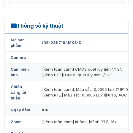
(quay quét) trong cùng một thiết bị. Điều này mang lại
những lợi ích sau:
Bao quát toàn diện: Camera toàn cảnh cung cấp góc
Thông số kỹ thuật
nhìn rộng, bao quát toàn bộ khu vực, trong khi
iDS-2SK7184MXS-D
camera PTZ đảm nhận việc phóng to, theo dõi chi
Mã sản
tiết và ghi lại bằng chứng rõ nét.
iDS-2SK7184MXS-D
phẩm
Tiết kiệm chi phí: Thay vì lắp đặt nhiều camera, bạn
Camera
chỉ cần một thiết bị duy nhất, giúp tiết kiệm chi phí
lắp đặt, bảo trì và quản lý.
Cảm biến
[Kênh toàn cảnh] CMOS quét lũy tiến 1/1.8",
ảnh
[Kênh PTZ]: CMOS quét lũy tiến 1/1.2"
Chiếu
[Kênh toàn cảnh]: Màu sắc: 0,0005 Lux @(F1.0, 
sáng tối
[Kênh PTZ] Màu sắc: 0,0005 Lux @(F1.6, AGC ON),
thiểu
Ngày đêm
ICR
Zoom
[kênh toàn cảnh] không; [Kênh PTZ] 16x