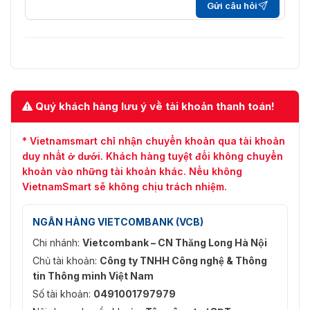
Gửi câu hỏi
60 Hz: 30 fps (1920 × 1080, 1280 × 960, 1280 × 
Tốc độ bit
32 đến 16384 kbps
video
Nén video
H.265,H.264,MJPEG
Mã hóa
Quý khách hàng lưu ý về tài khoản thanh toán!
video có
thể mở
Có
* Vietnamsmart chỉ nhận chuyển khoản qua tài khoản
rộng
duy nhất ở dưới. Khách hàng tuyệt đối không chuyển
(SVC)
khoản vào những tài khoản khác. Nếu không
Khu vực
VietnamSmart sẽ không chịu trách nhiệm.
quan tâm
Vùng cố định
(ROI)
NGÂN HÀNG VIETCOMBANK (VCB)
Âm thanh
Chi nhánh:
Vietcombank – CN Thăng Long Hà Nội
Chủ tài khoản:
Công ty TNHH Công nghệ & Thông
Nén âm
G.711alaw/G.711ulaw/G.722.1/G.726/MP2L2/PCM
tin Thông minh Việt Nam
thanh
Số tài khoản:
0491001797979
Lọc tiếng