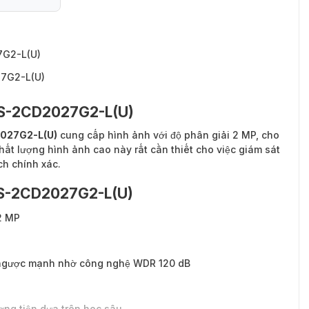
7G2-L(U)
27G2-L(U)
 DS-2CD2027G2-L(U)
2027G2-L(U)
cung cấp hình ảnh với độ phân giải 2 MP, cho
 chất lượng hình ảnh cao này rất cần thiết cho việc giám sát
ch chính xác.
 DS-2CD2027G2-L(U)
 2 MP
g ngược mạnh nhờ công nghệ WDR 120 dB
ơng tiện dựa trên học sâu