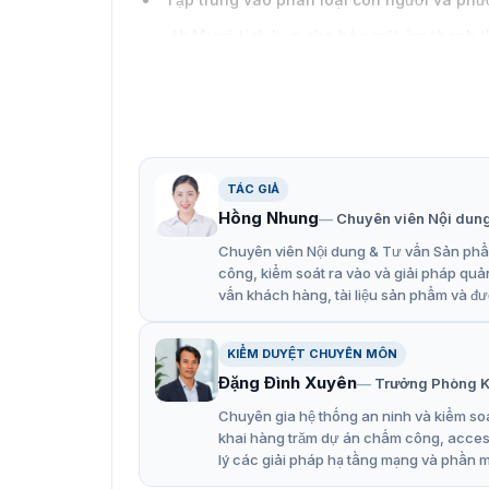
-U: Micrô tích hợp cho bảo mật âm thanh t
Chống nước và bụi (IP67)
TÁC GIẢ
Hồng Nhung
Chuyên viên Nội dun
Chuyên viên Nội dung & Tư vấn Sản phẩm
công, kiểm soát ra vào và giải pháp quả
vấn khách hàng, tài liệu sản phẩm và đư
KIỂM DUYỆT CHUYÊN MÔN
Đặng Đình Xuyên
Trưởng Phòng K
Chuyên gia hệ thống an ninh và kiểm soá
khai hàng trăm dự án chấm công, access 
lý các giải pháp hạ tầng mạng và phần 