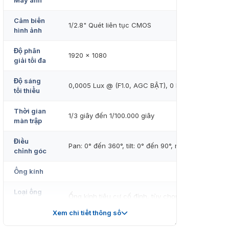
Máy ảnh
Cảm biến
1/2.8" Quét liên tục CMOS
hình ảnh
Độ phân
1920 × 1080
giải tối đa
Độ sáng
0,0005 Lux @ (F1.0, AGC BẬT), 0 Lux với Ánh sán
tối thiểu
Thời gian
1/3 giây đến 1/100.000 giây
màn trập
Điều
Pan: 0° đến 360°, tilt: 0° đến 90°, rotate: 0° đến 3
chỉnh góc
Ống kính
Loại ống
Ống kính tiêu cự cố định, tùy chọn 2.8, 4 và 6 mm
kính
Xem chi tiết thông số
Độ dài
2,8 mm, FOV ngang 107°, FOV dọc 56°, FOV chéo 