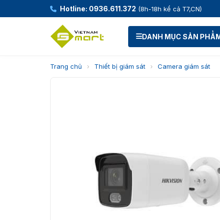
Hotline: 0936.611.372
(8h-18h kể cả T7,CN)
DANH MỤC SẢN PHẨ
Trang chủ
›
Thiết bị giám sát
›
Camera giám sát