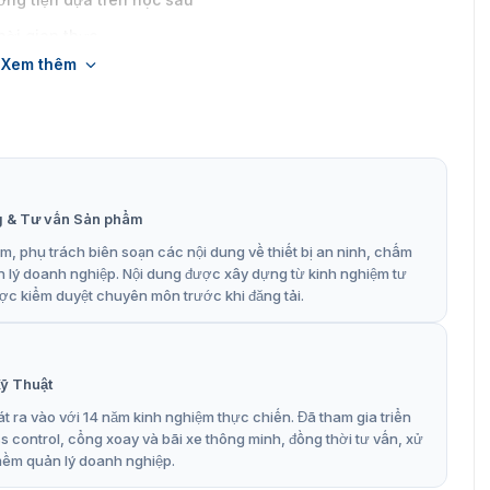
hời gian thực
Xem thêm
g & Tư vấn Sản phẩm
, phụ trách biên soạn các nội dung về thiết bị an ninh, chấm
n lý doanh nghiệp. Nội dung được xây dựng từ kinh nghiệm tư
ợc kiểm duyệt chuyên môn trước khi đăng tải.
ỹ Thuật
t ra vào với 14 năm kinh nghiệm thực chiến. Đã tham gia triển
control, cổng xoay và bãi xe thông minh, đồng thời tư vấn, xử
mềm quản lý doanh nghiệp.