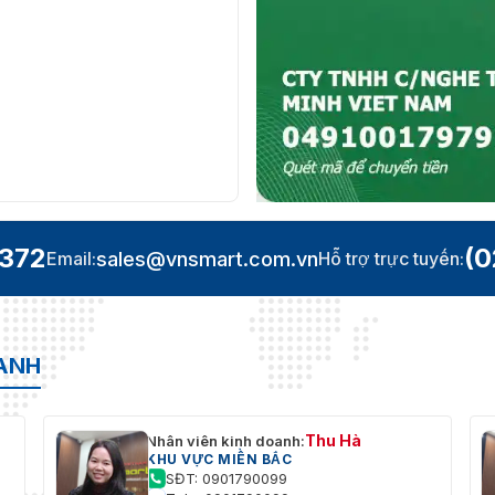
.372
(0
sales@vnsmart.com.vn
Email:
Hỗ trợ trực tuyến:
OANH
Thu Hà
Nhân viên kinh doanh:
KHU VỰC MIỀN BẮC
SĐT: 0901790099