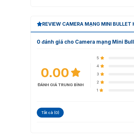
REVIEW CAMERA MẠNG MINI BULLET H
0 đánh giá cho Camera mạng Mini Bul
5
4
0.00
3
2
ĐÁNH GIÁ TRUNG BÌNH
1
Tất cả (0)