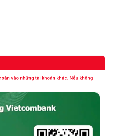
rộng
(SVC)
Khu vực
quan tâm
1 vùng cố định cho dòng chính và dòng phụ
(ROI)
Âm thanh
Nén âm
G.711ulaw/G.711alaw/G.722.1/G.726/MP2L2/PCM/
thanh
LC
64 Kbps (G.711ulaw/G.711alaw)/16 Kbps (G.722.1)/
khoản vào những tài khoản khác. Nếu không
Tốc độ bit
(G.726)/32 đến 192 Kbps (MP2L2)/8 đến 320 Kbps
âm thanh
(MP3)/16 đến 64 Kbps (AAC-LC)
Tỷ lệ lấy
mẫu âm
8 kHz/16 kHz/32 kHz/44,1 kHz/48 kHz
thanh
Lọc tiếng
ồn môi
Có
trường