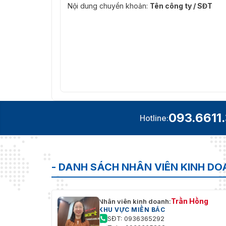
Nội dung chuyển khoản:
Tên công ty / SĐT
093.6611
Hotline:
- DANH SÁCH NHÂN VIÊN KINH D
Trần Hồng
Nhân viên kinh doanh:
KHU VỰC MIỀN BẮC
SĐT: 0936365292