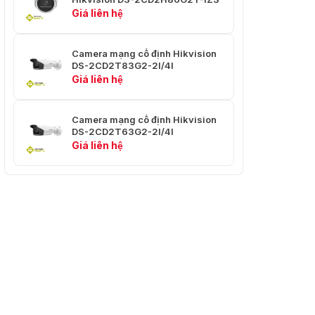
ba
480, 640 × 360)
Giá liên hệ
*Luồng thứ ba được hỗ trợ trong một số cài đặt nh
Dòng chính: H.265/H.264/H.265+/H.264+
Camera mạng cố định Hikvision
Luồng phụ: H.265/H.264/MJPEG
DS-2CD2T83G2-2I/4I
Nén Video
Luồng thứ ba: H.265/H.264
Giá liên hệ
*Luồng thứ ba được hỗ trợ trong một số cài đặt nh
Tốc độ bit
Camera mạng cố định Hikvision
32 Kbps đến 8 Mbps
video
DS-2CD2T63G2-2I/4I
Giá liên hệ
Loại
Hồ sơ cơ sở/Hồ sơ chính/Hồ sơ cao
H.264
Loại
Hồ sơ chính
H.265
Kiểm soát
CBR/VBR
tốc độ bit
Mã hóa
video có
thể mở
Mã hóa H.265 và H.264