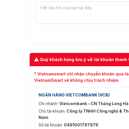
Quý khách hàng lưu ý về tài khoản thanh 
* Vietnamsmart chỉ nhận chuyển khoản qua tà
VietnamSmart sẽ không chịu trách nhiệm.
NGÂN HÀNG VIETCOMBANK (VCB)
Chi nhánh:
Vietcombank – CN Thăng Long Hà
Chủ tài khoản:
Công ty TNHH Công nghệ & Thô
Nam
Số tài khoản:
0491001797979