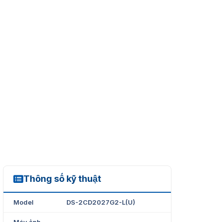
Thông số kỹ thuật
DS-2CD2027G2-L(U)
Model
DS-2CD2027G2-L(U)