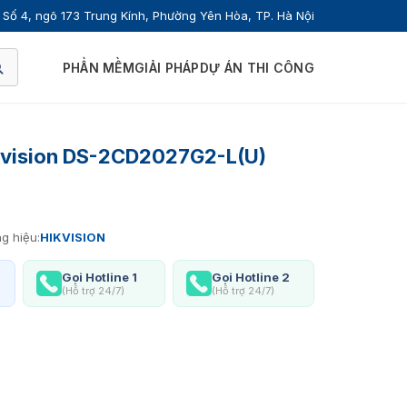
Số 4, ngõ 173 Trung Kính, Phường Yên Hòa, TP. Hà Nội
PHẦN MỀM
GIẢI PHÁP
DỰ ÁN THI CÔNG
ikvision DS-2CD2027G2-L(U)
g hiệu:
HIKVISION
Gọi Hotline 1
Gọi Hotline 2
(Hỗ trợ 24/7)
(Hỗ trợ 24/7)