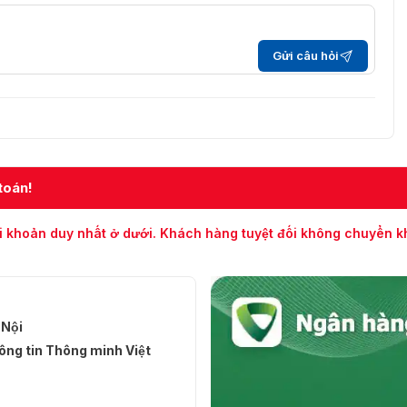
Gửi câu hỏi
toán!
i khoản duy nhất ở dưới. Khách hàng tuyệt đối không chuyển 
 Nội
ng tin Thông minh Việt