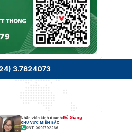
Mạng
TCP/IP, ICMP, HTTP, HTTPS, FTP, DHCP, DNS, DDN
RTSP, NTP, UPnP, SMTP, IGMP, 802.1X, QoS, IPv4, 
Giao thức
UDP, Bonjour, SSL/TLS, PPPoE, SNMP, WebSocket,
WebSockets
Xem trực
tiếp đồng
Lên đến 6 kênh
thời
24) 3.7824073
Giao diện
lập trình
Giao diện video mạng mở (PROFILE S, PROFILE G, 
ứng dụng
T), ISAPI, SDK
(API)
Người
Tối đa 32 người dùng. 3 cấp độ người dùng: quản t
dùng/Máy
điều hành viên và người dùng
chủ
Đỗ Giang
Nhân viên kinh doanh:
KHU VỰC MIỀN BẮC
Bảo vệ mật khẩu, mật khẩu phức tạp, mã hóa HTT
SĐT: 0901792266
lọc địa chỉ IP, Nhật ký kiểm tra bảo mật, xác thực 