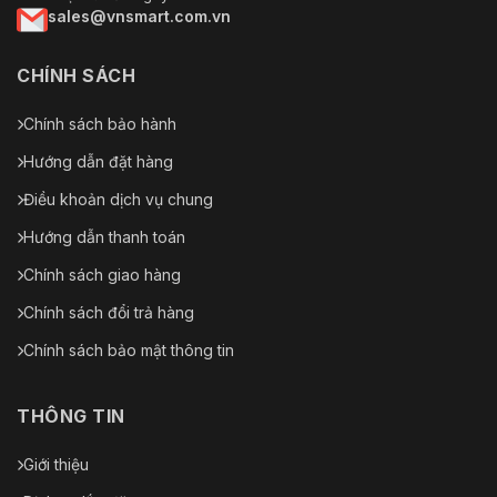
sales@vnsmart.com.vn
Tiêu cự
Khoảng cách (Người)
CHÍNH SÁCH
5 mm
35 m (114.83 ft)
Chính sách bảo hành
7.5 mm
52.5 m (172.24 ft)
Hướng dẫn đặt hàng
9 mm
63 m (206.69 ft)
Điều khoản dịch vụ chung
13 mm
91 m (298.56 ft)
Hướng dẫn thanh toán
19 mm
133 m (436.35 ft)
Chính sách giao hàng
25 mm
175 m (574.15 ft)
Chính sách đổi trả hàng
Chính sách bảo mật thông tin
35 mm
245 m (803.81 ft)
THÔNG TIN
Giới thiệu