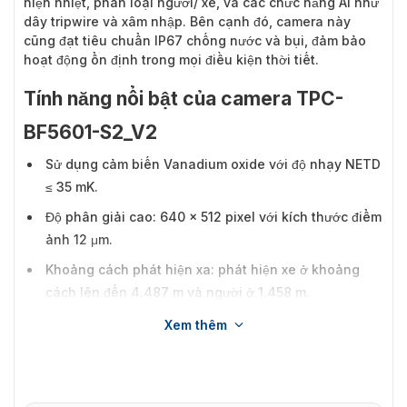
hiện nhiệt, phân loại người/ xe, và các chức năng AI như
dây tripwire và xâm nhập. Bên cạnh đó, camera này
cũng đạt tiêu chuẩn IP67 chống nước và bụi, đảm bảo
hoạt động ổn định trong mọi điều kiện thời tiết.
Tính năng nổi bật của camera TPC-
BF5601-S2_V2
Sử dụng cảm biến Vanadium oxide với độ nhạy NETD
≤ 35 mK.
Độ phân giải cao: 640 × 512 pixel với kích thước điểm
ảnh 12 μm.
Khoảng cách phát hiện xa: phát hiện xe ở khoảng
cách lên đến 4.487 m và người ở 1.458 m.
Góc nhìn rộng: Lên đến 90° (tùy vào chiều dài tiêu
Xem thêm
cự).
Công nghệ nén video hiệu quả: Hỗ trợ H.265, H.264
và MJPEG.