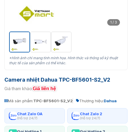
1 / 3
*Hình ảnh chỉ mang tính minh họa. Hình thức và thông số kỹ thuật
thực tế của sản phẩm có thể khác.
Camera nhiệt Dahua TPC-BF5601-S2_V2
Giá liên hệ
Giá tham khảo:
Mã sản phẩm:
TPC-BF5601-S2_V2
Thương hiệu:
Dahua
Chat Zalo OA
Chat Zalo 2
(Hỗ trợ 24/7)
(Hỗ trợ 24/7)
Gọi Hotline 1
Gọi Hotline 2