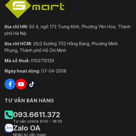
5 mm
60 m (196.85 ft)
7.5 mm
92 m (301.83 ft)
Địa chỉ HN:
Số 4, ngõ 173 Trung Kính, Phường Yên Hòa, Thành
phố Hà Nội
9 mm
108 m (354.33 ft)
Địa chỉ HCM:
26/2 Đường 702 Hồng Bàng, Phường Minh
13 mm
156 m (511.80 ft)
Phụng, Thành phố Hồ Chí Minh
19 mm
230 m (754.58 ft)
Mã số thuế:
0102710129
25 mm
300 m (984.24 ft)
Ngày hoạt động:
07-04-2008
35 mm
420 m (1377.94 ft)
Bảng trên hiển thị khoảng cách
TƯ VẤN BÁN HÀNG
đo được khi sử dụng mục tiêu có
Lưu ý
kích thước 0.2 m × 0.2 m trong
môi trường có nhiệt độ 23 °C và
093.6611.372
độ ẩm tương đối dưới 60%.
Tư vấn online 8:00 - 18:30
Zalo OA
Khoảng cách bảo
Nhận tư vấn ngay
vệ theo khu vực