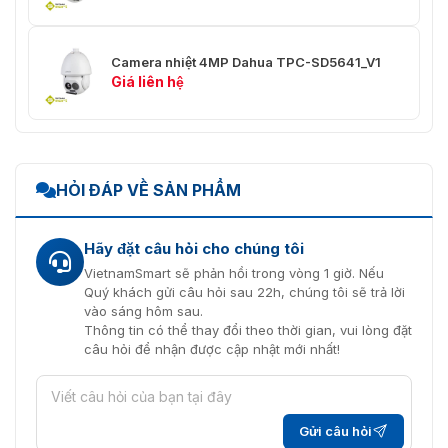
Giảm Nhiễu Nhiệt
2D NR / 3D NR
Lật Ảnh
180°
Camera nhiệt 4MP Dahua TPC-SD5641_V1
Giá liên hệ
18 bảng màu (trắng nóng/đen
nóng/hòa trộn/cầu vồng/mùa thu
vàng/giữa trưa/đỏ sắt/hoàng
Bảng Màu
kim/ngọc bích/hoàng
hôn/icefire/tranh/quả
lựu/emera/spring/mùa hè/mùa
HỎI ĐÁP VỀ SẢN PHẨM
thu/mùa đông)
Nén Video
H.265; H.264; H.264H; MJPEG
Hãy đặt câu hỏi cho chúng tôi
VietnamSmart sẽ phản hồi trong vòng 1 giờ. Nếu
Độ Phân Giải
Nhiệt:
Quý khách gửi câu hỏi sau 22h, chúng tôi sẽ trả lời
vào sáng hôm sau.
Main stream: 1280 × 1024; 1280 ×
Thông tin có thể thay đổi theo thời gian, vui lòng đặt
720; 640 × 512; 1280 × 1024 (mặc
câu hỏi để nhận được cập nhật mới nhất!
định)
Sub stream: 640 × 512; 320 ×
256; 640 × 512 (mặc định)
Gửi câu hỏi