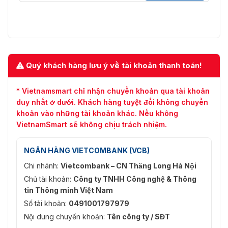
Nhiệt (50 Hz):
Main stream: 1 fps–50 fps, 25 fps
mặc định
Sub stream: 1 fps–50 fps, 15 fps
Tốc Độ Khung Hình
mặc định
Video
Nhiệt (60 Hz):
Main stream: 1 fps–60 fps, 30 fps
Quý khách hàng lưu ý về tài khoản thanh toán!
mặc định
Sub stream: 1 fps–60 fps, 15 fps
mặc định
* Vietnamsmart chỉ nhận chuyển khoản qua tài khoản
duy nhất ở dưới. Khách hàng tuyệt đối không chuyển
Nén Âm Thanh
G.711a; G.711mu; AAC; PCM
khoản vào những tài khoản khác. Nếu không
VietnamSmart sẽ không chịu trách nhiệm.
Định Dạng Mã Hóa
JPEG
Hình Ảnh
NGÂN HÀNG VIETCOMBANK (VCB)
HTTP; HTTPS; TCP; ARP; RTSP;
Chi nhánh:
Vietcombank – CN Thăng Long Hà Nội
RTP; UDP; RTCP; SMTP; FTP;
Giao thức mạng
Chủ tài khoản:
Công ty TNHH Công nghệ & Thông
DHCP; DNS; DDNS; PPPOE;
IPv4/v6; SNMP; QoS; UPnP; NTP
tin Thông minh Việt Nam
Số tài khoản:
0491001797979
Lưu trữ
FTP; Thẻ Micro SD (tùy chọn)
Nội dung chuyển khoản:
Tên công ty / SĐT