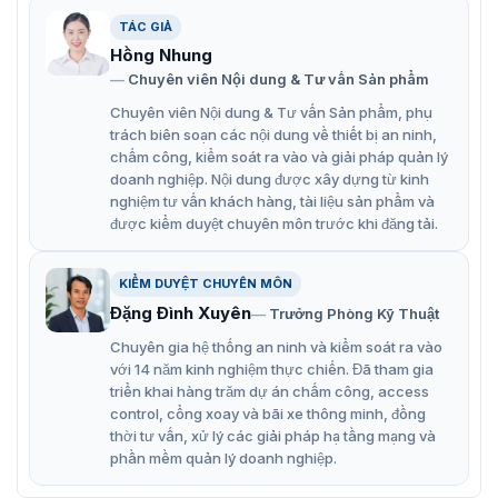
Hỗ trợ thẻ microSD tối đa 512 GB và các tính năng
TÁC GIẢ
quản lý bảo mật mạnh mẽ.
Hồng Nhung
Chuyên viên Nội dung & Tư vấn Sản phẩm
Khả năng phân tích thông minh: Phát hiện nhiệt,
Chuyên viên Nội dung & Tư vấn Sản phẩm, phụ
phân loại đối tượng (người/xe), và theo dõi điểm
trách biên soạn các nội dung về thiết bị an ninh,
nóng/lạnh.
chấm công, kiểm soát ra vào và giải pháp quản lý
doanh nghiệp. Nội dung được xây dựng từ kinh
nghiệm tư vấn khách hàng, tài liệu sản phẩm và
được kiểm duyệt chuyên môn trước khi đăng tải.
KIỂM DUYỆT CHUYÊN MÔN
Đặng Đình Xuyên
Trưởng Phòng Kỹ Thuật
Chuyên gia hệ thống an ninh và kiểm soát ra vào
với 14 năm kinh nghiệm thực chiến. Đã tham gia
triển khai hàng trăm dự án chấm công, access
control, cổng xoay và bãi xe thông minh, đồng
thời tư vấn, xử lý các giải pháp hạ tầng mạng và
phần mềm quản lý doanh nghiệp.