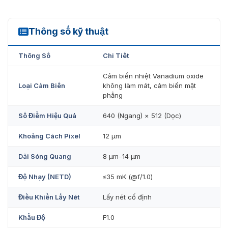
Thông số kỹ thuật
TPC-BF5601-S2_V2
Thông Số
Chi Tiết
Cảm biến nhiệt Vanadium oxide
Loại Cảm Biến
không làm mát, cảm biến mặt
phẳng
Số Điểm Hiệu Quả
640 (Ngang) × 512 (Dọc)
Khoảng Cách Pixel
12 μm
Dải Sóng Quang
8 μm–14 μm
Độ Nhạy (NETD)
≤35 mK (@f/1.0)
Điều Khiển Lấy Nét
Lấy nét cố định
Khẩu Độ
F1.0