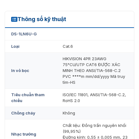
90 mét của Fluke khi làm việc liên tục ở nhiệt độ cao
50°C.
Thông số kỹ thuật
DS-1LN6U-G
Lựa chọn địa chỉ uy tín cung cấp cáp
DS-1LN6U-G
mạng DS-1LN6U-G
Loại
Cat.6
Cáp mạng chuyên dụng Hikvision DS-1LN6U-G được
phân phối chính hãng bởi VietnamSmart. Chúng tôi
HIKVISION 4PR 23AWG
nhập trực tiếp từ thương hiệu Hikvision nên chất lượng
75°CU/UTP CAT6 ĐƯỢC XÁC
đảm bảo. Hơn hết, không qua trung gian nên giá cũng
In vỏ bọc
MINH THEO ANSI/TIA-568-C.2
tốt nhất. Lựa chọn công ty chúng tôi, bạn hoàn toàn yên
PVC ****m mm/dd/yyyy Mã truy
tâm về chất lượng sản phẩm, dịch vụ và giá.
tìm-HS
Tiêu chuẩn tham
ISO/IEC 11801, ANSI/TIA-568-C.2,
chiếu
RoHS 2.0
Chống cháy
Không
Chất liệu: Đồng trần nguyên khối
(99,95%)
Nhạc trưởng
Đường kính: 0,55 ± 0,005 mm, 23