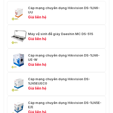
Chiều dài cáp
(305 ± 1,5)m
Cáp mạng chuyên dụng Hikvision DS-1LN6-
Nhiệt độ môi trường
UU
-20°C đến 75°C (-4°F đến 167°F)
xung quanh
Giá liên hệ
Điện áp hoạt động
60 V
Máy vệ sinh đế giày Daeshin MC DS-515
Giá liên hệ
Cáp mạng chuyên dụng Hikvision DS-1LN6-
UE-W
Giá liên hệ
Cáp mạng chuyên dụng Hikvision DS-
1LN5EUEC0
Giá liên hệ
Cáp mạng chuyên dụng Hikvision DS-1LN5E-
E/E
Giá liên hệ