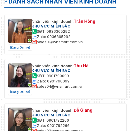
- DANH SÁCH NHÂN VIÊN KINH DOANH
Trần Hồng
Nhân viên kinh doanh:
KHU VỰC MIỀN BẮC
SĐT: 0936365292
Zalo: 0936365292
sales01@vnsmart.com.vn
(Đang Online)
Thu Hà
Nhân viên kinh doanh:
KHU VỰC MIỀN BẮC
SĐT: 0901790099
Zalo: 0901790099
sales04@vnsmart.com.vn
(Đang Online)
Đỗ Giang
Nhân viên kinh doanh:
KHU VỰC MIỀN BẮC
SĐT: 0901792266
Zalo: 0901792266
sales02@vnsmart.com.vn