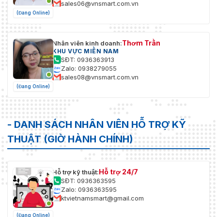
sales06@vnsmart.com.vn
(Đang Online)
Thơm Trần
Nhân viên kinh doanh:
KHU VỰC MIỀN NAM
SĐT: 0936363913
Zalo: 0938279055
sales08@vnsmart.com.vn
(Đang Online)
- DANH SÁCH NHÂN VIÊN HỖ TRỢ KỸ
THUẬT (GIỜ HÀNH CHÍNH)
Hỗ trợ 24/7
Hỗ trợ kỹ thuật:
SĐT: 0936363595
Zalo: 0936363595
ktvietnamsmart@gmail.com
(Đang Online)