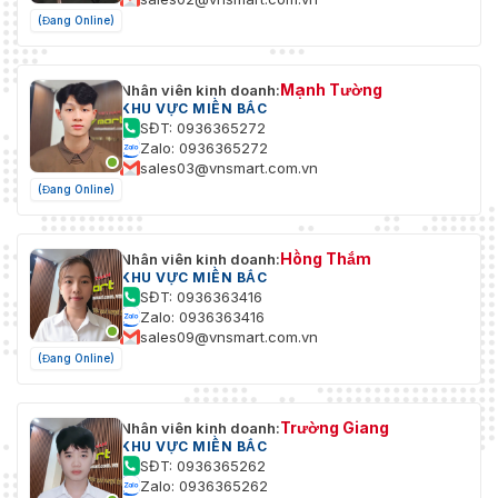
(Đang Online)
Mạnh Tường
Nhân viên kinh doanh:
KHU VỰC MIỀN BẮC
SĐT: 0936365272
Zalo: 0936365272
sales03@vnsmart.com.vn
(Đang Online)
Hồng Thắm
Nhân viên kinh doanh:
KHU VỰC MIỀN BẮC
SĐT: 0936363416
Zalo: 0936363416
sales09@vnsmart.com.vn
(Đang Online)
Trường Giang
Nhân viên kinh doanh:
KHU VỰC MIỀN BẮC
SĐT: 0936365262
Zalo: 0936365262