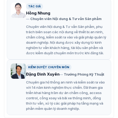
các công trình lắp đặt, kết nối với hệ thống truyền tải
thông tin.
TÁC GIẢ
Hồng Nhung
Tuân thủ RoHS 2.0.
Chuyên viên Nội dung & Tư vấn Sản phẩm
Đường kính lõi: 0,55mm.
Chuyên viên Nội dung & Tư vấn Sản phẩm, phụ
trách biên soạn các nội dung về thiết bị an ninh,
Khoảng cách truyền PoE dài.
chấm công, kiểm soát ra vào và giải pháp quản lý
Chất liệu PVC có khả năng chống cháy.
doanh nghiệp. Nội dung được xây dựng từ kinh
nghiệm tư vấn khách hàng, tài liệu sản phẩm và
Cáp mạng với đường kính đầy đủ 305 m.
được kiểm duyệt chuyên môn trước khi đăng tải.
Chất liệu PVC có khả năng chống cháy tuyệt vời.
Hiệu suất truyền dẫn tuyệt vời khi sử dụng đồng
KIỂM DUYỆT CHUYÊN MÔN
nguyên khối.
Đặng Đình Xuyên
Trưởng Phòng Kỹ Thuật
Chuyên gia hệ thống an ninh và kiểm soát ra vào
Hiệu suất điện ổn định, ISO/IEC 11801, tuân thủ
với 14 năm kinh nghiệm thực chiến. Đã tham gia
ANSI/TIA-568-C.2, IEC 61156.
triển khai hàng trăm dự án chấm công, access
Dây dẫn bằng đồng nguyên khối có điện trở thấp
control, cổng xoay và bãi xe thông minh, đồng
thời tư vấn, xử lý các giải pháp hạ tầng mạng và
hơn, tính chất điện và hiệu suất truyền tải tốt hơn.
phần mềm quản lý doanh nghiệp.
Hiệu suất tuyệt vời trong thử nghiệm liên kết cố định