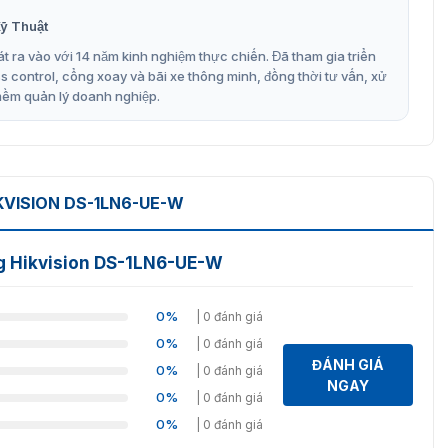
ây là 5.8mm. 305 m.
ỹ Thuật
 xê dịch lõi.
t ra vào với 14 năm kinh nghiệm thực chiến. Đã tham gia triển
control, cổng xoay và bãi xe thông minh, đồng thời tư vấn, xử
g, giúp việc lắp đặt và bảo quản trở nên thuận tiện.
mềm quản lý doanh nghiệp.
ết hợp hoàn hảo giữa chất lượng và hiệu suất. Với thiết
 là lựa chọn tối ưu cho hệ thống mạng, camera, chuông
hác.
VISION DS-1LN6-UE-W
áp mạng Hikvision DS-1LN6-UE-W
g của thương hiệu Hikvision, cáp mạng chuyên dụng
DS-
mác bảo hành đầy đủ. Hỗ trợ giải đáp các thắc mắc khi sử
g Hikvision DS-1LN6-UE-W
 tiết về các thông tin của cáp mạng hoặc thiết bị liên quan!!!
0%
| 0 đánh giá
0%
| 0 đánh giá
ĐÁNH GIÁ
0%
| 0 đánh giá
NGAY
0%
| 0 đánh giá
0%
| 0 đánh giá