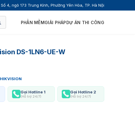
Số 4, ngõ 173 Trung Kính, Phường Yên Hòa, TP. Hà Nội
PHẦN MỀM
GIẢI PHÁP
DỰ ÁN THI CÔNG
ision DS-1LN6-UE-W
HIKVISION
Gọi Hotline 1
Gọi Hotline 2
(Hỗ trợ 24/7)
(Hỗ trợ 24/7)