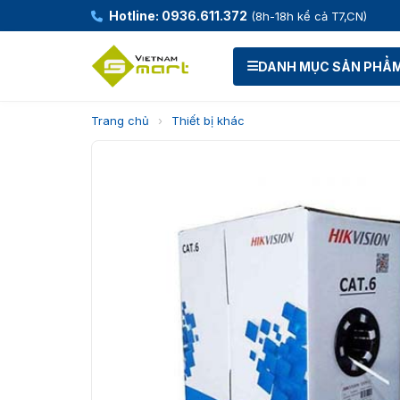
Hotline: 0936.611.372
(8h-18h kể cả T7,CN)
DANH MỤC SẢN PHẨ
Trang chủ
›
Thiết bị khác