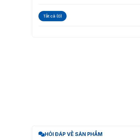
Tất cả (0)
HỎI ĐÁP VỀ SẢN PHẨM