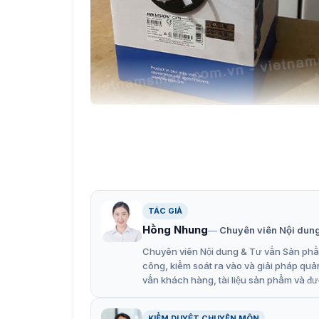
Thông tin về cáp mạng
Đặc điểm nổi bật của dây cáp
Dây cáp mạng Cat6 DS-1LN6-UE-W
có vỏ mà
cạnh đó, sản phẩm cũng được thiết kế và sản
TÁC GIẢ
568C.2 và ISO/IEC 11801, YD/T1019. Dưới đây l
Hồng Nhung
Chuyên viên Nội dun
Chiều dài cuộn dây 305m.
Chuyên viên Nội dung & Tư vấn Sản phẩm
4 cặp lõi đồng nguyên chất 99.95%.
công, kiểm soát ra vào và giải pháp quả
vấn khách hàng, tài liệu sản phẩm và đư
Chất lượng được xác minh bởi Fluke test.
Đảm bảo khả năng truyền PoE dài và hiệu 
KIỂM DUYỆT CHUYÊN MÔN