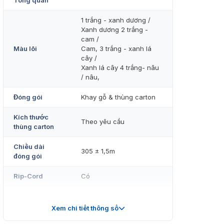
Tổng quan
1 trắng - xanh dương /
Xanh dương 2 trắng -
cam /
Màu lõi
Cam, 3 trắng - xanh lá
cây /
Xanh lá cây 4 trắng- nâu
/ nâu,
Đóng gói
Khay gỗ & thùng carton
Kích thước
Theo yêu cầu
thùng carton
Chiều dài
305 ± 1,5m
đóng gói
Rip-Cord
Có
Dây thoát
Không
nước
Xem chi tiết thông số