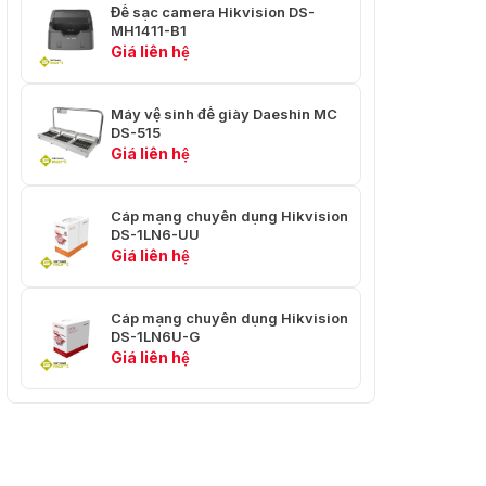
Vật liệu vỏ
PVC (tuân thủ RoHS), CM
Đế sạc camera Hikvision DS-
MH1411-B1
Màu vỏ
Trắng RAL9003
Giá liên hệ
In bề mặt
Máy vệ sinh đế giày Daeshin MC
DS-515
Chiều cao chữ
3.0 ± 0.3mm
Giá liên hệ
Màu
Đen
Cáp mạng chuyên dụng Hikvision
Lỗi in &
≤±0.5%, 1m
DS-1LN6-UU
Khoảng cách
Giá liên hệ
Cáp mạng chuyên dụng Hikvision
DS-1LN6U-G
Giá liên hệ