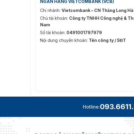
NGÂN HÀNG VIETCOMBANK (VCB)
Chi nhánh:
Vietcombank – CN Thăng Long Hà
Chủ tài khoản:
Công ty TNHH Công nghệ & Thô
Nam
Số tài khoản:
0491001797979
Nội dung chuyển khoản:
Tên công ty / SĐT
093.6611
Hotline: