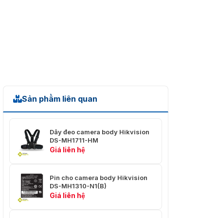
Dẫn điện
Đồng nguyên chất, không
Vật liệu lõi
mạ, 99.95%
Nom.O.D.(mm)
0.530 ± 0.005
Cách điện
Việt liệu cách
Sản phẩm liên quan
Nhựa HDPE
điện
Đường kính vỏ
0.95 ± 0.05mm
Dây đeo camera body Hikvision
DS-MH1711-HM
Vỏ bên ngoài
Giá liên hệ
Độ dày vỏ
0.55 ± 0,05 mm
Pin cho camera body Hikvision
O.D bên ngoài
5.8 ± 0,4mm
DS-MH1310-N1(B)
Giá liên hệ
Bề mặt vỏ
Sạch, mịn, bóng