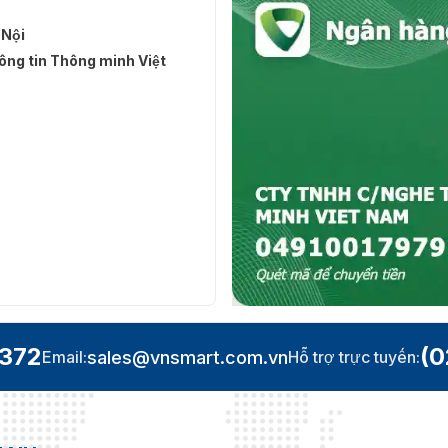
 Nội
ng tin Thông minh Việt
.372
(0
sales@vnsmart.com.vn
Email:
Hỗ trợ trực tuyến: