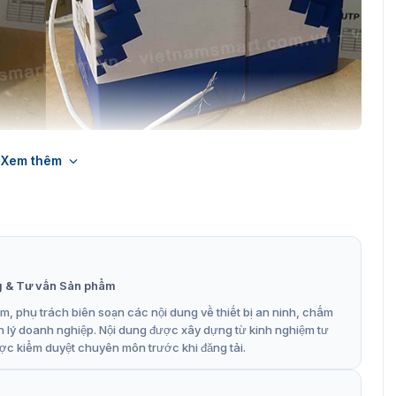
 chuyên dụng Hikvision DS-1LN6-UE-W
Xem thêm
 mạng CAT.6 DS-1LN6-UE-W
u trắng bằng PVC, cho khả năng chống cháy tối ưu. Bên
 xuất theo các tiêu chuẩn cao cấp nhất như ANSI/TIA-
à một số đặc điểm nổi bật của cáp mạng này:
g & Tư vấn Sản phẩm
, phụ trách biên soạn các nội dung về thiết bị an ninh, chấm
n lý doanh nghiệp. Nội dung được xây dựng từ kinh nghiệm tư
ợc kiểm duyệt chuyên môn trước khi đăng tải.
suất ổn định.