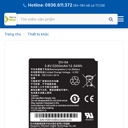
Hotline: 0936.611.372
(8h-18h kể cả T7,CN)
Trang chủ
›
Thiết bị khác