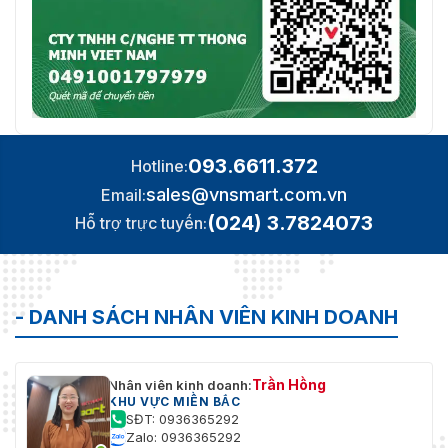
093.6611.372
Hotline:
sales@vnsmart.com.vn
Email:
(024) 3.7824073
Hỗ trợ trực tuyến:
- DANH SÁCH NHÂN VIÊN KINH DOANH
Trần Hồng
Nhân viên kinh doanh:
KHU VỰC MIỀN BẮC
SĐT: 0936365292
Zalo: 0936365292