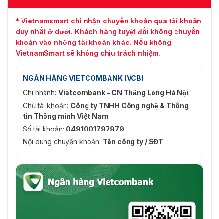
* Vietnamsmart chỉ nhận chuyển khoản qua tài khoản
duy nhất ở dưới. Khách hàng tuyệt đối không chuyển
khoản vào những tài khoản khác. Nếu không
VietnamSmart sẽ không chịu trách nhiệm.
NGÂN HÀNG VIETCOMBANK (VCB)
Chi nhánh:
Vietcombank – CN Thăng Long Hà Nội
Chủ tài khoản:
Công ty TNHH Công nghệ & Thông
tin Thông minh Việt Nam
Số tài khoản:
0491001797979
Nội dung chuyển khoản:
Tên công ty / SĐT