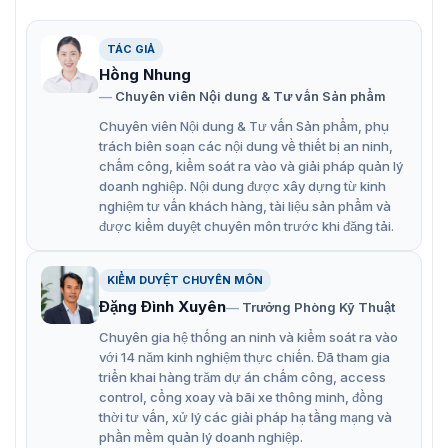
còn có một số ưu điểm nổi bật sau:
Có thể sạc lại được.
TÁC GIẢ
Hồng Nhung
Dễ dàng tháo lắp khi cần thiết.
Chuyên viên Nội dung & Tư vấn Sản phẩm
Dung lượng lớn 3300 mAh, cho phép máy ảnh hoạt động
Chuyên viên Nội dung & Tư vấn Sản phẩm, phụ
liên tục trong thời gian dài.
trách biên soạn các nội dung về thiết bị an ninh,
chấm công, kiểm soát ra vào và giải pháp quản lý
Đảm bảo an toàn: được bảo vệ chống ngắn mạch, quá
doanh nghiệp. Nội dung được xây dựng từ kinh
nhiệt và quá áp, bảo vệ quá xả, bảo vệ quá sạc, bảo vệ
nghiệm tư vấn khách hàng, tài liệu sản phẩm và
quá dòng.
được kiểm duyệt chuyên môn trước khi đăng tải.
Các bộ phận được làm chất lượng cao
KIỂM DUYỆT CHUYÊN MÔN
Đạt tiêu chuẩn quốc tế, đảm bảo tiêu chí chất lượng và
Đặng Đình Xuyên
Trưởng Phòng Kỹ Thuật
an toàn.
Chuyên gia hệ thống an ninh và kiểm soát ra vào
Lưu ý:
với 14 năm kinh nghiệm thực chiến. Đã tham gia
triển khai hàng trăm dự án chấm công, access
Không tháo rời, đâm thủng, sửa đổi, làm rơi, ném xuống
control, cổng xoay và bãi xe thông minh, đồng
đất hoặc làm hỏng pin.
thời tư vấn, xử lý các giải pháp hạ tầng mạng và
phần mềm quản lý doanh nghiệp.
Hạn chế để pin thấm nước.