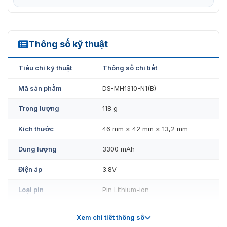
Không sử dụng hoặc sạc pin đang bị rò rỉ, có vẻ phai
màu, rỉ sét hoặc biến dạng, phát ra mùi hôi hoặc gây ra
các bất thường khác.
Thông số kỹ thuật
DS-MH1310-N1(B)
Không chạm trực tiếp vào pin bị rò rỉ. Đeo vải bảo vệ để
tháo pin này và xử lý chúng ngay lập tức đúng cách.
Tiêu chí kỹ thuật
Thông số chi tiết
Mã sản phẩm
DS-MH1310-N1(B)
Trọng lượng
118 g
Kích thước
46 mm × 42 mm × 13,2 mm
Dung lượng
3300 mAh
Điện áp
3.8V
Loại pin
Pin Lithium-ion
CE-RoHS: 2011/65 / EU, WEEE:
Pin cho camera body Hikvision DS-MH1310-N1(B)
Tiêu chuẩn
Xem chi tiết thông số
2012/19 / EU