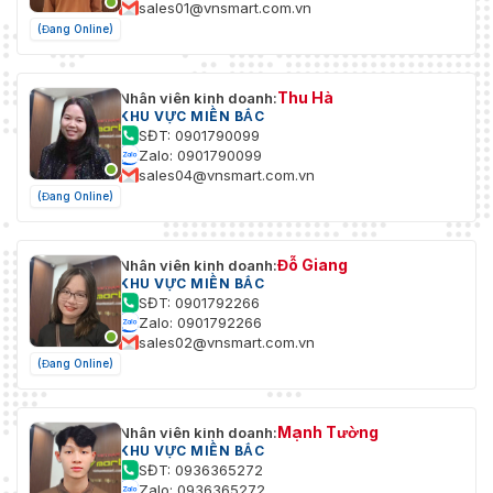
sales01@vnsmart.com.vn
(Đang Online)
Thu Hà
Nhân viên kinh doanh:
KHU VỰC MIỀN BẮC
SĐT: 0901790099
Zalo: 0901790099
sales04@vnsmart.com.vn
(Đang Online)
Đỗ Giang
Nhân viên kinh doanh:
KHU VỰC MIỀN BẮC
SĐT: 0901792266
Zalo: 0901792266
sales02@vnsmart.com.vn
(Đang Online)
Mạnh Tường
Nhân viên kinh doanh:
KHU VỰC MIỀN BẮC
SĐT: 0936365272
Zalo: 0936365272