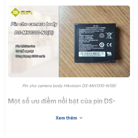
Pin cho camera body Hikvision DS-MH1310-N1(B)
Một số ưu điểm nổi bật của pin DS-
MH1310-N1(B)
Xem thêm
Pin DS-MH1310-N1(B) sử dụng công nghệ Lithium hiện đại
không có hiệu ứng bộ nhớ, giúp pin có tuổi thọ cao hơn, hạn
chế tối đa tình trạng cháy nổ hay phồng pin. Ngoài ra, pin