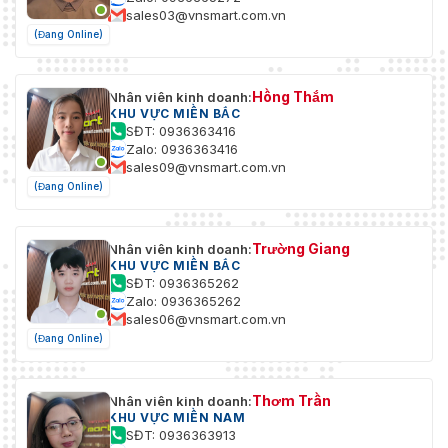
sales03@vnsmart.com.vn
(Đang Online)
Hồng Thắm
Nhân viên kinh doanh:
KHU VỰC MIỀN BẮC
SĐT: 0936363416
Zalo: 0936363416
sales09@vnsmart.com.vn
(Đang Online)
Trường Giang
Nhân viên kinh doanh:
KHU VỰC MIỀN BẮC
SĐT: 0936365262
Zalo: 0936365262
sales06@vnsmart.com.vn
(Đang Online)
Thơm Trần
Nhân viên kinh doanh:
KHU VỰC MIỀN NAM
SĐT: 0936363913