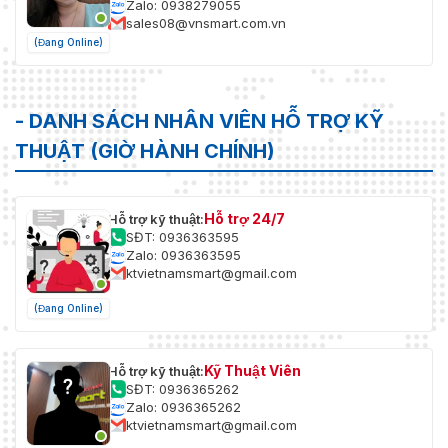
Zalo: 0938279055
sales08@vnsmart.com.vn
(Đang Online)
- DANH SÁCH NHÂN VIÊN HỖ TRỢ KỸ
THUẬT (GIỜ HÀNH CHÍNH)
Hỗ trợ 24/7
Hỗ trợ kỹ thuật:
SĐT: 0936363595
Zalo: 0936363595
ktvietnamsmart@gmail.com
(Đang Online)
Kỹ Thuật Viên
Hỗ trợ kỹ thuật:
SĐT: 0936365262
Zalo: 0936365262
ktvietnamsmart@gmail.com