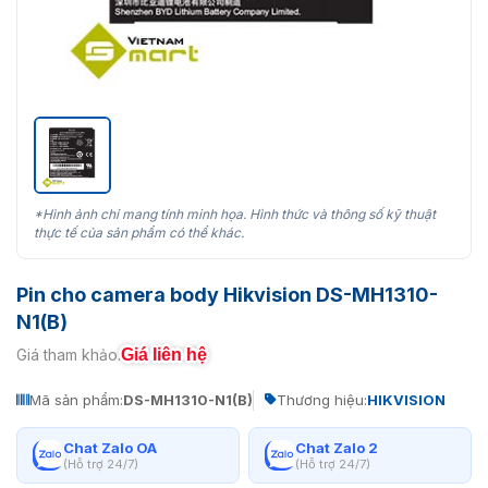
*Hình ảnh chỉ mang tính minh họa. Hình thức và thông số kỹ thuật
thực tế của sản phẩm có thể khác.
Pin cho camera body Hikvision DS-MH1310-
N1(B)
Giá liên hệ
Giá tham khảo:
Mã sản phẩm:
DS-MH1310-N1(B)
Thương hiệu:
HIKVISION
Chat Zalo OA
Chat Zalo 2
(Hỗ trợ 24/7)
(Hỗ trợ 24/7)