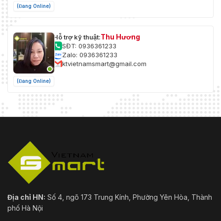
(Đang Online)
Thu Hương
Hỗ trợ kỹ thuật:
SĐT: 0936361233
Zalo: 0936361233
ktvietnamsmart@gmail.com
(Đang Online)
Địa chỉ HN:
Số 4, ngõ 173 Trung Kính, Phường Yên Hòa, Thành
phố Hà Nội