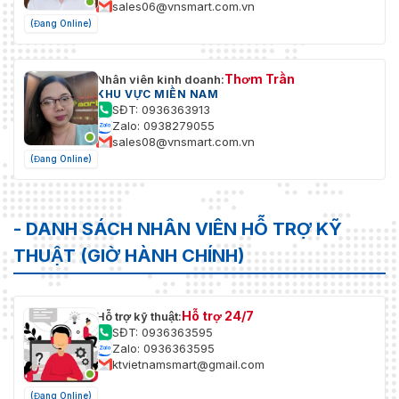
sales06@vnsmart.com.vn
(Đang Online)
Thơm Trần
Nhân viên kinh doanh:
KHU VỰC MIỀN NAM
SĐT: 0936363913
Zalo: 0938279055
sales08@vnsmart.com.vn
(Đang Online)
- DANH SÁCH NHÂN VIÊN HỖ TRỢ KỸ
THUẬT (GIỜ HÀNH CHÍNH)
Hỗ trợ 24/7
Hỗ trợ kỹ thuật:
SĐT: 0936363595
Zalo: 0936363595
ktvietnamsmart@gmail.com
(Đang Online)