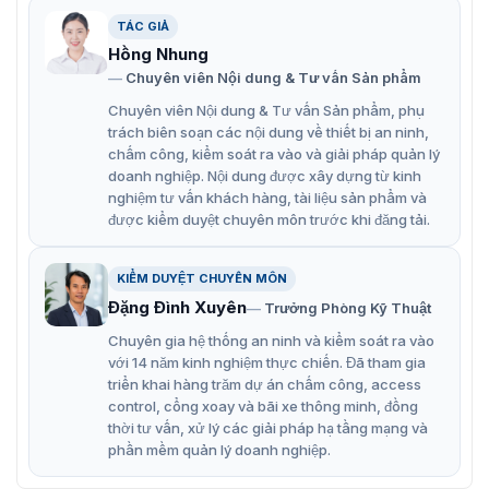
Ngoại hình nhỏ gọn
TÁC GIẢ
Có thể kết nối với trạm dock
Hồng Nhung
Sạc pin dòng máy ảnh đeo trên người DS-MH2311
Chuyên viên Nội dung & Tư vấn Sản phẩm
Nguồn: đèn đỏ sáng liên tục là nguồn điện bình
Chuyên viên Nội dung & Tư vấn Sản phẩm, phụ
trách biên soạn các nội dung về thiết bị an ninh,
thường.
chấm công, kiểm soát ra vào và giải pháp quản lý
Sạc: đèn đỏ sáng liên tục là body camera hoặc pin
doanh nghiệp. Nội dung được xây dựng từ kinh
nghiệm tư vấn khách hàng, tài liệu sản phẩm và
đang được sạc.
được kiểm duyệt chuyên môn trước khi đăng tải.
Sạc: đèn xanh sáng liên tục là body camera hoặc pin
đã được sạc đầy.
KIỂM DUYỆT CHUYÊN MÔN
Sạc pin cho máy ảnh gắn trên người dòng DS-
Đặng Đình Xuyên
Trưởng Phòng Kỹ Thuật
MH2311 và sao chép dữ liệu
Chuyên gia hệ thống an ninh và kiểm soát ra vào
với 14 năm kinh nghiệm thực chiến. Đã tham gia
Vietnamsmart – phân phối chính hãng
triển khai hàng trăm dự án chấm công, access
control, cổng xoay và bãi xe thông minh, đồng
đế sạc DS-MH1411-N1
thời tư vấn, xử lý các giải pháp hạ tầng mạng và
phần mềm quản lý doanh nghiệp.
Đế sạc camera DS-MH1411-N1 hiện đang được
Vietnamsmart phân phối trên toàn quốc với giá ưu đãi.