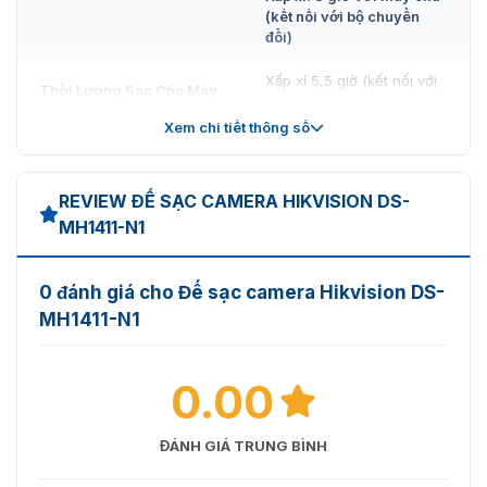
(kết nối với bộ chuyển
đổi)
Xấp xỉ 5,5 giờ (kết nối với
Thời Lượng Sạc Cho Máy
trạm dock) 3,5 giờ (kết nối
Chủ Camera
với bộ chuyển đổi)
Xem chi tiết thông số
Đỏ liên tục: nguồn điện
Nguồn điện
bình thường
REVIEW ĐẾ SẠC CAMERA HIKVISION DS-
MH1411-N1
Màu đỏ liên tục: máy ảnh
thân máy hoặc pin đang
được sạc
LED cảnh báo nguồn điện
0 đánh giá cho Đế sạc camera Hikvision DS-
sạc
Màu xanh lá cây liên tục:
MH1411-N1
máy ảnh thân máy hoặc
pin đã được sạc đầy.
0.00
Nhiệt Độ Làm Việc
0 °C đến +45 °C
Độ Ẩm Làm Việc
≤ 90%
ĐÁNH GIÁ TRUNG BÌNH