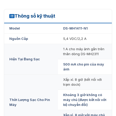
Sản phẩm được nhập trực tiếp từ Hikvision nên đảm bảo
chất lượng tốt, bảo hành chính hãng và hỗ trợ đổi trả khi
có lỗi từ nhà sản xuất. Ngoài ra, công ty còn cung cấp
Thông số kỹ thuật
DS-MH1411-N1
các loại camera hoặc các thiết bị an ninh khác của
Hikvision và bên thứ ba. Mọi thắc mắc cần tư vấn hoặc
Model
DS-MH1411-N1
liên hệ đặt hàng, vui lòng gọi qua 093.6611.372 để
chúng tôi hỗ trợ tốt nhất!!!
Nguồn Cấp
5,4 VDC/2,2 A
1 A cho máy ảnh gắn trên
thân dòng DS-MH2311
Hiện Tại Đang Sạc
500 mA cho pin của máy
ảnh
Xấp xỉ. 8 giờ (kết nối với
trạm dock)
Khoảng 3 giờ không có
Thời Lượng Sạc Cho Pin
máy chủ (được kết nối với
Máy
bộ chuyển đổi)
Xấp xỉ. 8 giờ với máy chủ