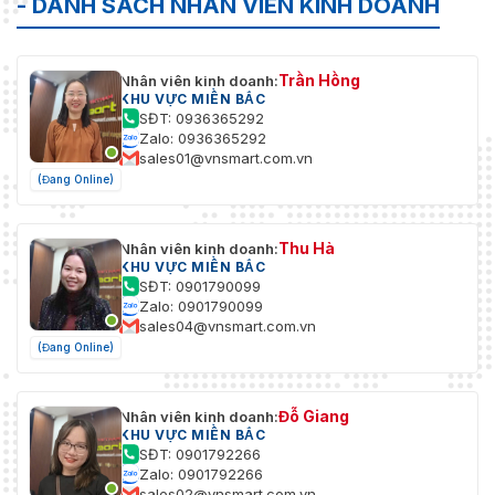
- DANH SÁCH NHÂN VIÊN KINH DOANH
Trần Hồng
Nhân viên kinh doanh:
KHU VỰC MIỀN BẮC
SĐT: 0936365292
Zalo: 0936365292
sales01@vnsmart.com.vn
(Đang Online)
Thu Hà
Nhân viên kinh doanh:
KHU VỰC MIỀN BẮC
SĐT: 0901790099
Zalo: 0901790099
sales04@vnsmart.com.vn
(Đang Online)
Đỗ Giang
Nhân viên kinh doanh:
KHU VỰC MIỀN BẮC
SĐT: 0901792266
Zalo: 0901792266
sales02@vnsmart.com.vn