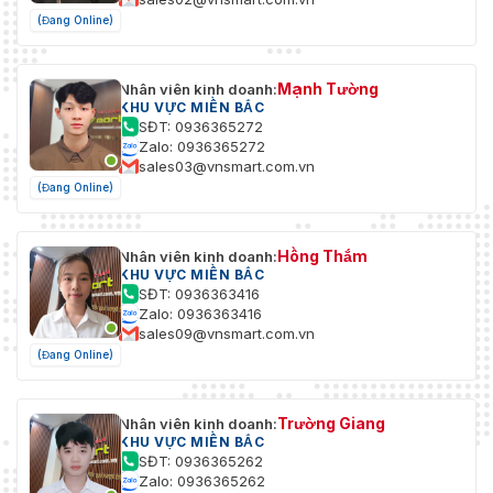
(Đang Online)
Mạnh Tường
Nhân viên kinh doanh:
KHU VỰC MIỀN BẮC
SĐT: 0936365272
Zalo: 0936365272
sales03@vnsmart.com.vn
(Đang Online)
Hồng Thắm
Nhân viên kinh doanh:
KHU VỰC MIỀN BẮC
SĐT: 0936363416
Zalo: 0936363416
sales09@vnsmart.com.vn
(Đang Online)
Trường Giang
Nhân viên kinh doanh:
KHU VỰC MIỀN BẮC
SĐT: 0936365262
Zalo: 0936365262