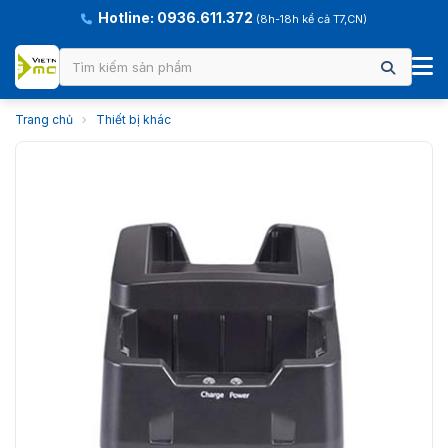
Hotline: 0936.611.372
(8h-18h kể cả T7,CN)
Trang chủ
›
Thiết bị khác