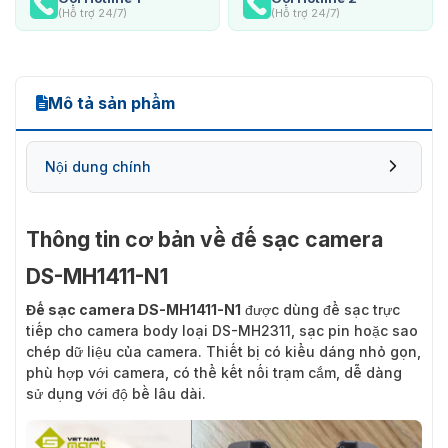
(Hỗ trợ 24/7)
(Hỗ trợ 24/7)
Mô tả sản phẩm
Nội dung chính
Thông tin cơ bản về đế sạc camera
DS-MH1411-N1
Đế sạc camera DS-MH1411-N1
được dùng để sạc trực
tiếp cho camera body loại DS-MH2311, sạc pin hoặc sao
chép dữ liệu của camera. Thiết bị có kiểu dáng nhỏ gọn,
phù hợp với camera, có thể kết nối trạm cắm, dễ dàng
sử dụng với độ bề lâu dài.