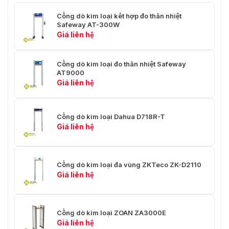
chiều cao 2000*chiều rộng
Cổng dò kim loại kết hợp đo thân nhiệt
Kích thước kênh
Safeway AT-300W
800*chiều sâu 645mm
Giá liên hệ
Trọng lượng vận
160kg
chuyển khoảng
Cổng dò kim loại đo thân nhiệt Safeway
AT9000
Giá liên hệ
Cổng dò kim loại Dahua D718R-T
Giá liên hệ
Cổng dò kim loại đa vùng ZKTeco ZK-D2110
Giá liên hệ
Cổng dò kim loại ZOAN ZA3000E
Giá liên hệ