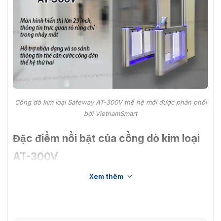
Cổng dò kim loại Safeway AT-300V thế hệ mới được phân phối
bởi VietnamSmart
Đặc điểm nổi bật của cổng dò kim loại
AT-300V
Cổng dò kim loại AT-300V có khả năng phát hiện kim
Xem thêm
loại như sắt, thép, đồng, nhôm và các vật dẫn điện khác
như dao, súng, hoặc thiết bị điện tử. Với độ nhạy cực
cao, thiết bị cổng giúp phát hiện các vật dẫn điện ngay
cả khi chúng được ẩn giấu hoặc che giấu.