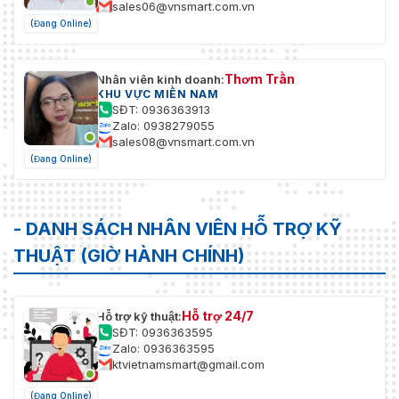
sales06@vnsmart.com.vn
(Đang Online)
Thơm Trần
Nhân viên kinh doanh:
KHU VỰC MIỀN NAM
SĐT: 0936363913
Zalo: 0938279055
sales08@vnsmart.com.vn
(Đang Online)
- DANH SÁCH NHÂN VIÊN HỖ TRỢ KỸ
THUẬT (GIỜ HÀNH CHÍNH)
Hỗ trợ 24/7
Hỗ trợ kỹ thuật:
SĐT: 0936363595
Zalo: 0936363595
ktvietnamsmart@gmail.com
(Đang Online)