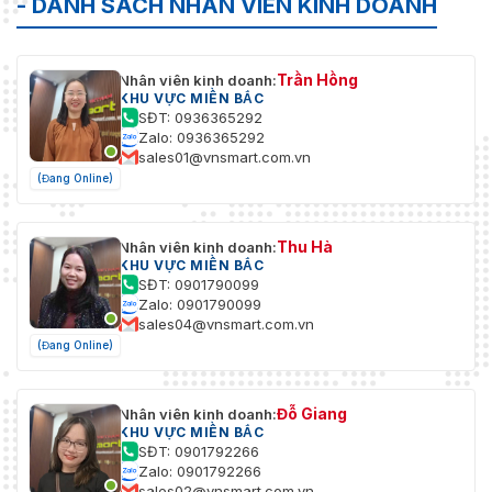
- DANH SÁCH NHÂN VIÊN KINH DOANH
Trần Hồng
Nhân viên kinh doanh:
KHU VỰC MIỀN BẮC
SĐT: 0936365292
Zalo: 0936365292
sales01@vnsmart.com.vn
(Đang Online)
Thu Hà
Nhân viên kinh doanh:
KHU VỰC MIỀN BẮC
SĐT: 0901790099
Zalo: 0901790099
sales04@vnsmart.com.vn
(Đang Online)
Đỗ Giang
Nhân viên kinh doanh:
KHU VỰC MIỀN BẮC
SĐT: 0901792266
Zalo: 0901792266
sales02@vnsmart.com.vn