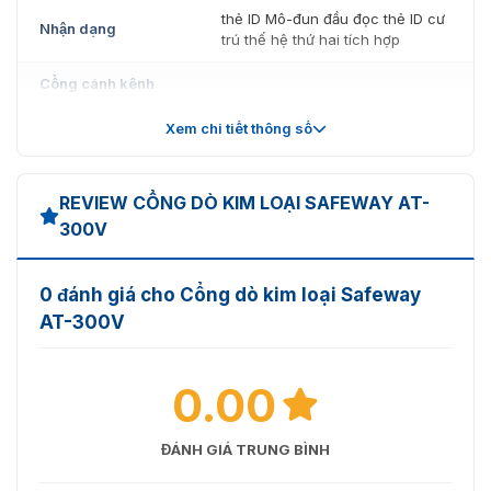
đưa tới lắp đặt tại các dự án.
thẻ ID Mô-đun đầu đọc thẻ ID cư
Nhận dạng
trú thế hệ thứ hai tích hợp
Cổng cánh kênh
Công suất thiết bị
35W
Xem chi tiết thông số
Thời gian phản hồi
0.2 giây
REVIEW CỔNG DÒ KIM LOẠI SAFEWAY AT-
Tốc độ qua lại
50 người/phút, thường đóng 35
300V
thường mở
người/phút
dài 1400mm*rộng 185mm*cao
Kích thước
0 đánh giá cho Cổng dò kim loại Safeway
1020mm
AT-300V
Cân nặng
80kg
0.00
Mô-đun đo nhiệt độ
hình ảnh nhiệt
ĐÁNH GIÁ TRUNG BÌNH
Độ phân giải hình
120x160
ảnh nhiệt