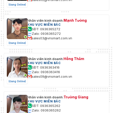
(Đang Online)
Mạnh Tường
Nhân viên kinh doanh:
KHU VỰC MIỀN BẮC
SĐT: 0936365272
Zalo: 0936365272
sales03@vnsmart.com.vn
(Đang Online)
Hồng Thắm
Nhân viên kinh doanh:
KHU VỰC MIỀN BẮC
SĐT: 0936363416
Zalo: 0936363416
sales09@vnsmart.com.vn
(Đang Online)
Trường Giang
Nhân viên kinh doanh:
KHU VỰC MIỀN BẮC
SĐT: 0936365262
Zalo: 0936365262