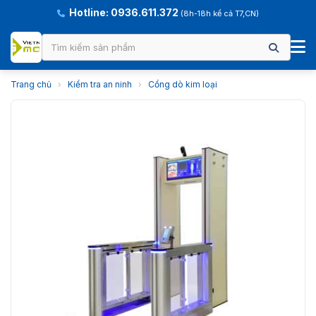
Hotline: 0936.611.372
(8h-18h kể cả T7,CN)
Trang chủ
›
Kiểm tra an ninh
›
Cổng dò kim loại