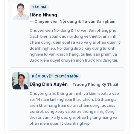
Bên cạnh đó, cổng dò an ninh này còn có các đặc điểm
TÁC GIẢ
đáng chú ý như:
Hồng Nhung
Sử dụng hệ điều hành Android, mang lại tính ổn định
Chuyên viên Nội dung & Tư vấn Sản phẩm
và khả năng mở rộng chức năng một cách mạnh mẽ.
Chuyên viên Nội dung & Tư vấn Sản phẩm, phụ
Hệ điều hành này giúp hệ thống tương thích với
trách biên soạn các nội dung về thiết bị an ninh,
chấm công, kiểm soát ra vào và giải pháp quản lý
nhiều ứng dụng và dịch vụ khác nhau, tạo nên một
doanh nghiệp. Nội dung được xây dựng từ kinh
nền tảng quản lý thông tin thông minh và hiệu quả.
nghiệm tư vấn khách hàng, tài liệu sản phẩm và
được kiểm duyệt chuyên môn trước khi đăng tải.
Được trang bị màn hình 29 inch, giúp hiển thị thông
tin một cách trực quan và rõ ràng. Người dùng có thể
dễ dàng theo dõi dữ liệu hình ảnh nhiệt, vị trí kim
KIỂM DUYỆT CHUYÊN MÔN
loại, và các thông tin so sánh danh tính một cách
Đặng Đình Xuyên
Trưởng Phòng Kỹ Thuật
nhanh chóng.
Chuyên gia hệ thống an ninh và kiểm soát ra vào
với 14 năm kinh nghiệm thực chiến. Đã tham gia
Hệ thống tích hợp chức năng đo nhiệt độ bằng hình
triển khai hàng trăm dự án chấm công, access
ảnh nhiệt, giúp việc kiểm tra nhiệt độ diễn ra nhanh
control, cổng xoay và bãi xe thông minh, đồng
chóng và chính xác. Điều này đặc biệt hữu ích trong
thời tư vấn, xử lý các giải pháp hạ tầng mạng và
các môi trường cần kiểm soát y tế chặt chẽ như bệnh
phần mềm quản lý doanh nghiệp.
viện hay sân bay.