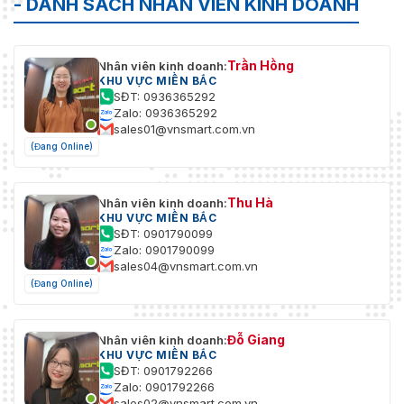
- DANH SÁCH NHÂN VIÊN KINH DOANH
Trần Hồng
Nhân viên kinh doanh:
KHU VỰC MIỀN BẮC
SĐT: 0936365292
Zalo: 0936365292
sales01@vnsmart.com.vn
(Đang Online)
Thu Hà
Nhân viên kinh doanh:
KHU VỰC MIỀN BẮC
SĐT: 0901790099
Zalo: 0901790099
sales04@vnsmart.com.vn
(Đang Online)
Đỗ Giang
Nhân viên kinh doanh:
KHU VỰC MIỀN BẮC
SĐT: 0901792266
Zalo: 0901792266
sales02@vnsmart.com.vn