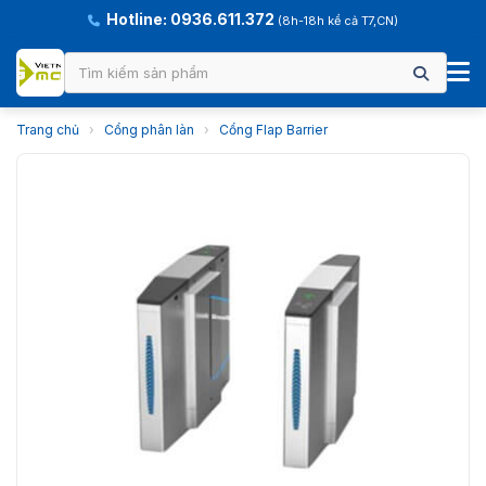
Hotline: 0936.611.372
(8h-18h kể cả T7,CN)
Trang chủ
›
Cổng phân làn
›
Cổng Flap Barrier