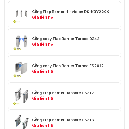
Vietnamsmart
tự hào là địa chỉ phân phối Cổng Flap
Barrier Daosafe DS311 uy tín tại Việt Nam, cung cấp giải
Cổng Flap Barrier Hikvision DS-K3Y220X
pháp kiểm soát ra vào tiên tiến và hiệu quả cho các
Giá liên hệ
doanh nghiệp và tổ chức. Chúng tôi cam kết mang đến
cho khách hàng những sản phẩm chất lượng cao, cùng
dịch vụ tư vấn, lắp đặt và bảo trì chuyên nghiệp. Nhanh
Cổng xoay Flap Barrier Turboo D242
tay liên hệ với chúng tôi để được tư vấn và nhận ưu đãi
Giá liên hệ
hấp dẫn!
Cổng xoay Flap Barrier Turboo ES2012
Giá liên hệ
Cổng Flap Barrier Daosafe DS312
Giá liên hệ
Cổng Flap Barrier Daosafe DS318
Giá liên hệ