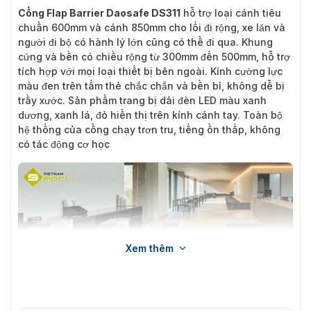
Cổng Flap Barrier Daosafe DS311
hỗ trợ loại cánh tiêu
chuẩn 600mm và cánh 850mm cho lối đi rộng, xe lăn và
người đi bộ có hành lý lớn cũng có thể đi qua. Khung
cứng và bền có chiều rộng từ 300mm đến 500mm, hỗ trợ
tích hợp với mọi loại thiết bị bên ngoài. Kính cường lực
màu đen trên tấm thẻ chắc chắn và bền bỉ, không dễ bị
trầy xước. Sản phẩm trang bị dải đèn LED màu xanh
dương, xanh lá, đỏ hiển thị trên kính cánh tay. Toàn bộ
hệ thống của cổng chạy trơn tru, tiếng ồn thấp, không
có tác động cơ học
Xem thêm