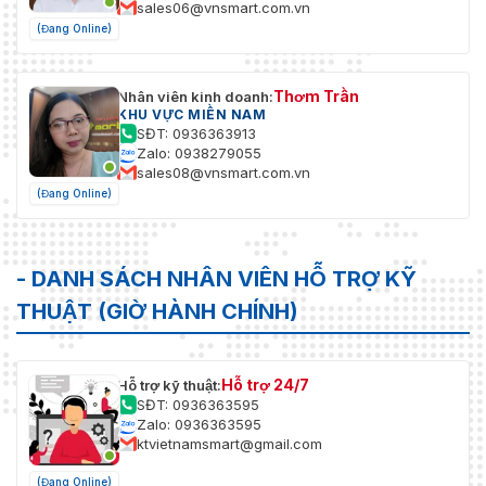
sales06@vnsmart.com.vn
(Đang Online)
Thơm Trần
Nhân viên kinh doanh:
KHU VỰC MIỀN NAM
SĐT: 0936363913
Zalo: 0938279055
sales08@vnsmart.com.vn
(Đang Online)
- DANH SÁCH NHÂN VIÊN HỖ TRỢ KỸ
THUẬT (GIỜ HÀNH CHÍNH)
Hỗ trợ 24/7
Hỗ trợ kỹ thuật:
SĐT: 0936363595
Zalo: 0936363595
ktvietnamsmart@gmail.com
(Đang Online)