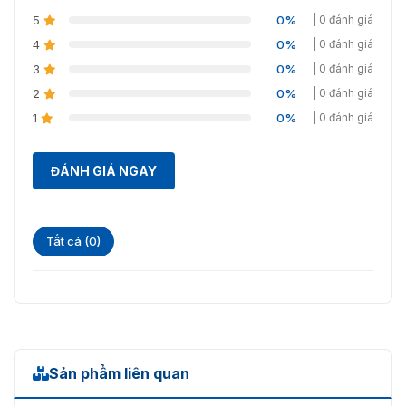
5
0%
| 0 đánh giá
Tiếp điểm khô, tín hiệu Rơ le,
Cổng Flap Barrier Daosafe DS311
Giao tiếp
4
RS485
0%
| 0 đánh giá
3
0%
| 0 đánh giá
2
0%
| 0 đánh giá
1
0%
| 0 đánh giá
ĐÁNH GIÁ NGAY
Tất cả (0)
Cổng Flap Barrier Daosafe DS311
Vietnamsmart – Địa chỉ phân phối
Sản phẩm liên quan
Daosafe DS311 uy tín