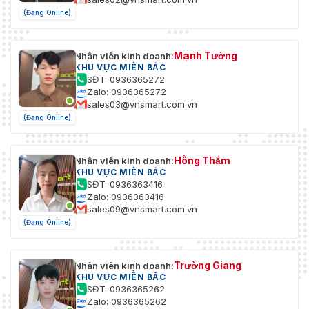
(Đang Online)
Mạnh Tường
Nhân viên kinh doanh:
KHU VỰC MIỀN BẮC
SĐT: 0936365272
Zalo: 0936365272
sales03@vnsmart.com.vn
(Đang Online)
Hồng Thắm
Nhân viên kinh doanh:
KHU VỰC MIỀN BẮC
SĐT: 0936363416
Zalo: 0936363416
sales09@vnsmart.com.vn
(Đang Online)
Trường Giang
Nhân viên kinh doanh:
KHU VỰC MIỀN BẮC
SĐT: 0936365262
Zalo: 0936365262