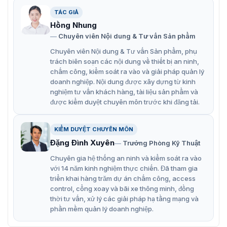
TÁC GIẢ
Hồng Nhung
Cổng Flap Barrier Daosafe DS311
Chuyên viên Nội dung & Tư vấn Sản phẩm
Chuyên viên Nội dung & Tư vấn Sản phẩm, phụ
Cổng tự động DS311 có tính năng gì?
trách biên soạn các nội dung về thiết bị an ninh,
chấm công, kiểm soát ra vào và giải pháp quản lý
Cổng xoay DS311 là giải pháp an toàn và thanh lịch để
doanh nghiệp. Nội dung được xây dựng từ kinh
kiểm soát ra vào tại các khu vực trong nhà như nhà ga,
nghiệm tư vấn khách hàng, tài liệu sản phẩm và
tòa nhà văn phòng, trung tâm thương mại. Sản phẩm có
được kiểm duyệt chuyên môn trước khi đăng tải.
thiết kế thanh lịch và trang bị nhiều tính năng vượt trội:
Khả năng mở và đóng nhanh chóng, giúp duy trì
KIỂM DUYỆT CHUYÊN MÔN
luồng người di chuyển liên tục mà không làm gián
Đặng Đình Xuyên
Trưởng Phòng Kỹ Thuật
đoạn.
Chuyên gia hệ thống an ninh và kiểm soát ra vào
Thiết kế với các tính năng bảo vệ an toàn để ngăn
với 14 năm kinh nghiệm thực chiến. Đã tham gia
chặn va chạm và đảm bảo an toàn cho người sử
triển khai hàng trăm dự án chấm công, access
control, cổng xoay và bãi xe thông minh, đồng
dụng.
thời tư vấn, xử lý các giải pháp hạ tầng mạng và
Khi phát hiện các hành vi bất thường hoặc không
phần mềm quản lý doanh nghiệp.
hợp lệ, cổng có thể phát ra âm thanh cảnh báo và tín