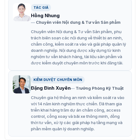
TÁC GIẢ
Hồng Nhung
Chuyên viên Nội dung & Tư vấn Sản phẩm
Chuyên viên Nội dung & Tư vấn Sản phẩm, phụ
trách biên soạn các nội dung về thiết bị an ninh,
chấm công, kiểm soát ra vào và giải pháp quản lý
doanh nghiệp. Nội dung được xây dựng từ kinh
Cổng Flap Barrier Daosafe DSN-30
nghiệm tư vấn khách hàng, tài liệu sản phẩm và
được kiểm duyệt chuyên môn trước khi đăng tải.
Đặc điểm nổi bật cổng tự động
KIỂM DUYỆT CHUYÊN MÔN
Daosafe DSN-30
Đặng Đình Xuyên
Trưởng Phòng Kỹ Thuật
Cổng Daosafe DSN-30 là một giải pháp hoàn hảo cho
Chuyên gia hệ thống an ninh và kiểm soát ra vào
các công trình cần kiểm soát ra vào một cách hiệu quả
với 14 năm kinh nghiệm thực chiến. Đã tham gia
và an toàn. Với sự kết hợp hoàn hảo giữa công nghệ
triển khai hàng trăm dự án chấm công, access
tiên tiến và thiết kế tinh tế, sản phẩm đáp ứng nhu cầu
control, cổng xoay và bãi xe thông minh, đồng
bảo mật và quản lý truy cập hiệu quả.
thời tư vấn, xử lý các giải pháp hạ tầng mạng và
phần mềm quản lý doanh nghiệp.
Cánh tay tự động khóa trong vòng 5 giây sau khi xác
thực thông tin thành công.