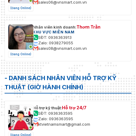
sales06@vnsmart.com.vn
(Đang Online)
Thơm Trần
Nhân viên kinh doanh:
KHU VỰC MIỀN NAM
SĐT: 0936363913
Zalo: 0938279055
sales08@vnsmart.com.vn
(Đang Online)
- DANH SÁCH NHÂN VIÊN HỖ TRỢ KỸ
THUẬT (GIỜ HÀNH CHÍNH)
Hỗ trợ 24/7
Hỗ trợ kỹ thuật:
SĐT: 0936363595
Zalo: 0936363595
ktvietnamsmart@gmail.com
(Đang Online)