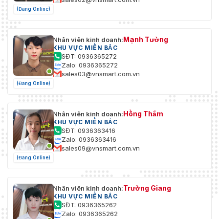
(Đang Online)
Mạnh Tường
Nhân viên kinh doanh:
KHU VỰC MIỀN BẮC
SĐT: 0936365272
Zalo: 0936365272
sales03@vnsmart.com.vn
(Đang Online)
Hồng Thắm
Nhân viên kinh doanh:
KHU VỰC MIỀN BẮC
SĐT: 0936363416
Zalo: 0936363416
sales09@vnsmart.com.vn
(Đang Online)
Trường Giang
Nhân viên kinh doanh:
KHU VỰC MIỀN BẮC
SĐT: 0936365262
Zalo: 0936365262