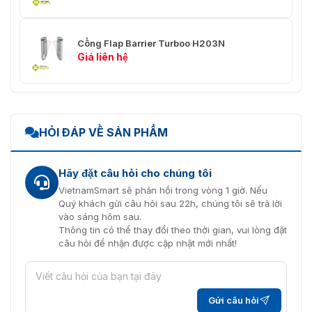
Cổng Flap Barrier Turboo H203N
Giá liên hệ
Cổng Flap Barrier Daosafe DSN-30
Mua cổng Daosafe DSN-30 chính hãng
HỎI ĐÁP VỀ SẢN PHẨM
ở đâu?
Nếu bạn đang tìm kiếm một địa chỉ phân phối uy tín cho
Hãy đặt câu hỏi cho chúng tôi
Cổng Flap Barrier DSN-30,
Vietnamsmart
là lựa chọn
VietnamSmart sẽ phản hồi trong vòng 1 giờ. Nếu
hàng đầu bạn không thể bỏ qua. Với nhiều năm kinh
Quý khách gửi câu hỏi sau 22h, chúng tôi sẽ trả lời
nghiệm, Vietnamsmart cam kết mang đến sản phẩm
vào sáng hôm sau.
chính hãng, chất lượng cao cùng dịch vụ chăm sóc
Thông tin có thể thay đổi theo thời gian, vui lòng đặt
khách hàng tận tâm. Chúng tôi tự hào là đối tác tin cậy
câu hỏi để nhận được cập nhật mới nhất!
của nhiều tổ chức và doanh nghiệp, cung cấp giải pháp
bảo mật tiên tiến với giá cả hợp lý.
Gửi câu hỏi