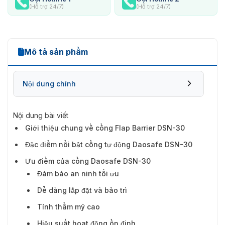
(Hỗ trợ 24/7)
(Hỗ trợ 24/7)
Mô tả sản phẩm
Nội dung chính
Nội dung bài viết
Giới thiệu chung về cổng Flap Barrier DSN-30
Đặc điểm nổi bật cổng tự động Daosafe DSN-30
Ưu điểm của cổng Daosafe DSN-30
Ưu điểm của cổng Daosafe DSN-30
Đảm bảo an ninh tối ưu
Dễ dàng lắp đặt và bảo trì
Tính thẩm mỹ cao
Hiệu suất hoạt động ổn định