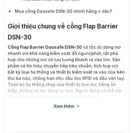
Mua cổng Daosafe DSN-30 chính hãng ở đâu?
Giới thiệu chung về cổng Flap Barrier
DSN-30
Cổng Flap Barrier Daosafe DSN-30
có tốc độ đóng mở
nhanh với khả năng kiểm soát 45 người/phút, rất phù
hợp cho những nơi có lưu lượng khách ra vào lớn. Sản
phẩm có tín hiệu chuyển tiếp tiêu chuẩn, tích hợp với
bất kỳ loại hệ thống và thiết bị kiểm soát ra vào của bên
thứ ba nào, chẳng hạn như đầu đọc RFID và dấu vân tay.
Toàn bộ hệ thống chạy của thiết bị trơn tru, tiếng ồn
thấp, không có tác động cơ học. Người dùng có thể cài
đặt mở một hướng hoặc hai hướng linh hoạt.
Xem thêm