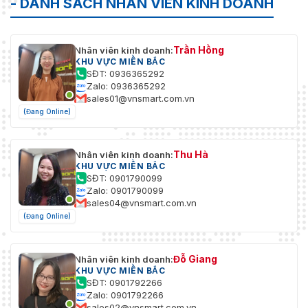
- DANH SÁCH NHÂN VIÊN KINH DOANH
Trần Hồng
Nhân viên kinh doanh:
KHU VỰC MIỀN BẮC
SĐT: 0936365292
Zalo: 0936365292
sales01@vnsmart.com.vn
(Đang Online)
Thu Hà
Nhân viên kinh doanh:
KHU VỰC MIỀN BẮC
SĐT: 0901790099
Zalo: 0901790099
sales04@vnsmart.com.vn
(Đang Online)
Đỗ Giang
Nhân viên kinh doanh:
KHU VỰC MIỀN BẮC
SĐT: 0901792266
Zalo: 0901792266
sales02@vnsmart.com.vn