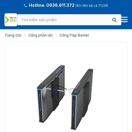
Hotline: 0936.611.372
(8h-18h kể cả T7,CN)
Trang chủ
›
Cổng phân làn
›
Cổng Flap Barrier