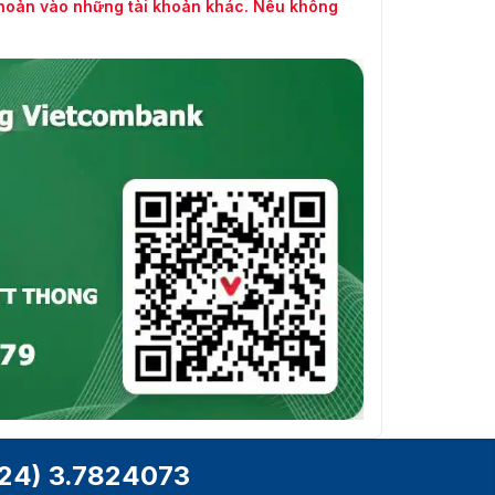
khoản vào những tài khoản khác. Nếu không
24) 3.7824073