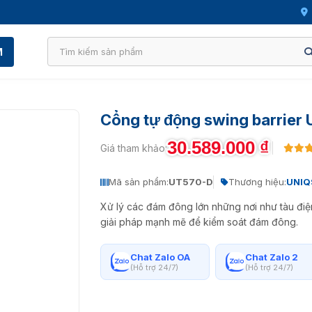
M
Cổng tự động swing barrier
30.589.000
₫
Giá tham khảo:
Mã sản phẩm:
UT570-D
Thương hiệu:
UNIQ
Xử lý các đám đông lớn những nơi như tàu đ
giải pháp mạnh mẽ để kiểm soát đám đông.
Chat Zalo OA
Chat Zalo 2
(Hỗ trợ 24/7)
(Hỗ trợ 24/7)