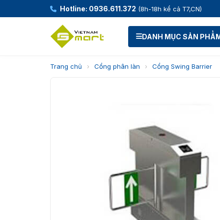
Hotline: 0936.611.372
(8h-18h kể cả T7,CN)
DANH MỤC SẢN PHẨ
Trang chủ
›
Cổng phân làn
›
Cổng Swing Barrier