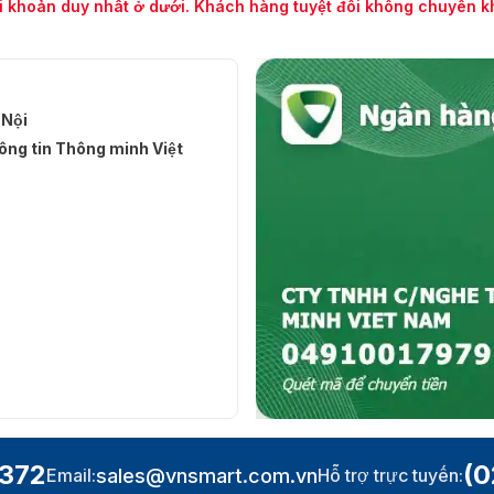
i khoản duy nhất ở dưới. Khách hàng tuyệt đối không chuyển 
 Nội
ng tin Thông minh Việt
.372
(0
sales@vnsmart.com.vn
Email:
Hỗ trợ trực tuyến: