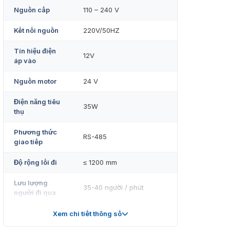
Nguồn cấp
110 – 240 V
Kết nối nguồn
220V/50HZ
Tín hiệu điện
12V
áp vào
Nguồn motor
24 V
Điện năng tiêu
35W
thụ
Phương thức
RS-485
giao tiếp
Độ rộng lối đi
≤ 1200 mm
Lưu lượng
35-40 người / phút
người đi qua
Thiết lập đi
2 chiều, 1 chiều
Xem chi tiết thông số