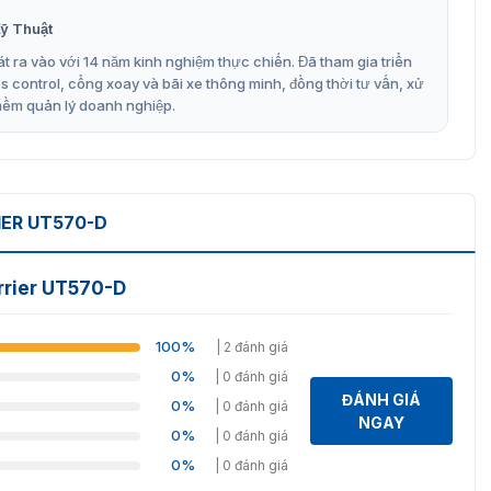
ỹ Thuật
g Swing Barrier UT570-D
t ra vào với 14 năm kinh nghiệm thực chiến. Đã tham gia triển
control, cổng xoay và bãi xe thông minh, đồng thời tư vấn, xử
t từ thép không gỉ và cánh được làm từ kính cường lực. Vẻ
mềm quản lý doanh nghiệp.
arrier Uniqscan UT570-D
8 tính năng vượt trội cho việc sử dụng model này được tốt
ER UT570-D
inh
rrier UT570-D
hiều.
i đi bộ qua lại
100%
| 2 đánh giá
ề nguồn điện
0%
| 0 đánh giá
ĐÁNH GIÁ
hiện chất lượng làm việc của người quản lý.
0%
| 0 đánh giá
NGAY
0%
| 0 đánh giá
y đầu của cửa quay
0%
| 0 đánh giá
ười sử dụng không đi qua trong một khoảng thời gian nhất