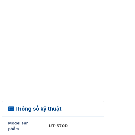
Thông số kỹ thuật
UT570-D
Model sản
UT-570D
phẩm