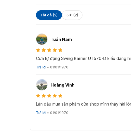
định, cửa xoay sẽ tự động khóa lại.
Chạy ổn định mà không có tiếng ồn và tác
Tất cả (2)
5★ (2)
Hãy đến với VietnamSmart để chúng tôi hỗ tr
đến bạn những
cổng swing barrier
chất lượng 
sau hoặc bạn có thể để lại thông tin trên web
Tuấn Nam
về sản phẩm cổng swing barrier gate – Hỗ tr
Cửa tự động Swing Barrier UT570-D kiểu dáng hiện
Trả lời
•
01/01/1970
Hoàng Vinh
Lần đầu mua sản phẩm cửa shop mình thấy hài lòn
Trả lời
•
01/01/1970