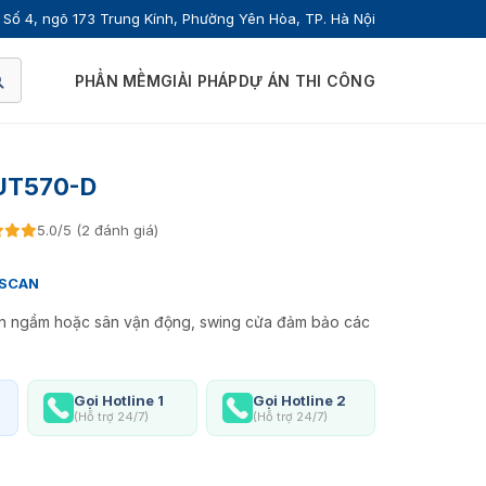
Số 4, ngõ 173 Trung Kính, Phường Yên Hòa, TP. Hà Nội
PHẦN MỀM
GIẢI PHÁP
DỰ ÁN THI CÔNG
 UT570-D
5.0/5 (2 đánh giá)
SCAN
iện ngầm hoặc sân vận động, swing cửa đảm bảo các
Gọi Hotline 1
Gọi Hotline 2
(Hỗ trợ 24/7)
(Hỗ trợ 24/7)