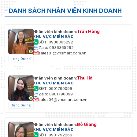
- DANH SÁCH NHÂN VIÊN KINH DOANH
Trần Hồng
Nhân viên kinh doanh:
KHU VỰC MIỀN BẮC
SĐT: 0936365292
Zalo: 0936365292
sales01@vnsmart.com.vn
(Đang Online)
Thu Hà
Nhân viên kinh doanh:
KHU VỰC MIỀN BẮC
SĐT: 0901790099
Zalo: 0901790099
sales04@vnsmart.com.vn
(Đang Online)
Đỗ Giang
Nhân viên kinh doanh:
KHU VỰC MIỀN BẮC
SĐT: 0901792266