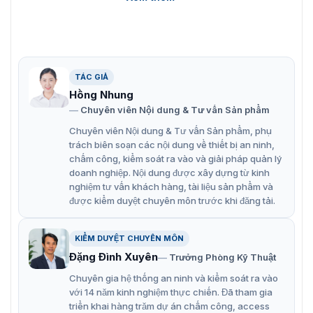
Chức năng chính cửa swing barrier
Ambon VNS-B04
TÁC GIẢ
VNS-B04 là một sản phẩm công nghệ tiên tiến, được tích
hợp
8 tính năng nổi bật
Hồng Nhung
:
Chuyên viên Nội dung & Tư vấn Sản phẩm
Kết nối đầu đọc thẻ thông minh: Cho phép kiểm soát
Chuyên viên Nội dung & Tư vấn Sản phẩm, phụ
truy cập một cách dễ dàng, an toàn và hiệu quả.
trách biên soạn các nội dung về thiết bị an ninh,
Hoạt động hai chiều: Có thể sử dụng cho cả việc vào
chấm công, kiểm soát ra vào và giải pháp quản lý
doanh nghiệp. Nội dung được xây dựng từ kinh
và ra, linh hoạt ứng dụng trong nhiều trường hợp.
nghiệm tư vấn khách hàng, tài liệu sản phẩm và
Đèn LED chỉ dẫn hướng đi: Hỗ trợ người đi bộ di
được kiểm duyệt chuyên môn trước khi đăng tải.
chuyển một cách dễ dàng và thuận tiện, tránh nhầm
lẫn.
KIỂM DUYỆT CHUYÊN MÔN
Chức năng tự động mở cửa khi mất điện: Đảm bảo an
Đặng Đình Xuyên
Trưởng Phòng Kỹ Thuật
toàn và thuận tiện trong trường hợp khẩn cấp.
Chuyên gia hệ thống an ninh và kiểm soát ra vào
với 14 năm kinh nghiệm thực chiến. Đã tham gia
Làn đi rộng rãi: Thiết kế với chiều rộng làn đi lên đến
triển khai hàng trăm dự án chấm công, access