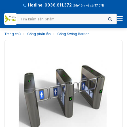
Hotline: 0936.611.372
(8h-18h kể cả T7,CN)
Trang chủ
›
Cổng phân làn
›
Cổng Swing Barrier