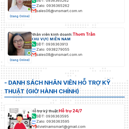
SĐT: 0936365262
Zalo: 0936365262
sales06@vnsmart.com.vn
(Đang Online)
Thơm Trần
Nhân viên kinh doanh:
KHU VỰC MIỀN NAM
SĐT: 0936363913
Zalo: 0938279055
sales08@vnsmart.com.vn
(Đang Online)
- DANH SÁCH NHÂN VIÊN HỖ TRỢ KỸ
THUẬT (GIỜ HÀNH CHÍNH)
Hỗ trợ 24/7
Hỗ trợ kỹ thuật:
SĐT: 0936363595
Zalo: 0936363595
ktvietnamsmart@gmail.com