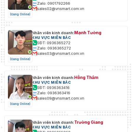
Zalo: 0901792266
sales02@vnsmart.com.vn
(Đang Online)
Mạnh Tường
Nhân viên kinh doanh:
KHU VỰC MIỀN BẮC
SĐT: 0936365272
Zalo: 0936365272
sales03@vnsmart.com.vn
(Đang Online)
Hồng Thắm
Nhân viên kinh doanh:
KHU VỰC MIỀN BẮC
SĐT: 0936363416
Zalo: 0936363416
sales09@vnsmart.com.vn
(Đang Online)
Trường Giang
Nhân viên kinh doanh:
KHU VỰC MIỀN BẮC