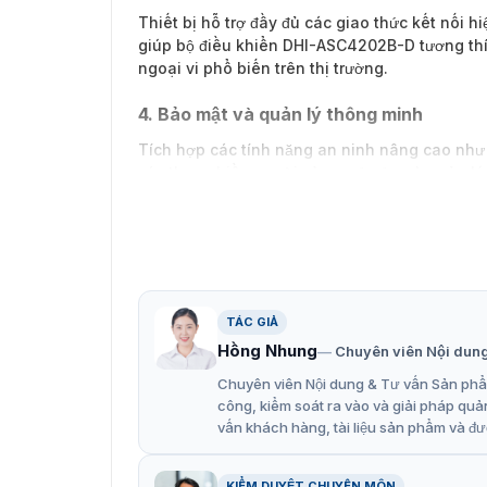
Thiết bị hỗ trợ đầy đủ các giao thức kết nối 
giúp bộ điều khiển DHI-ASC4202B-D tương thích
ngoại vi phổ biến trên thị trường.
4. Bảo mật và quản lý thông minh
Tích hợp các tính năng an ninh nâng cao như 
xác thực nhiều người cùng mở cửa và quản lý d
hoạt.
5. Khả năng mở rộng ngoại vi
Thiết bị cung cấp 8 ngõ vào báo động và 6 ngõ 
báo động, còi hú hoặc cảm biến cửa, giúp thiế
TÁC GIẢ
6. Vỏ nhựa ABS chống cháy bền bỉ
Hồng Nhung
Chuyên viên Nội dun
Được chế tạo từ vật liệu PC và ABS cao cấp,
Chuyên viên Nội dung & Tư vấn Sản phẩm
tản nhiệt tốt và vận hành ổn định trong dải n
công, kiểm soát ra vào và giải pháp quả
vấn khách hàng, tài liệu sản phẩm và đư
Bộ điều khiển Dahua DHI-ASC42
Tòa nhà văn phòng, tập đoàn lớn: Quản lý tập
KIỂM DUYỆT CHUYÊN MÔN