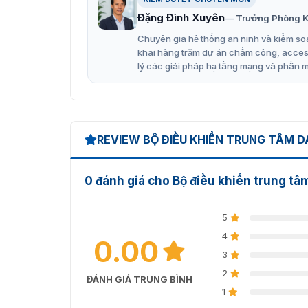
nhanh chóng qua nền tảng SmartPSS Lite hoặ
Đặng Đình Xuyên
Trưởng Phòng K
Nhà máy, xí nghiệp sản xuất: Kiểm soát chặt c
Chuyên gia hệ thống an ninh và kiểm soá
phòng kỹ thuật yêu cầu độ bảo mật và tính ổn
khai hàng trăm dự án chấm công, access 
lý các giải pháp hạ tầng mạng và phần 
Hệ thống cửa ra vào yêu cầu bảo mật 4 chiều:
mặt ngoài của 2 cửa, đảm bảo quyền kiểm soát
nhà.
REVIEW BỘ ĐIỀU KHIỂN TRUNG TÂM 
0 đánh giá cho Bộ điều khiển trung 
5
4
0.00
3
2
ĐÁNH GIÁ TRUNG BÌNH
1