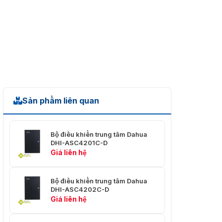
đặt
ray DIN Rail hoặc gắn nổi
Môi trường
Trong nhà (Indoor), nhiệt
hoạt động
độ từ –30 °C đến +60 °C
155.6 mm × 106.0 mm ×
Kích thước
34.1 mm
Sản phẩm liên quan
Bộ điều khiển trung tâm Dahua
DHI-ASC4201C-D
Giá liên hệ
Bộ điều khiển trung tâm Dahua
DHI-ASC4202C-D
Giá liên hệ