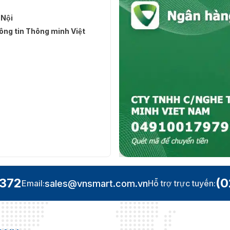
 Nội
ng tin Thông minh Việt
.372
(0
sales@vnsmart.com.vn
Email:
Hỗ trợ trực tuyến: