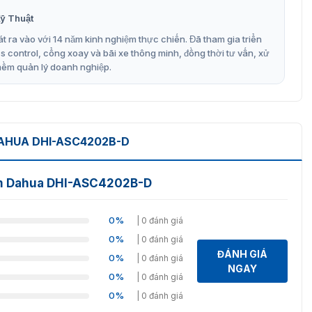
c DSS Pro.
ỹ Thuật
hẽ các lối vào ra của 2 cửa độc lập, khu vực kho bãi hoặc
t ra vào với 14 năm kinh nghiệm thực chiến. Đã tham gia triển
 định cao.
control, cổng xoay và bãi xe thông minh, đồng thời tư vấn, xử
mềm quản lý doanh nghiệp.
 Sử dụng kết hợp với các đầu đọc phụ ở cả mặt trong và
 ra vào tuyệt đối cho các khu vực nhạy cảm trong tòa
DAHUA DHI-ASC4202B-D
tâm Dahua DHI-ASC4202B-D
0%
| 0 đánh giá
0%
| 0 đánh giá
ĐÁNH GIÁ
0%
| 0 đánh giá
NGAY
0%
| 0 đánh giá
0%
| 0 đánh giá