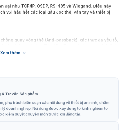
hiện đại như TCP/IP, OSDP, RS-485 và Wiegand. Điều này
 với hầu hết các loại đầu đọc thẻ, vân tay và thiết bị
chống quay vòng thẻ (Anti-passback), xác thực đa yếu tố,
anh sách đen/trắng (Blocklist/Trusted List) một cách linh
Xem thêm
ra (relay), hỗ trợ linh hoạt cho việc kết nối các hệ thống
t kế hệ thống tùy chỉnh theo nhu cầu thực tế.
g & Tư vấn Sản phẩm
 bộ điều khiển DHI-ASC4202B-D đảm bảo độ bền cơ học cao,
, phụ trách biên soạn các nội dung về thiết bị an ninh, chấm
hiệt độ rộng từ -30°C đến +60°C.
n lý doanh nghiệp. Nội dung được xây dựng từ kinh nghiệm tư
ợc kiểm duyệt chuyên môn trước khi đăng tải.
02B-D phù hợp lắp đặt ở đâu?
 trung hàng nghìn nhân sự với khả năng đồng bộ dữ liệu