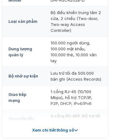
Model
DHI-ASC4202B-D
Bộ điều khiển trung tâm 2
cửa, 2 chiều (Two-door,
Loại sản phẩm
Two-way Access
Controller)
100.000 người dùng,
Dung lượng
100.000 mật khẩu,
quản lý
100.000 thẻ, 10.000 vân
tay
Lưu trữ tối đa 500.000
Bộ nhớ sự kiện
bản ghi (Access Records)
1 cổng RJ-45 (10/100
Giao tiếp
Mbps), hỗ trợ TCP/IP,
mạng
P2P, DHCP, IPv4/IPv6
4 cổng RS-485 (hỗ trợ tối
Giao tiếp đầu
đa 4 đầu đọc phụ), 4
đọc
cổng Wiegand
Xem chi tiết thông số