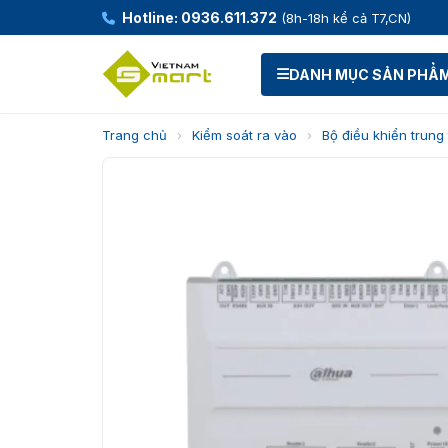
Hotline: 0936.611.372
(8h-18h kể cả T7,CN)
DANH MỤC SẢN PHẨ
Trang chủ
›
Kiểm soát ra vào
›
Bộ điều khiển trung