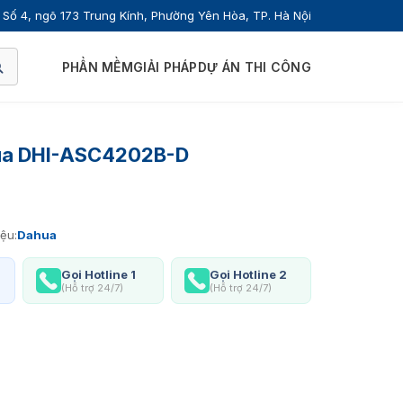
Số 4, ngõ 173 Trung Kính, Phường Yên Hòa, TP. Hà Nội
PHẦN MỀM
GIẢI PHÁP
DỰ ÁN THI CÔNG
hua DHI-ASC4202B-D
ệu:
Dahua
Gọi Hotline 1
Gọi Hotline 2
(Hỗ trợ 24/7)
(Hỗ trợ 24/7)