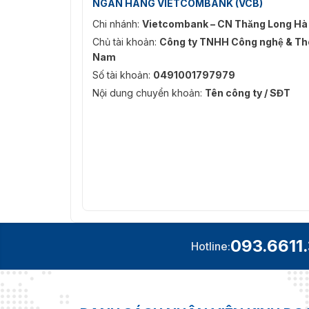
NGÂN HÀNG VIETCOMBANK (VCB)
Chi nhánh:
Vietcombank – CN Thăng Long Hà
Chủ tài khoản:
Công ty TNHH Công nghệ & Thô
Nam
Số tài khoản:
0491001797979
Nội dung chuyển khoản:
Tên công ty / SĐT
093.6611
Hotline: