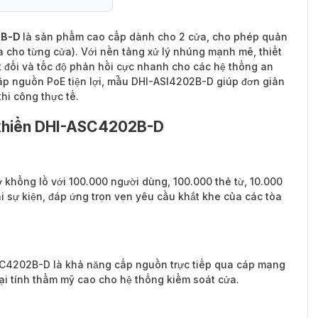
2B-D
là sản phẩm cao cấp dành cho 2 cửa, cho phép quản
ra cho từng cửa). Với nền tảng xử lý nhúng mạnh mẽ, thiết
 đối và tốc độ phản hồi cực nhanh cho các hệ thống an
cấp nguồn PoE tiện lợi, mẫu DHI-ASI4202B-D giúp đơn giản
hi công thực tế.
u khiển DHI-ASC4202B-D
khổng lồ với 100.000 người dùng, 100.000 thẻ từ, 10.000
i sự kiện, đáp ứng trọn vẹn yêu cầu khắt khe của các tòa
SC4202B-D là khả năng cấp nguồn trực tiếp qua cáp mạng
 lại tính thẩm mỹ cao cho hệ thống kiểm soát cửa.