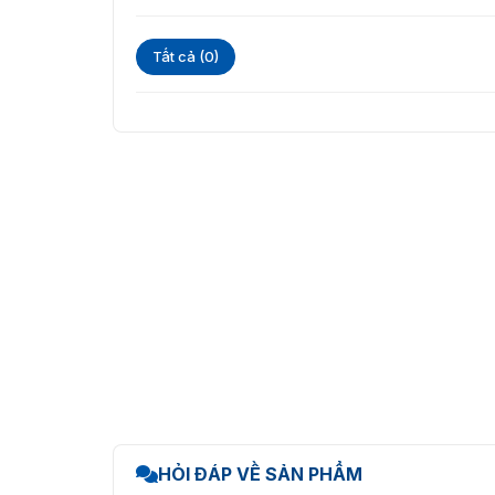
Tất cả (0)
HỎI ĐÁP VỀ SẢN PHẨM