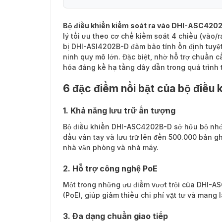
Bộ điều khiển kiểm soát ra vào DHI-ASC420
lý tối ưu theo cơ chế kiểm soát 4 chiều (vào/
bị DHI-ASI4202B-D đảm bảo tính ổn định tuyệt
ninh quy mô lớn. Đặc biệt, nhờ hỗ trợ chuẩn 
hóa đáng kể hạ tầng dây dẫn trong quá trình t
6 đặc điểm nổi bật của bộ điề
1. Khả năng lưu trữ ấn tượng
Bộ điều khiển DHI-ASC4202B-D sở hữu bộ nhớ 
dấu vân tay và lưu trữ lên đến 500.000 bản gh
nhà văn phòng và nhà máy.
2. Hỗ trợ công nghệ PoE
Một trong những ưu điểm vượt trội của DHI-A
(PoE), giúp giảm thiểu chi phí vật tư và mang
3. Đa dạng chuẩn giao tiếp