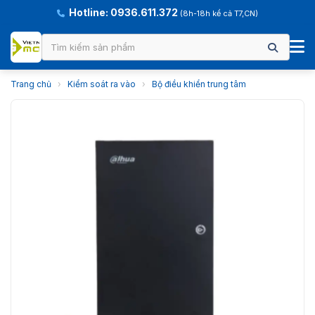
Hotline: 0936.611.372
(8h-18h kể cả T7,CN)
Trang chủ
›
Kiểm soát ra vào
›
Bộ điều khiển trung tâm