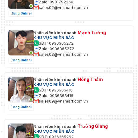
Zalo: 0901792266
sales02@vnsmart.com.vn
(Đang Online)
Mạnh Tường
Nhân viên kinh doanh:
KHU VỰC MIỀN BẮC
SĐT: 0936365272
Zalo: 0936365272
sales03@vnsmart.com.vn
(Đang Online)
Hồng Thắm
Nhân viên kinh doanh:
KHU VỰC MIỀN BẮC
SĐT: 0936363416
Zalo: 0936363416
sales09@vnsmart.com.vn
(Đang Online)
Trường Giang
Nhân viên kinh doanh:
KHU VỰC MIỀN BẮC
SĐT: 0936365262