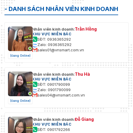
- DANH SÁCH NHÂN VIÊN KINH DOANH
Trần Hồng
Nhân viên kinh doanh:
KHU VỰC MIỀN BẮC
SĐT: 0936365292
Zalo: 0936365292
sales01@vnsmart.com.vn
(Đang Online)
Thu Hà
Nhân viên kinh doanh:
KHU VỰC MIỀN BẮC
SĐT: 0901790099
Zalo: 0901790099
sales04@vnsmart.com.vn
(Đang Online)
Đỗ Giang
Nhân viên kinh doanh:
KHU VỰC MIỀN BẮC
SĐT: 0901792266