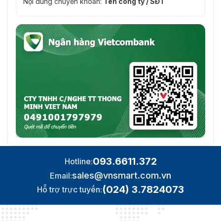
Nội dung chuyển khoản:
Tên công ty / SĐT
093.6611.372
Hotline:
sales@vnsmart.com.vn
Email:
(024) 3.7824073
Hỗ trợ trực tuyến: