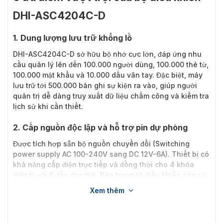
DHI-ASC4204C-D
1. Dung lượng lưu trữ khổng lồ
DHI-ASC4204C-D sở hữu bộ nhớ cực lớn, đáp ứng nhu
cầu quản lý lên đến 100.000 người dùng, 100.000 thẻ từ,
100.000 mật khẩu và 10.000 dấu vân tay. Đặc biệt, máy
lưu trữ tới 500.000 bản ghi sự kiện ra vào, giúp người
quản trị dễ dàng truy xuất dữ liệu chấm công và kiểm tra
lịch sử khi cần thiết.
2. Cấp nguồn độc lập và hỗ trợ pin dự phòng
Được tích hợp sẵn bộ nguồn chuyển đổi (Switching
power supply AC 100-240V sang DC 12V-6A). Thiết bị có
khả năng cấp điện trực tiếp và đồng thời cho 4 khóa
điện từ và 8 đầu đọc thẻ. Bên trong tủ điều khiển còn có
không gian chờ để lắp đặt bình ắc quy dự phòng, giúp hệ
Xem thêm
thống tiếp tục hoạt động trơn tru ngay cả khi mất điện
lưới.