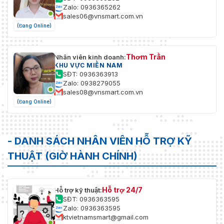
Zalo: 0936365262
sales06@vnsmart.com.vn
(Đang Online)
Thơm Trần
Nhân viên kinh doanh:
KHU VỰC MIỀN NAM
SĐT: 0936363913
Zalo: 0938279055
sales08@vnsmart.com.vn
(Đang Online)
- DANH SÁCH NHÂN VIÊN HỖ TRỢ KỸ
THUẬT (GIỜ HÀNH CHÍNH)
Hỗ trợ 24/7
Hỗ trợ kỹ thuật:
SĐT: 0936363595
Zalo: 0936363595
ktvietnamsmart@gmail.com