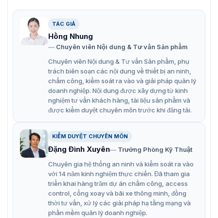
3. Phương thức xác thực linh hoạt
DHI-ASC4204C-D hỗ trợ đa dạng cách thức mở cửa: thẻ
TÁC GIẢ
từ, mật khẩu, vân tay, mã QR và điều khiển từ xa. Chức
Hồng Nhung
năng xác thực đa yếu tố cho phép kết hợp nhiều phương
Chuyên viên Nội dung & Tư vấn Sản phẩm
thức cùng lúc để nâng cấp độ an toàn cho các căn
phòng quan trọng.
Chuyên viên Nội dung & Tư vấn Sản phẩm, phụ
trách biên soạn các nội dung về thiết bị an ninh,
4. Khả năng kết nối mở rộng mạnh mẽ
chấm công, kiểm soát ra vào và giải pháp quản lý
doanh nghiệp. Nội dung được xây dựng từ kinh
Bảng mạch cung cấp tới 9 cổng RS-485 (8 cổng cho đầu
nghiệm tư vấn khách hàng, tài liệu sản phẩm và
đọc, 1 cổng mở rộng) và 8 ngõ vào Wiegand. Ngõ vào/ra
được kiểm duyệt chuyên môn trước khi đăng tải.
báo động có thể được mở rộng lên 8 kênh thông qua
module ngoại vi, đáp ứng hoàn hảo việc tích hợp thêm
KIỂM DUYỆT CHUYÊN MÔN
hệ thống còi hú, cảm biến hay camera giám sát.
Đặng Đình Xuyên
Trưởng Phòng Kỹ Thuật
5. Tính năng an ninh và liên kết báo cháy thông
Chuyên gia hệ thống an ninh và kiểm soát ra vào
minh
với 14 năm kinh nghiệm thực chiến. Đã tham gia
triển khai hàng trăm dự án chấm công, access
Thiết bị DHI-ASC4204C-D sở hữu các tính năng bảo mật
control, cổng xoay và bãi xe thông minh, đồng
tối tân như: chống quay vòng thẻ (Anti-passback), khóa
thời tư vấn, xử lý các giải pháp hạ tầng mạng và
liên động nhiều cửa (Multi-door interlock). Đặc biệt, tính
phần mềm quản lý doanh nghiệp.