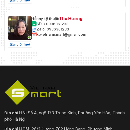
(Đang Online)
Thu Hương
Hỗ trợ kỹ thuật:
SĐT: 0936361233
Zalo: 0936361233
ktvietnamsmart@gmail.com
(Đang Online)
Địa chỉ HN:
Số 4, ngõ 173 Trung Kính, Phường Yên Hòa, Thành
phố Hà Nội
Địa chỉ HCM:
26/2 Đường 702 Hồng Bàng, Phường Minh