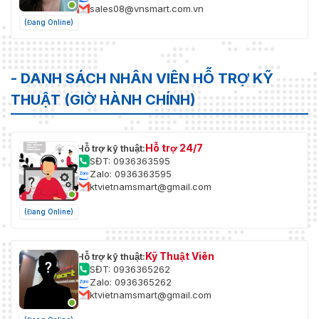
sales08@vnsmart.com.vn
(Đang Online)
- DANH SÁCH NHÂN VIÊN HỖ TRỢ KỸ
THUẬT (GIỜ HÀNH CHÍNH)
Hỗ trợ 24/7
Hỗ trợ kỹ thuật:
SĐT: 0936363595
Zalo: 0936363595
ktvietnamsmart@gmail.com
(Đang Online)
Kỹ Thuật Viên
Hỗ trợ kỹ thuật:
SĐT: 0936365262
Zalo: 0936365262
ktvietnamsmart@gmail.com