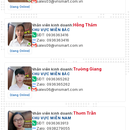
sales03@vnsmart.com.vn
(Đang Online)
Hồng Thắm
Nhân viên kinh doanh:
KHU VỰC MIỀN BẮC
SĐT: 0936363416
Zalo: 0936363416
sales09@vnsmart.com.vn
(Đang Online)
Trường Giang
Nhân viên kinh doanh:
KHU VỰC MIỀN BẮC
SĐT: 0936365262
Zalo: 0936365262
sales06@vnsmart.com.vn
(Đang Online)
Thơm Trần
Nhân viên kinh doanh:
KHU VỰC MIỀN NAM
SĐT: 0936363913
Zalo: 0938279055