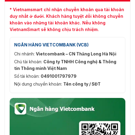
* Vietnamsmart chỉ nhận chuyển khoản qua tài khoản
duy nhất ở dưới. Khách hàng tuyệt đối không chuyển
khoản vào những tài khoản khác. Nếu không
VietnamSmart sẽ không chịu trách nhiệm.
NGÂN HÀNG VIETCOMBANK (VCB)
Chi nhánh:
Vietcombank – CN Thăng Long Hà Nội
Chủ tài khoản:
Công ty TNHH Công nghệ & Thông
tin Thông minh Việt Nam
Số tài khoản:
0491001797979
Nội dung chuyển khoản:
Tên công ty / SĐT