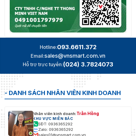
093.6611.372
Hotline:
sales@vnsmart.com.vn
Email:
(024) 3.7824073
Hỗ trợ trực tuyến:
- DANH SÁCH NHÂN VIÊN KINH DOANH
Trần Hồng
Nhân viên kinh doanh:
KHU VỰC MIỀN BẮC
SĐT: 0936365292
Zalo: 0936365292
sales01@vnsmart.com.vn