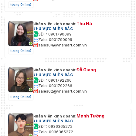
(Đang Online)
Thu Hà
Nhân viên kinh doanh:
KHU VỰC MIỀN BẮC
SĐT: 0901790099
Zalo: 0901790099
sales04@vnsmart.com.vn
(Đang Online)
Đỗ Giang
Nhân viên kinh doanh:
KHU VỰC MIỀN BẮC
SĐT: 0901792266
Zalo: 0901792266
sales02@vnsmart.com.vn
(Đang Online)
Mạnh Tường
Nhân viên kinh doanh:
KHU VỰC MIỀN BẮC
SĐT: 0936365272
Zalo: 0936365272