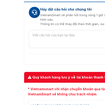
Sự hài lòng của khách hàng về sản phẩm là độ
Hãy đặt câu hỏi cho chúng tôi
tôi theo số hotline: 0936611372 để nhận tư v
VietnamSmart sẽ phản hồi trong vòng 1 giờ. 
nghiệp, hỗ trợ giải đáp thắc mắc về sản phẩm
hôm sau.
Thông tin có thể thay đổi theo thời gian, vu
Quý khách hàng lưu ý về tài khoản thanh 
* Vietnamsmart chỉ nhận chuyển khoản qua tà
VietnamSmart sẽ không chịu trách nhiệm.