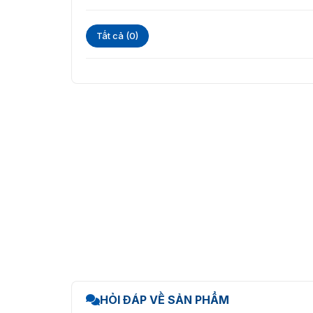
Tất cả (0)
HỎI ĐÁP VỀ SẢN PHẨM
Đầu đọc thẻ cảm ứng ZKTeco 