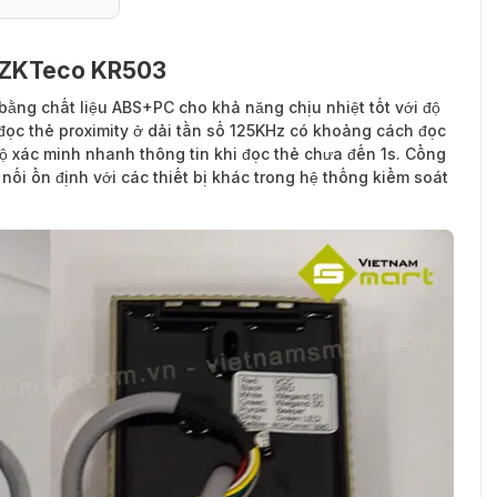
g ZKTeco KR503
ằng chất liệu ABS+PC cho khả năng chịu nhiệt tốt với độ
đọc thẻ proximity ở dải tần số 125KHz có khoảng cách đọc
ộ xác minh nhanh thông tin khi đọc thẻ chưa đến 1s. Cổng
nối ổn định với các thiết bị khác trong hệ thống kiểm soát