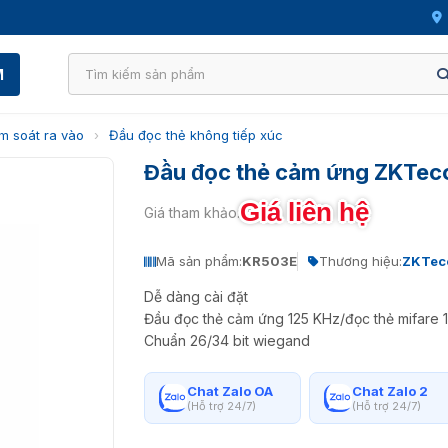
M
m soát ra vào
›
Đầu đọc thẻ không tiếp xúc
Đầu đọc thẻ cảm ứng ZKTe
Giá liên hệ
Giá tham khảo:
Mã sản phẩm:
KR503E
Thương hiệu:
ZKTec
Dễ dàng cài đặt
Đầu đọc thẻ cảm ứng 125 KHz/đọc thẻ mifare 
Chuẩn 26/34 bit wiegand
Chat Zalo OA
Chat Zalo 2
(Hỗ trợ 24/7)
(Hỗ trợ 24/7)