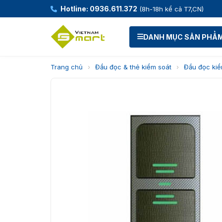
Hotline: 0936.611.372
(8h-18h kể cả T7,CN)
DANH MỤC SẢN PHẨ
Trang chủ
›
Đầu đọc & thẻ kiểm soát
›
Đầu đọc kiể