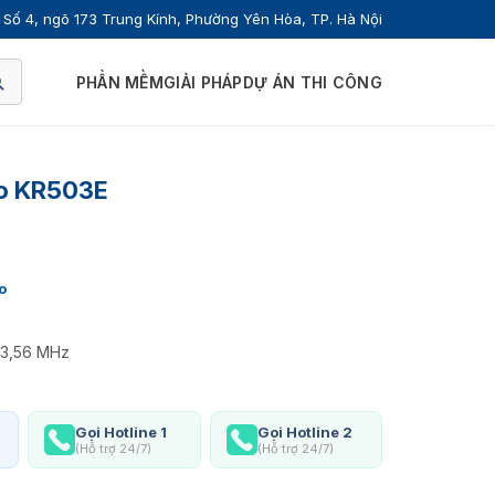
Số 4, ngõ 173 Trung Kính, Phường Yên Hòa, TP. Hà Nội
PHẦN MỀM
GIẢI PHÁP
DỰ ÁN THI CÔNG
co KR503E
o
13,56 MHz
Gọi Hotline 1
Gọi Hotline 2
(Hỗ trợ 24/7)
(Hỗ trợ 24/7)