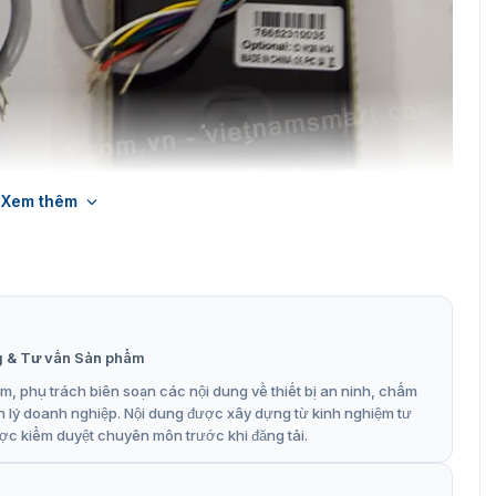
Xem thêm
u đọc thẻ cảm ứng ZKTeco KR503E
ẻ KR503E
g & Tư vấn Sản phẩm
cung cấp trên thị trường với giá rẻ cùng những ưu đãi
đánh giá là giải pháp tối ưu cho quản lý ra vào, kiểm soát
, phụ trách biên soạn các nội dung về thiết bị an ninh, chấm
ậy, KR503E nổi bật với những ưu điểm như:
n lý doanh nghiệp. Nội dung được xây dựng từ kinh nghiệm tư
ợc kiểm duyệt chuyên môn trước khi đăng tải.
với tiêu chuẩn bảo vệ IP65 bền bỉ, có khả năng chống
5°C.