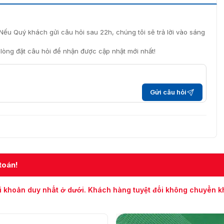
ng lực để chúng tôi phát triển hơn nữa. Liên hệ với chúng
ấn miễn phí và nhanh nhất từ đội tư vấn viên chuyên
Nếu Quý khách gửi câu hỏi sau 22h, chúng tôi sẽ trả lời vào sáng
 ZK KR-503E!!!
i lòng đặt câu hỏi để nhận được cập nhật mới nhất!
Gửi câu hỏi
toán!
i khoản duy nhất ở dưới. Khách hàng tuyệt đối không chuyển 