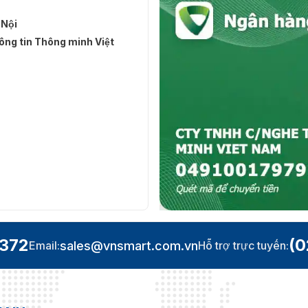
 Nội
ng tin Thông minh Việt
.372
(0
sales@vnsmart.com.vn
Email:
Hỗ trợ trực tuyến: