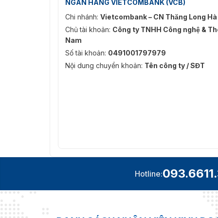
NGÂN HÀNG VIETCOMBANK (VCB)
Chi nhánh:
Vietcombank – CN Thăng Long Hà
Chủ tài khoản:
Công ty TNHH Công nghệ & Thô
Nam
Số tài khoản:
0491001797979
Nội dung chuyển khoản:
Tên công ty / SĐT
093.6611
Hotline: