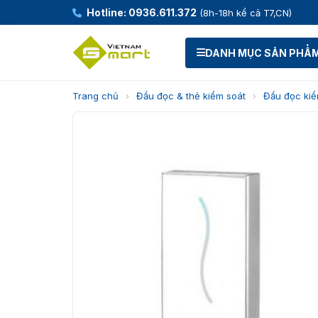
Hotline: 0936.611.372
(8h-18h kể cả T7,CN)
DANH MỤC SẢN PHẨ
Trang chủ
›
Đầu đọc & thẻ kiểm soát
›
Đầu đọc kiể