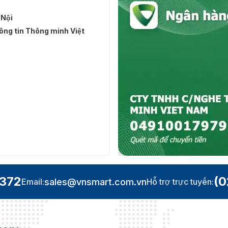
 Nội
ng tin Thông minh Việt
.372
(0
sales@vnsmart.com.vn
Email:
Hỗ trợ trực tuyến: