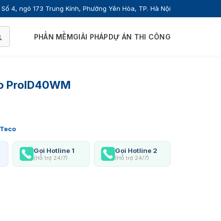
Số 4, ngõ 173 Trung Kính, Phường Yên Hòa, TP. Hà Nội
PHẦN MỀM
GIẢI PHÁP
DỰ ÁN THI CÔNG
co ProID40WM
Teco
Gọi Hotline 1
Gọi Hotline 2
(Hỗ trợ 24/7)
(Hỗ trợ 24/7)