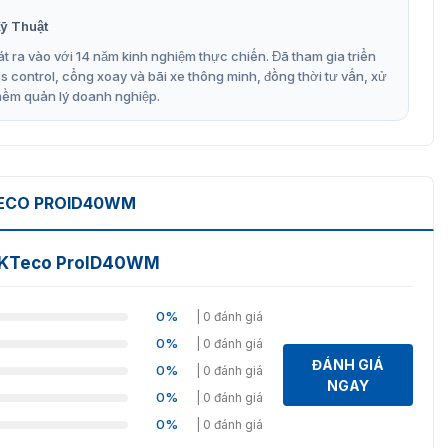
hẻ.
ỹ Thuật
t ra vào với 14 năm kinh nghiệm thực chiến. Đã tham gia triển
huẩn IP65, phù hợp để sử dụng trong nhà và ngoài trời
control, cổng xoay và bãi xe thông minh, đồng thời tư vấn, xử
ểm soát ra vào.
mềm quản lý doanh nghiệp.
Teco ProID40WM chính hãng
h hãng
Đầu đọc thẻ cảm ứng ZKTeco ProID40WM
. Thiết bị
 lượng với mức giá cạnh tranh. Cùng chế độ bảo hành 12
TECO PROID40WM
ản phẩm của chúng tôi để được yên tâm không lo mua
 ZKTeco ProID40WM
 miễn phí và nhanh nhất về thiết bị đọc thẻ ZKTeco
t bị!!!
0%
| 0 đánh giá
0%
| 0 đánh giá
ĐÁNH GIÁ
0%
| 0 đánh giá
NGAY
0%
| 0 đánh giá
0%
| 0 đánh giá