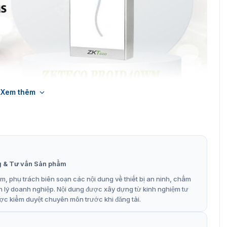
Xem thêm
 đọc thẻ ZKTeco ProID40WM
h năng công nghệ hiện đại mang đến quá trình quản lý
g & Tư vấn Sản phẩm
ư 125KHz EM, 13,56MHz IC, DESFire, FeliCa hoặc Legic.
, phụ trách biên soạn các nội dung về thiết bị an ninh, chấm
iúp tăng tính tiện ích và hiệu quả truy cập.
n lý doanh nghiệp. Nội dung được xây dựng từ kinh nghiệm tư
ợc kiểm duyệt chuyên môn trước khi đăng tải.
 nhiều không gian khác nhau.
 chính xác và nhanh chóng với tốc độ ≤ 300ms