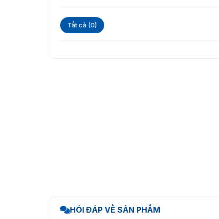
Tất cả (0)
HỎI ĐÁP VỀ SẢN PHẨM