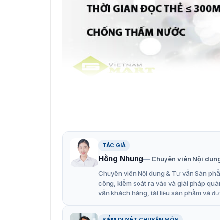
Tính năng nổi bật của thiết bị
ZKTeco ProID40WM
được cung cấp nhiều tín
nhân sự, kiểm soát ra vào trở nên tối ưu:
TÁC GIẢ
Dễ dàng lắp đặt và sử dụng.
Hồng Nhung
Chuyên viên Nội dun
Hỗ trợ các loại thẻ cảm ứng tiêu chuẩn nh
Chuyên viên Nội dung & Tư vấn Sản phẩm
Khoảng cách đọc thẻ đa dạng lên đến 5cm, g
công, kiểm soát ra vào và giải pháp quả
vấn khách hàng, tài liệu sản phẩm và đư
Thiết kế nhỏ gọn, trang nhã, phù hợp với
Tích hợp công nghệ hiện đại giúp đọc thẻ
KIỂM DUYỆT CHUYÊN MÔN