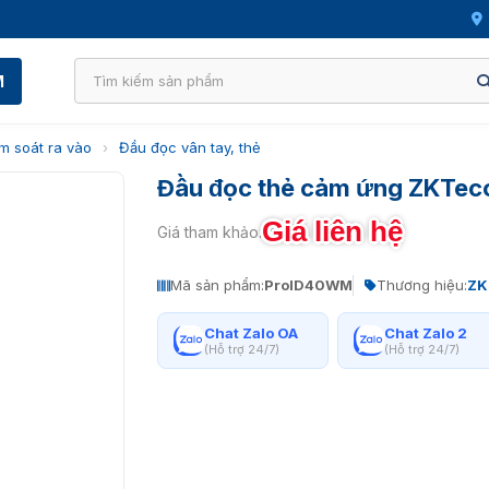
M
m soát ra vào
›
Đầu đọc vân tay, thẻ
Đầu đọc thẻ cảm ứng ZKTe
Giá liên hệ
Giá tham khảo:
Mã sản phẩm:
ProID40WM
Thương hiệu:
ZK
Chat Zalo OA
Chat Zalo 2
(Hỗ trợ 24/7)
(Hỗ trợ 24/7)