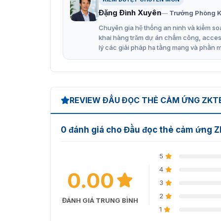
Đèn LED màu trắng để báo trạng thái đọc t
Đặng Đình Xuyên
Trưởng Phòng K
Chuyên gia hệ thống an ninh và kiểm soá
Khả năng chống thấm nước tốt theo tiêu c
khai hàng trăm dự án chấm công, access 
Đảm bảo tính bảo mật cao cho hệ thống ki
lý các giải pháp hạ tầng mạng và phần 
Địa điểm cung cấp thiết bị ZK
VietnamSmart – địa chỉ uy tín cung cấp chín
được nhập trực tiếp từ ZKTeco. Đảm bảo chất
REVIEW ĐẦU ĐỌC THẺ CẢM ỨNG ZK
tháng theo quy định. Thế nên, khi mua các s
nhầm hàng giả.
0 đánh giá cho Đầu đọc thẻ cảm ứng
Liên hệ với chúng tôi để nhận tư vấn – hỗ trợ
ProID40WM – Báo giá ưu đãi khi mua nhiều thiế
5
4
0.00
3
2
ĐÁNH GIÁ TRUNG BÌNH
1