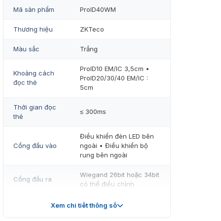
Mã sản phẩm
ProID40WM
Thương hiệu
ZKTeco
Màu sắc
Trắng
ProID10 EM/IC 3,5cm •
Khoảng cách
ProID20/30/40 EM/IC :
đọc thẻ
5cm
Thời gian đọc
≤ 300ms
thẻ
Điều khiển đèn LED bên
Cổng đầu vào
ngoài • Điều khiển bộ
rung bên ngoài
Wiegand 26bit hoặc 34bit
Cổng đầu ra
có thể điều chỉnh
Hiển thị đèn
Đèn chờ màu trắng nhấp
Xem chi tiết thông số
LED
nháy