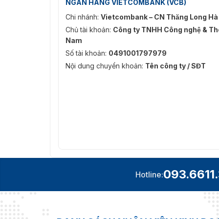
NGÂN HÀNG VIETCOMBANK (VCB)
Chi nhánh:
Vietcombank – CN Thăng Long Hà
Chủ tài khoản:
Công ty TNHH Công nghệ & Thô
Nam
Số tài khoản:
0491001797979
Nội dung chuyển khoản:
Tên công ty / SĐT
093.6611
Hotline: