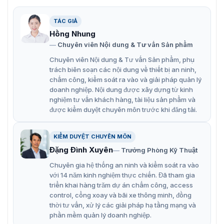
tạo từ những nguyên vật liệu rất chắc chắn và rất bền bỉ.
Đi kèm với đó là công nghệ chống sao chép hiệu quả
được hãng ZKTeco tích hợp mới nhất. Chính vì vậy mà
TÁC GIẢ
sản phẩm SKW-HA được giới chuyên gia an ninh đánh
Hồng Nhung
giá rất cao và được khuyên dùng cho hệ thống kiểm
Chuyên viên Nội dung & Tư vấn Sản phẩm
soát cửa.
Chuyên viên Nội dung & Tư vấn Sản phẩm, phụ
Thiết bị SKW-HA còn là dòng đầu đọc thẻ công nghệ
trách biên soạn các nội dung về thiết bị an ninh,
chấm công, kiểm soát ra vào và giải pháp quản lý
cao thuận lợi cho việc đọc thẻ được chuẩn xác, xác
doanh nghiệp. Nội dung được xây dựng từ kinh
minh nhanh thông tin
nghiệm tư vấn khách hàng, tài liệu sản phẩm và
được kiểm duyệt chuyên môn trước khi đăng tải.
Phù hợp với mọi hệ thống kiểm soát cửa hiện đại và
mới nhất.
KIỂM DUYỆT CHUYÊN MÔN
Vỏ ngoài bằng kim loại nên có độ bền lớn và tuổi thọ
Đặng Đình Xuyên
Trưởng Phòng Kỹ Thuật
theo thời gian cũng rất cao.
Chuyên gia hệ thống an ninh và kiểm soát ra vào
Đạt chuẩn IP65 về độ cống nước và chống bụi bẩn.
với 14 năm kinh nghiệm thực chiến. Đã tham gia
Có thể lắp đặt trong nhà hoặc ngoài tròi mà không
triển khai hàng trăm dự án chấm công, access
control, cổng xoay và bãi xe thông minh, đồng
cần mái che.
thời tư vấn, xử lý các giải pháp hạ tầng mạng và
Đèn LED hiển thị trạng thái đống mở rõ ràng.
phần mềm quản lý doanh nghiệp.