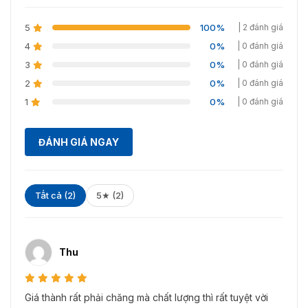
tôi để được hỗ trợ và tư vấn thêm về mọi thắc mắc của
bạn qua số hotline: 0936611372 !!!
5
100%
| 2 đánh giá
4
0%
| 0 đánh giá
3
0%
| 0 đánh giá
2
0%
| 0 đánh giá
1
0%
| 0 đánh giá
ĐÁNH GIÁ NGAY
Tất cả (2)
5★ (2)
Thu
Giá thành rất phải chăng mà chất lượng thì rất tuyệt vời