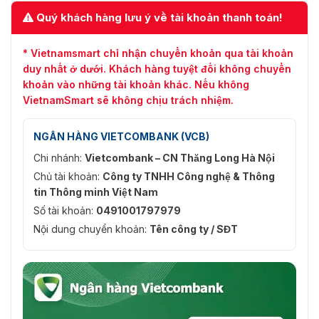
Quý khách hàng lưu ý về tài khoản thanh toán!
* Vietnamsmart chỉ nhận chuyển khoản qua tài khoản
duy nhất ở dưới. Khách hàng tuyệt đối không chuyển
khoản vào những tài khoản khác. Nếu không
VietnamSmart sẽ không chịu trách nhiệm.
NGÂN HÀNG VIETCOMBANK (VCB)
Chi nhánh:
Vietcombank – CN Thăng Long Hà Nội
Chủ tài khoản:
Công ty TNHH Công nghệ & Thông
tin Thông minh Việt Nam
Số tài khoản:
0491001797979
Nội dung chuyển khoản:
Tên công ty / SĐT