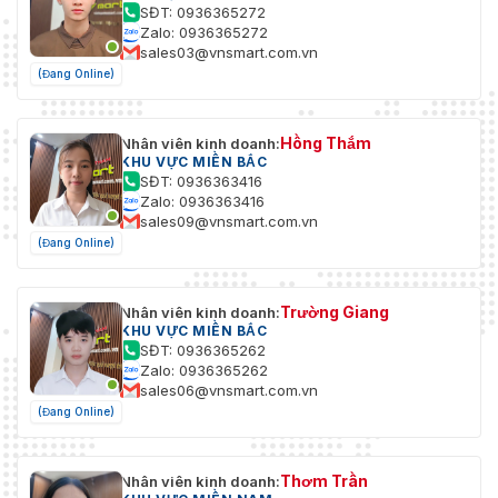
SĐT: 0936365272
Zalo: 0936365272
sales03@vnsmart.com.vn
(Đang Online)
Hồng Thắm
Nhân viên kinh doanh:
KHU VỰC MIỀN BẮC
SĐT: 0936363416
Zalo: 0936363416
sales09@vnsmart.com.vn
(Đang Online)
Trường Giang
Nhân viên kinh doanh:
KHU VỰC MIỀN BẮC
SĐT: 0936365262
Zalo: 0936365262
sales06@vnsmart.com.vn
(Đang Online)
Thơm Trần
Nhân viên kinh doanh: