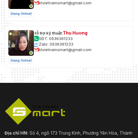
ktvietnamsmart@gmail.com
(Đang Online)
Thu Hương
Hỗ trợ kỹ thuật:
SĐT: 0936361233
Zalo: 0936361233
ktvietnamsmart@gmail.com
(Đang Online)
Địa chỉ HN:
Số 4, ngõ 173 Trung Kính, Phường Yên Hòa, Thành