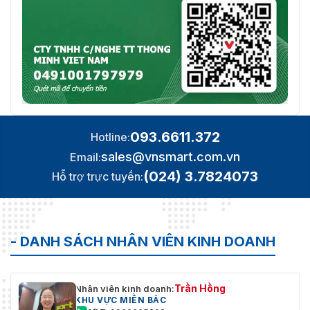
093.6611.372
Hotline:
sales@vnsmart.com.vn
Email:
(024) 3.7824073
Hỗ trợ trực tuyến:
- DANH SÁCH NHÂN VIÊN KINH DOANH
Trần Hồng
Nhân viên kinh doanh:
KHU VỰC MIỀN BẮC