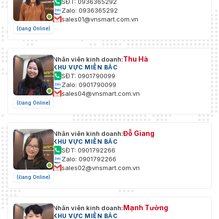
SĐT: 0936365292
Zalo: 0936365292
sales01@vnsmart.com.vn
(Đang Online)
Thu Hà
Nhân viên kinh doanh:
KHU VỰC MIỀN BẮC
SĐT: 0901790099
Zalo: 0901790099
sales04@vnsmart.com.vn
(Đang Online)
Đỗ Giang
Nhân viên kinh doanh:
KHU VỰC MIỀN BẮC
SĐT: 0901792266
Zalo: 0901792266
sales02@vnsmart.com.vn
(Đang Online)
Mạnh Tường
Nhân viên kinh doanh:
KHU VỰC MIỀN BẮC