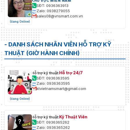
KHU VỰC MIỀN NAM
SĐT: 0936363913
Zalo: 0938279055
sales08@vnsmart.com.vn
(Đang Online)
- DANH SÁCH NHÂN VIÊN HỖ TRỢ KỸ
THUẬT (GIỜ HÀNH CHÍNH)
Hỗ trợ 24/7
Hỗ trợ kỹ thuật:
SĐT: 0936363595
Zalo: 0936363595
ktvietnamsmart@gmail.com
(Đang Online)
Kỹ Thuật Viên
Hỗ trợ kỹ thuật:
SĐT: 0936365262
Zalo: 0936365262