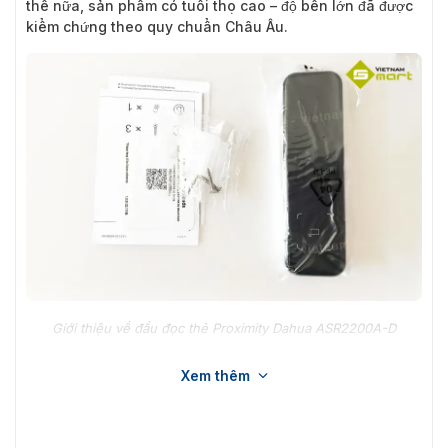
thế nữa, sản phẩm có tuổi thọ cao – độ bền lớn đã được
kiểm chứng theo quy chuẩn Châu Âu.
Giới thiệu về đầu đọc thẻ Proximity Dahua ASR2200A-D
Ưu điểm đáng chú ý của sản phẩm
Xem thêm
ASR2200A-D