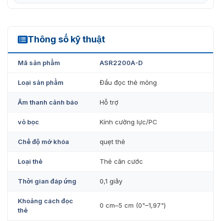
VietnamSmart – Nhà cung cấp đầu đọc
ASR2200A-D chính hãng
Thông số kỹ thuật
ASR2200A-D
Vietnamsmart là một đơn vị hàng đầu trong lĩnh vực
cung cấp giải pháp bảo vệ an ninh chất lượng cao trên
Mã sản phẩm
ASR2200A-D
toàn quốc. Chúng tôi chuyên phân phối đầu đọc thẻ
Proximity ASR2200A-D đáng tin cậy và cung cấp những
Loại sản phẩm
Đầu đọc thẻ mỏng
ưu đãi đặc biệt cho khách hàng.
Âm thanh cảnh báo
Hỗ trợ
vỏ bọc
Kính cường lực/PC
Chế độ mở khóa
quẹt thẻ
Loại thẻ
Thẻ căn cước
Thời gian đáp ứng
0,1 giây
Khoảng cách đọc
0 cm–5 cm (0"–1,97")
thẻ