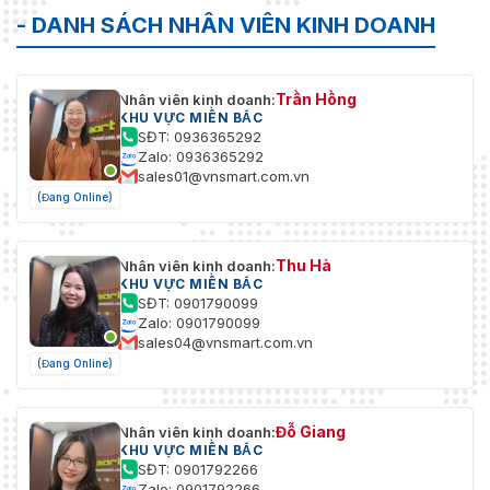
- DANH SÁCH NHÂN VIÊN KINH DOANH
Trần Hồng
Nhân viên kinh doanh:
KHU VỰC MIỀN BẮC
SĐT: 0936365292
Zalo: 0936365292
sales01@vnsmart.com.vn
(Đang Online)
Thu Hà
Nhân viên kinh doanh:
KHU VỰC MIỀN BẮC
SĐT: 0901790099
Zalo: 0901790099
sales04@vnsmart.com.vn
(Đang Online)
Đỗ Giang
Nhân viên kinh doanh:
KHU VỰC MIỀN BẮC
SĐT: 0901792266
Zalo: 0901792266