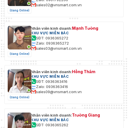
sales02@vnsmart.com.vn
(Đang Online)
Mạnh Tường
Nhân viên kinh doanh:
KHU VỰC MIỀN BẮC
SĐT: 0936365272
Zalo: 0936365272
sales03@vnsmart.com.vn
(Đang Online)
Hồng Thắm
Nhân viên kinh doanh:
KHU VỰC MIỀN BẮC
SĐT: 0936363416
Zalo: 0936363416
sales09@vnsmart.com.vn
(Đang Online)
Trường Giang
Nhân viên kinh doanh:
KHU VỰC MIỀN BẮC
SĐT: 0936365262