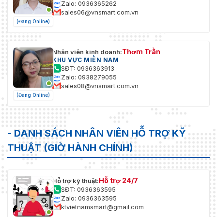
Zalo: 0936365262
sales06@vnsmart.com.vn
(Đang Online)
Thơm Trần
Nhân viên kinh doanh:
KHU VỰC MIỀN NAM
SĐT: 0936363913
Zalo: 0938279055
sales08@vnsmart.com.vn
(Đang Online)
- DANH SÁCH NHÂN VIÊN HỖ TRỢ KỸ
THUẬT (GIỜ HÀNH CHÍNH)
Hỗ trợ 24/7
Hỗ trợ kỹ thuật:
SĐT: 0936363595
Zalo: 0936363595
ktvietnamsmart@gmail.com