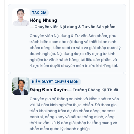
Đầu đọc thẻ Proximity Dahua ASR2200A-D được nhiều
khách hàng lựa chọn sử dụng và được đánh giá tốt trên
thị trường bởi các tính ngăng cũng như tính ứng dụng
TÁC GIẢ
thực tế cao. Hiện sản phẩm công nghệ này đã có mặt tại
Hồng Nhung
VietnamSmart với giá rất tối ưu, quý khách hàng có thể
Chuyên viên Nội dung & Tư vấn Sản phẩm
lựa chọn cho giải pháp kiểm soát an ninh tại đơn vị sử
Chuyên viên Nội dung & Tư vấn Sản phẩm, phụ
dụng của mình:
trách biên soạn các nội dung về thiết bị an ninh,
Hỗ trợ mở khóa thẻ ID – tần số 125Hz
chấm công, kiểm soát ra vào và giải pháp quản lý
doanh nghiệp. Nội dung được xây dựng từ kinh
Hỗ trợ giao tiếp RS485 và Wiegand
nghiệm tư vấn khách hàng, tài liệu sản phẩm và
được kiểm duyệt chuyên môn trước khi đăng tải.
Hỗ trợ còi và dấu nhắc chỉ báo
Hỗ trợ báo động chống giả mạo
KIỂM DUYỆT CHUYÊN MÔN
Cơ quan giám sát tích hợp có thể phát hiện và kiểm
Đặng Đình Xuyên
Trưởng Phòng Kỹ Thuật
soát trạng thái hoạt động bất thường của thiết bị và
Chuyên gia hệ thống an ninh và kiểm soát ra vào
thực hiện xử lý khôi phục để đảm bảo thiết bị hoạt
với 14 năm kinh nghiệm thực chiến. Đã tham gia
động lâu dài
triển khai hàng trăm dự án chấm công, access
control, cổng xoay và bãi xe thông minh, đồng
Tất cả các cổng kết nối đều có bảo vệ quá dòng, quá
thời tư vấn, xử lý các giải pháp hạ tầng mạng và
áp
phần mềm quản lý doanh nghiệp.