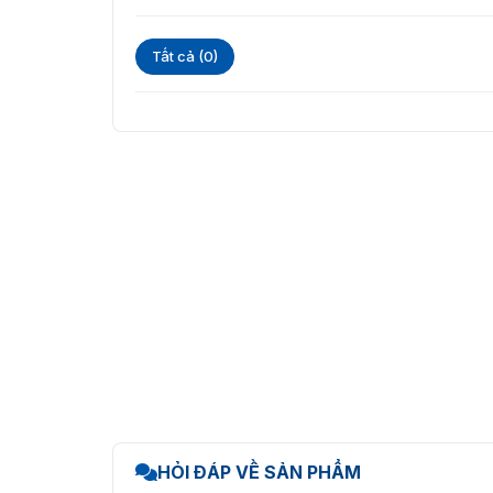
Tất cả (0)
Cấu tạo của th
HỎI ĐÁP VỀ SẢN PHẨM
VietnamSmart địa chỉ uy tín cu