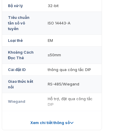
Bộ xử lý
32-bit
Tiêu chuẩn
tần số vô
ISO 14443-A
tuyến
Loại thẻ
EM
Khoảng Cách
≤50mm
Đọc Thẻ
Cài đặt ID
thông qua công tắc DIP
Giao thức kết
RS-485/Wiegand
nối
Hỗ trợ, đặt qua công tắc
Wiegand
DIP
Âm thanh cảnh
Buzzer
báo
Xem chi tiết thông số