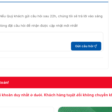
tín để mua đầu đọc thẻ DS-K1108EK. Không chỉ yên tâm về
yên nghiệp nhất. Với đội ngũ kỹ thuật, tư vấn viên hỗ trợ
Nếu Quý khách gửi câu hỏi sau 22h, chúng tôi sẽ trả lời vào sáng
phục lỗi nhanh nhất.
i lòng đặt câu hỏi để nhận được cập nhật mới nhất!
Gửi câu hỏi
toán!
i khoản duy nhất ở dưới. Khách hàng tuyệt đối không chuyển 