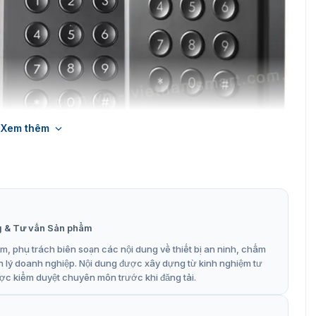
Xem thêm
 đọc thẻ EM Hikvision DS-K1108EK
thẻ EM DS-K1108EK
g & Tư vấn Sản phẩm
ision cung cấp vào dòng sản phẩm công nghệ này. Tạo nên
, phụ trách biên soạn các nội dung về thiết bị an ninh, chấm
. Thích hợp để dùng cho các công ty, doanh nghiệp, nhà
n lý doanh nghiệp. Nội dung được xây dựng từ kinh nghiệm tư
m bảo an toàn, rõ ràng trong quá trình quản lý.
ợc kiểm duyệt chuyên môn trước khi đăng tải.