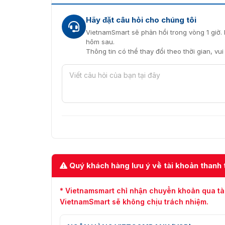
Lựa chọn công ty VietnamSmart là địa chỉ uy 
Hãy đặt câu hỏi cho chúng tôi
chất lượng còn có dịch vụ hỗ trợ tận tình, chu
VietnamSmart sẽ phản hồi trong vòng 1 giờ. 
các thắc mắc về thiết bị cũng như cách khắc 
hôm sau.
Thông tin có thể thay đổi theo thời gian, vu
Quý khách hàng lưu ý về tài khoản thanh 
* Vietnamsmart chỉ nhận chuyển khoản qua tà
VietnamSmart sẽ không chịu trách nhiệm.