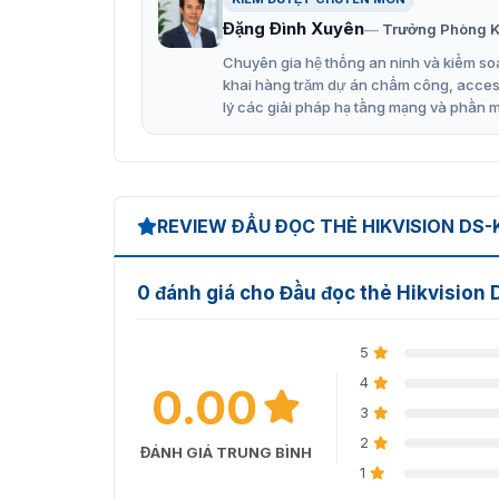
Đặng Đình Xuyên
Trưởng Phòng K
Báo đèn LED ở viền ngoài.
Chuyên gia hệ thống an ninh và kiểm soá
Khoảng cách đọc thẻ ≤50mm.
khai hàng trăm dự án chấm công, access 
Hỗ trợ đọc thẻ EM tần số: 125KHz.
lý các giải pháp hạ tầng mạng và phần 
Chống bụi bẩn, chống thấm nước: IP65.
Hỗ trợ giao thức RS485 và Wiegand (W26
Bộ rung tích hợp để chỉ báo trạng thái
REVIEW ĐẦU ĐỌC THẺ HIKVISION DS-
Hiển thị dữ liệu và thời gian chính xác đả
0 đánh giá cho Đầu đọc thẻ Hikvision
Cấu tạo của thiết bị DS-K1108EK
Dưới đây là hình ảnh cấu tạo về các bộ phân
5
sản phẩm đầu đọc để khi mua về có thể dễ d
4
0.00
3
2
ĐÁNH GIÁ TRUNG BÌNH
1