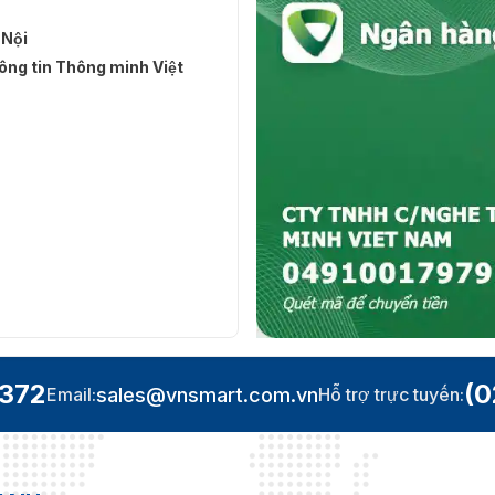
 Nội
ng tin Thông minh Việt
a đầu đọc thẻ EM DS-K1108-EK
 vấn miễn phí và báo giá nhanh nhất về sản phẩm đầu đọc
.372
(0
sales@vnsmart.com.vn
Email:
Hỗ trợ trực tuyến: