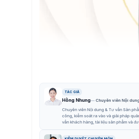
Giới thiệu về đầu
TÁC GIẢ
Tính năng nổi bật của đầu đọc 
Hồng Nhung
Chuyên viên Nội dun
Đặc điểm nổi bật của thiết bị này được Hikv
Chuyên viên Nội dung & Tư vấn Sản phẩm
sự hiện đại và sang trọng cho đơn vi sư dụng
công, kiểm soát ra vào và giải pháp quả
xưởng, … để chấm công và kiểm soát vào ra đả
vấn khách hàng, tài liệu sản phẩm và đư
Bộ xử lý tốc độ 32-bit.
Báo động chống giả mạo.
KIỂM DUYỆT CHUYÊN MÔN