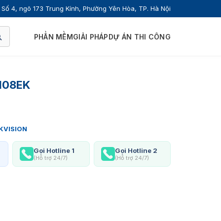
Số 4, ngõ 173 Trung Kính, Phường Yên Hòa, TP. Hà Nội
PHẦN MỀM
GIẢI PHÁP
DỰ ÁN THI CÔNG
1108EK
KVISION
Gọi Hotline 1
Gọi Hotline 2
(Hỗ trợ 24/7)
(Hỗ trợ 24/7)