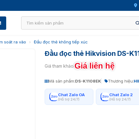
M
m soát ra vào
›
Đầu đọc thẻ không tiếp xúc
Đầu đọc thẻ Hikvision DS-K
Giá liên hệ
Giá tham khảo:
Mã sản phẩm:
DS-K1108EK
Thương hiệu:
HI
Chat Zalo OA
Chat Zalo 2
(Hỗ trợ 24/7)
(Hỗ trợ 24/7)