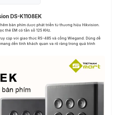
ision DS-K1108EK
-K1108EK
 thêm bàn phím được phát triển từ thương hiệu Hikvision.
ọc thẻ EM có tần số 125 KHz.
 truy cập với giao thức RS-485 và cổng Wiegand. Dùng để
mang đến tính khách quan va rõ ràng trong quá trình