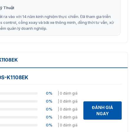
ỹ Thuật
t ra vào với 14 năm kinh nghiệm thực chiến. Đã tham gia triển
control, cổng xoay và bãi xe thông minh, đồng thời tư vấn, xử
mềm quản lý doanh nghiệp.
, W34)
K1108EK
m bảo chức năng ghi nhận thời gian.
 DS-K1108EK
 và chức năng của đầu đọc DS-K1108EK. Giúp bạn nắm rõ về
0%
| 0 đánh giá
àng sử dụng.
0%
| 0 đánh giá
ĐÁNH GIÁ
0%
| 0 đánh giá
NGAY
0%
| 0 đánh giá
0%
| 0 đánh giá