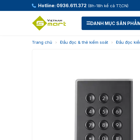
Hotline: 0936.611.372
(8h-18h kể cả T7,CN)
DANH MỤC SẢN PHẨ
Trang chủ
›
Đầu đọc & thẻ kiểm soát
›
Đầu đọc kiể