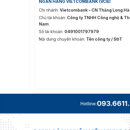
NGÂN HÀNG VIETCOMBANK (VCB)
Chi nhánh:
Vietcombank – CN Thăng Long Hà
Chủ tài khoản:
Công ty TNHH Công nghệ & Thô
Nam
Số tài khoản:
0491001797979
Ảnh thực tế củ
Nội dung chuyển khoản:
Tên công ty / SĐT
Liên hệ với chúng tôi để nhận ngay những tư
thẻ Hikvision DS-K1108E(K)!!!
093.6611
Hotline: