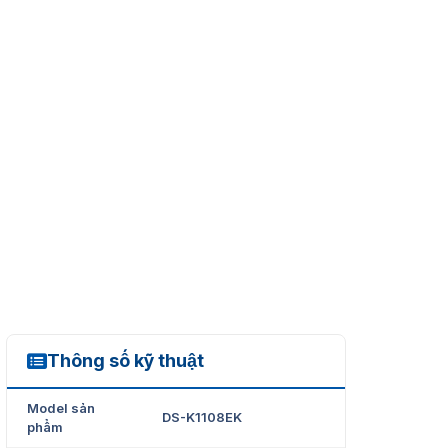
Thông số kỹ thuật
DS-K1108EK
Model sản
DS-K1108EK
phẩm