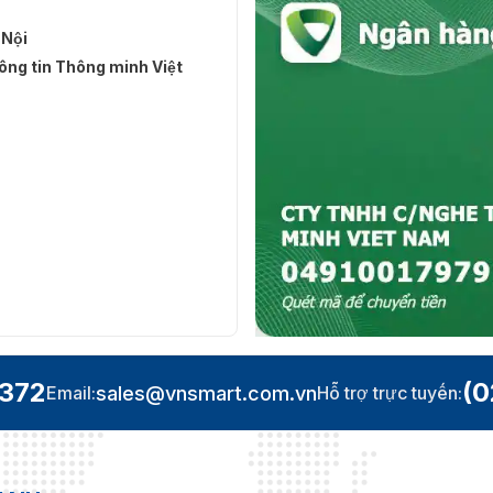
 Nội
ng tin Thông minh Việt
.372
(0
sales@vnsmart.com.vn
Email:
Hỗ trợ trực tuyến: