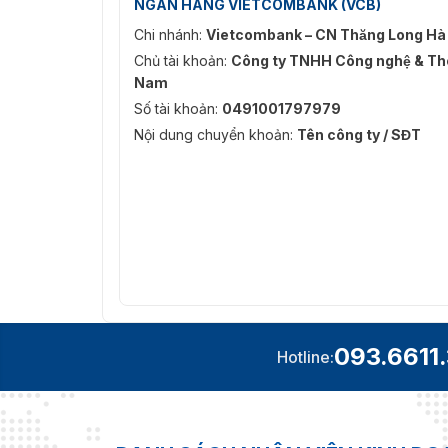
NGÂN HÀNG VIETCOMBANK (VCB)
Chi nhánh:
Vietcombank – CN Thăng Long Hà
Chủ tài khoản:
Công ty TNHH Công nghệ & Thô
Nam
Số tài khoản:
0491001797979
Nội dung chuyển khoản:
Tên công ty / SĐT
093.6611
Hotline: