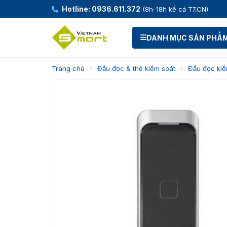
Hotline: 0936.611.372
(8h-18h kể cả T7,CN)
DANH MỤC SẢN PHẨ
Trang chủ
›
Đầu đọc & thẻ kiểm soát
›
Đầu đọc kiể