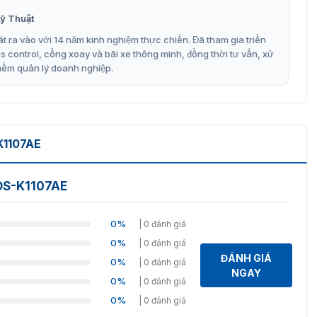
ỹ Thuật
t ra vào với 14 năm kinh nghiệm thực chiến. Đã tham gia triển
control, cổng xoay và bãi xe thông minh, đồng thời tư vấn, xử
mềm quản lý doanh nghiệp.
hẻ Hikvision DS-K1107AE
ẻ Hikvision DS-K1107AE
K1107AE
ng tiếp xúc thanh lịch được VietnamSmart nhập chính
uyền tại thị trường Việt Nam. Kèm theo đó là hiệu quả vận
 tiết kiệm điện năng:
 DS-K1107AE
) và giao thức OSDP
0%
| 0 đánh giá
0%
| 0 đánh giá
KHz)
ĐÁNH GIÁ
0%
| 0 đánh giá
NGAY
0%
| 0 đánh giá
c
0%
| 0 đánh giá