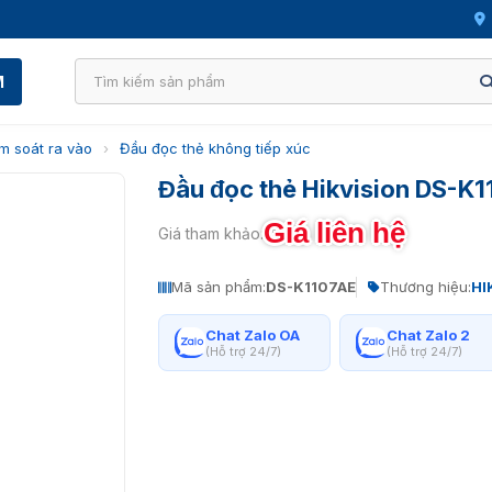
M
m soát ra vào
›
Đầu đọc thẻ không tiếp xúc
Đầu đọc thẻ Hikvision DS-K
Giá liên hệ
Giá tham khảo:
Mã sản phẩm:
DS-K1107AE
Thương hiệu:
HI
Chat Zalo OA
Chat Zalo 2
(Hỗ trợ 24/7)
(Hỗ trợ 24/7)