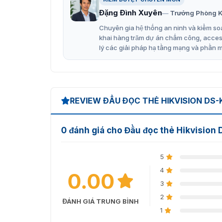
Đặng Đình Xuyên
Trưởng Phòng K
Chuyên gia hệ thống an ninh và kiểm soá
khai hàng trăm dự án chấm công, access 
lý các giải pháp hạ tầng mạng và phần 
Đầu đọc t
Tính năng chính của đầu đọc th
REVIEW ĐẦU ĐỌC THẺ HIKVISION DS-
Hikvision DS-K1107AE có cơ chế vận hành khô
hãng từ thương hiệu Hikvision phân phối độc q
hành với mức tiêu thụ hoàn toàn tối ưu nên rất
0 đánh giá cho Đầu đọc thẻ Hikvision
Được trang bị bộ xử lý tốc độ cao 32-bit
Giao thức RS-485 và Wiegand (W26 / W34
5
4
Tích hợp mô-đun đọc thẻ EM (Tần số: 125
0.00
3
Hỗ trợ cảnh báo giả mạo
2
ĐÁNH GIÁ TRUNG BÌNH
Bộ rung tích hợp để xác định trạng thái đọ
1
Chức năng nâng cấp trực tuyến