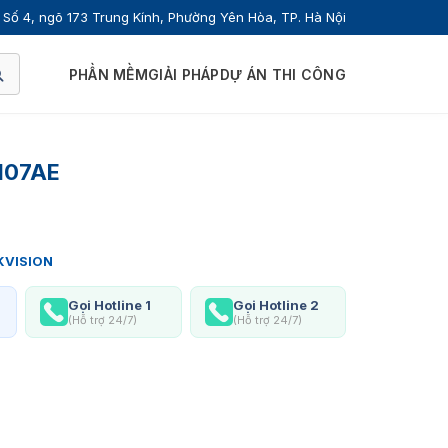
Số 4, ngõ 173 Trung Kính, Phường Yên Hòa, TP. Hà Nội
PHẦN MỀM
GIẢI PHÁP
DỰ ÁN THI CÔNG
1107AE
KVISION
Gọi Hotline 1
Gọi Hotline 2
(Hỗ trợ 24/7)
(Hỗ trợ 24/7)