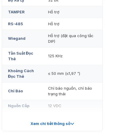
Bộ Xử Lý
32 bit
TAMPER
Hỗ trợ
RS-485
Hỗ trợ
Hỗ trợ (đặt qua công tắc
Wiegand
DIP)
Tần Suất Đọc
125 KHz
Thẻ
Khoảng Cách
≤ 50 mm (≤1,97 ")
Đọc Thẻ
Chỉ báo nguồn, chỉ báo
Chỉ Báo
trạng thái
Nguồn Cấp
12 VDC
Sự Tiêu Thụ
≤2 W
Năng Lượng
Xem chi tiết thông số