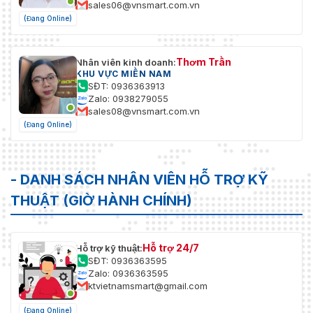
sales06@vnsmart.com.vn
(Đang Online)
Thơm Trần
Nhân viên kinh doanh:
KHU VỰC MIỀN NAM
SĐT: 0936363913
Zalo: 0938279055
sales08@vnsmart.com.vn
(Đang Online)
- DANH SÁCH NHÂN VIÊN HỖ TRỢ KỸ
THUẬT (GIỜ HÀNH CHÍNH)
Hỗ trợ 24/7
Hỗ trợ kỹ thuật:
SĐT: 0936363595
Zalo: 0936363595
ktvietnamsmart@gmail.com
(Đang Online)