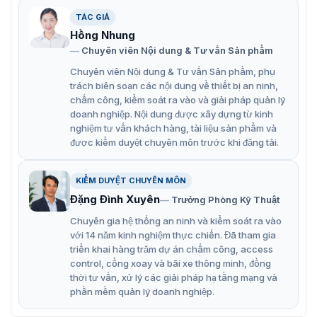
Thiết bị đầu đọc thẻ DS-K1T105E đến từ thương hiệu
TÁC GIẢ
Hikvision được trang bị các công nghệ hiện đại, mới
Hồng Nhung
nhất. Cùng điểm qua các tính năng nổi bật của thiết bị:
Chuyên viên Nội dung & Tư vấn Sản phẩm
Hỗ trợ đọc thẻ EM
Chuyên viên Nội dung & Tư vấn Sản phẩm, phụ
Màn hình hiển thị LCD 2,8 inch
trách biên soạn các nội dung về thiết bị an ninh,
chấm công, kiểm soát ra vào và giải pháp quản lý
Bàn phím 16 phím số chức năng.
doanh nghiệp. Nội dung được xây dựng từ kinh
nghiệm tư vấn khách hàng, tài liệu sản phẩm và
Giao diện RS-485 và Wiegand
được kiểm duyệt chuyên môn trước khi đăng tải.
Trạng thái chấm công nhiều lần
Giao tiếp qua TCP/TP và Wi-Fi, USB 2.0.
KIỂM DUYỆT CHUYÊN MÔN
Đặng Đình Xuyên
Trưởng Phòng Kỹ Thuật
EHome cho truyền thông mạng công cộng
Chuyên gia hệ thống an ninh và kiểm soát ra vào
Thiết bị đầu cuối kiểm soát truy cập thẻ dựa trên IP.
với 14 năm kinh nghiệm thực chiến. Đã tham gia
Máy có âm báo và màn hình hiển thị thông tin nhân
triển khai hàng trăm dự án chấm công, access
control, cổng xoay và bãi xe thông minh, đồng
viên quẹt thẻ.
thời tư vấn, xử lý các giải pháp hạ tầng mạng và
Đầu đọc Hikvision DS-K1T105E-C được tích hộ thêm
phần mềm quản lý doanh nghiệp.
camera 2MP.