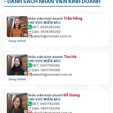
- DANH SÁCH NHÂN VIÊN KINH DOANH
Trần Hồng
Nhân viên kinh doanh:
KHU VỰC MIỀN BẮC
SĐT: 0936365292
Zalo: 0936365292
sales01@vnsmart.com.vn
(Đang Online)
Thu Hà
Nhân viên kinh doanh:
KHU VỰC MIỀN BẮC
SĐT: 0901790099
Zalo: 0901790099
sales04@vnsmart.com.vn
(Đang Online)
Đỗ Giang
Nhân viên kinh doanh:
KHU VỰC MIỀN BẮC
SĐT: 0901792266
Zalo: 0901792266
sales02@vnsmart.com.vn