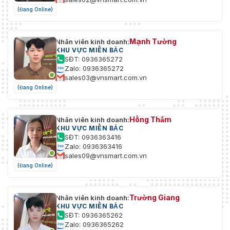
(Đang Online)
Mạnh Tường
Nhân viên kinh doanh:
KHU VỰC MIỀN BẮC
SĐT: 0936365272
Zalo: 0936365272
sales03@vnsmart.com.vn
(Đang Online)
Hồng Thắm
Nhân viên kinh doanh:
KHU VỰC MIỀN BẮC
SĐT: 0936363416
Zalo: 0936363416
sales09@vnsmart.com.vn
(Đang Online)
Trường Giang
Nhân viên kinh doanh:
KHU VỰC MIỀN BẮC
SĐT: 0936365262
Zalo: 0936365262