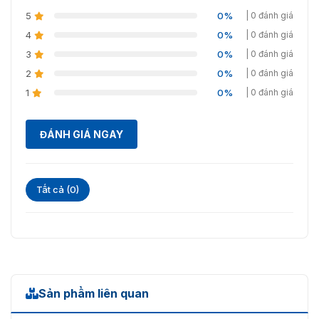
5
0%
| 0 đánh giá
Độ Ẩm Làm Việc
10% đến 90% (Không ngưng tụ)
4
0%
| 0 đánh giá
Kích Thước
137mm × 142mm × 35mm
3
0%
| 0 đánh giá
2
0%
| 0 đánh giá
Trọng lượng
280g
1
0%
| 0 đánh giá
ĐÁNH GIÁ NGAY
Tất cả (0)
Sản phẩm liên quan