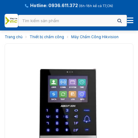
Hotline: 0936.611.372
(8h-18h kể cả T7,CN)
Trang chủ
›
Thiết bị chấm công
›
Máy Chấm Công Hikvision