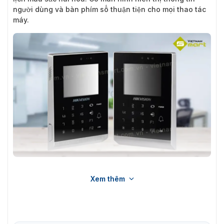
người dùng và bàn phím số thuận tiện cho mọi thao tác
máy.
Giới thiệu về thiết bị đọc thể kiểm soát truy cập DS-K1T105E-C
Xem thêm
Tính năng công nghệ nổi bật đầu đọc
thẻ Hikvision DS-K1T105E