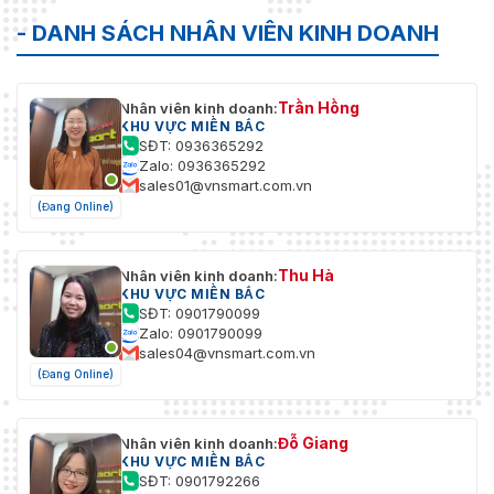
- DANH SÁCH NHÂN VIÊN KINH DOANH
Trần Hồng
Nhân viên kinh doanh:
KHU VỰC MIỀN BẮC
SĐT: 0936365292
Zalo: 0936365292
sales01@vnsmart.com.vn
(Đang Online)
Thu Hà
Nhân viên kinh doanh:
KHU VỰC MIỀN BẮC
SĐT: 0901790099
Zalo: 0901790099
sales04@vnsmart.com.vn
(Đang Online)
Đỗ Giang
Nhân viên kinh doanh:
KHU VỰC MIỀN BẮC
SĐT: 0901792266