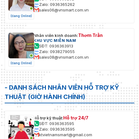
Zalo: 0936365262
sales06@vnsmart.com.vn
(Đang Online)
Thơm Trần
Nhân viên kinh doanh:
KHU VỰC MIỀN NAM
SĐT: 0936363913
Zalo: 0938279055
sales08@vnsmart.com.vn
(Đang Online)
- DANH SÁCH NHÂN VIÊN HỖ TRỢ KỸ
THUẬT (GIỜ HÀNH CHÍNH)
Hỗ trợ 24/7
Hỗ trợ kỹ thuật:
SĐT: 0936363595
Zalo: 0936363595
ktvietnamsmart@gmail.com