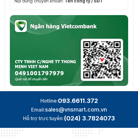
Nội dung chuyển khoản:
Tên công ty / SĐT
093.6611.372
Hotline:
sales@vnsmart.com.vn
Email:
(024) 3.7824073
Hỗ trợ trực tuyến: