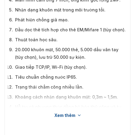
Nhận dạng khuôn mặt trong môi trường tối.
Phát hiện chống giả mạo.
Đầu đọc thẻ tích hợp cho thẻ EM/Mifare 1 (tùy chọn).
Thuật toán học sâu.
20.000 khuôn mặt, 50.000 thẻ, 5.000 dấu vân tay
(tùy chọn), lưu trữ 50.000 sự kiện.
Giao tiếp TCP/IP, Wi-Fi (tùy chọn).
Tiêu chuẩn chống nước IP65.
Trạng thái chấm công nhiều lần.
Khoảng cách nhận dạng khuôn mặt: 0,3m ~ 1,5m.
Hỗ trợ cả phương thức đồng bộ hóa thủ công và tự
động.
Xem thêm
Thiết kế cơ quan giám sát, chức năng giả mạo.
Hỗ trợ xem từ xa trực tiếp thông qua giao thức RTSP