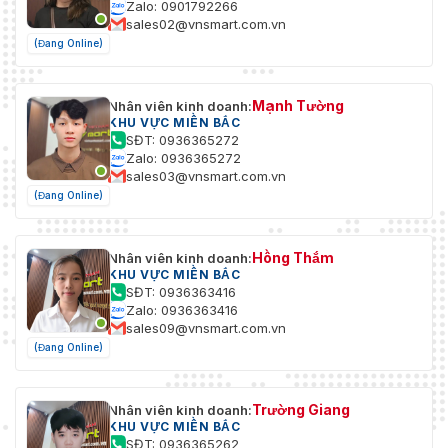
Zalo: 0901792266
sales02@vnsmart.com.vn
(Đang Online)
Mạnh Tường
Nhân viên kinh doanh:
KHU VỰC MIỀN BẮC
SĐT: 0936365272
Zalo: 0936365272
sales03@vnsmart.com.vn
(Đang Online)
Hồng Thắm
Nhân viên kinh doanh:
KHU VỰC MIỀN BẮC
SĐT: 0936363416
Zalo: 0936363416
sales09@vnsmart.com.vn
(Đang Online)
Trường Giang
Nhân viên kinh doanh:
KHU VỰC MIỀN BẮC
SĐT: 0936365262