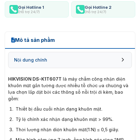
Gọi Hotline 1
Gọi Hotline 2
(Hỗ trợ 24/7)
(Hỗ trợ 24/7)
Mô tả sản phẩm
Nội dung chính
HIKVISION DS-K1T607T
là máy chấm công nhận diện
khuôn mặt gắn tường được nhiều tổ chức ưa chuộng và
FAQs về sản phẩm
lựa chọn lắp đặt bởi các thông số nổi trội đi kèm, bao
gồm:
Thiết bị đầu cuối nhận dạng khuôn mặt.
Tỷ lệ chính xác nhận dạng khuôn mặt > 99%.
Thời lượng nhận diện khuôn mặt(1:N) ≤ 0,5 giây.
Màn hình cảm ứng 7 inch, ống kính góc rộng 2MP.