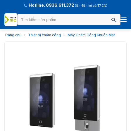
Hotline: 0936.611.372
(8h-18h kể cả T7,CN)
Trang chủ
›
Thiết bị chấm công
›
Máy Chấm Công Khuôn Mặt