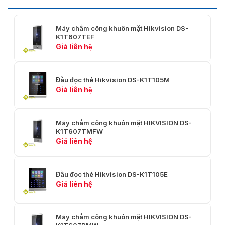
tiền sản phẩm lỗi cũng đều được thực hiện theo quy
định của nhà sản xuất.
Máy chấm công khuôn mặt Hikvision DS-
Hiện nay, chúng tôi đang có nhiều ưu đãi giảm giá, lắp
K1T607TEF
đặt
máy chấm công khuôn mặt
. Để nhận được thông tin
Giá liên hệ
chi tiết về sản phẩm cũng như các khuyến mãi, hãy liên
hệ trực tiếp với VietnamSmart qua hotline 0936.611.372
ngay hôm nay nhé!
Đầu đọc thẻ Hikvision DS-K1T105M
Giá liên hệ
Máy chấm công khuôn mặt HIKVISION DS-
K1T607TMFW
Giá liên hệ
Đầu đọc thẻ Hikvision DS-K1T105E
Giá liên hệ
Máy chấm công khuôn mặt HIKVISION DS-