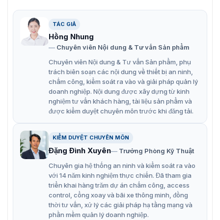
với chế độ mã hóa H.264.
TÁC GIẢ
Tránh mở cửa khi thiết bị đầu cuối bị phá hủy.
Hồng Nhung
Chuyên viên Nội dung & Tư vấn Sản phẩm
Chuyên viên Nội dung & Tư vấn Sản phẩm, phụ
trách biên soạn các nội dung về thiết bị an ninh,
chấm công, kiểm soát ra vào và giải pháp quản lý
doanh nghiệp. Nội dung được xây dựng từ kinh
nghiệm tư vấn khách hàng, tài liệu sản phẩm và
được kiểm duyệt chuyên môn trước khi đăng tải.
KIỂM DUYỆT CHUYÊN MÔN
Đặng Đình Xuyên
Trưởng Phòng Kỹ Thuật
Chuyên gia hệ thống an ninh và kiểm soát ra vào
với 14 năm kinh nghiệm thực chiến. Đã tham gia
Máy chấm công xác minh khuôn mặt DS-K1T607T có dung
triển khai hàng trăm dự án chấm công, access
lượng lớn
control, cổng xoay và bãi xe thông minh, đồng
thời tư vấn, xử lý các giải pháp hạ tầng mạng và
Lợi ích sử dụng của thiết bị
phần mềm quản lý doanh nghiệp.