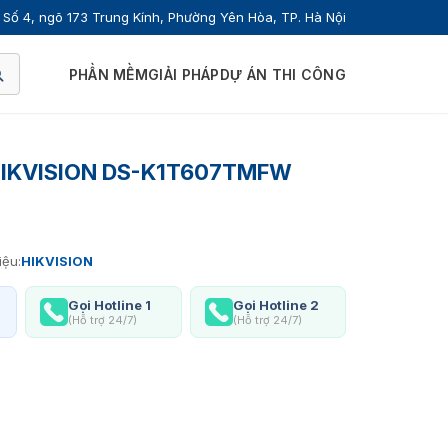
Số 4, ngõ 173 Trung Kính, Phường Yên Hòa, TP. Hà Nội
PHẦN MỀM
GIẢI PHÁP
DỰ ÁN THI CÔNG
 HIKVISION DS-K1T607TMFW
iệu:
HIKVISION
Gọi Hotline 1
Gọi Hotline 2
(Hỗ trợ 24/7)
(Hỗ trợ 24/7)