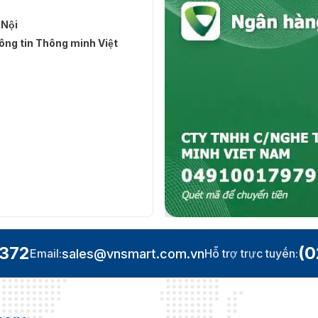
 Nội
ng tin Thông minh Việt
.372
(0
sales@vnsmart.com.vn
Email:
Hỗ trợ trực tuyến: