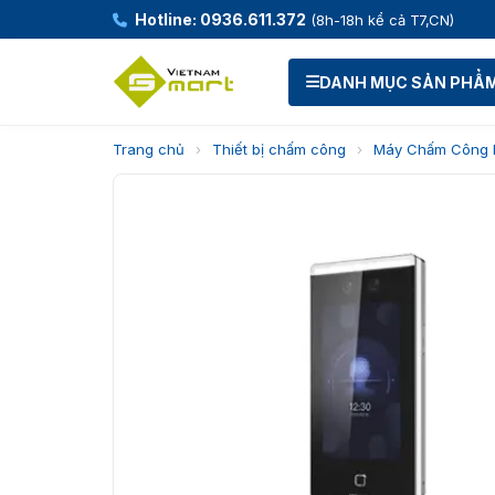
Hotline: 0936.611.372
(8h-18h kể cả T7,CN)
DANH MỤC SẢN PHẨ
Trang chủ
›
Thiết bị chấm công
›
Máy Chấm Công 