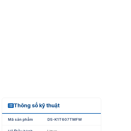
Thông số kỹ thuật
DS-K1T607TMFW
Mã sản phẩm
DS-K1T607TMFW