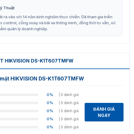
ôn mặt HIKVISION DS-K1T607TMFW
ỹ Thuật
 khuôn mặt thế hệ mới. Máy sử dụng phương thức chấm
t ra vào với 14 năm kinh nghiệm thực chiến. Đã tham gia triển
 còn có những ưu điểm hết sức nổi bật hỗ trợ chấm công
control, cổng xoay và bãi xe thông minh, đồng thời tư vấn, xử
mềm quản lý doanh nghiệp.
ng 2 Mega pixel
T HIKVISION DS-K1T607TMFW
n tay, 50.000 sự kiện lưu trữ
n mặt HIKVISION DS-K1T607TMFW
0%
| 0 đánh giá
0%
| 0 đánh giá
ĐÁNH GIÁ
0%
| 0 đánh giá
NGAY
0%
| 0 đánh giá
9%
0%
| 0 đánh giá
 giây