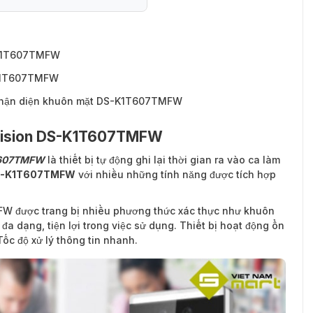
-K1T607TMFW
-K1T607TMFW
nhận diện khuôn mặt DS-K1T607TMFW
vision DS-K1T607TMFW
T607TMFW
là thiết bị tự động ghi lại thời gian ra vào ca làm
S-K1T607TMFW
với nhiều những tính năng được tích hợp
W được trang bị nhiều phương thức xác thực như khuôn
 đa dạng, tiện lợi trong việc sử dụng. Thiết bị hoạt động ổn
 Tốc độ xử lý thông tin nhanh.