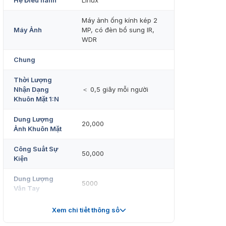
Hệ Điều hành
Linux
Máy ảnh ống kính kép 2
Máy Ảnh
MP, có đèn bổ sung IR,
WDR
Chung
Thời Lượng
Nhận Dạng
＜ 0,5 giây mỗi người
Khuôn Mặt 1:N
Dung Lượng
20,000
Ảnh Khuôn Mặt
Công Suất Sự
50,000
Kiện
Dung Lượng
5000
Vân Tay
Dung Lượng
Xem chi tiết thông số
50,000
Thẻ