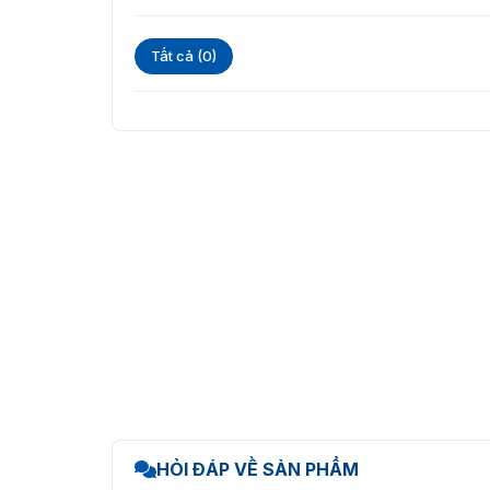
Khoảng cách nhận dạng khuôn mặt: 0,3m 
Tất cả (0)
>> Tham khảo thêm:
Máy chấm công nhận di
Giá tốt nhất tại VietnamSmart
Ưu đãi hấp dẫn khi mua máy 
Thiết bị chấm công khuôn mặt là dòng sản p
chọn. Phương thức xác thực khuôn mặt giúp t
công. Giúp giảm thiểu được tình trạng gian lậ
máy chấm công khác nhau, để tham khảo xem t
phẩm sẽ có những ưu điểm khác nhau để phù 
Máy chấm công khuôn mặt DS-K1T607TMFW đ
xuất HIKVISION. Vì thế, chất lượng luôn được 
được bảo hành chính hãng bởi nhà sản xuất. L
hôm nay!!
HỎI ĐÁP VỀ SẢN PHẨM