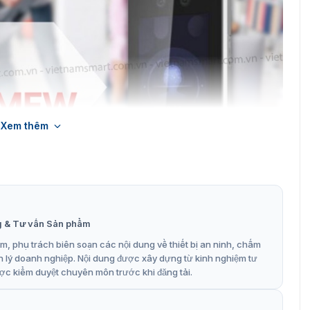
Xem thêm
g & Tư vấn Sản phẩm
, phụ trách biên soạn các nội dung về thiết bị an ninh, chấm
n lý doanh nghiệp. Nội dung được xây dựng từ kinh nghiệm tư
ợc kiểm duyệt chuyên môn trước khi đăng tải.
nh bằng nhận diện khuôn mặt DS-K1T607TMFW