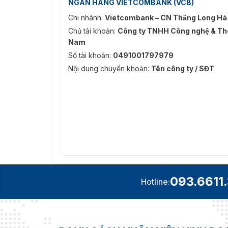
NGÂN HÀNG VIETCOMBANK (VCB)
Chi nhánh:
Vietcombank – CN Thăng Long Hà
Chủ tài khoản:
Công ty TNHH Công nghệ & Thô
Nam
Số tài khoản:
0491001797979
Nội dung chuyển khoản:
Tên công ty / SĐT
093.6611
Hotline: