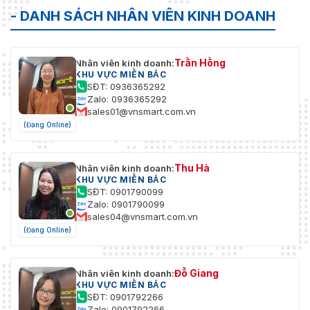
- DANH SÁCH NHÂN VIÊN KINH DOANH
Trần Hồng
Nhân viên kinh doanh:
KHU VỰC MIỀN BẮC
SĐT: 0936365292
Zalo: 0936365292
sales01@vnsmart.com.vn
(Đang Online)
Thu Hà
Nhân viên kinh doanh:
KHU VỰC MIỀN BẮC
SĐT: 0901790099
Zalo: 0901790099
sales04@vnsmart.com.vn
(Đang Online)
Đỗ Giang
Nhân viên kinh doanh:
KHU VỰC MIỀN BẮC
SĐT: 0901792266
Zalo: 0901792266