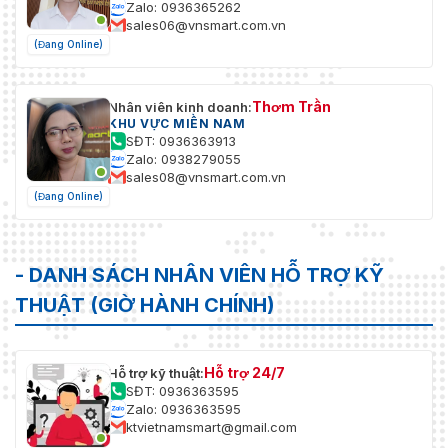
Zalo: 0936365262
sales06@vnsmart.com.vn
(Đang Online)
Thơm Trần
Nhân viên kinh doanh:
KHU VỰC MIỀN NAM
SĐT: 0936363913
Zalo: 0938279055
sales08@vnsmart.com.vn
(Đang Online)
- DANH SÁCH NHÂN VIÊN HỖ TRỢ KỸ
THUẬT (GIỜ HÀNH CHÍNH)
Hỗ trợ 24/7
Hỗ trợ kỹ thuật:
SĐT: 0936363595
Zalo: 0936363595
ktvietnamsmart@gmail.com