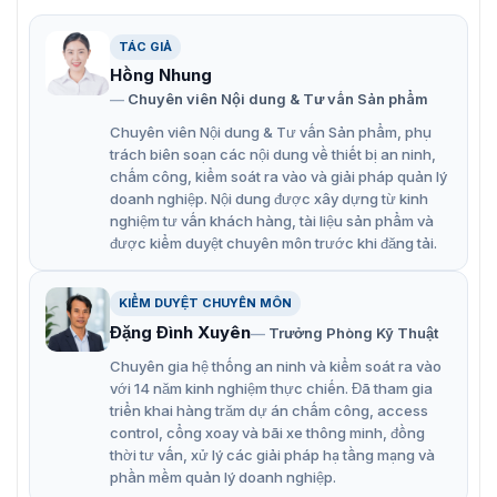
xác thông tin thẻ, hạn chế nhầm lẫn sai sót với tốc độ
đọc thẻ nhanh. Được thiết kế với vỏ kim loại, có độ bền
cơ học cao sử dụng ổn định trong thời gian dài.
TÁC GIẢ
Hồng Nhung
Đọc thẻ EM tần số 125KHz.
Chuyên viên Nội dung & Tư vấn Sản phẩm
Khoảng cách đọc thẻ từ 3-8cm.
Chuyên viên Nội dung & Tư vấn Sản phẩm, phụ
trách biên soạn các nội dung về thiết bị an ninh,
Chất liệu vỏ kim loại, chống phá hoại
chấm công, kiểm soát ra vào và giải pháp quản lý
Thiết bị có khả năng kiểm soát an ninh ra/vào.
doanh nghiệp. Nội dung được xây dựng từ kinh
nghiệm tư vấn khách hàng, tài liệu sản phẩm và
Chuẩn hoạt động ngoài trời chống thấm nước IP66.
được kiểm duyệt chuyên môn trước khi đăng tải.
Có độ bền cơ học cao và tuổi thọ của thiết bị lâu dài
để sử dụng.
KIỂM DUYỆT CHUYÊN MÔN
Đặng Đình Xuyên
Trưởng Phòng Kỹ Thuật
Địa chỉ mua đầu đọc thẻ ZKTeco
Chuyên gia hệ thống an ninh và kiểm soát ra vào
MR101[ID] chính hãng
với 14 năm kinh nghiệm thực chiến. Đã tham gia
triển khai hàng trăm dự án chấm công, access
VietnamSmart là địa chỉ tin cậy mà khách hàng có thể
control, cổng xoay và bãi xe thông minh, đồng
lựa chọn, với kinh nghiệm nhiều năm trong lĩnh vực công
thời tư vấn, xử lý các giải pháp hạ tầng mạng và
nghệ. Với đội ngũ kỹ thuật nhiều kinh nghiệm, hỗ trợ bạn
phần mềm quản lý doanh nghiệp.