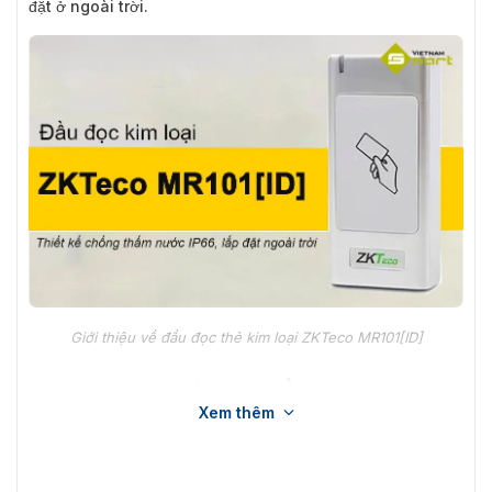
đặt ở ngoài trời.
Giới thiệu về đầu đọc thẻ kim loại ZKTeco MR101[ID]
Tính năng cơ bản của đầu đọc thẻ RFID
Xem thêm
MR101[ID]
Thiết bị đọc thẻ RFID MR101[ID] có thể nhận diện chính