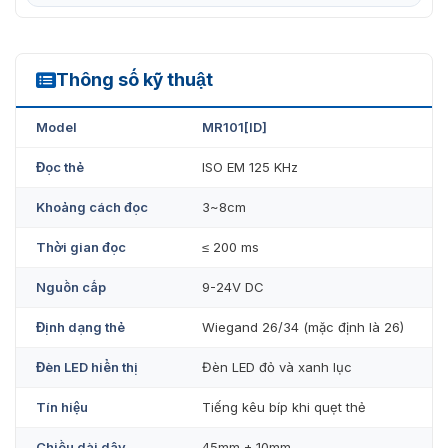
khắc phục mọi vấn đề khi sử dụng. Thế nên, khi mua
đầu đọc MR101-ID tại công ty là lựa chọn tốt nhất. Cam
kết chất lượng, chính hãng, giá cạnh tranh nhất. Liên hệ
với chúng tôi theo hotline: 0936611372 để được tư vấn
Thông số kỹ thuật
và hỗ trợ miễn phí, nhận báo giá nhanh nhất.
MR101[ID]
Model
MR101[ID]
Đọc thẻ
ISO EM 125 KHz
Khoảng cách đọc
3~8cm
Thời gian đọc
≤ 200 ms
Nguồn cấp
9-24V DC
Định dạng thẻ
Wiegand 26/34 (mặc định là 26)
Đèn LED hiển thị
Đèn LED đỏ và xanh lục
Tín hiệu
Tiếng kêu bíp khi quẹt thẻ
Chiều dài dây
45mm ± 10mm