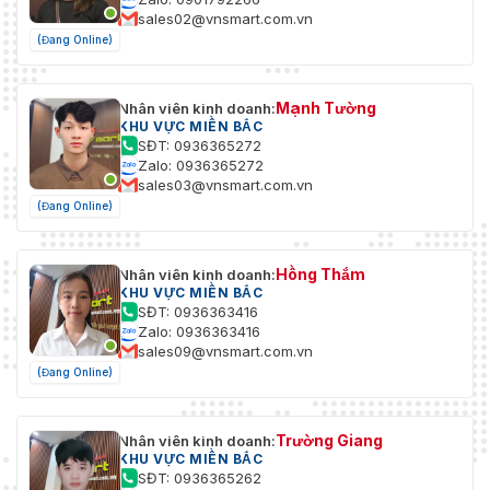
sales02@vnsmart.com.vn
(Đang Online)
Mạnh Tường
Nhân viên kinh doanh:
KHU VỰC MIỀN BẮC
SĐT: 0936365272
Zalo: 0936365272
sales03@vnsmart.com.vn
(Đang Online)
Hồng Thắm
Nhân viên kinh doanh:
KHU VỰC MIỀN BẮC
SĐT: 0936363416
Zalo: 0936363416
sales09@vnsmart.com.vn
(Đang Online)
Trường Giang
Nhân viên kinh doanh:
KHU VỰC MIỀN BẮC
SĐT: 0936365262