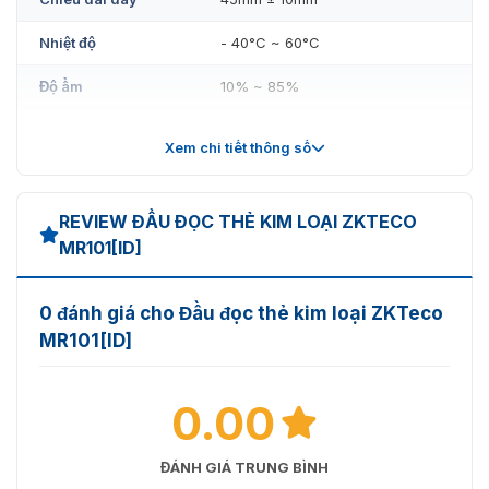
Nhiệt độ
- 40°C ~ 60°C
Độ ẩm
10% ~ 85%
Chất liệu
vỏ kim loại
Xem chi tiết thông số
Kích thước (mm)
103 x 48 x 19mm
Trọng lượng
300g
REVIEW ĐẦU ĐỌC THẺ KIM LOẠI ZKTECO
MR101[ID]
Tiêu chuẩn bảo vệ
IP66
0 đánh giá cho Đầu đọc thẻ kim loại ZKTeco
MR101[ID]
0.00
ĐÁNH GIÁ TRUNG BÌNH