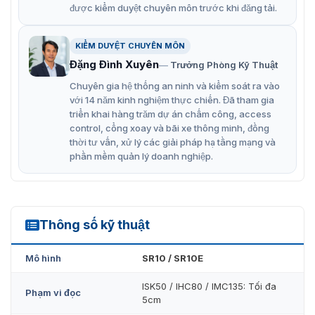
được kiểm duyệt chuyên môn trước khi đăng tải.
Điện áp cung cấp: DC12V/Max 150mA, bảo vệ đảo cực
âm dương.
KIỂM DUYỆT CHUYÊN MÔN
Hiển thị với 3 đèn LED và còi báo trạng thái
Đặng Đình Xuyên
Trưởng Phòng Kỹ Thuật
Chất liệu: Polycarbonate/ màu: Dark Pearl Gary.
Chuyên gia hệ thống an ninh và kiểm soát ra vào
Nhiệt độ/độ ẩm cho phép: -35° ÷ + 65°C/10% to 90%
với 14 năm kinh nghiệm thực chiến. Đã tham gia
triển khai hàng trăm dự án chấm công, access
Đạt các tiêu chuẩn FCC, CE, KCC, RoHS.
control, cổng xoay và bãi xe thông minh, đồng
thời tư vấn, xử lý các giải pháp hạ tầng mạng và
Đầu đọc thẻ từ mifare
được làm từ chất liệu
phần mềm quản lý doanh nghiệp.
polycarbonate có khả năng chống va đập, gỉ sét. Có
màu xám đen ngọc trai vô cùng đặc biệt và lạ mắt. Tạo
nên sự bắt mắt cho người dùng, thanh lịch và sự hiện đại
cho đơn vị sử dụng. Sử dụng thiết bị này chắc chắn sẽ
mang đến cho bạn cách làm việc tối ưu nhất.
Thông số kỹ thuật
SR10
Các phụ kiện khác của thiết bị đọc thẻ
Mô hình
SR10 / SR10E
mifare SR10
ISK50 / IHC80 / IMC135: Tối đa
Phạm vi đọc
5cm
Bộ chuyển đổi tín hiệu.