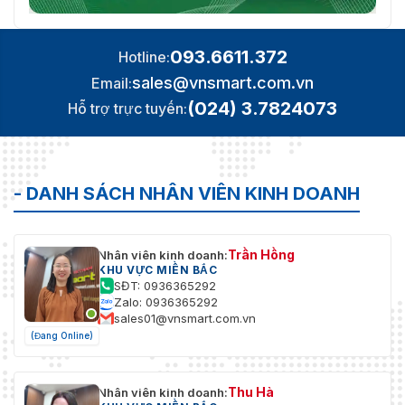
093.6611.372
Hotline:
sales@vnsmart.com.vn
Email:
(024) 3.7824073
Hỗ trợ trực tuyến:
- DANH SÁCH NHÂN VIÊN KINH DOANH
Trần Hồng
Nhân viên kinh doanh:
KHU VỰC MIỀN BẮC
SĐT: 0936365292
Zalo: 0936365292
sales01@vnsmart.com.vn
(Đang Online)
Thu Hà
Nhân viên kinh doanh: