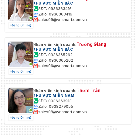
KHU VỰC MIỀN BẮC
SĐT: 0936363416
Zalo: 0936363416
sales09@vnsmart.com.vn
(Đang Online)
Trường Giang
Nhân viên kinh doanh:
KHU VỰC MIỀN BẮC
SĐT: 0936365262
Zalo: 0936365262
sales06@vnsmart.com.vn
(Đang Online)
Thơm Trần
Nhân viên kinh doanh:
KHU VỰC MIỀN NAM
SĐT: 0936363913
Zalo: 0938279055
sales08@vnsmart.com.vn
(Đang Online)