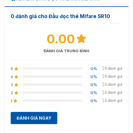
10% ~ 90% de humedad relativa
Độ ẩm hoạt động
sin condación
0 đánh giá cho Đầu đọc thẻ Mifare SR10
Ngọc trai đen Gary /
Màu sắc / Chất liệu
Polycarbonate
0.00
Kích thước(W x H x
47 x 115 x 22mm
T)
ĐÁNH GIÁ TRUNG BÌNH
Cân nặng
150g (0,33lbs)
5
0%
| 0 đánh giá
Chỉ số bảo vệ
IPV / IP66
4
0%
| 0 đánh giá
Chứng nhận
FCC, CE, KCC, RoHS
3
0%
| 0 đánh giá
2
0%
| 0 đánh giá
1
0%
| 0 đánh giá
ĐÁNH GIÁ NGAY