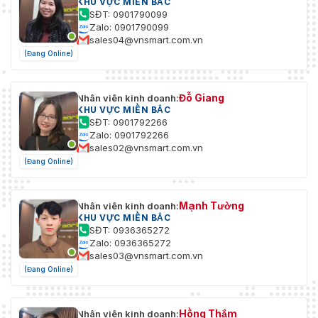
KHU VỰC MIỀN BẮC
SĐT: 0901790099
Zalo: 0901790099
sales04@vnsmart.com.vn
(Đang Online)
Đỗ Giang
Nhân viên kinh doanh:
KHU VỰC MIỀN BẮC
SĐT: 0901792266
Zalo: 0901792266
sales02@vnsmart.com.vn
(Đang Online)
Mạnh Tường
Nhân viên kinh doanh:
KHU VỰC MIỀN BẮC
SĐT: 0936365272
Zalo: 0936365272
sales03@vnsmart.com.vn
(Đang Online)
Hồng Thắm
Nhân viên kinh doanh: