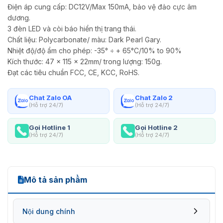
Điện áp cung cấp: DC12V/Max 150mA, bảo vệ đảo cực âm
dương.
3 đèn LED và còi báo hiển thị trang thái.
Chất liệu: Polycarbonate/ màu: Dark Pearl Gary.
Nhiệt độ/độ ẩm cho phép: -35° ÷ + 65°C/10% to 90%
Kích thước: 47 x 115 x 22mm/ trong lượng: 150g.
Đạt các tiêu chuẩn FCC, CE, KCC, RoHS.
Chat Zalo OA
Chat Zalo 2
(Hỗ trợ 24/7)
(Hỗ trợ 24/7)
Gọi Hotline 1
Gọi Hotline 2
(Hỗ trợ 24/7)
(Hỗ trợ 24/7)
Mô tả sản phẩm
Nội dung chính