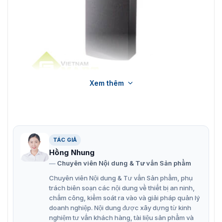
Xem thêm
Đầu đọc thẻ Mifare SR10
Tính năng của đầu đọc thẻ mifare SR10
TÁC GIẢ
Hồng Nhung
Đọc thẻ tần số 13.56MHz chuẩn MIFARE, ISO14443
Chuyên viên Nội dung & Tư vấn Sản phẩm
Type A
Chuyên viên Nội dung & Tư vấn Sản phẩm, phụ
Khoảng cách đọc thẻ từ 5 ÷ 10 cm, thời gian đát ứng
trách biên soạn các nội dung về thiết bị an ninh,
30ms.
chấm công, kiểm soát ra vào và giải pháp quản lý
doanh nghiệp. Nội dung được xây dựng từ kinh
Tín hiệu đầu ra: 34 Bit Wiegand, RS232, ABA Track II.
nghiệm tư vấn khách hàng, tài liệu sản phẩm và