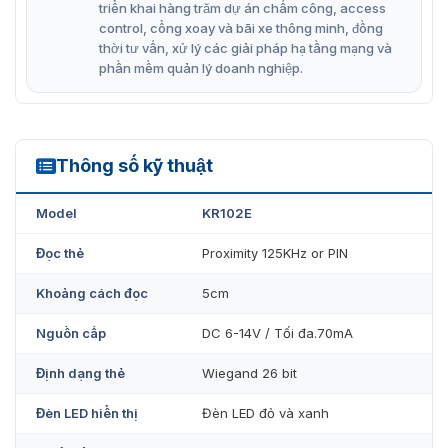
thẻ
triển khai hàng trăm dự án chấm công, access
control, cổng xoay và bãi xe thông minh, đồng
Bảo vệ phân cực ngược
thời tư vấn, xử lý các giải pháp hạ tầng mạng và
phần mềm quản lý doanh nghiệp.
VietnamSmart – Cung cấp thiết bị
ZKTeco KR102E chính hãng
Sản phẩm đầu đọc thẻ không tiếp xúc KR102E được
Thông số kỹ thuật
KR102E
VietnamSmart nhập khẩu và phân phối chính hãng trên
thị trường với giá hợp lý. Sản phẩm ZKTeco KR102E chất
Model
KR102E
lượng đảm bảo, được những kỹ thuật viên chuyên
nghiệp kiểm tra cẩn thận trước khi đưa đến tay người
Đọc thẻ
Proximity 125KHz or PIN
dùng. Ngoài ra, chúng tôi còn cung cấp nhiều dòng
thiết bị an ninh khác, kiểm soát vào ra hiện đại và phù
Khoảng cách đọc
5cm
hợp với nhiều mô hình doanh nghiệp. Cùng những giải
pháp công nghệ an ninh hiện đại mang đến sự tối ưu và
Nguồn cấp
DC 6-14V / Tối đa.70mA
chuyên nghiệp trong quản lý.
Định dạng thẻ
Wiegand 26 bit
Đèn LED hiển thị
Đèn LED đỏ và xanh