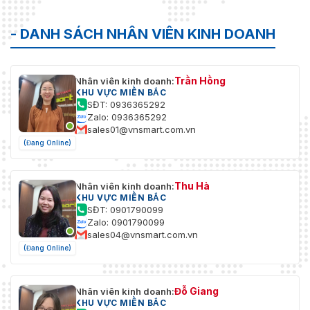
- DANH SÁCH NHÂN VIÊN KINH DOANH
Trần Hồng
Nhân viên kinh doanh:
KHU VỰC MIỀN BẮC
SĐT: 0936365292
Zalo: 0936365292
sales01@vnsmart.com.vn
(Đang Online)
Thu Hà
Nhân viên kinh doanh:
KHU VỰC MIỀN BẮC
SĐT: 0901790099
Zalo: 0901790099
sales04@vnsmart.com.vn
(Đang Online)
Đỗ Giang
Nhân viên kinh doanh:
KHU VỰC MIỀN BẮC