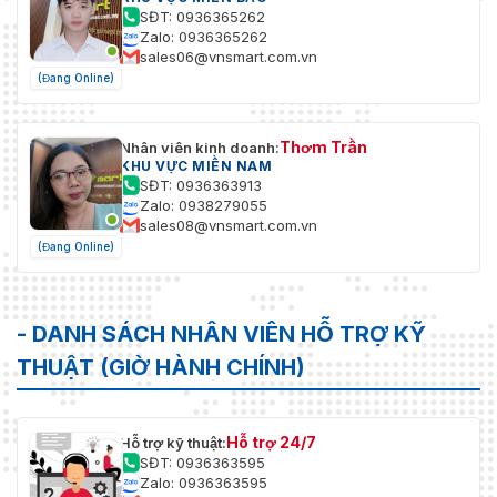
SĐT: 0936365262
Zalo: 0936365262
sales06@vnsmart.com.vn
(Đang Online)
Thơm Trần
Nhân viên kinh doanh:
KHU VỰC MIỀN NAM
SĐT: 0936363913
Zalo: 0938279055
sales08@vnsmart.com.vn
(Đang Online)
- DANH SÁCH NHÂN VIÊN HỖ TRỢ KỸ
THUẬT (GIỜ HÀNH CHÍNH)
Hỗ trợ 24/7
Hỗ trợ kỹ thuật:
SĐT: 0936363595
Zalo: 0936363595