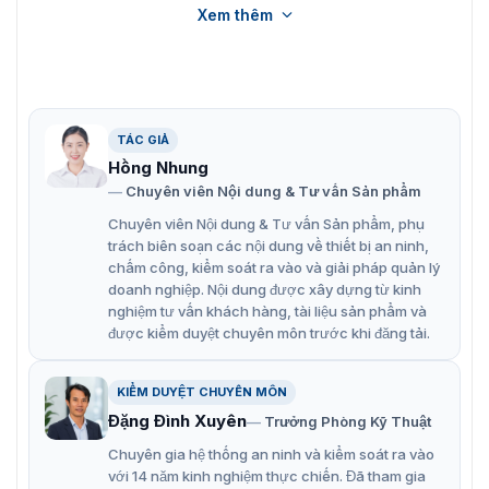
Ưu điểm của đầu đọc ZKTeco KR102E
Xem thêm
Đầu đọc thẻ Proximity ZKTeco KR102E thường được kết
nối với các bộ điều khiển trung tâm để tạo thành liên kết
giúp quản lý truy cập hiệu quả cho các mục đích dân
dụng hoặc thương mại. Với thiết kế với hình dáng nhỏ
TÁC GIẢ
gọn, thanh lịch, tốc độ xử lý dữ liệu nhanh chóng thì đây
Hồng Nhung
được xem như giải pháp hiệu quả cho mô hình kiểu soát
an ninh cho doanh nghiệp. Không chỉ có vậy, KR102E
Chuyên viên Nội dung & Tư vấn Sản phẩm
còn nổi bật với những ưu điểm như:
Chuyên viên Nội dung & Tư vấn Sản phẩm, phụ
trách biên soạn các nội dung về thiết bị an ninh,
Đối với thẻ tiệm cận 125KHz
chấm công, kiểm soát ra vào và giải pháp quản lý
Wiegand 26 bit (mặc định)
doanh nghiệp. Nội dung được xây dựng từ kinh
nghiệm tư vấn khách hàng, tài liệu sản phẩm và
Bàn phím quay số mã tích hợp (đầu ra 8 bit)
được kiểm duyệt chuyên môn trước khi đăng tải.
Cài đặt và lắp đặt thuận tiện
KIỂM DUYỆT CHUYÊN MÔN
Chống nước, cấp độ bảo vệ IP65
Đặng Đình Xuyên
Trưởng Phòng Kỹ Thuật
Bảo vệ chống kết nối sai
Chuyên gia hệ thống an ninh và kiểm soát ra vào
Âm thanh được hỗ trợ để thông báo tình trạng đọc
với 14 năm kinh nghiệm thực chiến. Đã tham gia