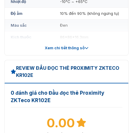
Nhiệt độ
-10°C ~ +65°C
Độ ẩm
10% đến 90% (không ngưng tụ)
Màu sắc
Đen
Kích thước
86*86*16.3mm
Xem chi tiết thông số
Tiêu chuẩn bảo vệ
IP65
Đầu đọc thẻ Proximity ZKTeco KR102E chính hãng được nhập
bởi VietnamSmart
REVIEW ĐẦU ĐỌC THẺ PROXIMITY ZKTECO
KR102E
Liên hệ với chúng tôi để nhận thêm hỗ trợ miễn phí về
sản phẩm ZK KR-102
– nhận báo giá nhanh nhất qua số
hotline: 093.6611.372 bạn nhé !!!
0 đánh giá cho Đầu đọc thẻ Proximity
ZKTeco KR102E
0.00