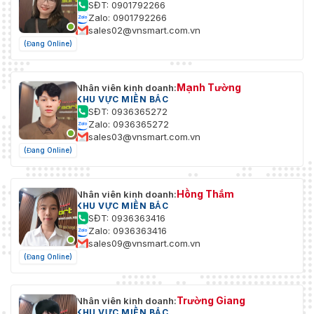
SĐT: 0901792266
Zalo: 0901792266
sales02@vnsmart.com.vn
(Đang Online)
Mạnh Tường
Nhân viên kinh doanh:
KHU VỰC MIỀN BẮC
SĐT: 0936365272
Zalo: 0936365272
sales03@vnsmart.com.vn
(Đang Online)
Hồng Thắm
Nhân viên kinh doanh:
KHU VỰC MIỀN BẮC
SĐT: 0936363416
Zalo: 0936363416
sales09@vnsmart.com.vn
(Đang Online)
Trường Giang
Nhân viên kinh doanh:
KHU VỰC MIỀN BẮC