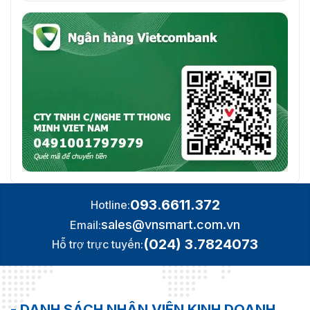
093.6611.372
Hotline:
sales@vnsmart.com.vn
Email:
(024) 3.7824073
Hỗ trợ trực tuyến:
- DANH SÁCH NHÂN VIÊN KINH DOANH