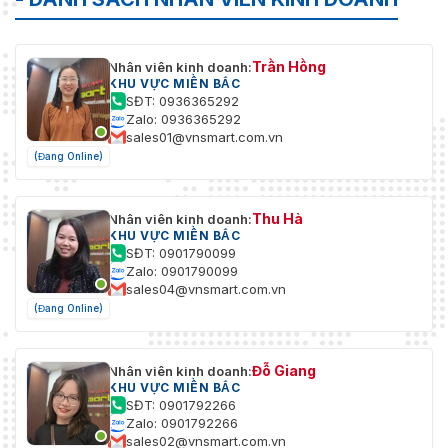
Trần Hồng
Nhân viên kinh doanh:
KHU VỰC MIỀN BẮC
SĐT: 0936365292
Zalo: 0936365292
sales01@vnsmart.com.vn
(Đang Online)
Thu Hà
Nhân viên kinh doanh:
KHU VỰC MIỀN BẮC
SĐT: 0901790099
Zalo: 0901790099
sales04@vnsmart.com.vn
(Đang Online)
Đỗ Giang
Nhân viên kinh doanh:
KHU VỰC MIỀN BẮC
SĐT: 0901792266
Zalo: 0901792266
sales02@vnsmart.com.vn