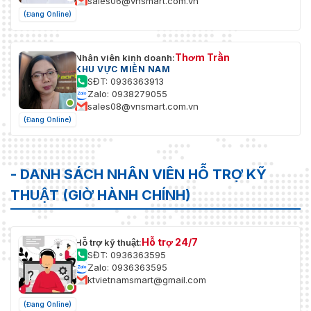
sales06@vnsmart.com.vn
(Đang Online)
Thơm Trần
Nhân viên kinh doanh:
KHU VỰC MIỀN NAM
SĐT: 0936363913
Zalo: 0938279055
sales08@vnsmart.com.vn
(Đang Online)
- DANH SÁCH NHÂN VIÊN HỖ TRỢ KỸ
THUẬT (GIỜ HÀNH CHÍNH)
Hỗ trợ 24/7
Hỗ trợ kỹ thuật:
SĐT: 0936363595
Zalo: 0936363595
ktvietnamsmart@gmail.com
(Đang Online)