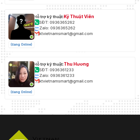
Kỹ Thuật Viên
Hỗ trợ kỹ thuật:
SĐT: 0936365262
Zalo: 0936365262
ktvietnamsmart@gmail.com
(Đang Online)
Thu Hương
Hỗ trợ kỹ thuật:
SĐT: 0936361233
Zalo: 0936361233
ktvietnamsmart@gmail.com
(Đang Online)