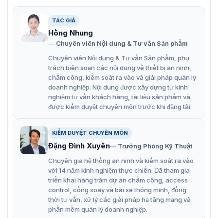
Ưu điểm nổi bật của đầu đọc thẻ RFID
KR904
TÁC GIẢ
Hồng Nhung
Đầu đọc thẻ
ZKTeco KR904
sở hữu những tính năng nổi
Chuyên viên Nội dung & Tư vấn Sản phẩm
trội, đáp ứng nhu cầu kiểm soát truy cập đa dạng:
Chuyên viên Nội dung & Tư vấn Sản phẩm, phụ
Công nghệ bảo mật cao:
trách biên soạn các nội dung về thiết bị an ninh,
chấm công, kiểm soát ra vào và giải pháp quản lý
Hỗ trợ đa tần số: Đọc thẻ 125KHz và 13.56MHz, tăng
doanh nghiệp. Nội dung được xây dựng từ kinh
khả năng tương thích.
nghiệm tư vấn khách hàng, tài liệu sản phẩm và
được kiểm duyệt chuyên môn trước khi đăng tải.
Báo động chống giả mạo: Phát hiện và cảnh báo
hành vi xâm nhập trái phép.
KIỂM DUYỆT CHUYÊN MÔN
Đặng Đình Xuyên
Trưởng Phòng Kỹ Thuật
Cổng giao tiếp linh hoạt:
Chuyên gia hệ thống an ninh và kiểm soát ra vào
Hai chế độ giao tiếp:
với 14 năm kinh nghiệm thực chiến. Đã tham gia
triển khai hàng trăm dự án chấm công, access
Wiegand: Tương thích với các thiết bị kiểm soát truy
control, cổng xoay và bãi xe thông minh, đồng
cập của bên thứ ba.
thời tư vấn, xử lý các giải pháp hạ tầng mạng và
phần mềm quản lý doanh nghiệp.
Wiegand & RS485: Giao thức RS485 hỗ trợ ZK-