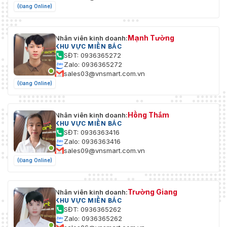
(Đang Online)
Mạnh Tường
Nhân viên kinh doanh:
KHU VỰC MIỀN BẮC
SĐT: 0936365272
Zalo: 0936365272
sales03@vnsmart.com.vn
(Đang Online)
Hồng Thắm
Nhân viên kinh doanh:
KHU VỰC MIỀN BẮC
SĐT: 0936363416
Zalo: 0936363416
sales09@vnsmart.com.vn
(Đang Online)
Trường Giang
Nhân viên kinh doanh:
KHU VỰC MIỀN BẮC
SĐT: 0936365262
Zalo: 0936365262