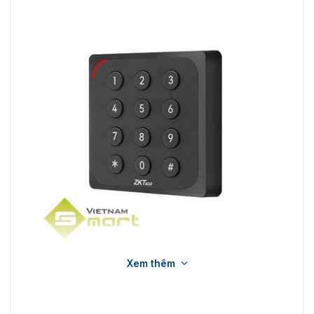
Xem thêm
Đầu đọc thẻ RFID ZKTeco KR904