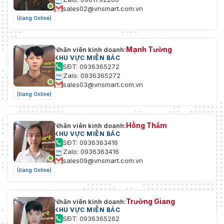
sales02@vnsmart.com.vn
(Đang Online)
Mạnh Tường
Nhân viên kinh doanh:
KHU VỰC MIỀN BẮC
SĐT: 0936365272
Zalo: 0936365272
sales03@vnsmart.com.vn
(Đang Online)
Hồng Thắm
Nhân viên kinh doanh:
KHU VỰC MIỀN BẮC
SĐT: 0936363416
Zalo: 0936363416
sales09@vnsmart.com.vn
(Đang Online)
Trường Giang
Nhân viên kinh doanh:
KHU VỰC MIỀN BẮC
SĐT: 0936365262