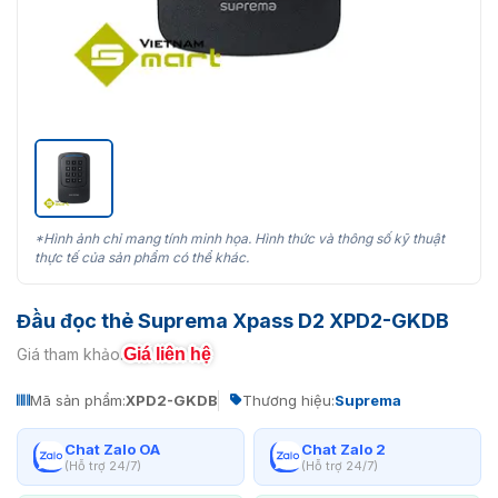
*Hình ảnh chỉ mang tính minh họa. Hình thức và thông số kỹ thuật
thực tế của sản phẩm có thể khác.
Đầu đọc thẻ Suprema Xpass D2 XPD2-GKDB
Giá liên hệ
Giá tham khảo:
Mã sản phẩm:
XPD2-GKDB
Thương hiệu:
Suprema
Chat Zalo OA
Chat Zalo 2
(Hỗ trợ 24/7)
(Hỗ trợ 24/7)