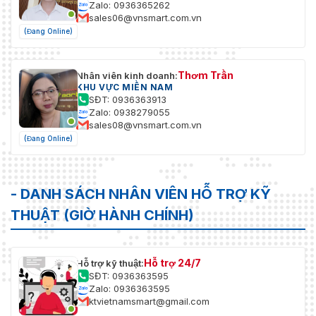
Zalo: 0936365262
sales06@vnsmart.com.vn
(Đang Online)
Thơm Trần
Nhân viên kinh doanh:
KHU VỰC MIỀN NAM
SĐT: 0936363913
Zalo: 0938279055
sales08@vnsmart.com.vn
(Đang Online)
- DANH SÁCH NHÂN VIÊN HỖ TRỢ KỸ
THUẬT (GIỜ HÀNH CHÍNH)
Hỗ trợ 24/7
Hỗ trợ kỹ thuật:
SĐT: 0936363595
Zalo: 0936363595
ktvietnamsmart@gmail.com