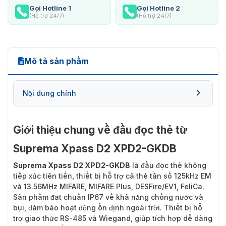
Gọi Hotline 1
Gọi Hotline 2
(Hỗ trợ 24/7)
(Hỗ trợ 24/7)
Mô tả sản phẩm
Nội dung chính
Giới thiệu chung về đầu đọc thẻ từ
Suprema Xpass D2 XPD2-GKDB
Suprema Xpass D2 XPD2-GKDB
là
đầu đọc thẻ không
tiếp xúc tiên tiến
, thiết bị hỗ trợ cả thẻ tần số 125kHz EM
và 13.56MHz MIFARE, MIFARE Plus, DESFire/EV1, FeliCa.
Sản phẩm đạt chuẩn IP67 về khả năng chống nước và
bụi, đảm bảo hoạt động ổn định ngoài trời. Thiết bị hỗ
trợ giao thức RS-485 và Wiegand, giúp tích hợp dễ dàng