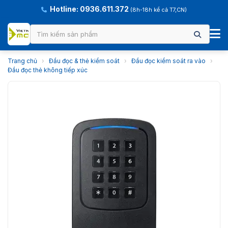
Hotline: 0936.611.372
(8h-18h kể cả T7,CN)
Trang chủ
›
Đầu đọc & thẻ kiểm soát
›
Đầu đọc kiểm soát ra vào
›
Đầu đọc thẻ không tiếp xúc