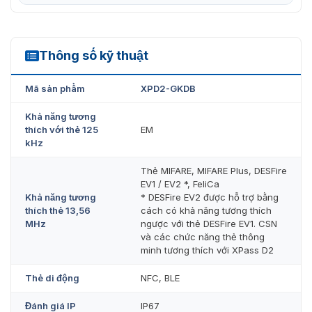
Thông số kỹ thuật
XPD2-GKDB
Mã sản phẩm
XPD2-GKDB
Khả năng tương
thích với thẻ 125
EM
kHz
Đầu đọc thẻ từ Xpass D2 XPD2-GKDB
Thẻ MIFARE, MIFARE Plus, DESFire
EV1 / EV2 *, FeliCa
VietnamSmart – Đơn vị cung cấp đầu
Khả năng tương
* DESFire EV2 được hỗ trợ bằng
thích thẻ 13,56
cách có khả năng tương thích
đọc thẻ RFID XPD2-GKDB uy tín
MHz
ngược với thẻ DESFire EV1. CSN
và các chức năng thẻ thông
Vietnamsmart
đơn vị cung cấp thiết bị kiểm soát vào ra
minh tương thích với XPass D2
XPD2-GKDB chính hãng với chất lượng tốt trên thị
trường. Thiết bị được chúng tôi nhập khẩu nguyên chiếc
Thẻ di động
NFC, BLE
từ thương hiệu Suprema nên đảm bảo chất lượng cùng
mức giá tốt nhất cho khách hàng.
Đánh giá IP
IP67