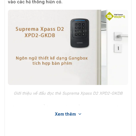
vào các hệ thống hiện có.
Giới thiệu về đầu đọc thẻ Suprema Xpass D2 XPD2-GKDB
Tính năng nổi bật của đầu đọc đa thẻ
Xem thêm
XPD2-GKDB
Suprema XPass D2 XPD2-GKDB trở thành một lựa chọn