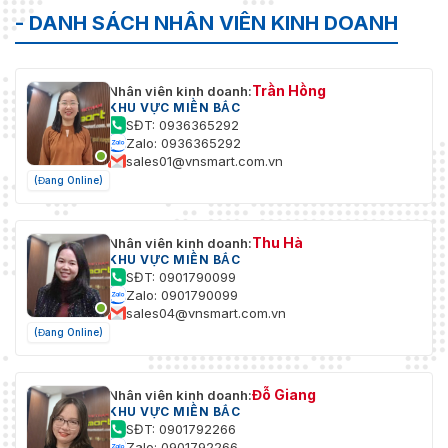
- DANH SÁCH NHÂN VIÊN KINH DOANH
Trần Hồng
Nhân viên kinh doanh:
KHU VỰC MIỀN BẮC
SĐT: 0936365292
Zalo: 0936365292
sales01@vnsmart.com.vn
(Đang Online)
Thu Hà
Nhân viên kinh doanh:
KHU VỰC MIỀN BẮC
SĐT: 0901790099
Zalo: 0901790099
sales04@vnsmart.com.vn
(Đang Online)
Đỗ Giang
Nhân viên kinh doanh:
KHU VỰC MIỀN BẮC
SĐT: 0901792266
Zalo: 0901792266