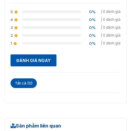
Kích thước
80 x 130 x 25 mm
(WxHxD)
5
0%
| 0 đánh giá
CE, FCC, KC, RoHS, REACH,
4
0%
| 0 đánh giá
Chứng chỉ
WEEE, SIG, OSDP đã được xác
3
0%
| 0 đánh giá
minh
2
0%
| 0 đánh giá
1
0%
| 0 đánh giá
ĐÁNH GIÁ NGAY
Tất cả (0)
Sản phẩm liên quan