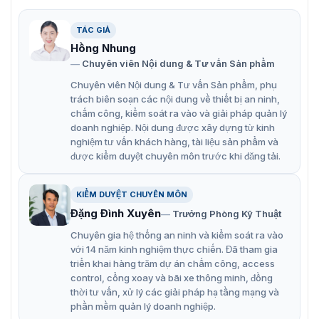
lý tưởng cho các ứng dụng kiểm soát truy cập và chấm
công với những tính năng vượt trội:
TÁC GIẢ
Tương thích với EM 125 kHz, MIFARE, DESFire, FeliCa,
Hồng Nhung
và NFC/BLE.
Chuyên viên Nội dung & Tư vấn Sản phẩm
Đạt chuẩn IP67 và IK08, phù hợp với môi trường khắc
Chuyên viên Nội dung & Tư vấn Sản phẩm, phụ
nghiệt.
trách biên soạn các nội dung về thiết bị an ninh,
chấm công, kiểm soát ra vào và giải pháp quản lý
Lắp vào gangbox tiết kiệm không gian.
doanh nghiệp. Nội dung được xây dựng từ kinh
nghiệm tư vấn khách hàng, tài liệu sản phẩm và
Hỗ trợ bàn phím 3×4, điều khiển còi báo và LED.
được kiểm duyệt chuyên môn trước khi đăng tải.
Hỗ trợ RS-485, Wiegand cho tích hợp dễ dàng.
Hoạt động ổn định từ -35°C đến 65°C.
KIỂM DUYỆT CHUYÊN MÔN
Đặng Đình Xuyên
Trưởng Phòng Kỹ Thuật
Sử dụng DC 12V tiết kiệm năng lượng.
Chuyên gia hệ thống an ninh và kiểm soát ra vào
Bộ nhớ 512KB Flash + 160KB RAM.
với 14 năm kinh nghiệm thực chiến. Đã tham gia
Sử dụng đa chức năng đa thẻ cùng một lúc.
triển khai hàng trăm dự án chấm công, access
control, cổng xoay và bãi xe thông minh, đồng
thời tư vấn, xử lý các giải pháp hạ tầng mạng và
phần mềm quản lý doanh nghiệp.