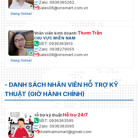
Zalo: 0936365262
sales06@vnsmart.com.vn
(Đang Online)
Thơm Trần
Nhân viên kinh doanh:
KHU VỰC MIỀN NAM
SĐT: 0936363913
Zalo: 0938279055
sales08@vnsmart.com.vn
(Đang Online)
- DANH SÁCH NHÂN VIÊN HỖ TRỢ KỸ
THUẬT (GIỜ HÀNH CHÍNH)
Hỗ trợ 24/7
Hỗ trợ kỹ thuật:
SĐT: 0936363595
Zalo: 0936363595
ktvietnamsmart@gmail.com