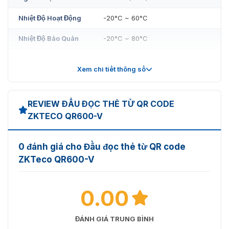
Liên hệ ngay với chúng tôi để nhận thêm những tư vấn
miễn phí – Báo giá nhanh nhất kèm ưu đãi khi mua đầu
Nhiệt Độ Hoạt Động
-20°C ~ 60°C
đọc QR600-V.
Nhiệt Độ Bảo Quản
-20°C ~ 80°C
Độ Ẩm
20% - 80%
Xem chi tiết thông số
Kích Thước
138 x 58 x 16 (mm)
(L*W*H)
REVIEW ĐẦU ĐỌC THẺ TỪ QR CODE
ZKTECO QR600-V
0 đánh giá cho Đầu đọc thẻ từ QR code
ZKTeco QR600-V
0.00
ĐÁNH GIÁ TRUNG BÌNH