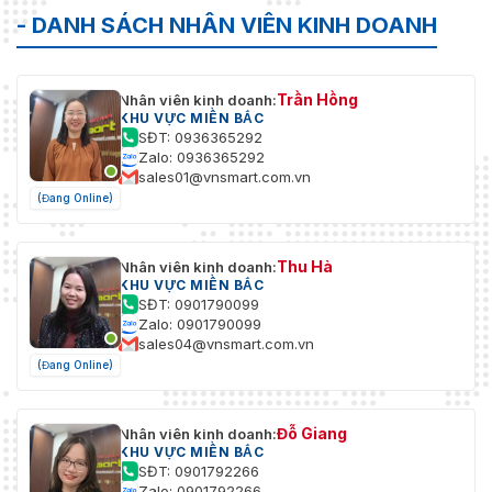
- DANH SÁCH NHÂN VIÊN KINH DOANH
Trần Hồng
Nhân viên kinh doanh:
KHU VỰC MIỀN BẮC
SĐT: 0936365292
Zalo: 0936365292
sales01@vnsmart.com.vn
(Đang Online)
Thu Hà
Nhân viên kinh doanh:
KHU VỰC MIỀN BẮC
SĐT: 0901790099
Zalo: 0901790099
sales04@vnsmart.com.vn
(Đang Online)
Đỗ Giang
Nhân viên kinh doanh:
KHU VỰC MIỀN BẮC
SĐT: 0901792266
Zalo: 0901792266