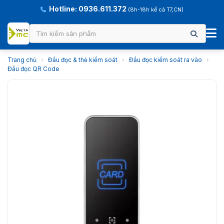
Hotline: 0936.611.372
(8h-18h kể cả T7,CN)
Trang chủ
›
Đầu đọc & thẻ kiểm soát
›
Đầu đọc kiểm soát ra vào
›
Đầu đọc QR Code