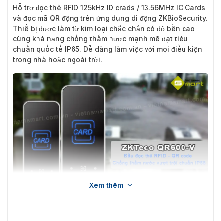
Hỗ trợ đọc thẻ RFID 125kHz ID crads / 13.56MHz IC Cards
và đọc mã QR động trên ứng dụng di động ZKBioSecurity.
Thiế bị được làm từ kim loại chắc chắn có độ bền cao
cùng khả năng chống thấm nước mạnh mẽ đạt tiêu
chuẩn quốc tế IP65. Dễ dàng làm việc với mọi điều kiện
trong nhà hoặc ngoài trời.
Xem thêm
Giới thiệu đầu đọc thẻ RFID và QR Code ZKTEco QR600-V