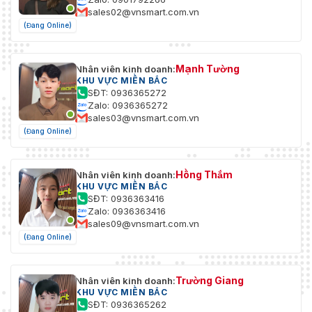
sales02@vnsmart.com.vn
(Đang Online)
Mạnh Tường
Nhân viên kinh doanh:
KHU VỰC MIỀN BẮC
SĐT: 0936365272
Zalo: 0936365272
sales03@vnsmart.com.vn
(Đang Online)
Hồng Thắm
Nhân viên kinh doanh:
KHU VỰC MIỀN BẮC
SĐT: 0936363416
Zalo: 0936363416
sales09@vnsmart.com.vn
(Đang Online)
Trường Giang
Nhân viên kinh doanh:
KHU VỰC MIỀN BẮC
SĐT: 0936365262