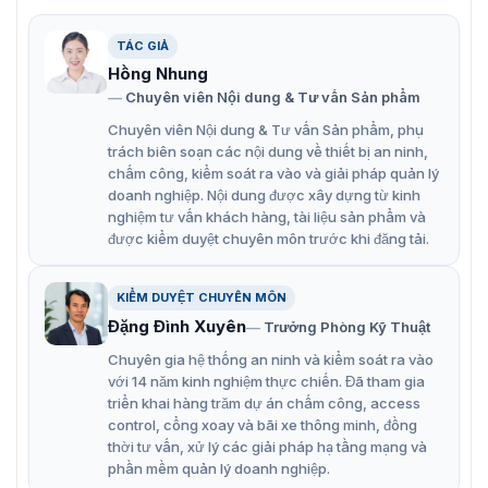
8 Tính năng nổi bật của đầu đọc thẻ
TÁC GIẢ
RFID, QR code QR600-V
Hồng Nhung
Chuyên viên Nội dung & Tư vấn Sản phẩm
Đầu đọc ZKteco QR600-V được nhiều khách hàng đánh
giá tốt trên thị trường bởi khả năng làm việc và bảo mật
Chuyên viên Nội dung & Tư vấn Sản phẩm, phụ
cao. Thiết kế đèn LED ở thân đầu đọc giúp người dùng
trách biên soạn các nội dung về thiết bị an ninh,
dễ dàng xác nhận thông tin. Sản phẩm thường được
chấm công, kiểm soát ra vào và giải pháp quản lý
dùng để kết nối cổng xoay 3 càng, cổng swing và cổng
doanh nghiệp. Nội dung được xây dựng từ kinh
flap giúp quá trình kiểm soát được tối ưu hơn. Cùng
nghiệm tư vấn khách hàng, tài liệu sản phẩm và
được kiểm duyệt chuyên môn trước khi đăng tải.
nhiều tính năng công nghệ nổi bật được tích hợp thêm
như sau:
Phương thức xác nhận: mã QR, thẻ RFID
KIỂM DUYỆT CHUYÊN MÔN
Đặng Đình Xuyên
Trưởng Phòng Kỹ Thuật
Vỏ kim loại chắc chắn chống thấm nước
Chuyên gia hệ thống an ninh và kiểm soát ra vào
Tiêu chuẩn bảo vệ quốc tế chống nước IP65
với 14 năm kinh nghiệm thực chiến. Đã tham gia
triển khai hàng trăm dự án chấm công, access
Mã QR động trên ứng dụng di động ZKBioSecurity
control, cổng xoay và bãi xe thông minh, đồng
Mã QR, PDF417, Data Matrix, MicroPDF417, Aztec
thời tư vấn, xử lý các giải pháp hạ tầng mạng và
phần mềm quản lý doanh nghiệp.
Hỗ trợ đọc mã ID PDF417 quốc gia Chile & Argentina